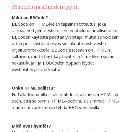
Muotoilu ja aiheiden tyypit
Mikä on BBCode?
BBCode on HTML-kielen tapainen toteutus, joka
tarjoaa tiettyjen viestin osien muotoilumahdollisuuden.
BBCoden käytöstä päättää ylläpitäjä, mutta se voidaan
ottaa pois käytöstä myös viestikohtaisesti viestin
kirjoituslomakkeella. BBCode itsessään on HTML:n
kaltainen, mutta tagit käyttävät < ja > merkkien sijaan
hakasulkuja [ ja ]. BBCoden oppaan löydät
viestinlähetyssivun kautta.
Onko HTML sallittu?
Ei. Tällä foorumilla ei ole mahdollista lähettää HTML:ää
siten, että se toimisi HTML-koodina. Yleisimmät HTML-
muotoilut voi kuitenkin tehdä BBCoden avulla.
Mitä ovat hymiöt?