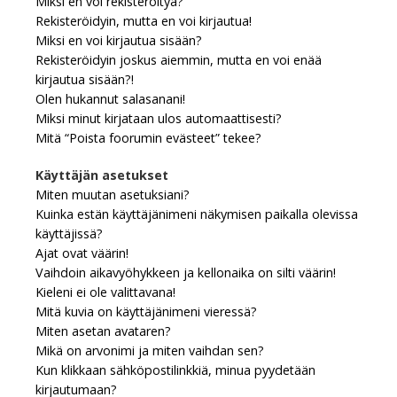
Miksi en voi rekisteröityä?
Rekisteröidyin, mutta en voi kirjautua!
Miksi en voi kirjautua sisään?
Rekisteröidyin joskus aiemmin, mutta en voi enää
kirjautua sisään?!
Olen hukannut salasanani!
Miksi minut kirjataan ulos automaattisesti?
Mitä “Poista foorumin evästeet” tekee?
Käyttäjän asetukset
Miten muutan asetuksiani?
Kuinka estän käyttäjänimeni näkymisen paikalla olevissa
käyttäjissä?
Ajat ovat väärin!
Vaihdoin aikavyöhykkeen ja kellonaika on silti väärin!
Kieleni ei ole valittavana!
Mitä kuvia on käyttäjänimeni vieressä?
Miten asetan avataren?
Mikä on arvonimi ja miten vaihdan sen?
Kun klikkaan sähköpostilinkkiä, minua pyydetään
kirjautumaan?