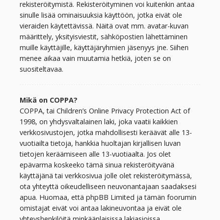
rekisteröitymistä. Rekisteröityminen voi kuitenkin antaa
sinulle lisää ominaisuuksia käyttöön, jotka eivät ole
vieraiden käytettävissä. Näitä ovat mm. avatar-kuvan
määrittely, yksityisviestit, sähköpostien lähettäminen
muille käyttäjille, käyttäjäryhmien jäsenyys jne. Siihen
menee aikaa vain muutamia hetkiä, joten se on
suositeltavaa.
Mikä on COPPA?
COPPA, tai Children’s Online Privacy Protection Act of
1998, on yhdysvaltalainen laki, joka vaatii kaikkien
verkkosivustojen, jotka mahdollisesti keräävät alle 13-
vuotiailta tietoja, hankkia huoltajan kirjallisen luvan
tietojen keräämiseen alle 13-vuotiaalta. Jos olet
epävarma koskeeko tämä sinua rekisteröityvänä
käyttäjänä tai verkkosivua jolle olet rekisteröitymässä,
ota yhteyttä oikeudelliseen neuvonantajaan saadaksesi
apua. Huomaa, että phpBB Limited ja tämän foorumin
omistajat eivät voi antaa lakineuvontaa ja eivät ole
yhteyshenkilöitä minkäänlaisissa lakiasioissa,