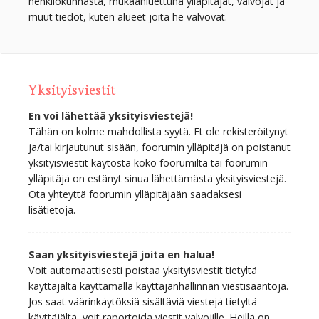
henkilökunnasta, mukaanluettuna ylläpitäjät, valvojat ja
muut tiedot, kuten alueet joita he valvovat.
Yksityisviestit
En voi lähettää yksityisviestejä!
Tähän on kolme mahdollista syytä. Et ole rekisteröitynyt
ja/tai kirjautunut sisään, foorumin ylläpitäjä on poistanut
yksityisviestit käytöstä koko foorumilta tai foorumin
ylläpitäjä on estänyt sinua lähettämästä yksityisviestejä.
Ota yhteyttä foorumin ylläpitäjään saadaksesi
lisätietoja.
Saan yksityisviestejä joita en halua!
Voit automaattisesti poistaa yksityisviestit tietyltä
käyttäjältä käyttämällä käyttäjänhallinnan viestisääntöjä.
Jos saat väärinkäytöksiä sisältäviä viestejä tietyltä
käyttäjältä, voit raportoida viestit valvojille. Heillä on