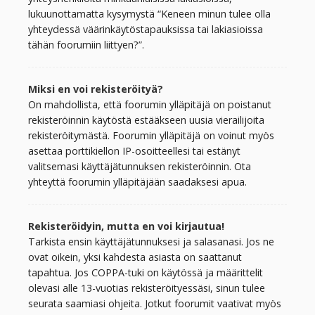
lukuunottamatta kysymystä “Keneen minun tulee olla
yhteydessä väärinkäytöstapauksissa tai lakiasioissa
tähän foorumiin liittyen?”.
Miksi en voi rekisteröityä?
On mahdollista, että foorumin ylläpitäjä on poistanut
rekisteröinnin käytöstä estääkseen uusia vierailijoita
rekisteröitymästä. Foorumin ylläpitäjä on voinut myös
asettaa porttikiellon IP-osoitteellesi tai estänyt
valitsemasi käyttäjätunnuksen rekisteröinnin. Ota
yhteyttä foorumin ylläpitäjään saadaksesi apua.
Rekisteröidyin, mutta en voi kirjautua!
Tarkista ensin käyttäjätunnuksesi ja salasanasi. Jos ne
ovat oikein, yksi kahdesta asiasta on saattanut
tapahtua. Jos COPPA-tuki on käytössä ja määrittelit
olevasi alle 13-vuotias rekisteröityessäsi, sinun tulee
seurata saamiasi ohjeita. Jotkut foorumit vaativat myös