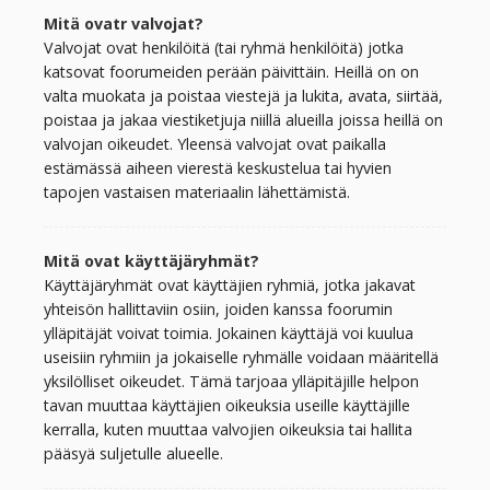
Mitä ovatr valvojat?
Valvojat ovat henkilöitä (tai ryhmä henkilöitä) jotka
katsovat foorumeiden perään päivittäin. Heillä on on
valta muokata ja poistaa viestejä ja lukita, avata, siirtää,
poistaa ja jakaa viestiketjuja niillä alueilla joissa heillä on
valvojan oikeudet. Yleensä valvojat ovat paikalla
estämässä aiheen vierestä keskustelua tai hyvien
tapojen vastaisen materiaalin lähettämistä.
Mitä ovat käyttäjäryhmät?
Käyttäjäryhmät ovat käyttäjien ryhmiä, jotka jakavat
yhteisön hallittaviin osiin, joiden kanssa foorumin
ylläpitäjät voivat toimia. Jokainen käyttäjä voi kuulua
useisiin ryhmiin ja jokaiselle ryhmälle voidaan määritellä
yksilölliset oikeudet. Tämä tarjoaa ylläpitäjille helpon
tavan muuttaa käyttäjien oikeuksia useille käyttäjille
kerralla, kuten muuttaa valvojien oikeuksia tai hallita
pääsyä suljetulle alueelle.