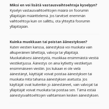
Miksi en voi lisätä vastausvaihtoehtoja kyselyyn?
Kyselyn vastausvaihtoehtojen määrä on foorumin
ylläpitäjän määrittelemä. Jos tarvitset enemmän
vaihtoehtoja kuin on sallittu, ota yhteyttä foorumin
ylläpitäjään.
Kuinka muokkaan tai poistan äänestyksen?
Kuten viestien kanssa, äänestyksiä voi muokata vain
alkuperäinen lähettäjä, valvoja tai ylläpitäjä.
Muokataksesi äänestystä, muokkaa ensimmäistä viestiä
viestiketjussa. Äänestys on aina kytketty viestiketjun
ensimmäiseen viestiin. Jos kukaan ei ole vielä
äänestänyt, käyttäjät voivat poistaa äänestyksen tai
muokata mitä tahansa äänestyksen asetusta. Jos
käyttäjät ovat kuitenkin jo äänestäneet, vain valvojat tai
ylläpitäjät voivat muokata tai poistaa sen. Tämä estää
äänestysvaihtoehtojen vaihtamisen kesken äänestyksen.