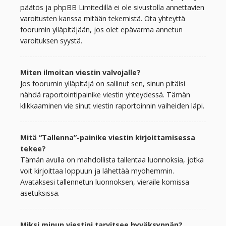
päätös ja phpBB Limitedillä ei ole sivustolla annettavien
varoitusten kanssa mitään tekemistä. Ota yhteyttä
foorumin ylläpitäjään, jos olet epävarma annetun
varoituksen syystä.
Miten ilmoitan viestin valvojalle?
Jos foorumin ylläpitäjä on sallinut sen, sinun pitäisi
nähdä raportointipainike viestin yhteydessä. Tämän
klikkaaminen vie sinut viestin raportoinnin vaiheiden läpi.
Mitä “Tallenna”-painike viestin kirjoittamisessa
tekee?
Tämän avulla on mahdollista tallentaa luonnoksia, jotka
voit kirjoittaa loppuun ja lähettää myöhemmin.
Avataksesi tallennetun luonnoksen, vieraile komissa
asetuksissa.
Miksi minun viestini tarvitsee hyväksynnän?