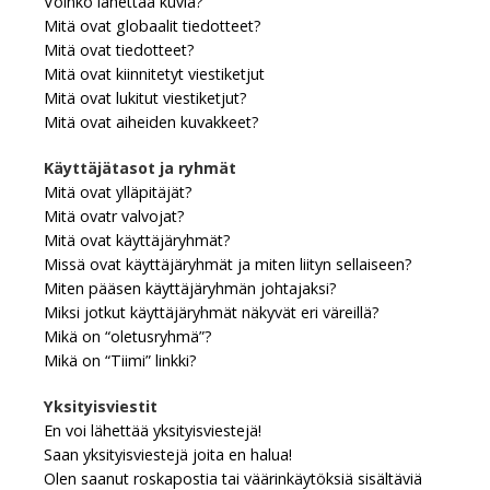
Voinko lähettää kuvia?
Mitä ovat globaalit tiedotteet?
Mitä ovat tiedotteet?
Mitä ovat kiinnitetyt viestiketjut
Mitä ovat lukitut viestiketjut?
Mitä ovat aiheiden kuvakkeet?
Käyttäjätasot ja ryhmät
Mitä ovat ylläpitäjät?
Mitä ovatr valvojat?
Mitä ovat käyttäjäryhmät?
Missä ovat käyttäjäryhmät ja miten liityn sellaiseen?
Miten pääsen käyttäjäryhmän johtajaksi?
Miksi jotkut käyttäjäryhmät näkyvät eri väreillä?
Mikä on “oletusryhmä”?
Mikä on “Tiimi” linkki?
Yksityisviestit
En voi lähettää yksityisviestejä!
Saan yksityisviestejä joita en halua!
Olen saanut roskapostia tai väärinkäytöksiä sisältäviä