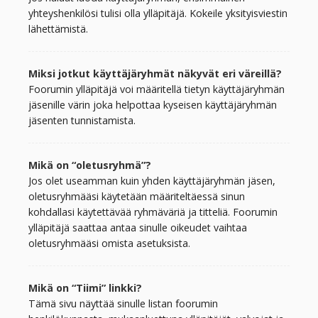
yhteyshenkilösi tulisi olla ylläpitäjä. Kokeile yksityisviestin
lähettämistä.
Miksi jotkut käyttäjäryhmät näkyvät eri väreillä?
Foorumin ylläpitäjä voi määritellä tietyn käyttäjäryhmän
jäsenille värin joka helpottaa kyseisen käyttäjäryhmän
jäsenten tunnistamista.
Mikä on “oletusryhmä”?
Jos olet useamman kuin yhden käyttäjäryhmän jäsen,
oletusryhmääsi käytetään määriteltäessä sinun
kohdallasi käytettävää ryhmäväriä ja titteliä. Foorumin
ylläpitäjä saattaa antaa sinulle oikeudet vaihtaa
oletusryhmääsi omista asetuksista.
Mikä on “Tiimi” linkki?
Tämä sivu näyttää sinulle listan foorumin