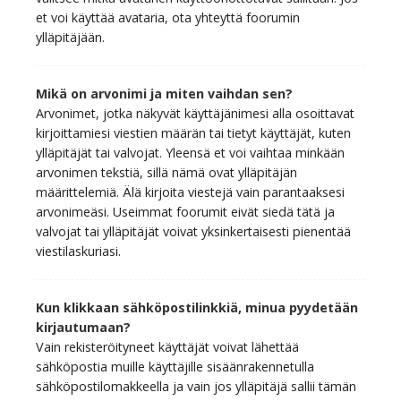
et voi käyttää avataria, ota yhteyttä foorumin
ylläpitäjään.
Mikä on arvonimi ja miten vaihdan sen?
Arvonimet, jotka näkyvät käyttäjänimesi alla osoittavat
kirjoittamiesi viestien määrän tai tietyt käyttäjät, kuten
ylläpitäjät tai valvojat. Yleensä et voi vaihtaa minkään
arvonimen tekstiä, sillä nämä ovat ylläpitäjän
määrittelemiä. Älä kirjoita viestejä vain parantaaksesi
arvonimeäsi. Useimmat foorumit eivät siedä tätä ja
valvojat tai ylläpitäjät voivat yksinkertaisesti pienentää
viestilaskuriasi.
Kun klikkaan sähköpostilinkkiä, minua pyydetään
kirjautumaan?
Vain rekisteröityneet käyttäjät voivat lähettää
sähköpostia muille käyttäjille sisäänrakennetulla
sähköpostilomakkeella ja vain jos ylläpitäjä sallii tämän