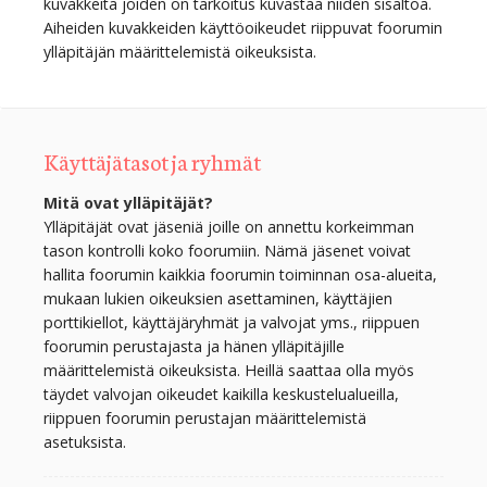
kuvakkeita joiden on tarkoitus kuvastaa niiden sisältöä.
Aiheiden kuvakkeiden käyttöoikeudet riippuvat foorumin
ylläpitäjän määrittelemistä oikeuksista.
Käyttäjätasot ja ryhmät
Mitä ovat ylläpitäjät?
Ylläpitäjät ovat jäseniä joille on annettu korkeimman
tason kontrolli koko foorumiin. Nämä jäsenet voivat
hallita foorumin kaikkia foorumin toiminnan osa-alueita,
mukaan lukien oikeuksien asettaminen, käyttäjien
porttikiellot, käyttäjäryhmät ja valvojat yms., riippuen
foorumin perustajasta ja hänen ylläpitäjille
määrittelemistä oikeuksista. Heillä saattaa olla myös
täydet valvojan oikeudet kaikilla keskustelualueilla,
riippuen foorumin perustajan määrittelemistä
asetuksista.