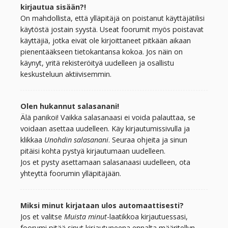
kirjautua sisään?!
On mahdollista, että ylläpitäjä on poistanut käyttäjätilisi
käytöstä jostain syystä. Useat foorumit myös poistavat
käyttäjiä, jotka eivät ole kirjoittaneet pitkään aikaan
pienentääkseen tietokantansa kokoa. Jos näin on
käynyt, yritä rekisteröityä uudelleen ja osallistu
keskusteluun aktiivisemmin.
Olen hukannut salasanani!
Älä panikoi! Vaikka salasanaasi ei voida palauttaa, se
voidaan asettaa uudelleen. Käy kirjautumissivulla ja
klikkaa
Unohdin salasanani
. Seuraa ohjeita ja sinun
pitäisi kohta pystyä kirjautumaan uudelleen.
Jos et pysty asettamaan salasanaasi uudelleen, ota
yhteyttä foorumin ylläpitäjään.
Miksi minut kirjataan ulos automaattisesti?
Jos et valitse
Muista minut
-laatikkoa kirjautuessasi,
foorumi pitää sinut kirjautuneena ennalta määritellyn