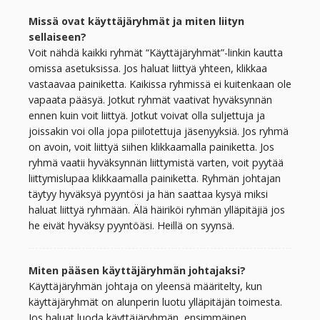
Missä ovat käyttäjäryhmät ja miten liityn
sellaiseen?
Voit nähdä kaikki ryhmät “Käyttäjäryhmät”-linkin kautta
omissa asetuksissa. Jos haluat liittyä yhteen, klikkaa
vastaavaa painiketta. Kaikissa ryhmissä ei kuitenkaan ole
vapaata pääsyä. Jotkut ryhmät vaativat hyväksynnän
ennen kuin voit liittyä. Jotkut voivat olla suljettuja ja
joissakin voi olla jopa piilotettuja jäsenyyksiä. Jos ryhmä
on avoin, voit liittyä siihen klikkaamalla painiketta. Jos
ryhmä vaatii hyväksynnän liittymistä varten, voit pyytää
liittymislupaa klikkaamalla painiketta. Ryhmän johtajan
täytyy hyväksyä pyyntösi ja hän saattaa kysyä miksi
haluat liittyä ryhmään. Älä häiriköi ryhmän ylläpitäjiä jos
he eivät hyväksy pyyntöäsi. Heillä on syynsä.
Miten pääsen käyttäjäryhmän johtajaksi?
Käyttäjäryhmän johtaja on yleensä määritelty, kun
käyttäjäryhmät on alunperin luotu ylläpitäjän toimesta.
Jos haluat luoda käyttäjäryhmän, ensimmäinen