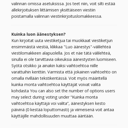
valinnan omissa asetuksissa. Jos teet niin, voit silti estää
allekirjoituksen liittämisen yksittäiseen viestiin
poistamalla valinnan viestinkirjoituslomakkeessa.
Kuinka luon äänestyksen?
Kun kirjoitat uuta viestiketjua tai muokkaat viestiketjun
ensimmäistä viestiä, klikkaa "Luo äänestys"-välilehteä
viestilomakkeen alapuolella. Jos et näe tätä välilehteä,
sinulla ei ole tarvittavia oikeuksia äänestysten luomiseen.
Syötä otsikko ja ainakin kaksi vaihtoehtoa niille
varattuihin kenttiin. Varmista että jokainen vaihtoehto on
omalla rivillään tekstikentässä. Voit myös määritellä
kuinka monta vaihtoehtoa käyttäjät voivat valita
kohdasta You can also set the number of options users
may select during voting under “Kuinka monta
vaihtoehtoa käyttäjä voi valita”, äänestyksen kesto
päivinä (0 kestää loputtomasti) ja viimeisenä voit antaa
käyttäjille mahdollisuuden muuttaa ääntään.