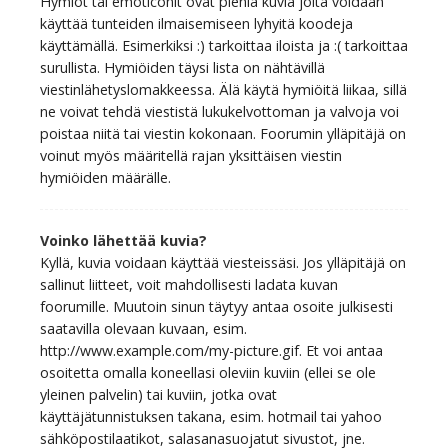
Hymiöt tai emoticonit ovat pieniä kuvia joita voidaan
käyttää tunteiden ilmaisemiseen lyhyitä koodeja
käyttämällä. Esimerkiksi :) tarkoittaa iloista ja :( tarkoittaa
surullista. Hymiöiden täysi lista on nähtävillä
viestinlähetyslomakkeessa. Älä käytä hymiöitä liikaa, sillä
ne voivat tehdä viestistä lukukelvottoman ja valvoja voi
poistaa niitä tai viestin kokonaan. Foorumin ylläpitäjä on
voinut myös määritellä rajan yksittäisen viestin
hymiöiden määrälle.
Voinko lähettää kuvia?
Kyllä, kuvia voidaan käyttää viesteissäsi. Jos ylläpitäjä on
sallinut liitteet, voit mahdollisesti ladata kuvan
foorumille. Muutoin sinun täytyy antaa osoite julkisesti
saatavilla olevaan kuvaan, esim.
http://www.example.com/my-picture.gif. Et voi antaa
osoitetta omalla koneellasi oleviin kuviin (ellei se ole
yleinen palvelin) tai kuviin, jotka ovat
käyttäjätunnistuksen takana, esim. hotmail tai yahoo
sähköpostilaatikot, salasanasuojatut sivustot, jne.