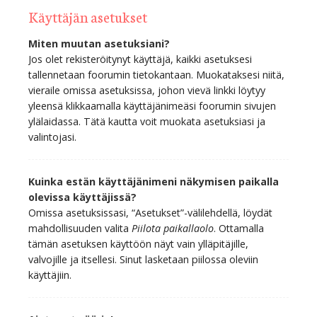
Käyttäjän asetukset
Miten muutan asetuksiani?
Jos olet rekisteröitynyt käyttäjä, kaikki asetuksesi
tallennetaan foorumin tietokantaan. Muokataksesi niitä,
vieraile omissa asetuksissa, johon vievä linkki löytyy
yleensä klikkaamalla käyttäjänimeäsi foorumin sivujen
ylälaidassa. Tätä kautta voit muokata asetuksiasi ja
valintojasi.
Kuinka estän käyttäjänimeni näkymisen paikalla
olevissa käyttäjissä?
Omissa asetuksissasi, “Asetukset”-välilehdellä, löydät
mahdollisuuden valita
Piilota paikallaolo
. Ottamalla
tämän asetuksen käyttöön näyt vain ylläpitäjille,
valvojille ja itsellesi. Sinut lasketaan piilossa oleviin
käyttäjiin.