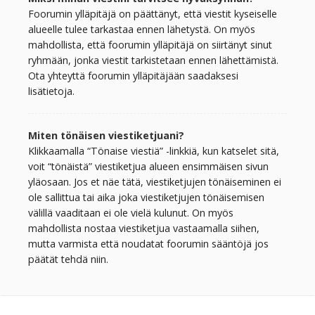
Foorumin ylläpitäjä on päättänyt, että viestit kyseiselle
alueelle tulee tarkastaa ennen lähetystä. On myös
mahdollista, että foorumin ylläpitäjä on siirtänyt sinut
ryhmään, jonka viestit tarkistetaan ennen lähettämistä.
Ota yhteyttä foorumin ylläpitäjään saadaksesi
lisätietoja.
Miten tönäisen viestiketjuani?
Klikkaamalla “Tönaise viestiä” -linkkiä, kun katselet sitä,
voit “tönäistä” viestiketjua alueen ensimmäisen sivun
yläosaan. Jos et näe tätä, viestiketjujen tönäiseminen ei
ole sallittua tai aika joka viestiketjujen tönäisemisen
välillä vaaditaan ei ole vielä kulunut. On myös
mahdollista nostaa viestiketjua vastaamalla siihen,
mutta varmista että noudatat foorumin sääntöjä jos
päätät tehdä niin.