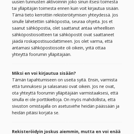
uusien tunnusten aktivoinnin joko sinun itsesi toimesta
tai ylläpitäjän toimesta ennen kuin voit kirjautua sisään.
Tämä tieto kerrottiin rekisteröitymisen yhteydessä. Jos
sinulle lähetettiin sähköpostia, seuraa ohjeita. Jos et
saanut sähköpostia, olet saattanut antaa virheellisen
sähköpostiosoitteen tai sähköpostit ovat saattaneet
jäädä roskapostisuodattimeen. Jos olet varma, että
antamasi sähköpostiosoite oli oikein, yritä ottaa
yhteyttä foorumin ylläpitäjään.
Miksi en voi kirjautua sisään?
Tämän tapahtumiseen on useita syitä. Ensin, varmista
että tunnuksesi ja salasanasi ovat oikein. Jos ne ovat,
ota yhteyttä foorumin ylläpitäjään varmistaaksesi, että
sinulla ei ole porttikieltoja. On myös mahdollista, että
sivuston omistajalla on asetusvirhe heidän päässään ja
heidän pitäisi korjata se.
Rekisteröidyin joskus aiemmin, mutta en voi enää