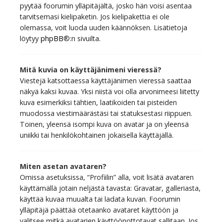
pyytää foorumin ylläpitäjältä, josko hän voisi asentaa
tarvitsemasi kielipaketin. Jos kielipakettia ei ole
olemassa, voit luoda uuden käännöksen. Lisätietoja
löytyy
phpBB
®:n sivuilta.
Mitä kuvia on käyttäjänimeni vieressä?
Viestejä katsottaessa käyttäjänimen vieressä saattaa
näkyä kaksi kuvaa. Yksi niistä voi olla arvonimeesi liitetty
kuva esimerkiksi tähtien, laatikoiden tai pisteiden
muodossa viestimäärästäsi tai statuksestasi riippuen.
Toinen, yleensä isompi kuva on avatar ja on yleensä
uniikki tai henkilökohtainen jokaisella käyttäjällä.
Miten asetan avataren?
Omissa asetuksissa, “Profiilin” alla, voit lisätä avataren
käyttämällä jotain neljästä tavasta: Gravatar, galleriasta,
käyttää kuvaa muualta tai ladata kuvan. Foorumin
ylläpitäjä päättää otetaanko avataret käyttöön ja
valitsee mitkä avatarien käyttöönottotavat sallitaan. Jos