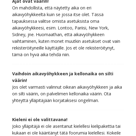
Ajat ovat väärin!
On mahdollista, että näytetty aika on eri
aikavyöhykkeeltä kuin se jossa itse olet. Tässä
tapauksessa valitse omista asetuksista oma
aikavyöhykkeesi, esim. Lontoo, Pariisi, New York,
Sidney, jne. Huomaathan, että aikavyöhykkeen
vaihtaminen, kuten monet muutkin asetukset ovat vain
rekisteröityneille käyttäjille. Jos et ole rekisteröitynyt,
tämä on hyvä aika tehdä niin.
Vaihdoin aikavyöhykkeen ja kellonaika on silti
väärin!
Jos olet varmasti valinnut oikean aikavyöhykkeen ja aika
on silti väärin, on palvelimen kellonaika väärin. Ota
yhteyttä ylläpitäjään korjataksesi ongelman.
Kieleni ei ole valittavana!
Joko ylläpitäjä ei ole asentanut kielellesi kielipakettia tai
kukaan ei ole kääntänyt tätä foorumia kielellesi. Kokeile