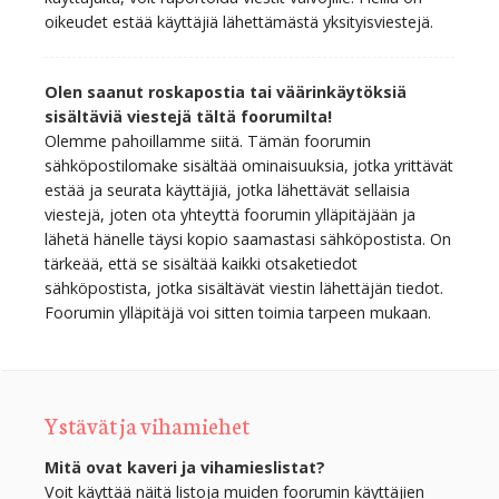
oikeudet estää käyttäjiä lähettämästä yksityisviestejä.
Olen saanut roskapostia tai väärinkäytöksiä
sisältäviä viestejä tältä foorumilta!
Olemme pahoillamme siitä. Tämän foorumin
sähköpostilomake sisältää ominaisuuksia, jotka yrittävät
estää ja seurata käyttäjiä, jotka lähettävät sellaisia
viestejä, joten ota yhteyttä foorumin ylläpitäjään ja
lähetä hänelle täysi kopio saamastasi sähköpostista. On
tärkeää, että se sisältää kaikki otsaketiedot
sähköpostista, jotka sisältävät viestin lähettäjän tiedot.
Foorumin ylläpitäjä voi sitten toimia tarpeen mukaan.
Ystävät ja vihamiehet
Mitä ovat kaveri ja vihamieslistat?
Voit käyttää näitä listoja muiden foorumin käyttäjien