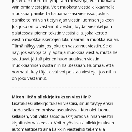
Jos et ole foorumin ylläpitäjä tai valvoja, voit muokata
vain omia viestejäsi. Voit muokata viestiä klikkaamalla
muokkaa-painiketta haluamassasi viestissä. Joskus
painike toimii vain tietyn ajan viestin luomisen jälkeen.
Jos joku on jo vastannut viestiin, löydät viestiketjuun
palatessasi pienen tekstin viestisi alla, joka kertoo
viestin muokkauskertojen lukumäärän ja muokkausajan.
Tämä näkyy vain jos joku on vastannut viestiin. Se ei
näy, jos valvoja tai ylläpitäjä muokkaa viestiä, mutta he
saattavat jättää pienen huomautuksen viestin
muokkaamisen syistä niin halutessaan. Huomaa, että
normaalit käyttäjät eivät voi poistaa viestejä, jos niihin
on joku vastannut.
Miten liitän allekirjoituksen viestiini?
Lisätäksesi allekirjoituksen viestiisi, sinun täytyy ensin
luoda sellainen omissa asetuksissa. Kun olet luonut
sellaisen, voit valita
Lisää allekirjoitus
-valinnan viestin
kirjoituslomakkeessa. Voit myös lisätä allekirjoituksen
automaattisesti aina kaikkiin viesteihisi tekemällä