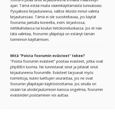
ajan. Tämä estää muita väärinkäyttämästä tunnuksiasi.
Pysyäksesi kirjautuneena, valitse
Muista minut
-valinta
kirjautuessasi. Tämä ei ole suositeltavaa, jos käytät
foorumia jaetulta koneelta, esim. kirjastossa,
nettikahvilassa tai koulun tietokoneluokassa. Jos et näe
tätä valintaa, foorumin ylläpitäjä on estänyt tämän
toiminnon käyttämisen.
Mitä “Poista foorumin evästeet” tekee?
“Poista foorumin evästeet” poistaa evästeet, jotka ovat
phpBB:n luomia. Ne tunnistavat sinut ja pitävät sinut
kirjautuneena foorumille. Evästeet tarjoavat myös
toimintoja, kuten luettujen seurantaa, jos ne ovat
foorumin ylläpitäjän käyttöönottamia. Jos sinulla on
sisään tai uloskirjautumisen kanssa ongelmia, foorumin
evästeiden poistaminen voi auttaa.