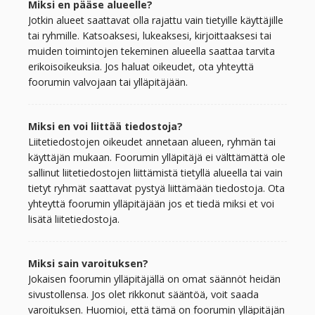
Miksi en pääse alueelle?
Jotkin alueet saattavat olla rajattu vain tietyille käyttäjille
tai ryhmille. Katsoaksesi, lukeaksesi, kirjoittaaksesi tai
muiden toimintojen tekeminen alueella saattaa tarvita
erikoisoikeuksia. Jos haluat oikeudet, ota yhteyttä
foorumin valvojaan tai ylläpitäjään.
Miksi en voi liittää tiedostoja?
Liitetiedostojen oikeudet annetaan alueen, ryhmän tai
käyttäjän mukaan. Foorumin ylläpitäjä ei välttämättä ole
sallinut liitetiedostojen liittämistä tietyllä alueella tai vain
tietyt ryhmät saattavat pystyä liittämään tiedostoja. Ota
yhteyttä foorumin ylläpitäjään jos et tiedä miksi et voi
lisätä liitetiedostoja.
Miksi sain varoituksen?
Jokaisen foorumin ylläpitäjällä on omat säännöt heidän
sivustollensa. Jos olet rikkonut sääntöä, voit saada
varoituksen. Huomioi, että tämä on foorumin ylläpitäjän