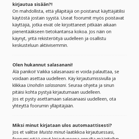
kirjautua sisään?!
On mahdollista, että ylläpitäjä on poistanut käyttäjätilisi
käytöstä jostain syystä. Useat foorumit myös poistavat
käyttäjiä, jotka eivät ole kirjoittaneet pitkään aikaan
pienentääkseen tietokantansa kokoa. Jos näin on
käynyt, yritä rekisteröityä uudelleen ja osallistu
keskusteluun aktiivisemmin.
Olen hukannut salasanani!
Älä panikoi! Vaikka salasanaasi ei voida palauttaa, se
voidaan asettaa uudelleen. Käy kirjautumissivulla ja
klikkaa
Unohdin salasanani
. Seuraa ohjeita ja sinun
pitäisi kohta pystyä kirjautumaan uudelleen.
Jos et pysty asettamaan salasanaasi uudelleen, ota
yhteyttä foorumin ylläpitäjään.
Miksi minut kirjataan ulos automaattisesti?
Jos et valitse
Muista minut
-laatikkoa kirjautuessasi,
foorumi pitää sinut kirjautuneena ennalta määritellyn