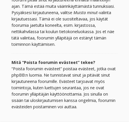
ajan. Tämä estää muita väärinkäyttämästä tunnuksiasi.
Pysyäksesi kirjautuneena, valitse
Muista minut
-valinta
kirjautuessasi. Tämä ei ole suositeltavaa, jos käytät
foorumia jaetulta koneelta, esim. kirjastossa,
nettikahvilassa tai koulun tietokoneluokassa. Jos et näe
tätä valintaa, foorumin ylläpitäjä on estänyt tämän
toiminnon käyttämisen.
Mitä “Poista foorumin evästeet” tekee?
“Poista foorumin evästeet” poistaa evästeet, jotka ovat
phpBB:n luomia. Ne tunnistavat sinut ja pitävät sinut
kirjautuneena foorumille. Evästeet tarjoavat myös
toimintoja, kuten luettujen seurantaa, jos ne ovat
foorumin ylläpitäjän käyttöönottamia. Jos sinulla on
sisään tai uloskirjautumisen kanssa ongelmia, foorumin
evästeiden poistaminen voi auttaa.