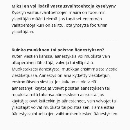
Miksi en voi lisätä vastausvaihtoehtoja kyselyyn?
Kyselyn vastausvaihtoehtojen määrä on foorumin
ylläpitäjän määrittelemä. Jos tarvitset enemmän
vaihtoehtoja kuin on sallittu, ota yhteyttä foorumin
ylläpitäjään.
Kuinka muokkaan tai poistan äänestyksen?
Kuten viestien kanssa, äänestyksiä voi muokata vain
alkuperäinen lähettäjä, valvoja tai ylläpitäjä.
Muokataksesi äänestystä, muokkaa ensimmäistä viestiä
viestiketjussa. Äänestys on aina kytketty viestiketjun
ensimmäiseen viestiin. Jos kukaan ei ole vielä
äänestänyt, käyttäjät voivat poistaa äänestyksen tai
muokata mitä tahansa äänestyksen asetusta. Jos
käyttäjät ovat kuitenkin jo äänestäneet, vain valvojat tai
ylläpitäjät voivat muokata tai poistaa sen. Tämä estää
äänestysvaihtoehtojen vaihtamisen kesken äänestyksen.