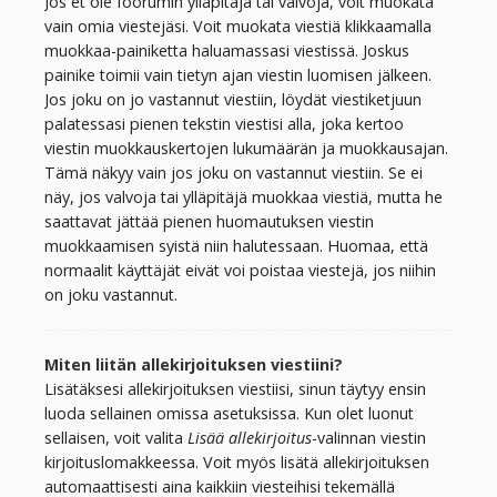
Jos et ole foorumin ylläpitäjä tai valvoja, voit muokata
vain omia viestejäsi. Voit muokata viestiä klikkaamalla
muokkaa-painiketta haluamassasi viestissä. Joskus
painike toimii vain tietyn ajan viestin luomisen jälkeen.
Jos joku on jo vastannut viestiin, löydät viestiketjuun
palatessasi pienen tekstin viestisi alla, joka kertoo
viestin muokkauskertojen lukumäärän ja muokkausajan.
Tämä näkyy vain jos joku on vastannut viestiin. Se ei
näy, jos valvoja tai ylläpitäjä muokkaa viestiä, mutta he
saattavat jättää pienen huomautuksen viestin
muokkaamisen syistä niin halutessaan. Huomaa, että
normaalit käyttäjät eivät voi poistaa viestejä, jos niihin
on joku vastannut.
Miten liitän allekirjoituksen viestiini?
Lisätäksesi allekirjoituksen viestiisi, sinun täytyy ensin
luoda sellainen omissa asetuksissa. Kun olet luonut
sellaisen, voit valita
Lisää allekirjoitus
-valinnan viestin
kirjoituslomakkeessa. Voit myös lisätä allekirjoituksen
automaattisesti aina kaikkiin viesteihisi tekemällä