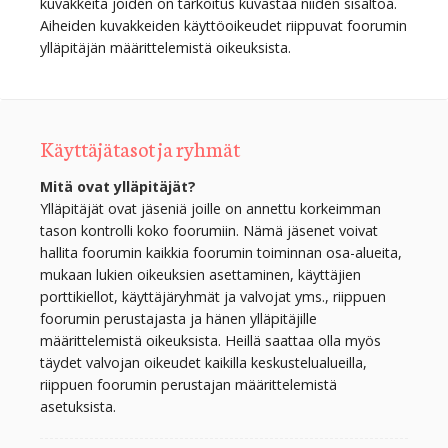
kuvakkeita joiden on tarkoitus kuvastaa niiden sisältöä.
Aiheiden kuvakkeiden käyttöoikeudet riippuvat foorumin
ylläpitäjän määrittelemistä oikeuksista.
Käyttäjätasot ja ryhmät
Mitä ovat ylläpitäjät?
Ylläpitäjät ovat jäseniä joille on annettu korkeimman
tason kontrolli koko foorumiin. Nämä jäsenet voivat
hallita foorumin kaikkia foorumin toiminnan osa-alueita,
mukaan lukien oikeuksien asettaminen, käyttäjien
porttikiellot, käyttäjäryhmät ja valvojat yms., riippuen
foorumin perustajasta ja hänen ylläpitäjille
määrittelemistä oikeuksista. Heillä saattaa olla myös
täydet valvojan oikeudet kaikilla keskustelualueilla,
riippuen foorumin perustajan määrittelemistä
asetuksista.