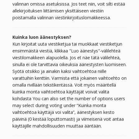
valinnan omissa asetuksissa. Jos teet niin, voit silti estää
allekirjoituksen liittämisen yksittäiseen viestiin
poistamalla valinnan viestinkirjoituslomakkeessa.
Kuinka luon äänestyksen?
Kun kirjoitat uuta viestiketjua tai muokkaat viestiketjun
ensimmäistä viestiä, klikkaa "Luo äänestys"-välilehteä
viestilomakkeen alapuolella. Jos et näe tätä välilehteä,
sinulla ei ole tarvittavia oikeuksia äänestysten luomiseen.
Syötä otsikko ja ainakin kaksi vaihtoehtoa niille
varattuihin kenttiin. Varmista että jokainen vaihtoehto on
omalla rivillään tekstikentässä. Voit myös määritellä
kuinka monta vaihtoehtoa käyttäjät voivat valita
kohdasta You can also set the number of options users
may select during voting under “Kuinka monta
vaihtoehtoa käyttäjä voi valita”, äänestyksen kesto
päivinä (0 kestää loputtomasti) ja viimeisenä voit antaa
käyttäjille mahdollisuuden muuttaa ääntään.