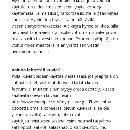
Hymiöt tai emoticonit ovat pieniä kuvia joita voidaan
käyttää tunteiden ilmaisemiseen lyhyitä koodeja
käyttämällä. Esimerkiksi :) tarkoittaa iloista ja :( tarkoittaa
surullista. Hymiöiden täysi lista on nähtävillä
viestinlähetyslomakkeessa. Älä käytä hymiöitä liikaa, sillä
ne voivat tehdä viestistä lukukelvottoman ja valvoja voi
poistaa niitä tai viestin kokonaan. Foorumin ylläpitäjä on
voinut myös määritellä rajan yksittäisen viestin
hymiöiden määrälle.
Voinko lähettää kuvia?
Kyllä, kuvia voidaan käyttää viesteissäsi. Jos ylläpitäjä on
sallinut liitteet, voit mahdollisesti ladata kuvan
foorumille. Muutoin sinun täytyy antaa osoite julkisesti
saatavilla olevaan kuvaan, esim.
http://www.example.com/my-picture.gif. Et voi antaa
osoitetta omalla koneellasi oleviin kuviin (ellei se ole
yleinen palvelin) tai kuviin, jotka ovat
käyttäjätunnistuksen takana, esim. hotmail tai yahoo
sähköpostilaatikot, salasanasuojatut sivustot, jne.