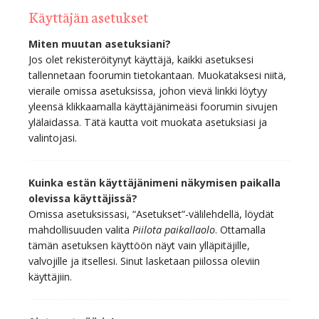
Käyttäjän asetukset
Miten muutan asetuksiani?
Jos olet rekisteröitynyt käyttäjä, kaikki asetuksesi
tallennetaan foorumin tietokantaan. Muokataksesi niitä,
vieraile omissa asetuksissa, johon vievä linkki löytyy
yleensä klikkaamalla käyttäjänimeäsi foorumin sivujen
ylälaidassa. Tätä kautta voit muokata asetuksiasi ja
valintojasi.
Kuinka estän käyttäjänimeni näkymisen paikalla
olevissa käyttäjissä?
Omissa asetuksissasi, “Asetukset”-välilehdellä, löydät
mahdollisuuden valita
Piilota paikallaolo
. Ottamalla
tämän asetuksen käyttöön näyt vain ylläpitäjille,
valvojille ja itsellesi. Sinut lasketaan piilossa oleviin
käyttäjiin.