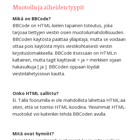
Muotoilu ja aiheiden tyypit
Mikä on BBCode?
BBCode on HTML-kielen tapainen toteutus, joka
tarjoaa tiettyjen viestin osien muotoilumahdollisuuden.
BBCoden käytöstä päättää ylläpitäjä, mutta se voidaan
ottaa pois käytöstä myös viestikohtaisesti viestin
kirjoituslomakkeella. BBCode itsessään on HTML:n
kaltainen, mutta tagit käyttävät < ja > merkkien sijaan
hakasulkuja [ ja ]. BBCoden oppaan löydät
viestinlähetyssivun kautta.
Onko HTML sallittu?
Ei. Tällä foorumilla ei ole mahdollista lähettää HTML:ää
siten, että se toimisi HTML-koodina. Yleisimmät HTML-
muotoilut voi kuitenkin tehdä BBCoden avulla.
Mitä ovat hymiöt?