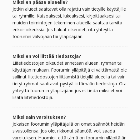
Miksi en pääse alueelle?
Jotkin alueet saattavat olla rajattu vain tietyille käyttäjille
tai ryhmille. Katsoaksesi, lukeaksesi, kirjoittaaksesi tai
muiden toimintojen tekeminen alueella saattaa tarvita
erikoisoikeuksia. Jos haluat oikeudet, ota yhteyttä
foorumin valvojaan tai ylläpitäjään.
Miksi en voi liittää tiedostoja?
Liitetiedostojen oikeudet annetaan alueen, ryhmän tai
käyttäjän mukaan. Foorumin ylläpitäjä ei välttämättä ole
sallinut liitetiedostojen liittämistä tietyllä alueella tai vain
tietyt ryhmät saattavat pystyä liittämään tiedostoja. Ota
yhteyttä foorumin ylläpitäjään jos et tiedä miksi et voi
lisätä liitetiedostoja.
Miksi sain varoituksen?
Jokaisen foorumin ylläpitäjällä on omat säännöt heidän
sivustollensa. Jos olet rikkonut sääntöä, voit saada
varoituksen. Huomioi, että tämä on foorumin ylläpitäjän