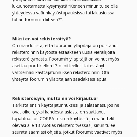
lukuunottamatta kysymystä “Keneen minun tulee olla
yhteydessä väärinkäytöstapauksissa tai lakiasioissa
tähän foorumiin liittyen?”.
Miksi en voi rekisteröityä?
On mahdollista, että foorumin ylläpitäjä on poistanut
rekisteröinnin käytöstä estääkseen uusia vierailijoita
rekisteröitymästä. Foorumin ylläpitäjä on voinut myös
asettaa porttikiellon IP-osoitteellesi tai estänyt
valitsemasi käyttäjätunnuksen rekisteröinnin. Ota
yhteyttä foorumin ylläpitäjään saadaksesi apua.
Rekisteröidyin, mutta en voi kirjautua!
Tarkista ensin käyttäjätunnuksesi ja salasanasi. Jos ne
ovat oikein, yksi kahdesta asiasta on saattanut
tapahtua. Jos COPPA-tuki on käytössä ja määrittelit
olevasi alle 13-vuotias rekisteröityessäsi, sinun tulee
seurata saamiasi ohjeita. Jotkut foorumit vaativat myös