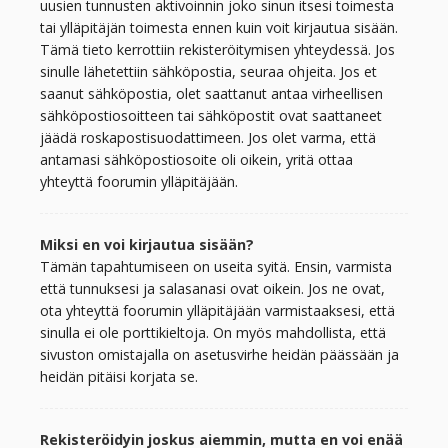
uusien tunnusten aktivoinnin joko sinun itsesi toimesta
tai ylläpitäjän toimesta ennen kuin voit kirjautua sisään.
Tämä tieto kerrottiin rekisteröitymisen yhteydessä. Jos
sinulle lähetettiin sähköpostia, seuraa ohjeita. Jos et
saanut sähköpostia, olet saattanut antaa virheellisen
sähköpostiosoitteen tai sähköpostit ovat saattaneet
jäädä roskapostisuodattimeen. Jos olet varma, että
antamasi sähköpostiosoite oli oikein, yritä ottaa
yhteyttä foorumin ylläpitäjään.
Miksi en voi kirjautua sisään?
Tämän tapahtumiseen on useita syitä. Ensin, varmista
että tunnuksesi ja salasanasi ovat oikein. Jos ne ovat,
ota yhteyttä foorumin ylläpitäjään varmistaaksesi, että
sinulla ei ole porttikieltoja. On myös mahdollista, että
sivuston omistajalla on asetusvirhe heidän päässään ja
heidän pitäisi korjata se.
Rekisteröidyin joskus aiemmin, mutta en voi enää