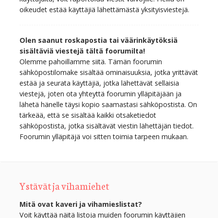
oikeudet estää käyttäjiä lähettämästä yksityisviestejä.
Olen saanut roskapostia tai väärinkäytöksiä
sisältäviä viestejä tältä foorumilta!
Olemme pahoillamme siitä. Tämän foorumin
sähköpostilomake sisältää ominaisuuksia, jotka yrittävät
estää ja seurata käyttäjiä, jotka lähettävät sellaisia
viestejä, joten ota yhteyttä foorumin ylläpitäjään ja
lähetä hänelle täysi kopio saamastasi sähköpostista. On
tärkeää, että se sisältää kaikki otsaketiedot
sähköpostista, jotka sisältävät viestin lähettäjän tiedot.
Foorumin ylläpitäjä voi sitten toimia tarpeen mukaan.
Ystävät ja vihamiehet
Mitä ovat kaveri ja vihamieslistat?
Voit käyttää näitä listoja muiden foorumin käyttäjien