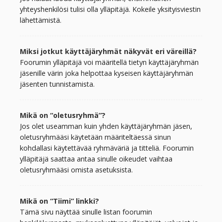
yhteyshenkilösi tulisi olla ylläpitäjä. Kokeile yksityisviestin
lähettämistä.
Miksi jotkut käyttäjäryhmät näkyvät eri väreillä?
Foorumin ylläpitäjä voi määritellä tietyn käyttäjäryhmän
jäsenille värin joka helpottaa kyseisen käyttäjäryhmän
jäsenten tunnistamista.
Mikä on “oletusryhmä”?
Jos olet useamman kuin yhden käyttäjäryhmän jäsen,
oletusryhmääsi käytetään määriteltäessä sinun
kohdallasi käytettävää ryhmäväriä ja titteliä. Foorumin
ylläpitäjä saattaa antaa sinulle oikeudet vaihtaa
oletusryhmääsi omista asetuksista.
Mikä on “Tiimi” linkki?
Tämä sivu näyttää sinulle listan foorumin