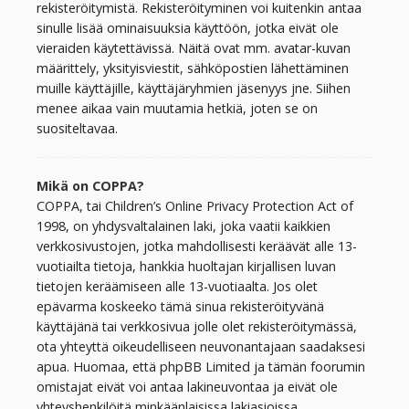
rekisteröitymistä. Rekisteröityminen voi kuitenkin antaa
sinulle lisää ominaisuuksia käyttöön, jotka eivät ole
vieraiden käytettävissä. Näitä ovat mm. avatar-kuvan
määrittely, yksityisviestit, sähköpostien lähettäminen
muille käyttäjille, käyttäjäryhmien jäsenyys jne. Siihen
menee aikaa vain muutamia hetkiä, joten se on
suositeltavaa.
Mikä on COPPA?
COPPA, tai Children’s Online Privacy Protection Act of
1998, on yhdysvaltalainen laki, joka vaatii kaikkien
verkkosivustojen, jotka mahdollisesti keräävät alle 13-
vuotiailta tietoja, hankkia huoltajan kirjallisen luvan
tietojen keräämiseen alle 13-vuotiaalta. Jos olet
epävarma koskeeko tämä sinua rekisteröityvänä
käyttäjänä tai verkkosivua jolle olet rekisteröitymässä,
ota yhteyttä oikeudelliseen neuvonantajaan saadaksesi
apua. Huomaa, että phpBB Limited ja tämän foorumin
omistajat eivät voi antaa lakineuvontaa ja eivät ole
yhteyshenkilöitä minkäänlaisissa lakiasioissa,