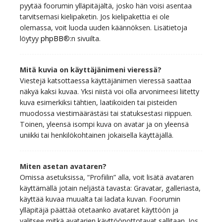
pyytää foorumin ylläpitäjältä, josko hän voisi asentaa
tarvitsemasi kielipaketin. Jos kielipakettia ei ole
olemassa, voit luoda uuden käännöksen. Lisätietoja
löytyy
phpBB
®:n sivuilta.
Mitä kuvia on käyttäjänimeni vieressä?
Viestejä katsottaessa käyttäjänimen vieressä saattaa
näkyä kaksi kuvaa. Yksi niistä voi olla arvonimeesi liitetty
kuva esimerkiksi tähtien, laatikoiden tai pisteiden
muodossa viestimäärästäsi tai statuksestasi riippuen.
Toinen, yleensä isompi kuva on avatar ja on yleensä
uniikki tai henkilökohtainen jokaisella käyttäjällä.
Miten asetan avataren?
Omissa asetuksissa, “Profiilin” alla, voit lisätä avataren
käyttämällä jotain neljästä tavasta: Gravatar, galleriasta,
käyttää kuvaa muualta tai ladata kuvan. Foorumin
ylläpitäjä päättää otetaanko avataret käyttöön ja
valitsee mitkä avatarien käyttöönottotavat sallitaan. Jos