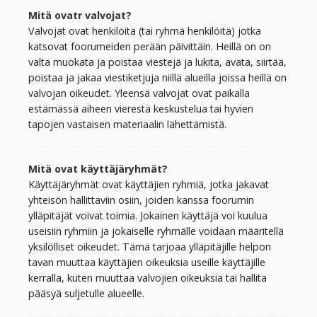
Mitä ovatr valvojat?
Valvojat ovat henkilöitä (tai ryhmä henkilöitä) jotka
katsovat foorumeiden perään päivittäin. Heillä on on
valta muokata ja poistaa viestejä ja lukita, avata, siirtää,
poistaa ja jakaa viestiketjuja niillä alueilla joissa heillä on
valvojan oikeudet. Yleensä valvojat ovat paikalla
estämässä aiheen vierestä keskustelua tai hyvien
tapojen vastaisen materiaalin lähettämistä.
Mitä ovat käyttäjäryhmät?
Käyttäjäryhmät ovat käyttäjien ryhmiä, jotka jakavat
yhteisön hallittaviin osiin, joiden kanssa foorumin
ylläpitäjät voivat toimia. Jokainen käyttäjä voi kuulua
useisiin ryhmiin ja jokaiselle ryhmälle voidaan määritellä
yksilölliset oikeudet. Tämä tarjoaa ylläpitäjille helpon
tavan muuttaa käyttäjien oikeuksia useille käyttäjille
kerralla, kuten muuttaa valvojien oikeuksia tai hallita
pääsyä suljetulle alueelle.