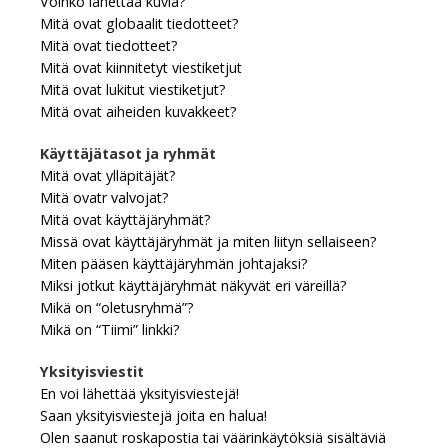
Voinko lähettää kuvia?
Mitä ovat globaalit tiedotteet?
Mitä ovat tiedotteet?
Mitä ovat kiinnitetyt viestiketjut
Mitä ovat lukitut viestiketjut?
Mitä ovat aiheiden kuvakkeet?
Käyttäjätasot ja ryhmät
Mitä ovat ylläpitäjät?
Mitä ovatr valvojat?
Mitä ovat käyttäjäryhmät?
Missä ovat käyttäjäryhmät ja miten liityn sellaiseen?
Miten pääsen käyttäjäryhmän johtajaksi?
Miksi jotkut käyttäjäryhmät näkyvät eri väreillä?
Mikä on “oletusryhmä”?
Mikä on “Tiimi” linkki?
Yksityisviestit
En voi lähettää yksityisviestejä!
Saan yksityisviestejä joita en halua!
Olen saanut roskapostia tai väärinkäytöksiä sisältäviä