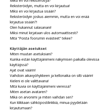
Miksi en voi rekisteröityä?
Rekisteröidyin, mutta en voi kirjautua!
Miksi en voi kirjautua sisään?
Rekisteröidyin joskus aiemmin, mutta en voi enää
kirjautua sisään?!
Olen hukannut salasanani!
Miksi minut kirjataan ulos automaattisesti?
Mitä “Poista foorumin evästeet” tekee?
Käyttäjän asetukset
Miten muutan asetuksiani?
Kuinka estän käyttäjänimeni näkymisen paikalla olevissa
käyttäjissä?
Ajat ovat väärin!
Vaihdoin aikavyöhykkeen ja kellonaika on silti väärin!
Kieleni ei ole valittavana!
Mitä kuvia on käyttäjänimeni vieressä?
Miten asetan avataren?
Mikä on arvonimi ja miten vaihdan sen?
Kun klikkaan sähköpostilinkkiä, minua pyydetään
kirjautumaan?