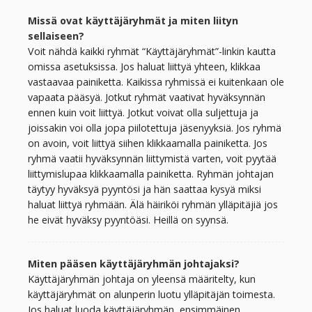
Missä ovat käyttäjäryhmät ja miten liityn
sellaiseen?
Voit nähdä kaikki ryhmät “Käyttäjäryhmät”-linkin kautta
omissa asetuksissa. Jos haluat liittyä yhteen, klikkaa
vastaavaa painiketta. Kaikissa ryhmissä ei kuitenkaan ole
vapaata pääsyä. Jotkut ryhmät vaativat hyväksynnän
ennen kuin voit liittyä. Jotkut voivat olla suljettuja ja
joissakin voi olla jopa piilotettuja jäsenyyksiä. Jos ryhmä
on avoin, voit liittyä siihen klikkaamalla painiketta. Jos
ryhmä vaatii hyväksynnän liittymistä varten, voit pyytää
liittymislupaa klikkaamalla painiketta. Ryhmän johtajan
täytyy hyväksyä pyyntösi ja hän saattaa kysyä miksi
haluat liittyä ryhmään. Älä häiriköi ryhmän ylläpitäjiä jos
he eivät hyväksy pyyntöäsi. Heillä on syynsä.
Miten pääsen käyttäjäryhmän johtajaksi?
Käyttäjäryhmän johtaja on yleensä määritelty, kun
käyttäjäryhmät on alunperin luotu ylläpitäjän toimesta.
Jos haluat luoda käyttäjäryhmän, ensimmäinen