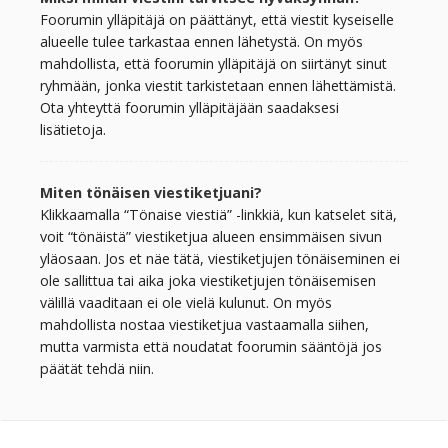
Foorumin ylläpitäjä on päättänyt, että viestit kyseiselle
alueelle tulee tarkastaa ennen lähetystä. On myös
mahdollista, että foorumin ylläpitäjä on siirtänyt sinut
ryhmään, jonka viestit tarkistetaan ennen lähettämistä.
Ota yhteyttä foorumin ylläpitäjään saadaksesi
lisätietoja.
Miten tönäisen viestiketjuani?
Klikkaamalla “Tönaise viestiä” -linkkiä, kun katselet sitä,
voit “tönäistä” viestiketjua alueen ensimmäisen sivun
yläosaan. Jos et näe tätä, viestiketjujen tönäiseminen ei
ole sallittua tai aika joka viestiketjujen tönäisemisen
välillä vaaditaan ei ole vielä kulunut. On myös
mahdollista nostaa viestiketjua vastaamalla siihen,
mutta varmista että noudatat foorumin sääntöjä jos
päätät tehdä niin.