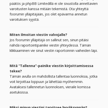
päätös ja phpBB Limitedillä ei ole sivustolla annettavien
varoitusten kanssa mitään tekemistä. Ota yhteyttä
foorumin ylläpitäjään, jos olet epävarma annetun
varoituksen syystä.
Miten ilmoitan viestin valvojalle?
Jos foorumin ylläpitäjä on sallinut sen, sinun pitäisi
nähdä raportointipainike viestin yhteydessä. Tämän
klikkaaminen vie sinut viestin raportoinnin vaiheiden läpi.
Mitä “Tallenna”-painike viestin kirjoittamisessa
tekee?
Tämän avulla on mahdollista tallentaa luonnoksia, jotka
voit kirjoittaa loppuun ja lähettää myöhemmin.
Avataksesi tallennetun luonnoksen, vieraile komissa
asetuksissa.
Miksi minun viestini tarvitsee hyväksynnän?