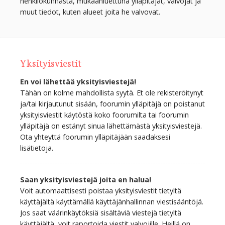
henkilökunnasta, mukaanluettuna ylläpitäjät, valvojat ja
muut tiedot, kuten alueet joita he valvovat.
Yksityisviestit
En voi lähettää yksityisviestejä!
Tähän on kolme mahdollista syytä. Et ole rekisteröitynyt
ja/tai kirjautunut sisään, foorumin ylläpitäjä on poistanut
yksityisviestit käytöstä koko foorumilta tai foorumin
ylläpitäjä on estänyt sinua lähettämästä yksityisviestejä.
Ota yhteyttä foorumin ylläpitäjään saadaksesi
lisätietoja.
Saan yksityisviestejä joita en halua!
Voit automaattisesti poistaa yksityisviestit tietyltä
käyttäjältä käyttämällä käyttäjänhallinnan viestisääntöjä.
Jos saat väärinkäytöksiä sisältäviä viestejä tietyltä
käyttäjältä, voit raportoida viestit valvojille. Heillä on