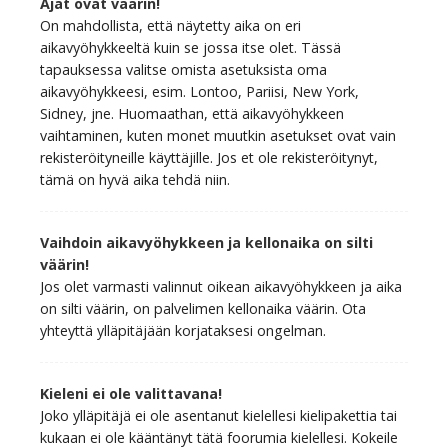
Ajat ovat väärin!
On mahdollista, että näytetty aika on eri
aikavyöhykkeeltä kuin se jossa itse olet. Tässä
tapauksessa valitse omista asetuksista oma
aikavyöhykkeesi, esim. Lontoo, Pariisi, New York,
Sidney, jne. Huomaathan, että aikavyöhykkeen
vaihtaminen, kuten monet muutkin asetukset ovat vain
rekisteröityneille käyttäjille. Jos et ole rekisteröitynyt,
tämä on hyvä aika tehdä niin.
Vaihdoin aikavyöhykkeen ja kellonaika on silti
väärin!
Jos olet varmasti valinnut oikean aikavyöhykkeen ja aika
on silti väärin, on palvelimen kellonaika väärin. Ota
yhteyttä ylläpitäjään korjataksesi ongelman.
Kieleni ei ole valittavana!
Joko ylläpitäjä ei ole asentanut kielellesi kielipakettia tai
kukaan ei ole kääntänyt tätä foorumia kielellesi. Kokeile