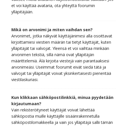
et voi käyttää avataria, ota yhteyttä foorumin
ylläpitäjään.
Mikä on arvonimi ja miten vaihdan sen?
Arvonimet, jotka näkyvät käyttäjänimesi alla osoittavat
kirjoittamiesi viestien määrän tai tietyt käyttäjät, kuten
ylläpitäjät tai valvojat. Yleensä et voi vaihtaa minkään
arvonimen tekstiä, sillä nämä ovat ylläpitäjän
määrittelemiä. Älä kirjoita viestejä vain parantaaksesi
arvonimeäsi. Useimmat foorumit eivät siedä tätä ja
valvojat tai ylläpitäjät voivat yksinkertaisesti pienentää
viestilaskuriasi.
Kun klikkaan sähköpostilinkkiä, minua pyydetään
kirjautumaan?
Vain rekisteröityneet käyttäjät voivat lähettää
sähköpostia muille käyttäjille sisäänrakennetulla
sähköpostilomakkeella ja vain jos ylläpitäjä sallii tämän