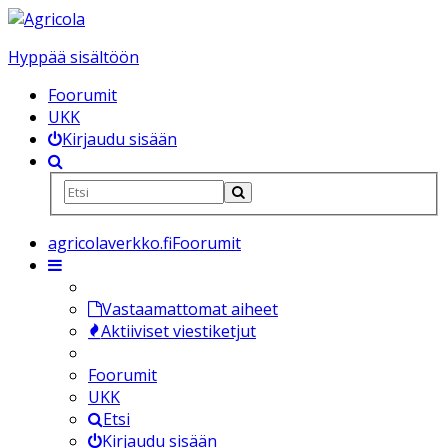
Hyppää sisältöön
Foorumit
UKK
Kirjaudu sisään
agricolaverkko.fi
Foorumit
Vastaamattomat aiheet
Aktiiviset viestiketjut
Foorumit
UKK
Etsi
Kirjaudu sisään