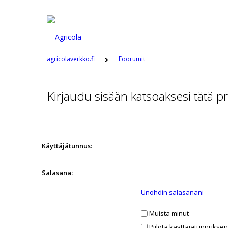
agricolaverkko.fi
Foorumit
Kirjaudu sisään katsoaksesi tätä pro
Käyttäjätunnus:
Salasana:
Unohdin salasanani
Muista minut
Piilota käyttäjätunnukseni