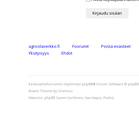
agricolaverkko.fi
Foorumit
Poista evästeet
Yksityisyys
Ehdot
Keskustelufoorumin ohjelmisto
phpBB
® Forum Software © phpBB
Anami Theme by
Gramziu
Käännös: phpBB Suomi (lurttinen, harritapio, Pettis)