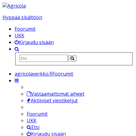
Hyppää sisältöön
Foorumit
UKK
Kirjaudu sisään
agricolaverkko.fi
Foorumit
Vastaamattomat aiheet
Aktiiviset viestiketjut
Foorumit
UKK
Etsi
Kirjaudu sisään