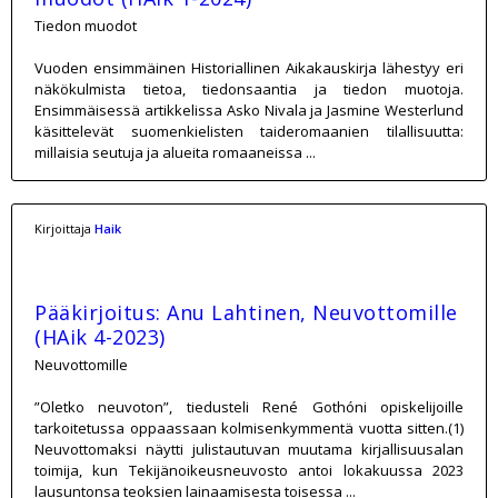
Tiedon muodot
Vuoden ensimmäinen Historiallinen Aikakauskirja lähestyy eri
näkökulmista tietoa, tiedonsaantia ja tiedon muotoja.
Ensimmäisessä artikkelissa Asko Nivala ja Jasmine Westerlund
käsittelevät suomenkielisten taideromaanien tilallisuutta:
millaisia seutuja ja alueita romaaneissa ...
Kirjoittaja
Haik
Pääkirjoitus: Anu Lahtinen, Neuvottomille
(HAik 4-2023)
Neuvottomille
”Oletko neuvoton”, tiedusteli René Gothóni opiskelijoille
tarkoitetussa oppaassaan kolmisenkymmentä vuotta sitten.(1)
Neuvottomaksi näytti julistautuvan muutama kirjallisuusalan
toimija, kun Tekijänoikeusneuvosto antoi lokakuussa 2023
lausuntonsa teoksien lainaamisesta toisessa ...