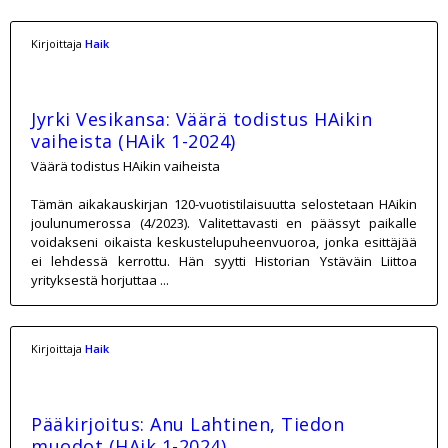
Kirjoittaja
Haik
Jyrki Vesikansa: Väärä todistus HAikin
vaiheista (HAik 1-2024)
Väärä todistus HAikin vaiheista
Tämän aikakauskirjan 120-vuotistilaisuutta selostetaan HAikin
joulunumerossa (4/2023). Valitettavasti en päässyt paikalle
voidakseni oikaista keskustelupuheenvuoroa, jonka esittäjää
ei lehdessä kerrottu. Hän syytti Historian Ystäväin Liittoa
yrityksestä horjuttaa ...
Kirjoittaja
Haik
Pääkirjoitus: Anu Lahtinen, Tiedon
muodot (HAik 1-2024)