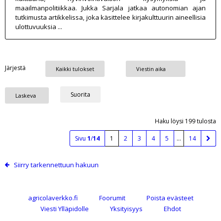
maailmanpolitiikkaa. Jukka Sarjala jatkaa autonomian ajan
tutkimusta artikkelissa, joka käsittelee kirjakulttuurin aineellisia
ulottuvuuksia ...
Järjestä
Haku löysi 199 tulosta
Sivu
1
/
14
1
2
3
4
5
…
14
Siirry tarkennettuun hakuun
agricolaverkko.fi
Foorumit
Poista evästeet
Viesti Ylläpidolle
Yksityisyys
Ehdot