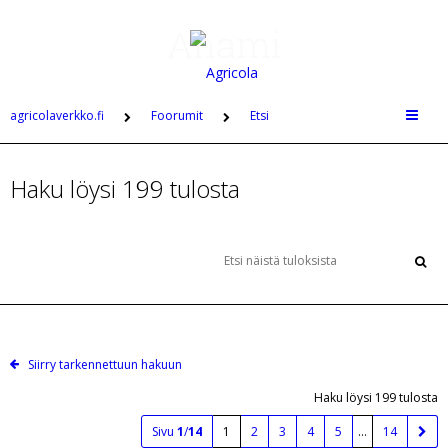
agricolaverkko.fi
Foorumit
Etsi
Haku löysi 199 tulosta
Siirry tarkennettuun hakuun
Haku löysi 199 tulosta
Sivu
1
/
14
1
2
3
4
5
…
14