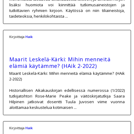
lisäksi huomiota voi kiinnittää tutkimusaineistojen ja
tutkittavien ryhmien kirjoon. Käytössä on niin tiliaineistoja,
taideteoksia, henkilökohtaista ...
Kirjoittaja
Haik
Maarit Leskelä-Kärki: Mihin menneitä
elämiä käytämme? (HAik 2-2022)
Maarit Leskelä-Kärki: Mihin menneitä elämiä käytämme? (HAik
2-2022)
Historiallisen Aikakauskirjan edellisessä numerossa (1/2022)
tutkijatohtori Rose-Marie Peake ja väitöskirjatutkija Saara
Hilpinen jatkoivat dosentti Tuula Juvosen viime vuonna
aloittamaa keskustelua kotimaisen ...
Kirjoittaja
Haik