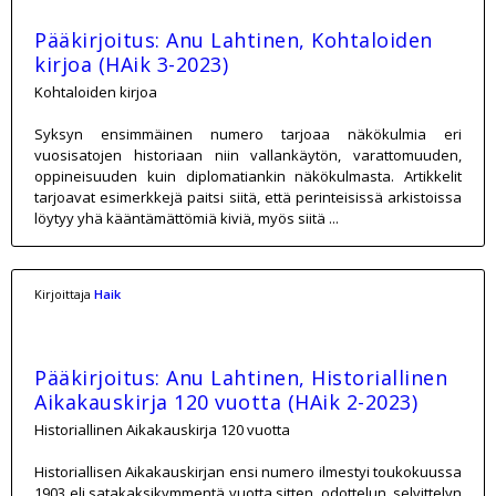
Pääkirjoitus: Anu Lahtinen, Kohtaloiden
kirjoa (HAik 3-2023)
Kohtaloiden kirjoa
Syksyn ensimmäinen numero tarjoaa näkökulmia eri
vuosisatojen historiaan niin vallankäytön, varattomuuden,
oppineisuuden kuin diplomatiankin näkökulmasta. Artikkelit
tarjoavat esimerkkejä paitsi siitä, että perinteisissä arkistoissa
löytyy yhä kääntämättömiä kiviä, myös siitä ...
Kirjoittaja
Haik
Pääkirjoitus: Anu Lahtinen, Historiallinen
Aikakauskirja 120 vuotta (HAik 2-2023)
Historiallinen Aikakauskirja 120 vuotta
Historiallisen Aikakauskirjan ensi numero ilmestyi toukokuussa
1903 eli satakaksikymmentä vuotta sitten, odottelun, selvittelyn