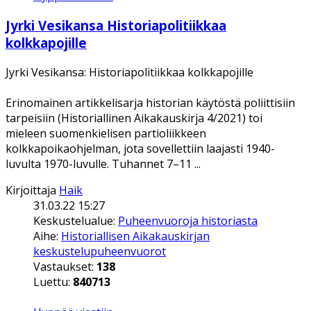
Jyrki Vesikansa Historiapolitiikkaa
kolkkapojille
Jyrki Vesikansa: Historiapolitiikkaa kolkkapojille
Erinomainen artikkelisarja historian käytöstä poliittisiin
tarpeisiin (Historiallinen Aikakauskirja 4/2021) toi
mieleen suomenkielisen partioliikkeen
kolkkapoikaohjelman, jota sovellettiin laajasti 1940-
luvulta 1970-luvulle. Tuhannet 7–11 ...
Kirjoittaja
Haik
31.03.22 15:27
Keskustelualue:
Puheenvuoroja historiasta
Aihe:
Historiallisen Aikakauskirjan
keskustelupuheenvuorot
Vastaukset:
138
Luettu:
840713