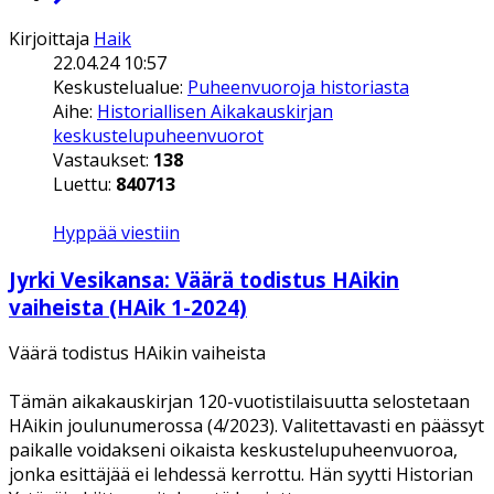
Kirjoittaja
Haik
22.04.24 10:57
Keskustelualue:
Puheenvuoroja historiasta
Aihe:
Historiallisen Aikakauskirjan
keskustelupuheenvuorot
Vastaukset:
138
Luettu:
840713
Hyppää viestiin
Jyrki Vesikansa: Väärä todistus HAikin
vaiheista (HAik 1-2024)
Väärä todistus HAikin vaiheista
Tämän aikakauskirjan 120-vuotistilaisuutta selostetaan
HAikin joulunumerossa (4/2023). Valitettavasti en päässyt
paikalle voidakseni oikaista keskustelupuheenvuoroa,
jonka esittäjää ei lehdessä kerrottu. Hän syytti Historian