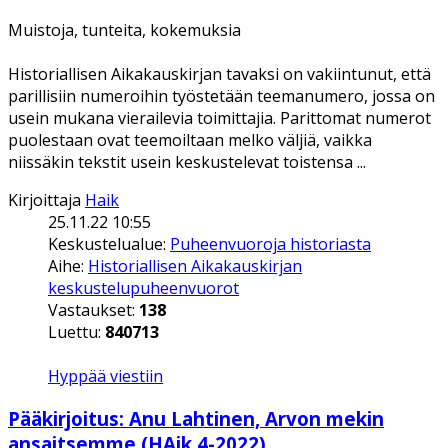
Muistoja, tunteita, kokemuksia
Historiallisen Aikakauskirjan tavaksi on vakiintunut, että
parillisiin numeroihin työstetään teemanumero, jossa on
usein mukana vierailevia toimittajia. Parittomat numerot
puolestaan ovat teemoiltaan melko väljiä, vaikka
niissäkin tekstit usein keskustelevat toistensa ...
Kirjoittaja
Haik
25.11.22 10:55
Keskustelualue:
Puheenvuoroja historiasta
Aihe:
Historiallisen Aikakauskirjan
keskustelupuheenvuorot
Vastaukset:
138
Luettu:
840713
Hyppää viestiin
Pääkirjoitus: Anu Lahtinen, Arvon mekin
ansaitsemme (HAik 4-2022)