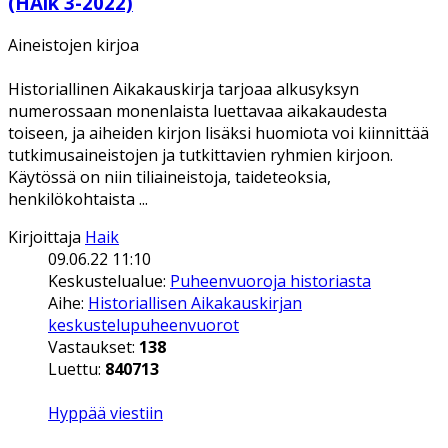
(HAik 3-2022)
Aineistojen kirjoa
Historiallinen Aikakauskirja tarjoaa alkusyksyn
numerossaan monenlaista luettavaa aikakaudesta
toiseen, ja aiheiden kirjon lisäksi huomiota voi kiinnittää
tutkimusaineistojen ja tutkittavien ryhmien kirjoon.
Käytössä on niin tiliaineistoja, taideteoksia,
henkilökohtaista ...
Kirjoittaja
Haik
09.06.22 11:10
Keskustelualue:
Puheenvuoroja historiasta
Aihe:
Historiallisen Aikakauskirjan
keskustelupuheenvuorot
Vastaukset:
138
Luettu:
840713
Hyppää viestiin