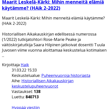
Maarit Leskelä-Kärki: Mihin menneitä elämiä
käytämme? (HAik 2-2022)
Maarit Leskelä-Kärki: Mihin menneitä elämiä käytämme?
(HAik 2-2022)
Historiallisen Aikakauskirjan edellisessä numerossa
(1/2022) tutkijatohtori Rose-Marie Peake ja
väitöskirjatutkija Saara Hilpinen jatkoivat dosentti Tuula
Juvosen viime vuonna aloittamaa keskustelua kotimaisen
...
Kirjoittaja
Haik
31.03.22 15:33
Keskustelualue:
Puheenvuoroja historiasta
Aihe:
Historiallisen Aikakauskirjan
keskustelupuheenvuorot
Vastaukset:
138
Luettu:
840713
Hyppää viestiin