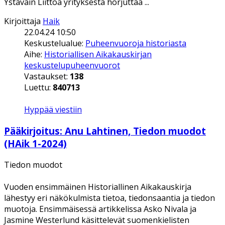
Ystäväin Liittoa yrityksestä horjuttaa ...
Kirjoittaja
Haik
22.04.24 10:50
Keskustelualue:
Puheenvuoroja historiasta
Aihe:
Historiallisen Aikakauskirjan
keskustelupuheenvuorot
Vastaukset:
138
Luettu:
840713
Hyppää viestiin
Pääkirjoitus: Anu Lahtinen, Tiedon muodot
(HAik 1-2024)
Tiedon muodot
Vuoden ensimmäinen Historiallinen Aikakauskirja
lähestyy eri näkökulmista tietoa, tiedonsaantia ja tiedon
muotoja. Ensimmäisessä artikkelissa Asko Nivala ja
Jasmine Westerlund käsittelevät suomenkielisten