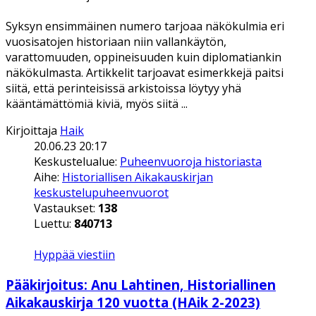
Syksyn ensimmäinen numero tarjoaa näkökulmia eri
vuosisatojen historiaan niin vallankäytön,
varattomuuden, oppineisuuden kuin diplomatiankin
näkökulmasta. Artikkelit tarjoavat esimerkkejä paitsi
siitä, että perinteisissä arkistoissa löytyy yhä
kääntämättömiä kiviä, myös siitä ...
Kirjoittaja
Haik
20.06.23 20:17
Keskustelualue:
Puheenvuoroja historiasta
Aihe:
Historiallisen Aikakauskirjan
keskustelupuheenvuorot
Vastaukset:
138
Luettu:
840713
Hyppää viestiin
Pääkirjoitus: Anu Lahtinen, Historiallinen
Aikakauskirja 120 vuotta (HAik 2-2023)