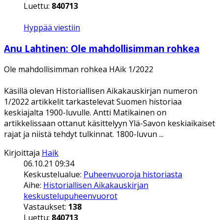
Luettu:
840713
Hyppää viestiin
Anu Lahtinen: Ole mahdollisimman rohkea
Ole mahdollisimman rohkea HAik 1/2022
Käsillä olevan Historiallisen Aikakauskirjan numeron
1/2022 artikkelit tarkastelevat Suomen historiaa
keskiajalta 1900-luvulle. Antti Matikainen on
artikkelissaan ottanut käsittelyyn Ylä-Savon keskiaikaiset
rajat ja niistä tehdyt tulkinnat. 1800-luvun ...
Kirjoittaja
Haik
06.10.21 09:34
Keskustelualue:
Puheenvuoroja historiasta
Aihe:
Historiallisen Aikakauskirjan
keskustelupuheenvuorot
Vastaukset:
138
Luettu:
840713