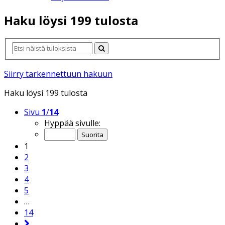
Haku löysi 199 tulosta
Siirry tarkennettuun hakuun
Haku löysi 199 tulosta
Sivu
1
/
14
Hyppää sivulle:
1
2
3
4
5
…
14