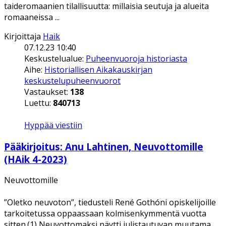
taideromaanien tilallisuutta: millaisia seutuja ja alueita
romaaneissa ...
Kirjoittaja
Haik
07.12.23 10:40
Keskustelualue:
Puheenvuoroja historiasta
Aihe:
Historiallisen Aikakauskirjan
keskustelupuheenvuorot
Vastaukset:
138
Luettu:
840713
Hyppää viestiin
Pääkirjoitus: Anu Lahtinen, Neuvottomille
(HAik 4-2023)
Neuvottomille
”Oletko neuvoton”, tiedusteli René Gothóni opiskelijoille
tarkoitetussa oppaassaan kolmisenkymmentä vuotta
sitten.(1) Neuvottomaksi näytti julistautuvan muutama