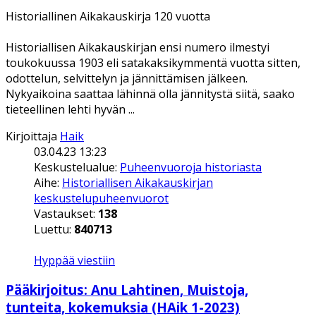
Historiallinen Aikakauskirja 120 vuotta
Historiallisen Aikakauskirjan ensi numero ilmestyi
toukokuussa 1903 eli satakaksikymmentä vuotta sitten,
odottelun, selvittelyn ja jännittämisen jälkeen.
Nykyaikoina saattaa lähinnä olla jännitystä siitä, saako
tieteellinen lehti hyvän ...
Kirjoittaja
Haik
03.04.23 13:23
Keskustelualue:
Puheenvuoroja historiasta
Aihe:
Historiallisen Aikakauskirjan
keskustelupuheenvuorot
Vastaukset:
138
Luettu:
840713
Hyppää viestiin
Pääkirjoitus: Anu Lahtinen, Muistoja,
tunteita, kokemuksia (HAik 1-2023)