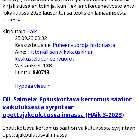
kirjallisuusalan toimija, kun Tekijänoikeusneuvosto antoi
lokakuussa 2023 lausuntonsa teoksien lainaamisesta
toisessa ...
Kirjoittaja
Haik
25.09.23 09:32
Keskustelualue:
Puheenvuoroja historiasta
Aihe:
Historiallisen Aikakauskirjan
keskustelupuheenvuorot
Vastaukset:
138
Luettu:
840713
Hyppää viestiin
Olli Salmela: Epäuskottava kertomus säätiön
vaikutuksesta syrjintään
opettajakoulutusvalinnassa (HAik 3-2023)
Epäuskottava kertomus säätiön vaikutuksesta syrjintään
opettajakoulutusvalinnassa