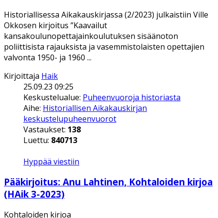
Historiallisessa Aikakauskirjassa (2/2023) julkaistiin Ville
Okkosen kirjoitus ”Kaavailut
kansakoulunopettajainkoulutuksen sisäänoton
poliittisista rajauksista ja vasemmistolaisten opettajien
valvonta 1950- ja 1960 ...
Kirjoittaja
Haik
25.09.23 09:25
Keskustelualue:
Puheenvuoroja historiasta
Aihe:
Historiallisen Aikakauskirjan
keskustelupuheenvuorot
Vastaukset:
138
Luettu:
840713
Hyppää viestiin
Pääkirjoitus: Anu Lahtinen, Kohtaloiden kirjoa
(HAik 3-2023)
Kohtaloiden kirjoa