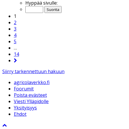
Hyppää sivulle:
1
2
3
4
5
…
14
Siirry tarkennettuun hakuun
agricolaverkko.fi
Foorumit
Poista evästeet
Viesti Ylläpidolle
Yksityisyys
Ehdot