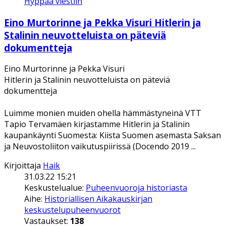
Hyppää viestiin
Eino Murtorinne ja Pekka Visuri Hitlerin ja
Stalinin neuvotteluista on päteviä
dokumentteja
Eino Murtorinne ja Pekka Visuri
Hitlerin ja Stalinin neuvotteluista on päteviä
dokumentteja
Luimme monien muiden ohella hämmästyneinä VTT
Tapio Tervamäen kirjastamme Hitlerin ja Stalinin
kaupankäynti Suomesta: Kiista Suomen asemasta Saksan
ja Neuvostoliiton vaikutuspiirissä (Docendo 2019 ...
Kirjoittaja
Haik
31.03.22 15:21
Keskustelualue:
Puheenvuoroja historiasta
Aihe:
Historiallisen Aikakauskirjan
keskustelupuheenvuorot
Vastaukset:
138