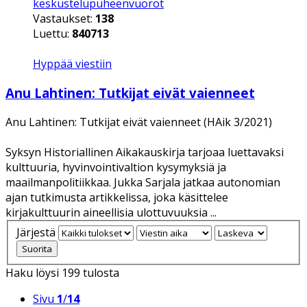
keskustelupuheenvuorot
Vastaukset:
138
Luettu:
840713
Hyppää viestiin
Anu Lahtinen: Tutkijat eivät vaienneet
Anu Lahtinen: Tutkijat eivät vaienneet (HAik 3/2021)
Syksyn Historiallinen Aikakauskirja tarjoaa luettavaksi
kulttuuria, hyvinvointivaltion kysymyksiä ja
maailmanpolitiikkaa. Jukka Sarjala jatkaa autonomian
ajan tutkimusta artikkelissa, joka käsittelee
kirjakulttuurin aineellisia ulottuvuuksia ...
Järjestä
Haku löysi 199 tulosta
Sivu
1
/
14