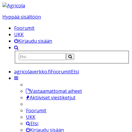
Hyppää sisältöön
Foorumit
UKK
Kirjaudu sisään
agricolaverkko.fi
Foorumit
Etsi
Vastaamattomat aiheet
Aktiiviset viestiketjut
Foorumit
UKK
Etsi
Kirjaudu sisään