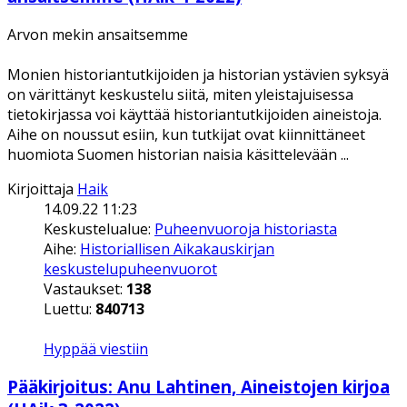
Arvon mekin ansaitsemme
Monien historiantutkijoiden ja historian ystävien syksyä
on värittänyt keskustelu siitä, miten yleistajuisessa
tietokirjassa voi käyttää historiantutkijoiden aineistoja.
Aihe on noussut esiin, kun tutkijat ovat kiinnittäneet
huomiota Suomen historian naisia käsittelevään ...
Kirjoittaja
Haik
14.09.22 11:23
Keskustelualue:
Puheenvuoroja historiasta
Aihe:
Historiallisen Aikakauskirjan
keskustelupuheenvuorot
Vastaukset:
138
Luettu:
840713
Hyppää viestiin
Pääkirjoitus: Anu Lahtinen, Aineistojen kirjoa