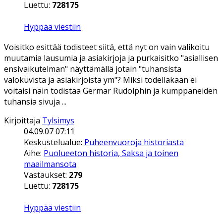
Luettu:
728175
Hyppää viestiin
Voisitko esittää todisteet siitä, että nyt on vain valikoitu
muutamia lausumia ja asiakirjoja ja purkaisitko "asiallisen
ensivaikutelman" näyttämällä jotain "tuhansista
valokuvista ja asiakirjoista ym"? Miksi todellakaan ei
voitaisi näin todistaa Germar Rudolphin ja kumppaneiden
tuhansia sivuja ...
Kirjoittaja
Tylsimys
04.09.07 07:11
Keskustelualue:
Puheenvuoroja historiasta
Aihe:
Puolueeton historia, Saksa ja toinen
maailmansota
Vastaukset:
279
Luettu:
728175
Hyppää viestiin