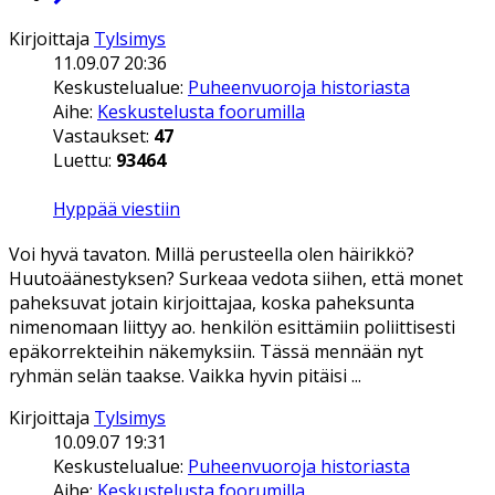
Kirjoittaja
Tylsimys
11.09.07 20:36
Keskustelualue:
Puheenvuoroja historiasta
Aihe:
Keskustelusta foorumilla
Vastaukset:
47
Luettu:
93464
Hyppää viestiin
Voi hyvä tavaton. Millä perusteella olen häirikkö?
Huutoäänestyksen? Surkeaa vedota siihen, että monet
paheksuvat jotain kirjoittajaa, koska paheksunta
nimenomaan liittyy ao. henkilön esittämiin poliittisesti
epäkorrekteihin näkemyksiin. Tässä mennään nyt
ryhmän selän taakse. Vaikka hyvin pitäisi ...
Kirjoittaja
Tylsimys
10.09.07 19:31
Keskustelualue:
Puheenvuoroja historiasta
Aihe:
Keskustelusta foorumilla