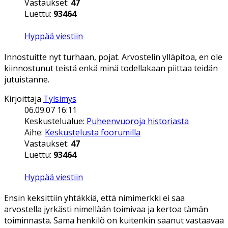
Vastaukset:
47
Luettu:
93464
Hyppää viestiin
Innostuitte nyt turhaan, pojat. Arvostelin ylläpitoa, en ole
kiinnostunut teistä enkä minä todellakaan piittaa teidän
jutuistanne.
Kirjoittaja
Tylsimys
06.09.07 16:11
Keskustelualue:
Puheenvuoroja historiasta
Aihe:
Keskustelusta foorumilla
Vastaukset:
47
Luettu:
93464
Hyppää viestiin
Ensin keksittiin yhtäkkiä, että nimimerkki ei saa
arvostella jyrkästi nimellään toimivaa ja kertoa tämän
toiminnasta. Sama henkilö on kuitenkin saanut vastaavaa