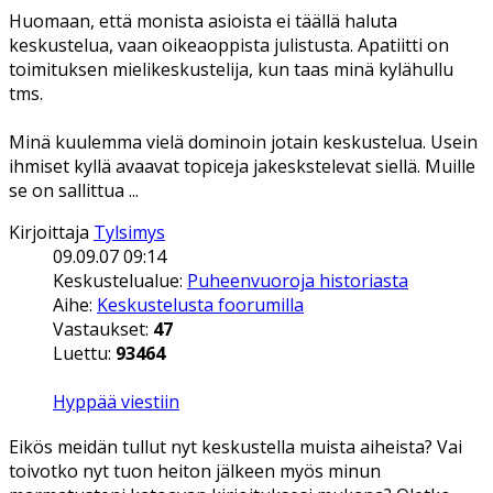
Huomaan, että monista asioista ei täällä haluta
keskustelua, vaan oikeaoppista julistusta. Apatiitti on
toimituksen mielikeskustelija, kun taas minä kylähullu
tms.
Minä kuulemma vielä dominoin jotain keskustelua. Usein
ihmiset kyllä avaavat topiceja jakeskstelevat siellä. Muille
se on sallittua ...
Kirjoittaja
Tylsimys
09.09.07 09:14
Keskustelualue:
Puheenvuoroja historiasta
Aihe:
Keskustelusta foorumilla
Vastaukset:
47
Luettu:
93464
Hyppää viestiin
Eikös meidän tullut nyt keskustella muista aiheista? Vai
toivotko nyt tuon heiton jälkeen myös minun