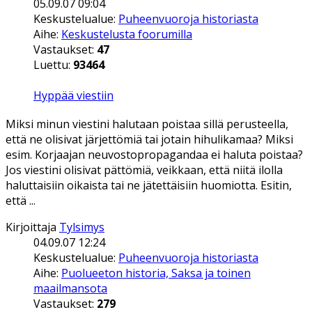
05.09.07 09:04
Keskustelualue:
Puheenvuoroja historiasta
Aihe:
Keskustelusta foorumilla
Vastaukset:
47
Luettu:
93464
Hyppää viestiin
Miksi minun viestini halutaan poistaa sillä perusteella,
että ne olisivat järjettömiä tai jotain hihulikamaa? Miksi
esim. Korjaajan neuvostopropagandaa ei haluta poistaa?
Jos viestini olisivat pättömiä, veikkaan, että niitä ilolla
haluttaisiin oikaista tai ne jätettäisiin huomiotta. Esitin,
että ...
Kirjoittaja
Tylsimys
04.09.07 12:24
Keskustelualue:
Puheenvuoroja historiasta
Aihe:
Puolueeton historia, Saksa ja toinen
maailmansota
Vastaukset:
279