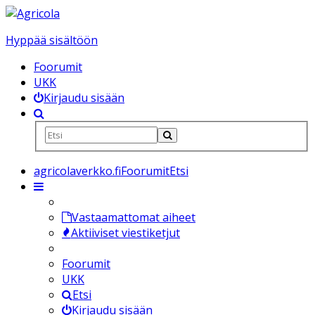
Hyppää sisältöön
Foorumit
UKK
Kirjaudu sisään
agricolaverkko.fi
Foorumit
Etsi
Vastaamattomat aiheet
Aktiiviset viestiketjut
Foorumit
UKK
Etsi
Kirjaudu sisään