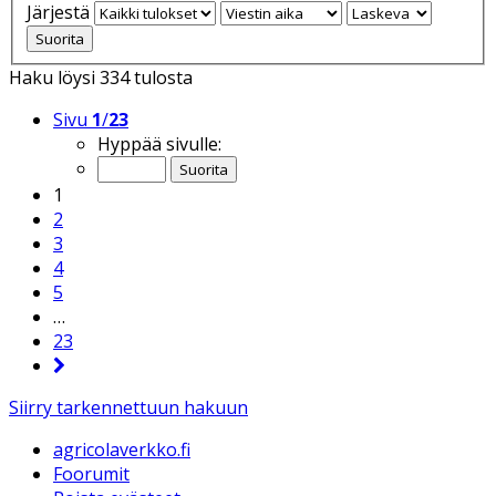
Järjestä
Haku löysi 334 tulosta
Sivu
1
/
23
Hyppää sivulle:
1
2
3
4
5
…
23
Siirry tarkennettuun hakuun
agricolaverkko.fi
Foorumit