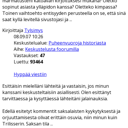
marmatusteni katoavan kirjoituksesi mukana? Oletko
sopinut asiasta ylläpidon kanssa? Oletteko kimpassa?
Toinen vaihtoehto entisyyden perusteella on se, että sinä
saat kyllä levitellä sivustojasi ja ...
Kirjoittaja
Tylsimys
08.09.07 10:26
Keskustelualue:
Puheenvuoroja historiasta
Aihe:
Keskustelusta foorumilla
Vastaukset:
47
Luettu:
93464
Hyppää viestiin
Esittäisin mielelläni lähteitä ja vastaisin, jos minun
kanssani keskusteltaisiin asiallisesti. Olen esittänyt
tarvittaessa ja kysyttäessä lähteitäni jalainauksia.
Edellä esitetyt kommentit saksalaisten kyykytyksestä ja
orjuuttamisesta olivat erittäin osuvia, niin minun kuin
Trilisserin. Saksan tila ...