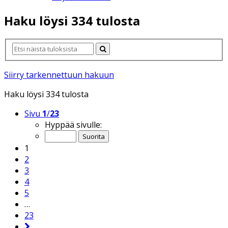
Haku löysi 334 tulosta
Siirry tarkennettuun hakuun
Haku löysi 334 tulosta
Sivu
1
/
23
Hyppää sivulle:
1
2
3
4
5
…
23