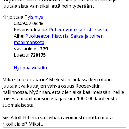
juutalaisista vain siksi, että noin typerään ...
Kirjoittaja
Tylsimys
03.09.07 08:48
Keskustelualue:
Puheenvuoroja historiasta
Aihe:
Puolueeton historia, Saksa ja toinen
maailmansota
Vastaukset:
279
Luettu:
728175
Hyppää viestiin
Mikä siinä on väärin? Mielestäni linkissä kerrotaan
juutalaisvaikuttajien vahva osuus Rooseveltin
hallinnossa. Myönnän, että olen aika käärmeissäni heille
toisesta maailmansodasta ja esim. 100 000 kuolleesta
suomalaisesta.
Siis Adolf Hitleriä saa vihata avoimesti, mutta muita
rikollisia ei? Miksi ...