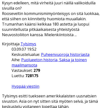
Kysyn edelleen, mitä virheitä juuri näillä valikoiduilla
sivuilla on?
Rooseveltin kommunismimyönteisyys on sitä luokkaa,
että siihen on kiinnitetty huomiota muuallakin.
Trumanhan käänsi kelkkaa 180 astetta ja luopui
suunnitellusta pitkäaikaisesta yhteistyöstä
Neuvostoliiton kanssa. Mielenkiintoista ...
Kirjoittaja
Tylsimys
03.09.07 19:52
Keskustelualue:
Puheenvuoroja historiasta
Aihe:
Puolueeton historia, Saksa ja toinen
maailmansota
Vastaukset:
279
Luettu:
728175
Hyppää viestiin
Tylsimys esitti tuekseen amerikkalaisten uusnatsien
sivuston. Asia on nyt sitten sitä myöten selvä, ja tämä
keskustelu voitaneen lopettaa tähän.