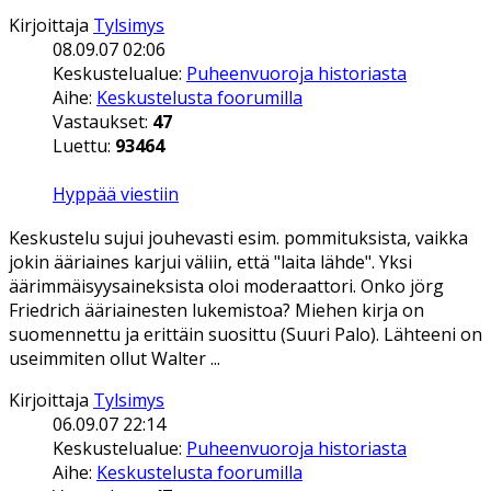
Kirjoittaja
Tylsimys
08.09.07 02:06
Keskustelualue:
Puheenvuoroja historiasta
Aihe:
Keskustelusta foorumilla
Vastaukset:
47
Luettu:
93464
Hyppää viestiin
Keskustelu sujui jouhevasti esim. pommituksista, vaikka
jokin ääriaines karjui väliin, että "laita lähde". Yksi
äärimmäisyysaineksista oloi moderaattori. Onko jörg
Friedrich ääriainesten lukemistoa? Miehen kirja on
suomennettu ja erittäin suosittu (Suuri Palo). Lähteeni on
useimmiten ollut Walter ...
Kirjoittaja
Tylsimys
06.09.07 22:14
Keskustelualue:
Puheenvuoroja historiasta
Aihe:
Keskustelusta foorumilla