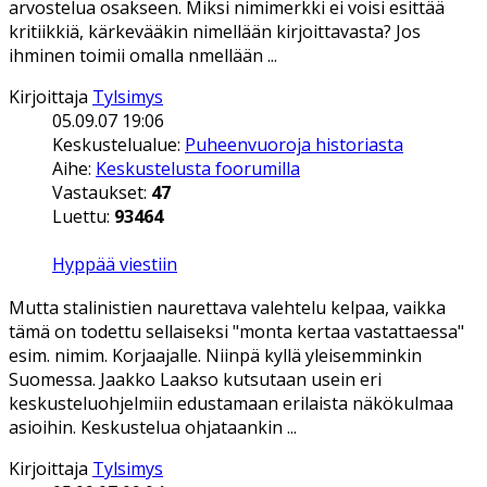
arvostelua osakseen. Miksi nimimerkki ei voisi esittää
kritiikkiä, kärkevääkin nimellään kirjoittavasta? Jos
ihminen toimii omalla nmellään ...
Kirjoittaja
Tylsimys
05.09.07 19:06
Keskustelualue:
Puheenvuoroja historiasta
Aihe:
Keskustelusta foorumilla
Vastaukset:
47
Luettu:
93464
Hyppää viestiin
Mutta stalinistien naurettava valehtelu kelpaa, vaikka
tämä on todettu sellaiseksi "monta kertaa vastattaessa"
esim. nimim. Korjaajalle. Niinpä kyllä yleisemminkin
Suomessa. Jaakko Laakso kutsutaan usein eri
keskusteluohjelmiin edustamaan erilaista näkökulmaa
asioihin. Keskustelua ohjataankin ...
Kirjoittaja
Tylsimys