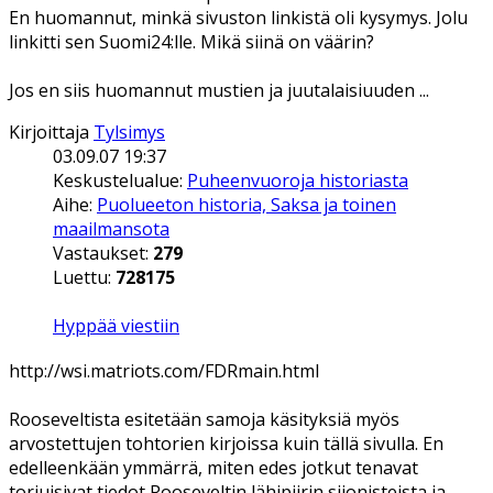
En huomannut, minkä sivuston linkistä oli kysymys. Jolu
linkitti sen Suomi24:lle. Mikä siinä on väärin?
Jos en siis huomannut mustien ja juutalaisiuuden ...
Kirjoittaja
Tylsimys
03.09.07 19:37
Keskustelualue:
Puheenvuoroja historiasta
Aihe:
Puolueeton historia, Saksa ja toinen
maailmansota
Vastaukset:
279
Luettu:
728175
Hyppää viestiin
http://wsi.matriots.com/FDRmain.html
Rooseveltista esitetään samoja käsityksiä myös
arvostettujen tohtorien kirjoissa kuin tällä sivulla. En
edelleenkään ymmärrä, miten edes jotkut tenavat
torjuisivat tiedot Rooseveltin lähipiirin siionisteista ja