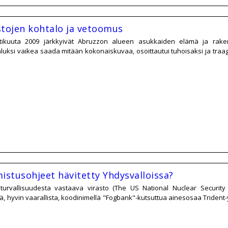
stojen kohtalo ja vetoomus
tikuuta 2009 järkkyivät Abruzzon alueen asukkaiden elämä ja rak
aluksi vaikea saada mitään kokonaiskuvaa, osoittautui tuhoisaksi ja traagi
istusohjeet hävitetty Yhdysvalloissa?
turvallisuudesta vastaava virasto (The US National Nuclear Security 
ä, hyvin vaarallista, koodinimellä "Fogbank"-kutsuttua ainesosaa Trident-