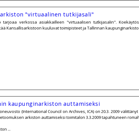
arkiston "virtuaalinen tutkijasali"
to tarjoaa verkossa asiakkailleen "virtuaalisen tutkijasalin". Koekäy
tää Kansallisarkistoon kuuluvat toimipisteet ja Tallinnan kaupunginarkist
in kaupunginarkiston auttamiseksi
neuvosto (International Council on Archives, ICA) on 20.3. 2009 välittänyt 
vetoomuksen arkiston auttamiseksi toimitalon 3.3.2009 tapahtuneen roma
on ...