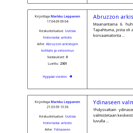
Abruzzon arki
Kirjoittaja
Markku Leppanen
17.04.09 09:04
Maanantaina 6. huh
Tapahtuma, josta oli 
Keskustelualue:
Uutisia
korvaamatonta ...
historiasta: arkisto
Aihe:
Abruzzon arkistojen
kohtalo ja vetoomus
Vastaukset:
0
Luettu:
2301
Hyppää viestiin
Ydinaseen valm
Kirjoittaja
Markku Leppanen
21.03.09 13:36
Yhdysvaltain ydinase
valmistetaan keskeist
Keskustelualue:
Uutisia
luvulla ...
historiasta: arkisto
Aihe:
Ydinaseen