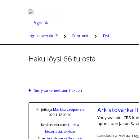
agricolaverkko.fi
Foorumit
Etsi
Haku löysi 66 tulosta
Siirry tarkennettuun hakuun
Arkistovarkail
Kirjoittaja
Markku Leppanen
02.11.12 09:10
Yhdysvaltain CBS-kana
apuristaan Jason Save
Keskustelualue:
Uutisia
historiasta: arkisto
Landaun arvellaan syyl
Aihe:
Arkistovarkaille pitkät