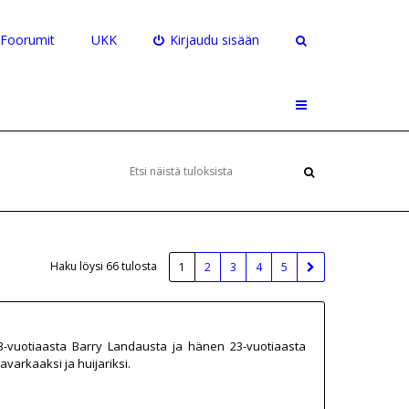
Foorumit
UKK
Kirjaudu sisään
Haku löysi 66 tulosta
1
2
3
4
5
 63-vuotiaasta Barry Landausta ja hänen 23-vuotiaasta
varkaaksi ja huijariksi.