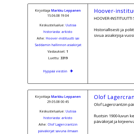
Hoover-institu
Kirjoittaja
Markku Leppanen
15.06.08 19:04
HOOVER-INSTITUUTTI 
Keskustelualue:
Uutisia
Historiallisesti ja po
historiasta: arkisto
sivua asiakirjoja vuos
Aihe:
Hoover-instituutti sai
Saddamin hallinnon asiakirjat
Vastaukset:
1
Luettu:
3319
Hyppää viestiin
Olof Lagercran
Kirjoittaja
Markku Leppanen
29.05.08 00:45
Olof Lagercrantzin pä
Keskustelualue:
Uutisia
Ruotsin 1900-luvun ke
historiasta: arkisto
päiväkirjat ja kirjeen
Aihe:
Olof Lagercrantzin
päiväkirjat savuna ilmaan