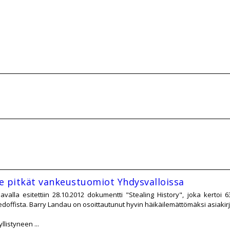
le pitkät vankeustuomiot Yhdysvalloissa
valla esitettiin 28.10.2012 dokumentti "Stealing History", joka kertoi
doffista. Barry Landau on osoittautunut hyvin häikäilemättömäksi asiakirja
listyneen ...