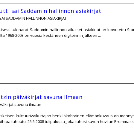
utti sai Saddamin hallinnon asiakirjat
SAI SADDAMIN HALLINNON ASIAKIRJAT
liittisesti tulenarat Saddamin hallinnon aikaiset asiakirjat on luovutettu St
ilta 1968-2003 on vuosia kestäneen digitoinnin jälkeen ...
tzin päiväkirjat savuna ilmaan
iväkirjat savuna ilmaan
skeisen kulttuurivaikuttajan henkilökohtainen elämänkuvaus on mennyttä. Ki
vaihtoa tuhoutui 25.5.2008 tulipalossa, joka tuhosi suvun huvilan Brommassa