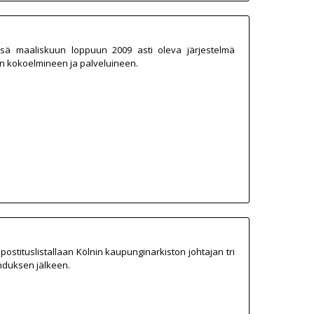
tössä maaliskuun loppuun 2009 asti oleva järjestelmä
on kokoelmineen ja palveluineen.
postituslistallaan Kölnin kaupunginarkiston johtajan tri
hduksen jälkeen.