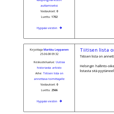
auttamiseksi
Vastaukset:
0
Luettu:
1702
Hyppää viestiin
Tiitisen lista 
Kirjoittaja
Markku Leppanen
25.06.08 09:32
Tiitisen lista on annet
Keskustelualue:
Uutisia
Helsingin hallinto-oi
historiasta: arkisto
listasta sitä pyytänee
Aihe:
Tiitisen lista on
annettava toimittajalle
Vastaukset:
0
Luettu:
2566
Hyppää viestiin