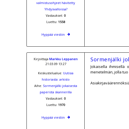
valmistusohjeet hävitetty
Yhdysvalloissa?
Vastaukset:
0
Luettu:
1558
Hyppää viestiin
Sormenjälki jo
Kirjoittaja
Markku Leppanen
21.03.09 13:27
Jokaisella ihmisellä 
menetelmän, jolla tuo "
Keskustelualue:
Uutisia
historiasta: arkisto
Asiakirjaväärennöksiä 
Aihe:
Sormenjälki jokaisesta
paperista skannerilla
Vastaukset:
0
Luettu:
1970
Hyppää viestiin