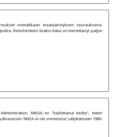
ennukset voimakkaan maanjäristyksen seurauksena.
seksi. Ihmishenkien lisäksi Italia on menettänyt paljon
Administration, NNSA) on "kadottanut tiedot", miten
ydinaseisiin. NNSA ei ole onnistunut säilyttämään 1980-