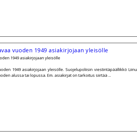
avaa vuoden 1949 asiakirjojaan yleisölle
oden 1949 asiakirjojaan yleisölle
uoden 1949 asiakirjojaan yleisölle. Suojelupoliisin viestintäpäällikkö Lii
oden alussa tai lopussa. Em. asiakirjat on tarkoitus siirtää ...