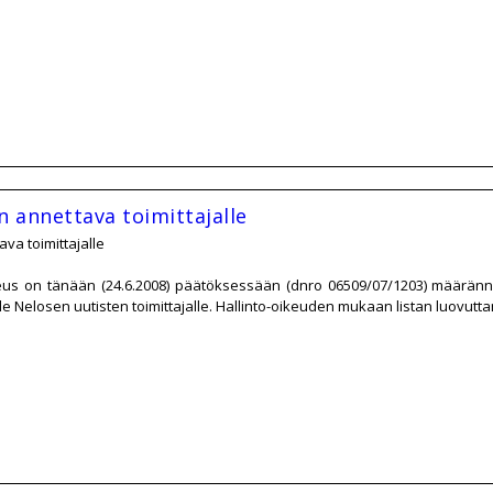
on annettava toimittajalle
tava toimittajalle
keus on tänään (24.6.2008) päätöksessään (dnro 06509/07/1203) määrännyt
lle Nelosen uutisten toimittajalle. Hallinto-oikeuden mukaan listan luovuttam