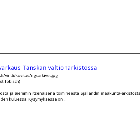
avarkaus Tanskan valtionarkistossa
fi/vintti/kuvitus/rigsarkivet.jpg
st Tobisch)
osta ja aiemmin itsenäisenä toimineesta Själlandin maakunta-arkistosta 
uoden kuluessa. Kysymyksessä on ...