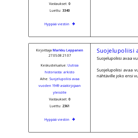
Vastaukset:
0
Luettu:
3340
Hyppää viestiin
Suojelupoliisi 
Kirjoittaja
Markku Leppanen
27.05.08 21:07
Suojelupoliisi avaa vu
Keskustelualue:
Uutisia
Suojelupoliisi avaa v
historiasta: arkisto
nähtäville joko ensi vu
Aihe:
Suojelupoliisi avaa
vuoden 1949 asiakirjojaan
yleisölle
Vastaukset:
0
Luettu:
2361
Hyppää viestiin