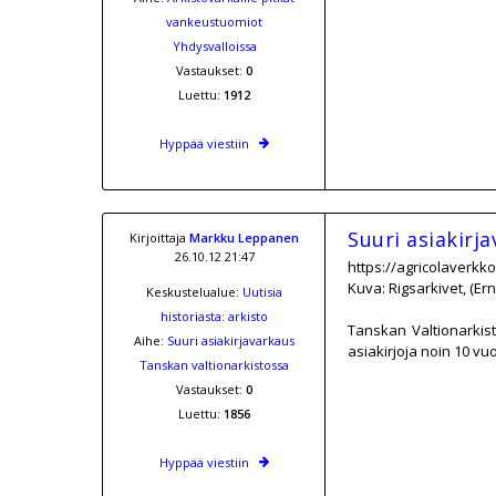
vankeustuomiot
Yhdysvalloissa
Vastaukset:
0
Luettu:
1912
Hyppää viestiin
Suuri asiakirj
Kirjoittaja
Markku Leppanen
26.10.12 21:47
https://agricolaverkko.
Kuva: Rigsarkivet, (Ern
Keskustelualue:
Uutisia
historiasta: arkisto
Tanskan Valtionarkist
Aihe:
Suuri asiakirjavarkaus
asiakirjoja noin 10 v
Tanskan valtionarkistossa
Vastaukset:
0
Luettu:
1856
Hyppää viestiin