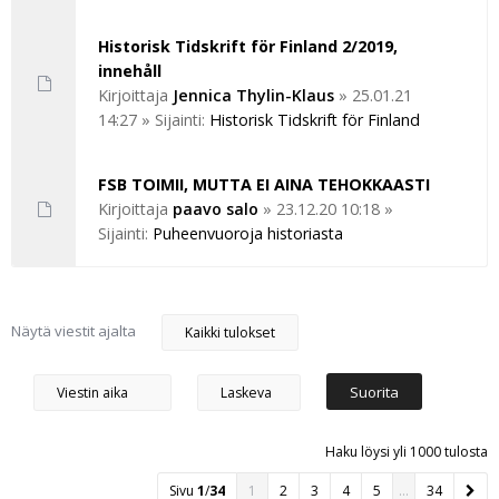
Historisk Tidskrift för Finland 2/2019,
innehåll
Kirjoittaja
Jennica Thylin-Klaus
»
25.01.21
14:27
» Sijainti:
Historisk Tidskrift för Finland
FSB TOIMII, MUTTA EI AINA TEHOKKAASTI
Kirjoittaja
paavo salo
»
23.12.20 10:18
»
Sijainti:
Puheenvuoroja historiasta
Näytä viestit ajalta
Haku löysi yli 1000 tulosta
Sivu
1
/
34
1
2
3
4
5
…
34