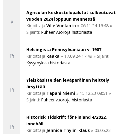
Agricolan keskustelupalstat sulkeutuvat
vuoden 2024 loppuun mennessä
Kirjoittaja
Ville Vuolanto
»
06.11.24 16:48
»
Sijainti:
Puheenvuoroja historiasta
Helsingistä Pennsylvaniaan v. 1907
Kirjoittaja
Raaka
»
17.09.24 17:49
» Sijainti:
Kysymyksiä historiasta
Yleiskäsitteiden leväperäinen heittely
ärsyttää
Kirjoittaja
Tapani Niemi
»
15.12.23 08:51
»
Sijainti:
Puheenvuoroja historiasta
Historisk Tidskrift för Finland 4/2022,
innehåll
Kirjoittaja
Jennica Thylin-Klaus
»
03.05.23