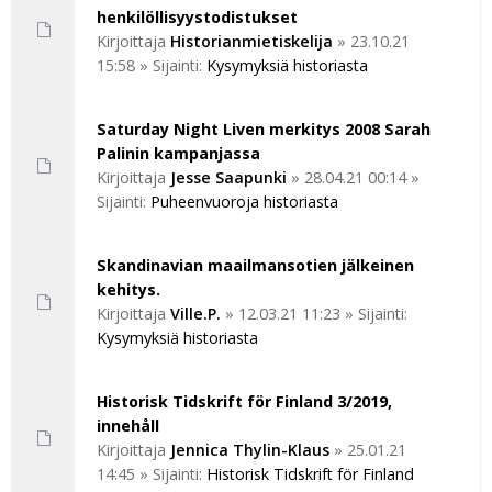
henkilöllisyystodistukset
Kirjoittaja
Historianmietiskelija
»
23.10.21
15:58
» Sijainti:
Kysymyksiä historiasta
Saturday Night Liven merkitys 2008 Sarah
Palinin kampanjassa
Kirjoittaja
Jesse Saapunki
»
28.04.21 00:14
»
Sijainti:
Puheenvuoroja historiasta
Skandinavian maailmansotien jälkeinen
kehitys.
Kirjoittaja
Ville.P.
»
12.03.21 11:23
» Sijainti:
Kysymyksiä historiasta
Historisk Tidskrift för Finland 3/2019,
innehåll
Kirjoittaja
Jennica Thylin-Klaus
»
25.01.21
14:45
» Sijainti:
Historisk Tidskrift för Finland