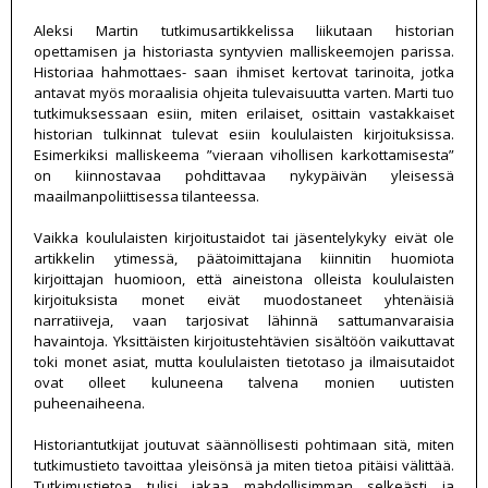
Aleksi Martin tutkimusartikkelissa liikutaan historian
opettamisen ja historiasta syntyvien malliskeemojen parissa.
Historiaa hahmottaes- saan ihmiset kertovat tarinoita, jotka
antavat myös moraalisia ohjeita tulevaisuutta varten. Marti tuo
tutkimuksessaan esiin, miten erilaiset, osittain vastakkaiset
historian tulkinnat tulevat esiin koululaisten kirjoituksissa.
Esimerkiksi malliskeema ”vieraan vihollisen karkottamisesta”
on kiinnostavaa pohdittavaa nykypäivän yleisessä
maailmanpoliittisessa tilanteessa.
Vaikka koululaisten kirjoitustaidot tai jäsentelykyky eivät ole
artikkelin ytimessä, päätoimittajana kiinnitin huomiota
kirjoittajan huomioon, että aineistona olleista koululaisten
kirjoituksista monet eivät muodostaneet yhtenäisiä
narratiiveja, vaan tarjosivat lähinnä sattumanvaraisia
havaintoja. Yksittäisten kirjoitustehtävien sisältöön vaikuttavat
toki monet asiat, mutta koululaisten tietotaso ja ilmaisutaidot
ovat olleet kuluneena talvena monien uutisten
puheenaiheena.
Historiantutkijat joutuvat säännöllisesti pohtimaan sitä, miten
tutkimustieto tavoittaa yleisönsä ja miten tietoa pitäisi välittää.
Tutkimustietoa tulisi jakaa mahdollisimman selkeästi ja