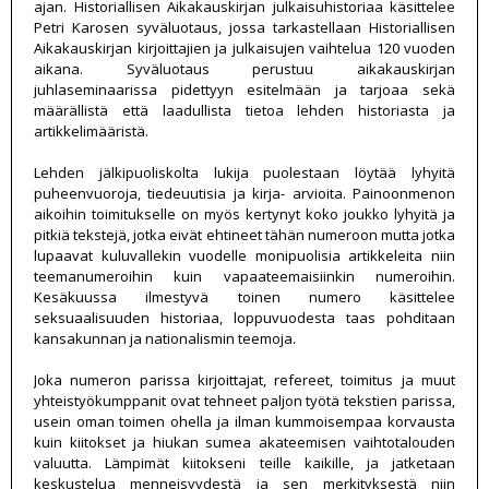
ajan. Historiallisen Aikakauskirjan julkaisuhistoriaa käsittelee
Petri Karosen syväluotaus, jossa tarkastellaan Historiallisen
Aikakauskirjan kirjoittajien ja julkaisujen vaihtelua 120 vuoden
aikana. Syväluotaus perustuu aikakauskirjan
juhlaseminaarissa pidettyyn esitelmään ja tarjoaa sekä
määrällistä että laadullista tietoa lehden historiasta ja
artikkelimääristä.
Lehden jälkipuoliskolta lukija puolestaan löytää lyhyitä
puheenvuoroja, tiedeuutisia ja kirja- arvioita. Painoonmenon
aikoihin toimitukselle on myös kertynyt koko joukko lyhyitä ja
pitkiä tekstejä, jotka eivät ehtineet tähän numeroon mutta jotka
lupaavat kuluvallekin vuodelle monipuolisia artikkeleita niin
teemanumeroihin kuin vapaateemaisiinkin numeroihin.
Kesäkuussa ilmestyvä toinen numero käsittelee
seksuaalisuuden historiaa, loppuvuodesta taas pohditaan
kansakunnan ja nationalismin teemoja.
Joka numeron parissa kirjoittajat, refereet, toimitus ja muut
yhteistyökumppanit ovat tehneet paljon työtä tekstien parissa,
usein oman toimen ohella ja ilman kummoisempaa korvausta
kuin kiitokset ja hiukan sumea akateemisen vaihtotalouden
valuutta. Lämpimät kiitokseni teille kaikille, ja jatketaan
keskustelua menneisyydestä ja sen merkityksestä niin