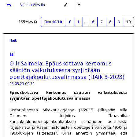
Vastaa Viestiin
139 viestiä
Sivu
10
/
10
1
…
6
7
8
9
10
Haik
Olli Salmela: Epäuskottava kertomus
säätiön vaikutuksesta syrjintään
opettajakoulutusvalinnassa (HAik 3-2023)
25.09.23 09:32
Epäuskottava kertomus säätiön vaikutuksesta
syrjintään opettajakoulutusvalinnassa
Historiallisessa Aikakauskirjassa (2/2023) julkaistiin Ville
Okkosen kirjoitus ”Kaavailut
kansakoulunopettajainkoulutuksen sisäänoton poliittisista
rajauksista ja vasemmistolaisten opettajien valvonta 1950- ja
1960-lukujen taitteessa”. Siinä annettiin ymmärtää, että