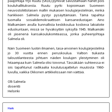
pääjohtaja Yrjö Ruutu (SKDL) pyrkivät savustamaan hänet pois
kouluhallituksesta. Ruutu pyrki kopioimaan Suomeen
neuvostoliittolaisen mallin mukaisen koulujärjestelmän, minkä
hankkeen Salmela pystyi pysäyttämään. Tämä tapahtui
tuomalla sosialidemokraattisen kansanedustajan Aino
Malkamäen avulla kunnallista keskikoulua koskeva lakialoite
eduskuntaan, missä se hyväksyttiin syksyllä 1945. Malkamäki
oli jäsenenä kansakoulukomiteassa, jonka puheenjohtaja
Salmela oli.
Näin Suomeen luotiin ilmainen, tasa-arvoinen koulujärjestelmä
jo 30 vuotta ennen peruskoulua. Valtion tiukasta
taloustilanteesta johtuen näiden koulujen yleistyminen oli
hitaampaa kuin Salmela olisi toivonut. Tässäkään suhteessa ei
siis tapahtunut radikaalia koulutusajattelun muutosta 1960-
luvulla, vaikka Okkonen artikkelissaan niin väittää.
Olli Salmela
dosentti
Helsinki
Haik