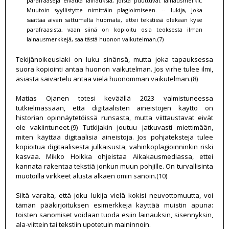
parafraaseja eivätkä lainauksia, joista puuttuvat lainausmerkit.
Muutoin syyllistytte nimittäin plagioimiseen. -- lukija, joka
saattaa aivan sattumalta huomata, ettei tekstissä olekaan kyse
parafraasista, vaan siinä on kopioitu osia teoksesta ilman
lainausmerkkejä, saa tästä huonon vaikutelman.(7)
Tekijänoikeuslaki on luku sinänsä, mutta joka tapauksessa
suora kopiointi antaa huonon vaikutelman. Jos virhe tulee ilmi,
asiasta saivartelu antaa vielä huonomman vaikutelman.(8)
Matias Ojanen totesi keväällä 2023 valmistuneessa
tutkielmassaan, että digitaalisten aineistojen käyttö on
historian opinnäytetöissä runsasta, mutta viittaustavat eivät
ole vakiintuneet.(9) Tutkijakin joutuu jatkuvasti miettimään,
miten käyttää digitaalisia aineistoja. Jos pohjatekstejä tulee
kopioitua digitaalisesta julkaisusta, vahinkoplagioinninkin riski
kasvaa. Mikko Hoikka ohjeistaa Aikakausmediassa, ettei
kannata rakentaa tekstiä jonkun muun pohjille. On turvallisinta
muotoilla virkkeet alusta alkaen omin sanoin.(10)
Siltä varalta, että joku lukija vielä kokisi neuvottomuutta, voi
tämän pääkirjoituksen esimerkkejä käyttää muistin apuna:
toisten sanomiset voidaan tuoda esiin lainauksin, sisennyksin,
ala-viittein tai tekstiin upotetuin maininnoin.