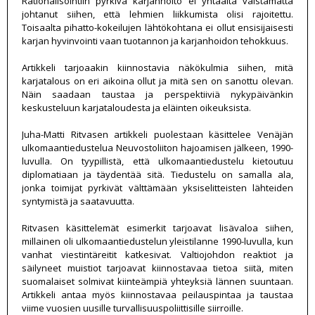
Rationalisointiin pyrkivä karjanhoito ei yhtäältä väistämättä
johtanut siihen, että lehmien liikkumista olisi rajoitettu.
Toisaalta pihatto-kokeilujen lähtökohtana ei ollut ensisijaisesti
karjan hyvinvointi vaan tuotannon ja karjanhoidon tehokkuus.
Artikkeli tarjoaakin kiinnostavia näkökulmia siihen, mitä
karjatalous on eri aikoina ollut ja mitä sen on sanottu olevan.
Näin saadaan taustaa ja perspektiiviä nykypäivänkin
keskusteluun karjataloudesta ja eläinten oikeuksista.
Juha-Matti Ritvasen artikkeli puolestaan käsittelee Venäjän
ulkomaantiedustelua Neuvostoliiton hajoamisen jälkeen, 1990-
luvulla. On tyypillistä, että ulkomaantiedustelu kietoutuu
diplomatiaan ja täydentää sitä. Tiedustelu on samalla ala,
jonka toimijat pyrkivät välttämään yksiselitteisten lähteiden
syntymistä ja saatavuutta.
Ritvasen käsittelemät esimerkit tarjoavat lisävaloa siihen,
millainen oli ulkomaantiedustelun yleistilanne 1990-luvulla, kun
vanhat viestintäreitit katkesivat. Valtiojohdon reaktiot ja
säilyneet muistiot tarjoavat kiinnostavaa tietoa siitä, miten
suomalaiset solmivat kiinteämpiä yhteyksiä lännen suuntaan.
Artikkeli antaa myös kiinnostavaa peilauspintaa ja taustaa
viime vuosien uusille turvallisuuspoliittisille siirroille.