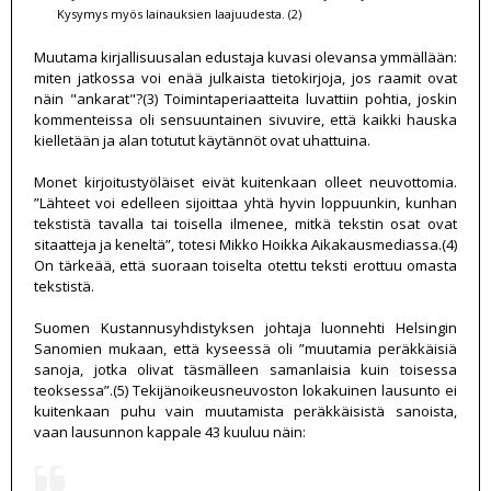
Kysymys myös lainauksien laajuudesta. (2)
Muutama kirjallisuusalan edustaja kuvasi olevansa ymmällään:
miten jatkossa voi enää julkaista tietokirjoja, jos raamit ovat
näin "ankarat"?(3) Toimintaperiaatteita luvattiin pohtia, joskin
kommenteissa oli sensuuntainen sivuvire, että kaikki hauska
kielletään ja alan totutut käytännöt ovat uhattuina.
Monet kirjoitustyöläiset eivät kuitenkaan olleet neuvottomia.
”Lähteet voi edelleen sijoittaa yhtä hyvin loppuunkin, kunhan
tekstistä tavalla tai toisella ilmenee, mitkä tekstin osat ovat
sitaatteja ja keneltä”, totesi Mikko Hoikka Aikakausmediassa.(4)
On tärkeää, että suoraan toiselta otettu teksti erottuu omasta
tekstistä.
Suomen Kustannusyhdistyksen johtaja luonnehti Helsingin
Sanomien mukaan, että kyseessä oli ”muutamia peräkkäisiä
sanoja, jotka olivat täsmälleen samanlaisia kuin toisessa
teoksessa”.(5) Tekijänoikeusneuvoston lokakuinen lausunto ei
kuitenkaan puhu vain muutamista peräkkäisistä sanoista,
vaan lausunnon kappale 43 kuuluu näin: