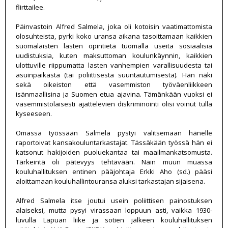
flirttailee.
Päinvastoin Alfred Salmela, joka oli kotoisin vaatimattomista
olosuhteista, pyrki koko uransa aikana tasoittamaan kaikkien
suomalaisten lasten opintietä tuomalla useita sosiaalisia
uudistuksia, kuten maksuttoman koulunkäynnin, kaikkien
ulottuville riippumatta lasten vanhempien varallisuudesta tai
asuinpaikasta (tai poliittisesta suuntautumisesta). Hän näki
sekä oikeiston että vasemmiston työväenliikkeen
isänmaallisina ja Suomen etua ajavina. Tämänkään vuoksi ei
vasemmistolaisesti ajattelevien diskriminointi olisi voinut tulla
kyseeseen.
Omassa työssään Salmela pystyi valitsemaan hänelle
raportoivat kansakouluntarkastajat. Tässäkään työssä hän ei
katsonut hakijoiden puoluekantaa tai maailmankatsomusta.
Tärkeintä oli pätevyys tehtävään. Näin muun muassa
kouluhallituksen entinen pääjohtaja Erkki Aho (sd.) pääsi
aloittamaan kouluhallintouransa aluksi tarkastajan sijaisena.
Alfred Salmela itse joutui usein poliittisen painostuksen
alaiseksi, mutta pysyi virassaan loppuun asti, vaikka 1930-
luvulla Lapuan liike ja sotien jälkeen kouluhallituksen