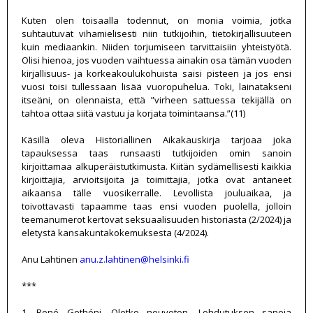
Kuten olen toisaalla todennut, on monia voimia, jotka
suhtautuvat vihamielisesti niin tutkijoihin, tietokirjallisuuteen
kuin mediaankin. Niiden torjumiseen tarvittaisiin yhteistyötä.
Olisi hienoa, jos vuoden vaihtuessa ainakin osa tämän vuoden
kirjallisuus- ja korkeakoulukohuista saisi pisteen ja jos ensi
vuosi toisi tullessaan lisää vuoropuhelua. Toki, lainatakseni
itseäni, on olennaista, että ”virheen sattuessa tekijällä on
tahtoa ottaa siitä vastuu ja korjata toimintaansa.”(11)
Käsillä oleva Historiallinen Aikakauskirja tarjoaa joka
tapauksessa taas runsaasti tutkijoiden omin sanoin
kirjoittamaa alkuperäistutkimusta. Kiitän sydämellisesti kaikkia
kirjoittajia, arvioitsijoita ja toimittajia, jotka ovat antaneet
aikaansa tälle vuosikerralle. Levollista jouluaikaa, ja
toivottavasti tapaamme taas ensi vuoden puolella, jolloin
teemanumerot kertovat seksuaalisuuden historiasta (2/2024) ja
eletystä kansakuntakokemuksesta (4/2024).
Anu Lahtinen
anu.z.lahtinen@helsinki.fi
***
1. René Gothóni, Oletko neuvoton. Lohdutuksen sanoja