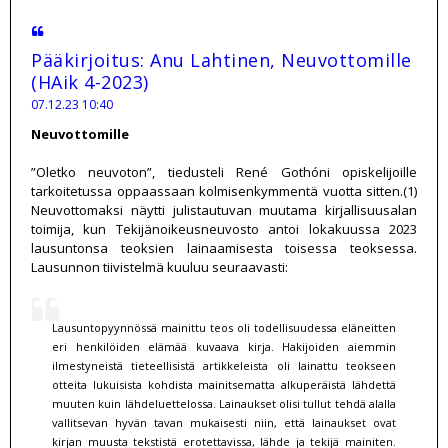
Pääkirjoitus: Anu Lahtinen, Neuvottomille
(HAik 4-2023)
07.12.23 10:40
Neuvottomille
”Oletko neuvoton”, tiedusteli René Gothóni opiskelijoille
tarkoitetussa oppaassaan kolmisenkymmentä vuotta sitten.(1)
Neuvottomaksi näytti julistautuvan muutama kirjallisuusalan
toimija, kun Tekijänoikeusneuvosto antoi lokakuussa 2023
lausuntonsa teoksien lainaamisesta toisessa teoksessa.
Lausunnon tiivistelmä kuuluu seuraavasti:
Lausuntopyynnössä mainittu teos oli todellisuudessa eläneitten
eri henkilöiden elämää kuvaava kirja. Hakijoiden aiemmin
ilmestyneistä tieteellisistä artikkeleista oli lainattu teokseen
otteita lukuisista kohdista mainitsematta alkuperäistä lähdettä
muuten kuin lähdeluettelossa. Lainaukset olisi tullut tehdä alalla
vallitsevan hyvän tavan mukaisesti niin, että lainaukset ovat
kirjan muusta tekstistä erotettavissa, lähde ja tekijä mainiten.