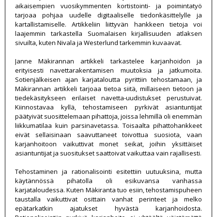
aikaisempien vuosikymmenten kortistointi- ja poimintatyö
tarjoaa pohjaa uudelle digitaaliselle tiedonkäsittelylle ja
kartallistamiselle. Artikkeliin liittyvän hankkeen tietoja voi
laajemmin tarkastella Suomalaisen kirjallisuuden atlaksen
sivuilta, kuten Nivala ja Westerlund tarkemmin kuvaavat.
Janne Mäkirannan artikkeli tarkastelee karjanhoidon ja
erityisesti navettarakentamisen muutoksia ja jatkumoita.
Sotienjälkeisen ajan karjataloutta pyrittiin tehostamaan, ja
Mäkirannan artikkeli tarjoaa tietoa siitä, millaiseen tietoon ja
tiedekäsitykseen erilaiset navetta-uudistukset perustuivat.
Kiinnostavaa kyllä, tehostamiseen pyrkivät asiantuntijat
päätyivät suosittelemaan pihattoja, joissa lehmillä oli enemmän
liikkumatilaa kuin parsinavetassa. Toisaalta pihattohankkeet
eivät sellaisinaan saavuttaneet toivottua suosiota, vaan
karjanhoitoon vaikuttivat monet seikat, joihin yksittäiset
asiantuntijat ja suositukset saattoivat vaikuttaa vain rajallisesti.
Tehostaminen ja rationalisointi esitettiin uutuuksina, mutta
käytännössä pihatolla oli esikuvansa vanhassa
karjataloudessa. Kuten Mäkiranta tuo esiin, tehostamispuheen
taustalla vaikuttivat osittain vanhat perinteet ja melko
epätarkatkin ajatukset hyvästä karjanhoidosta.