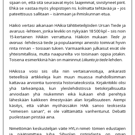
sijaan on, että sitä seuraavat myös laajemmat, sivistyneet piirit.
Ehkä se vastaa myös yliopistojen ns. kolmatta tehtävää ja – jos
pateettisuus sallitaan – isänmaan ja ihmiskunnan etua.
Häikiö vertasi aikanaan HAikia tähtitieteilijöiden Ursan Tiede ja
avaruus -lehteen, jonka levikki on nykyään 18 500 kpl – siis noin
15-kertainen HAikiin verrattuna. Häikiön mukaan
Tiede ja
avaruus
-lehdessä tiede ja populaarimpi aineisto toimivat hyvin
rinta rinnan – toisiaan tukien. Varmaankaan julkaisut eivät ole
yhteismitallisia, mutta naapureilta voi toisinaan oppia jotakin.
Toisena esimerkkinä hän on maininnut
Liikunta ja tiede
-lehden.
HAikissa voisi siis olla niin vertaisarvioituja, ankarasti
tieteellisiä artikkeleja kuin muun muassa mahdollisimman
kattavaa arviointia tuoreista historiateoksista. Kirjakritiikki olisi
yhä tärkeämpää, kun yleislehdistössä tietokirjallisuutta
arvioidaan yhä niukemmin eikä kukaan ehdi perehtyä
läheskään kaikkeen ilmestyvään alan kirjallisuuteen. Aiempi
käsitys, että vähän myöhässäkin HAik sanoo teoksesta
”viimeisen sanan”, ei ole välttämättä vanhentunut. Debatti
puolestaan piristää aina.
Nimettömän keskustelijan väite HYL:n nimet- tömien edustajien
ja päätoimittaja Juha Sihvolan ristiriidasta on oman