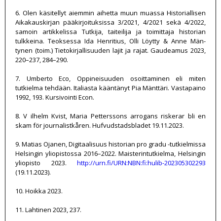
6. Olen käsitellyt aiemmin aihetta muun muassa Historiallisen
Aikakauskirjan pääkirjoituksissa 3/2021, 4/2021 sekä 4/2022,
samoin artikkelissa Tutkija, taiteilija ja toimittaja historian
tulkkeina. Teoksessa Ida Henritius, Olli Löytty & Anne Män-
tynen (toim.) Tietokirjallisuuden lajit ja rajat. Gaudeamus 2023,
220–237, 284–290.
7. Umberto Eco, Oppineisuuden osoittaminen eli miten
tutkielma tehdään. Italiasta kääntänyt Pia Mänttäri. Vastapaino
1992, 193. Kursivointi Econ.
8. V ilhelm Kvist, Maria Petterssons arrogans riskerar bli en
skam för journalistkåren. Hufvudstadsbladet 19.11.2023.
9. Matias Ojanen, Digitaalisuus historian pro gradu -tutkielmissa
Helsingin yliopistossa 2016–2022. Maisterintutkielma, Helsingin
yliopisto 2023.
http://urn.fi/URN:NBN:fi:hulib-202305302293
(19.11.2023).
10. Hoikka 2023.
11. Lahtinen 2023, 237.