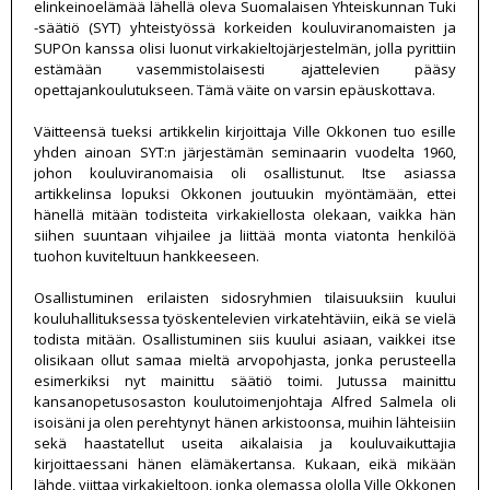
elinkeinoelämää lähellä oleva Suomalaisen Yhteiskunnan Tuki
-säätiö (SYT) yhteistyössä korkeiden kouluviranomaisten ja
SUPOn kanssa olisi luonut virkakieltojärjestelmän, jolla pyrittiin
estämään vasemmistolaisesti ajattelevien pääsy
opettajankoulutukseen. Tämä väite on varsin epäuskottava.
Väitteensä tueksi artikkelin kirjoittaja Ville Okkonen tuo esille
yhden ainoan SYT:n järjestämän seminaarin vuodelta 1960,
johon kouluviranomaisia oli osallistunut. Itse asiassa
artikkelinsa lopuksi Okkonen joutuukin myöntämään, ettei
hänellä mitään todisteita virkakiellosta olekaan, vaikka hän
siihen suuntaan vihjailee ja liittää monta viatonta henkilöä
tuohon kuviteltuun hankkeeseen.
Osallistuminen erilaisten sidosryhmien tilaisuuksiin kuului
kouluhallituksessa työskentelevien virkatehtäviin, eikä se vielä
todista mitään. Osallistuminen siis kuului asiaan, vaikkei itse
olisikaan ollut samaa mieltä arvopohjasta, jonka perusteella
esimerkiksi nyt mainittu säätiö toimi. Jutussa mainittu
kansanopetusosaston koulutoimenjohtaja Alfred Salmela oli
isoisäni ja olen perehtynyt hänen arkistoonsa, muihin lähteisiin
sekä haastatellut useita aikalaisia ja kouluvaikuttajia
kirjoittaessani hänen elämäkertansa. Kukaan, eikä mikään
lähde, viittaa virkakieltoon, jonka olemassa ololla Ville Okkonen