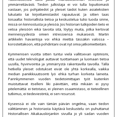
ymmärrettävästi. Tiedon julkistaja ei voi tulla loputtomasti
vastaan, jos pohjatiedot ja yleiset taidot kuten asiatekstien
lukutaito tai kirjoittamistaidot rapautuvat. Ja sitten taas
toisaalta: historiallista tietoa ja keskustelua tulisi tuoda sinne,
missä on kiinnostusta ja yleisöä. Jos historian tutkijoiden tieto ei
vetoa yleisöön eikä tavoita sitä, löytyy muita, jotka kertovat
menneisyydestä omien intressiensä mukaisesti. Martin
artikkelin havaintoja voi ehkä miettiä tässäkin valossa –
korostettakoon, että pohdintani ovat nyt omia jatkomietteitäni.
Kymmenisen vuotta sitten tuntui vielä vallitsevan optimismi,
että uudet teknologiat auttavat tuottamaan ja luomaan tietoa
uusilla, hyvinvointia ja ymmärrystä rakentavilla tavoilla. Tällä
hetkellä yleiset odotukset eivät ole yhtä korkealla, vaikka
median paniikkiuutisointi lyö ehkä turhan korkeita laineita.
Parinkymmenen vuoden tiedetoimittajan työt kuitenkin
muistuttavat itselleni liki päivittäin, että mikään ei pysy
pitelemättä: ei tietotaso, ei yleinen osaamistaso, ei tieteellinen
tutkimus, ei tiedeviestintä, ei sen resurssit.
Kyseessä ei ole vain tämän päivän ongelma, vaan tiedon
välittäminen ja historiasta käytävä keskustelu on puhuttanut
Historiallisen Aikakauskirjankin sivuilla jo yli sadan vuoden