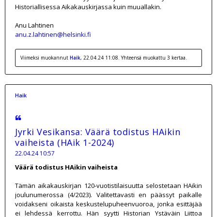
Historiallisessa Aikakauskirjassa kuin muuallakin.
Anu Lahtinen
anu.z.lahtinen@helsinki.fi
Viimeksi muokannut
Haik
, 22.04.24 11:08. Yhteensä muokattu 3 kertaa.
Haik
Jyrki Vesikansa: Väärä todistus HAikin
vaiheista (HAik 1-2024)
22.04.24 10:57
Väärä todistus HAikin vaiheista
Tämän aikakauskirjan 120-vuotistilaisuutta selostetaan HAikin
joulunumerossa (4/2023). Valitettavasti en päässyt paikalle
voidakseni oikaista keskustelupuheenvuoroa, jonka esittäjää
ei lehdessä kerrottu. Hän syytti Historian Ystäväin Liittoa