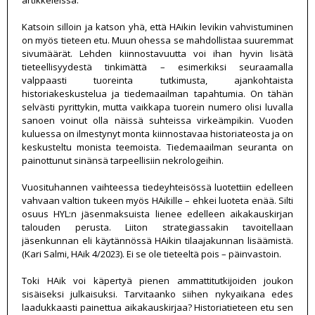
artikkeleissa.
Katsoin silloin ja katson yhä, että HAikin levikin vahvistuminen
on myös tieteen etu. Muun ohessa se mahdollistaa suuremmat
sivumäärät. Lehden kiinnostavuutta voi ihan hyvin lisätä
tieteellisyydestä tinkimättä – esimerkiksi seuraamalla
valppaasti tuoreinta tutkimusta, ajankohtaista
historiakeskustelua ja tiedemaailman tapahtumia. On tähän
selvästi pyrittykin, mutta vaikkapa tuorein numero olisi luvalla
sanoen voinut olla näissä suhteissa virkeämpikin. Vuoden
kuluessa on ilmestynyt monta kiinnostavaa historiateosta ja on
keskusteltu monista teemoista. Tiedemaailman seuranta on
painottunut sinänsä tarpeellisiin nekrologeihin.
Vuosituhannen vaihteessa tiedeyhteisössä luotettiin edelleen
vahvaan valtion tukeen myös HAikille – ehkei luoteta enää. Silti
osuus HYL:n jäsenmaksuista lienee edelleen aikakauskirjan
talouden perusta. Liiton strategiassakin tavoitellaan
jäsenkunnan eli käytännössä HAikin tilaajakunnan lisäämistä.
(Kari Salmi, HAik 4/2023). Ei se ole tieteeltä pois – päinvastoin.
Toki HAik voi käpertyä pienen ammattitutkijoiden joukon
sisäiseksi julkaisuksi. Tarvitaanko siihen nykyaikana edes
laadukkaasti painettua aikakauskirjaa? Historiatieteen etu sen