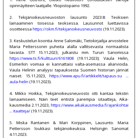
opinnäytteen laatijalle. Yliopistopaino 1992.
2. Tekijänoikeusneuvoston lausunto 2023:8: Teoksien
lainaaminen toisessa teoksessa. Lausunnot luettavissa
osoitteessa
https://okm.fi/tekijanoikeusneuvosto
(19.11.2023).
3. Keskustelun koontia Anne Salomäki, Tietokirjailija arvostelee
Maria Petterssonin puheita alalla vallitsevasta normaalista
tavasta. STT 15.11.2023, julkaistu mm. Turun Sanomissa
https://www.ts.fi/kulttuuri/6161808
(19.11.2023); Vaula Helin,
Esimerkin voimaa ei kannattaisi valta-asemassa aliarvioida.
Vaula Helinin analyysi tapauksesta Suomen historian jännät
naiset. 15.11.2023,
https://www.apu.fi/artikkelit/tapaus-su ...
aula-helin
(19.11.2023).
4. Mikko Hoikka, Tekijänoikeusneuvosto otti kantaa tekstin
lainaamiseen. Näin teet entistä parempia sitaatteja, Aika-
kausmedia 2.11.2023,
https://www.aikakausmedia.fi/ajankohtai
... itaatteja/
(19.11.2023).
5. Miska Rantanen & Mari Korppinen, Lausunto. Maria
Pettersson loukkasi tekijänoikeuksia. Helsingin Sanomat
4.11.2023.