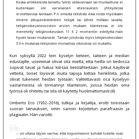
Koska artikkeleista lainattu teksti sellaisenaan tai muokattuna ei
kuitenkaan ole varsinaisen siteerauksen yhteydessä
erotettavissa lainkaan P:n omasta tekstistä eikä niistä myöskään
ilmene alkuperäistekstien tekijät tai lähde millään tavalla,
tekijänoikeusneuvoston arvion mukaan tilanteessa ei ole
menetelty tekijänoikeuslain 11 § 2 momentin edellyttä-män
hyvän tavan mukaisesti. Tämän johdosta myös tekijänoikeuslain
3 §:n mukaisia tekijöiden moraalisia oikeuksia on loukattu.
Kun syksyllä 2022 tein kyselyn tieteen, taiteen ja median
edustajille, useimmat olivat sitä mieltä, että heillä on tiedossa
sopivat tavat ja halua kiit-tää tietolähteitään. Jotkut käyttivät
viitteitä, toiset löysivät muita tapoja kiittää henkilöitä, jotka
olivat tukeneet heidän työtään. Valitettavasti osa kyselyyn
vastanneista oli törmännyt tilanteisiin, joissa heidän oma
työnsä oli ohitettu tai sitä oli käytetty huolimattomasti.(6)
Umberto Eco (1932–2016), tutkija ja kirjailija, erotti toisistaan
suoran lainauksen, omin sanoin kirjoitetun parafraasin ja
plagiaatin. Hän varoitti:
-- on oltava täysin varma, että kopioimanne kohdat todella ovat