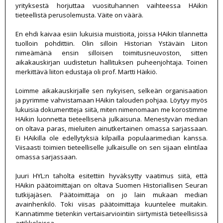
yrityksestä horjuttaa vuosituhannen vaihteessa HAikin
tieteellistä perusolemusta. Väite on väärä.
En ehdi kaivaa esiin lukuisia muistioita, joissa HAikin tilannetta
tuolloin pohdittiin. Olin silloin Historian Ystäväin Liiton
nimeämänä ensin silloisen toimitusneuvoston, sitten
aikakauskirjan uudistetun hallituksen puheenjohtaja. Toinen
merkittävä liiton edustaja oli prof. Martti Häikiö.
Loimme aikakauskirjalle sen nykyisen, selkeän organisaation
ja pyrimme vahvistamaan HAikin talouden pohjaa. Löytyy myös
lukuisia dokumentteja siitä, miten nimenomaan me korostimme
HAikin luonnetta tieteellisenä julkaisuna. Menestyvän median
on oltava paras, mieluiten ainutkertainen omassa sarjassaan.
Ei HAikilla ole edellytyksiä kilpailla populaarimedian kanssa.
Viisaasti toimien tieteelliselle julkaisulle on sen sijaan elintilaa
omassa sarjassaan.
Juuri HYL:n taholta esitettiin hyväksytty vaatimus siitä, että
HAikin päätoimittajan on oltava Suomen Historiallisen Seuran
tutkijajäsen. Päätoimittaja on jo lain mukaan median
avainhenkilö. Toki viisas päätoimittaja kuuntelee muitakin.
Kannatimme tietenkin vertaisarviointiin siirtymistä tieteellisissä