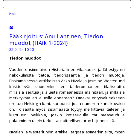
Haik
Pääkirjoitus: Anu Lahtinen, Tiedon
muodot (HAik 1-2024)
22.04.24 10:50
Tiedon muodot
Vuoden ensimmäinen Historiallinen Aikakauskirja lähestyy eri
näkökulmista tietoa, tiedonsaantia ja tiedon muotoja.
Ensimmäisessä artikkelissa Asko Nivala ja Jasmine Westerlund
käsittelevät suomenkielisten taideromaanien tilallisuutta:
millaisia seutuja ja alueita romaaneissa mainitaan, ja millaisia
merkityksiä eri alueille annetaan? Omaksi erityisalueekseen
erottuu Helsingin kantakaupunki, josta numeron kansikuvakin
on. Toisaalta myös sisämaasta löytyy merkittäviä taiteen ja
kulttuurin paikkoja, joskin kotiseudulle tai maaseudulle
palaaminen usein tarkoittaa taiteellisen uran hiljenemistä.
Nivalan ja Westerlundin artikkeli tarjoaa esimerkin siitä, miten