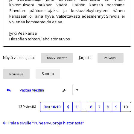
kokemukseni mukaan väärä. Häikiön kanssa nostimme
Sihvolan päätoimittajaksi ja keskusteluyhteyteni hänen
kanssaan oli aina hyvä. Valitettavasti edesmennyt Sihvola ei
voi enää kommentoida asiaa.
Jyrki Vesikansa
Filosofian tohtori, lehdistöneuvos
Näytä viestit ajalta:
Järjestä
Vastaa Viestiin
139 viestiä
Sivu
10
/
10
1
…
6
7
8
9
10
Palaa sivulle “Puheenvuoroja historiasta”