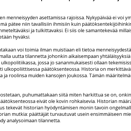
en menneisyyden asettamissa rajoissa. Nykypäivää ei voi ym
pätee niin tavallisiin ihmisiin kuin päätöksentekijöihinkin, p
meteltäväksi ja tulkittavaksi. Ei siis ole samantekevää milla
etään hyväksi.
ntakaan voi toimia ilman muistiaan eli tietoa menneisyydest
malla uutta tilannetta johonkin aikaisempaan yhtäläisyyksiä 
ulkopolitiikassa, jossa jo sananmukaisesti ollaan tekemisiss
 ulkopoliittisessa päätöksenteossa. Historia on merkittävä 
sa ja roolinsa muiden kansojen joukossa. Tämän määritelmä
dostetaan, puhumattakaan siitä miten harkittua se on, onkin
ätöksenteossa eivät ole kovin rohkaisevia. Historian määräll
 tekevät historian hyödyntämisen monin tavoin ongelmalliseks
orian mutkia: päättäjät turvautuvat usein ensimmäiseen miel
dy analysoimaan tilannetta.