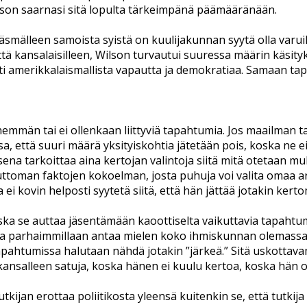
lson saarnasi sitä lopulta tärkeimpänä päämääränään.
Täsmälleen samoista syistä on kuulijakunnan syytä olla varuil
ä kansalaisilleen, Wilson turvautui suuressa määrin käsity
i amerikkalaismallista vapautta ja demokratiaa. Samaan tap
män tai ei ollenkaan liittyviä tapahtumia. Jos maailman t
a, että suuri määrä yksityiskohtia jätetään pois, koska ne e
na tarkoittaa aina kertojan valintoja siitä mitä otetaan muk
oputtoman faktojen kokoelman, josta puhuja voi valita omaa 
ei kovin helposti syytetä siitä, että hän jättää jotakin kerto
 se auttaa jäsentämään kaoottiselta vaikuttavia tapahtumak
a parhaimmillaan antaa mielen koko ihmiskunnan olemassaol
apahtumissa halutaan nähdä jotakin ”järkeä.” Sitä uskotta
 kansalleen satuja, koska hänen ei kuulu kertoa, koska hän o
tkijan erottaa poliitikosta yleensä kuitenkin se, että tutkij