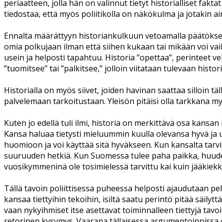
periaatteen, jolla hän on valinnut tietyt historialliset fakt
tiedostaa, että myös poliitikolla on näkökulma ja jotakin ai
Ennalta määrättyyn historiankulkuun vetoamalla päätöksent
omia polkujaan ilman että siihen kukaan tai mikään voi vai
usein ja helposti tapahtuu. Historia ”opettaa”, perinteet v
”tuomitsee” tai ”palkitsee,” jolloin viitataan tulevaan histo
Historialla on myös siivet, joiden havinan saattaa silloin t
palvelemaan tarkoitustaan. Yleisön pitäisi olla tarkkana myös
Kuten jo edellä tuli ilmi, historia on merkittävä osa kansa
Kansa haluaa tietysti mieluummin kuulla olevansa hyvä ja 
huomioon ja voi käyttää sitä hyväkseen. Kun kansalta tarv
suuruuden hetkiä. Kun Suomessa tulee paha paikka, huudeta
vuosikymmeninä ole tosimielessä tarvittu kai kuin jääkie
Tällä tavoin poliittisessa puheessa helposti ajaudutaan pelk
kansaa tiettyihin tekoihin, isiltä saatu perintö pitää säily
vaan nykyihmiset itse asettavat toiminnalleen tiettyjä tavo
retorinen kysymys. Vaarana tällaisessa argumentoinnissa on 