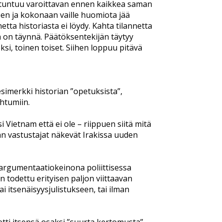
 tuntuu varoittavan ennen kaikkea saman
en ja kokonaan vaille huomiota jää
netta historiasta ei löydy. Kahta tilannetta
ia on täynnä. Päätöksentekijän täytyy
si, toinen toiset. Siihen loppuu pitävä
esimerkki historian ”opetuksista”,
ahtumiin.
i Vietnam että ei ole – riippuen siitä mitä
kan vastustajat näkevät Irakissa uuden
 argumentaatiokeinona poliittisessa
n todettu erityisen paljon viittaavan
i itsenäisyysjulistukseen, tai ilman