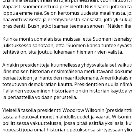
Ensimmäisessä virkaanastujaispuheessaan, vuonna 2001, ny
Vapaasti suomennettuna presidentti Bush sanoi jotakin tä
loppua emme näe. Se on kertomus uudesta maailmasta, jost
haavoittuvaisesta ja erehtyväisestä kansasta, jota yli suk
presidentti Bush jatkoi samaa teemaa sanoen: ”Näiden iha
Kuinka moni suomalaisista muistaa, että Suomen itsenäisy
Julistuksessa sanotaan, että ”Suomen kansa tuntee syvästi, 
tehtävä on, sitä joutuu lukemaan hieman rivien välistä.
Ainakin presidenttejä kuunnellessa yhdysvaltalaiset vaikutt
länsimaisen historian ensimmäisenä merkittävänä dokumentt
periaatteiden ja ihanteiden määrittelemänä. Amerikkalaisi
toteutuvan demokratian kautta. Presidenttien suulla nämä p
Tällainen vetoaminen historiaan onkin historian käyttöä vo
ja periaatteilla voidaan perustella.
Yleisellä tasolla presidentti Woodrow Wilsonin (presidentt
tästä aiheutuvat monet mahdollisuudet ja vaarat. Wilsonin e
poliittisessa vakuuttelussa, jossa pitää esittää yksi asia, 
nopeasti jopa omat historianopetuksensa siirtyessään yliopi