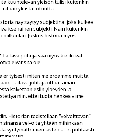
eita kuuntelevan yleisön tulisi kuitenkin
 mitään yleistä totuutta.
toria näyttäytyy subjektina, joka kulkee
iva itsenäinen subjekti. Näin kuitenkin
n milloinkin. Joskus historia myös
aa? Taitava puhuja saa myös kielikuvat
tka eivät sitä ole.
 ja erityisesti miten me eroamme muista.
kaan. Taitava johtaja ottaa tämän
stä kaivetaan esiin ylpeyden ja
tettyä niin, ettei tuota henkeä viime
in. Historian todistellaan ”velvoittavan”
ään sinänsä velvoita yhtään mihinkään,
vielä syntymättömien lasten – on puhtaasti
ttymyksiin.