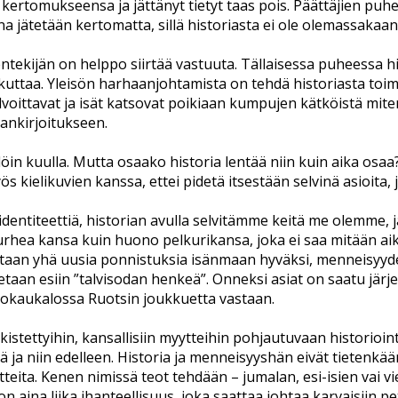
at kertomukseensa ja jättänyt tietyt taas pois. Päättäjien puh
na jätetään kertomatta, sillä historiasta ei ole olemassakaan
ekijän on helppo siirtää vastuuta. Tällaisessa puheessa his
kuttaa. Yleisön harhaanjohtamista on tehdä historiasta toim
elvoittavat ja isät katsovat poikiaan kumpujen kätköistä mite
riankirjoitukseen.
ällöin kuulla. Mutta osaako historia lentää niin kuin aika os
 kielikuvien kanssa, ettei pidetä itsestään selvinä asioita, jo
n identiteettiä, historian avulla selvitämme keitä me olemme,
urhea kansa kuin huono pelkurikansa, joka ei saa mitään ai
itaan yhä uusia ponnistuksia isänmaan hyväksi, menneisyyde
an esiin ”talvisodan henkeä”. Onneksi asiat on saatu järjes
kkokaukalossa Ruotsin joukkuetta vastaan.
istettyihin, kansallisiin myytteihin pohjautuvaan historiointi
ttää ja niin edelleen. Historia ja menneisyyshän eivät tietenk
itteita. Kenen nimissä teot tehdään – jumalan, esi-isien vai 
aina liika ihanteellisuus, joka saattaa johtaa karvaisiin pe