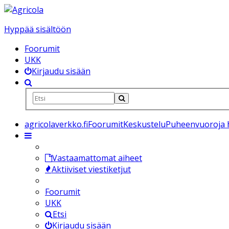
Hyppää sisältöön
Foorumit
UKK
Kirjaudu sisään
agricolaverkko.fi
Foorumit
Keskustelu
Puheenvuoroja h
Vastaamattomat aiheet
Aktiiviset viestiketjut
Foorumit
UKK
Etsi
Kirjaudu sisään