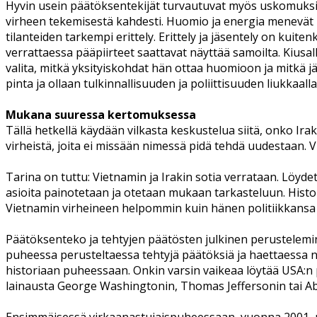
Hyvin usein päätöksentekijät turvautuvat myös uskomuksi
virheen tekemisestä kahdesti. Huomio ja energia menevät h
tilanteiden tarkempi erittely. Erittely ja jäsentely on kuite
verrattaessa pääpiirteet saattavat näyttää samoilta. Kiusal
valita, mitkä yksityiskohdat hän ottaa huomioon ja mitkä jä
pinta ja ollaan tulkinnallisuuden ja poliittisuuden liukkaalla 
Mukana suuressa kertomuksessa
Tällä hetkellä käydään vilkasta keskustelua siitä, onko Ira
virheistä, joita ei missään nimessä pidä tehdä uudestaan. 
Tarina on tuttu: Vietnamin ja Irakin sotia verrataan. Löydetä
asioita painotetaan ja otetaan mukaan tarkasteluun. Histor
Vietnamin virheineen helpommin kuin hänen politiikkansa 
Päätöksenteko ja tehtyjen päätösten julkinen perustelemin
puheessa perusteltaessa tehtyjä päätöksiä ja haettaessa nii
historiaan puheessaan. Onkin varsin vaikeaa löytää USA:n pr
lainausta George Washingtonin, Thomas Jeffersonin tai A