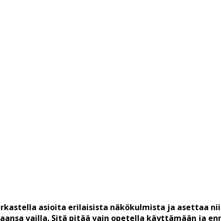
rkastella asioita erilaisista näkökulmista ja asettaa ni
aansa vailla. Sitä pitää vain opetella käyttämään ja en