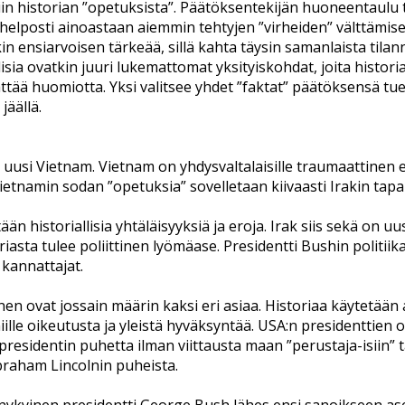
in historian ”opetuksista”. Päätöksentekijän huoneentaulu
elposti ainoastaan aiemmin tehtyjen ”virheiden” välttämise
nkin ensiarvoisen tärkeää, sillä kahta täysin samanlaista tilan
lisia ovatkin juuri lukemattomat yksityiskohdat, joita histor
ttää huomiotta. Yksi valitsee yhdet ”faktat” päätöksensä tuek
jäällä.
k uusi Vietnam. Vietnam on yhdysvaltalaisille traumaattinen 
Vietnamin sodan ”opetuksia” sovelletaan kiivaasti Irakin tap
än historiallisia yhtäläisyyksiä ja eroja. Irak siis sekä on uus
iasta tulee poliittinen lyömäase. Presidentti Bushin politii
kannattajat.
en ovat jossain määrin kaksi eri asiaa. Historiaa käytetään
lle oikeutusta ja yleistä hyväksyntää. USA:n presidenttien o
esidentin puhetta ilman viittausta maan ”perustaja-isiin” ta
braham Lincolnin puheista.