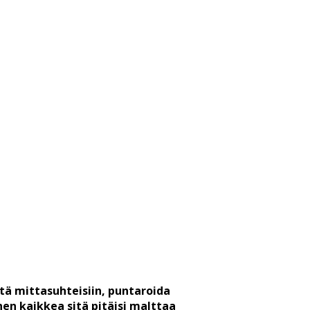
itä mittasuhteisiin, puntaroida
nen kaikkea sitä pitäisi malttaa