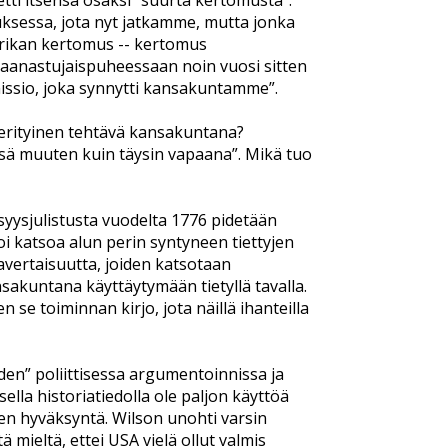
ti itsensä osaksi ”suurta kertomusta”.
ksessa, jota nyt jatkamme, mutta jonka
erikan kertomus -- kertomus
irkaanastujaispuheessaan noin vuosi sitten
missio, joka synnytti kansakuntamme”.
 erityinen tehtävä kansakuntana?
äänsä muuten kuin täysin vapaana”. Mikä tuo
isyysjulistusta vuodelta 1776 pidetään
i katsoa alun perin syntyneen tiettyjen
avertaisuutta, joiden katsotaan
sakuntana käyttäytymään tietyllä tavalla.
e toiminnan kirjo, jota näillä ihanteilla
den” poliittisessa argumentoinnissa ja
ella historiatiedolla ole paljon käyttöä
inen hyväksyntä. Wilson unohti varsin
mieltä, ettei USA vielä ollut valmis