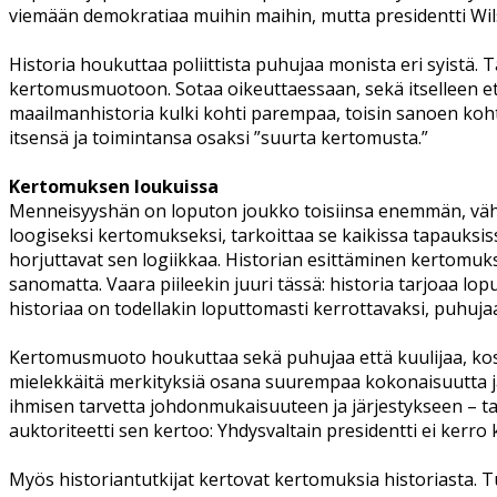
viemään demokratiaa muihin maihin, mutta presidentti Wi
Historia houkuttaa poliittista puhujaa monista eri syistä. 
kertomusmuotoon. Sotaa oikeuttaessaan, sekä itselleen ett
maailmanhistoria kulki kohti parempaa, toisin sanoen koht
itsensä ja toimintansa osaksi ”suurta kertomusta.”
Kertomuksen loukuissa
Menneisyyshän on loputon joukko toisiinsa enemmän, vähem
loogiseksi kertomukseksi, tarkoittaa se kaikissa tapauksiss
horjuttavat sen logiikkaa. Historian esittäminen kertomukse
sanomatta. Vaara piileekin juuri tässä: historia tarjoaa l
historiaa on todellakin loputtomasti kerrottavaksi, puhujaa 
Kertomusmuoto houkuttaa sekä puhujaa että kuulijaa, koska
mielekkäitä merkityksiä osana suurempaa kokonaisuutta j
ihmisen tarvetta johdonmukaisuuteen ja järjestykseen – t
auktoriteetti sen kertoo: Yhdysvaltain presidentti ei kerro
Myös historiantutkijat kertovat kertomuksia historiasta. Tu