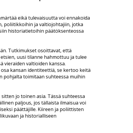
märtää eikä tulevaisuutta voi ennakoida
oliitikkoihin ja valtiojohtajiin, jotka
isiin historiatietoihin päätöksenteossa
ään. Tutkimukset osoittavat, että
etsien, uusi tilanne hahmottuu ja tulee
ä vieraiden valtioiden kanssa.
osa kansan identiteettiä, se kertoo keitä
n pohjalta toimitaan suhteessa muihin
 sitten jo toinen asia. Tässä suhteessa
inen paljous, jos tällaista ilmaisua voi
i päättäjille. Kiireen ja poliittisten
ikuvaan ja historialliseen