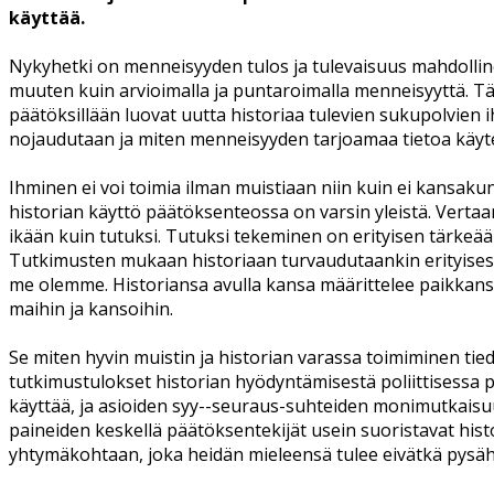
käyttää.
Nykyhetki on menneisyyden tulos ja tulevaisuus mahdollin
muuten kuin arvioimalla ja puntaroimalla menneisyyttä. Tämä 
päätöksillään luovat uutta historiaa tulevien sukupolvien ih
nojaudutaan ja miten menneisyyden tarjoamaa tietoa käyt
Ihminen ei voi toimia ilman muistiaan niin kuin ei kansaku
historian käyttö päätöksenteossa on varsin yleistä. Vertaa
ikään kuin tutuksi. Tutuksi tekeminen on erityisen tärkeää 
Tutkimusten mukaan historiaan turvaudutaankin erityisesti
me olemme. Historiansa avulla kansa määrittelee paikkan
maihin ja kansoihin.
Se miten hyvin muistin ja historian varassa toimiminen tie
tutkimustulokset historian hyödyntämisestä poliittisessa pä
käyttää, ja asioiden syy--seuraus-suhteiden monimutkaisuus
paineiden keskellä päätöksentekijät usein suoristavat hist
yhtymäkohtaan, joka heidän mieleensä tulee eivätkä pysäh