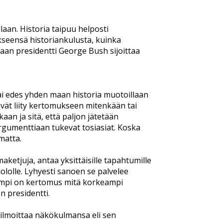
laan. Historia taipuu helposti
kseensä historiankulusta, kuinka
aan presidentti George Bush sijoittaa
ai edes yhden maan historia muotoillaan
ivät liity kertomukseen mitenkään tai
aan ja sitä, että paljon jätetään
argumenttiaan tukevat tosiasiat. Koska
matta.
etjuja, antaa yksittäisille tapahtumille
olle. Lyhyesti sanoen se palvelee
vampi on kertomus mitä korkeampi
n presidentti.
a ilmoittaa näkökulmansa eli sen