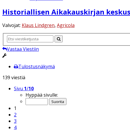
Historiallisen Aikakauskirjan kesk
Valvojat:
Klaus Lindgren
,
Agricola
Vastaa Viestiin
Tulostusnäkymä
139 viestiä
Sivu
1
/
10
Hyppää sivulle:
1
2
3
4