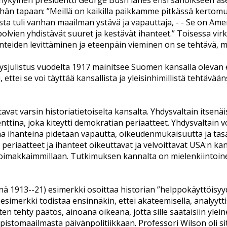
kyinen presidentti George Bush lähes ensi sanoikseen aset
hän tapaan: ”Meillä on kaikilla paikkamme pitkässä kertomu
a tuli vanhan maailman ystävä ja vapauttaja, - - Se on Am
upolvien yhdistävät suuret ja kestävät ihanteet.” Toisessa v
nteiden levittäminen ja eteenpäin vieminen on se tehtävä, 
ysjulistus vuodelta 1917 mainitsee Suomen kansalla olevan
ettei se voi täyttää kansallista ja yleisinhimillistä tehtäv
avat varsin historiatietoiselta kansalta. Yhdysvaltain itsenä
ina, joka kiteytti demokratian periaatteet. Yhdysvaltain vo
na ihanteina pidetään vapautta, oikeudenmukaisuutta ja tas
eriaatteet ja ihanteet oikeuttavat ja velvoittavat USA:n kan
imakkaimmillaan. Tutkimuksen kannalta on mielenkiintoinen s
inä 1913--21) esimerkki osoittaa historian ”helppokäyttöisyy
simerkki todistaa ensinnäkin, ettei akateemisella, analyyttis
kuten tehty päätös, ainoana oikeana, jotta sille saataisiin yle
stomaailmasta päivänpolitiikkaan. Professori Wilson oli sitä 