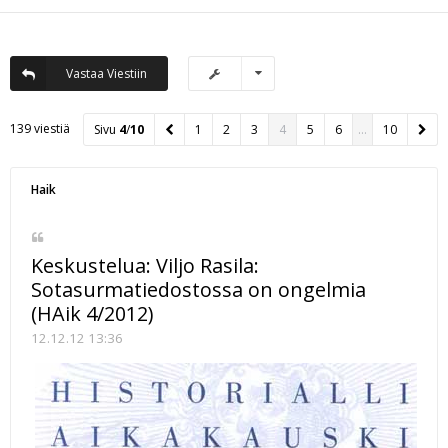
Vastaa Viestiin
139 viestiä
Sivu
4
/
10
1
2
3
4
5
6
…
10
Haik
Keskustelua: Viljo Rasila:
Sotasurmatiedostossa on ongelmia
(HAik 4/2012)
12.12.12 13:36