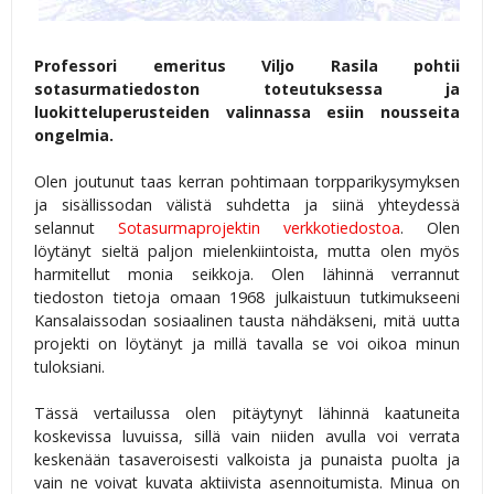
Professori emeritus Viljo Rasila pohtii
sotasurmatiedoston toteutuksessa ja
luokitteluperusteiden valinnassa esiin nousseita
ongelmia.
Olen joutunut taas kerran pohtimaan torpparikysymyksen
ja sisällissodan välistä suhdetta ja siinä yhteydessä
selannut
Sotasurmaprojektin verkkotiedostoa
. Olen
löytänyt sieltä paljon mielenkiintoista, mutta olen myös
harmitellut monia seikkoja. Olen lähinnä verrannut
tiedoston tietoja omaan 1968 julkaistuun tutkimukseeni
Kansalaissodan sosiaalinen tausta nähdäkseni, mitä uutta
projekti on löytänyt ja millä tavalla se voi oikoa minun
tuloksiani.
Tässä vertailussa olen pitäytynyt lähinnä kaatuneita
koskevissa luvuissa, sillä vain niiden avulla voi verrata
keskenään tasaveroisesti valkoista ja punaista puolta ja
vain ne voivat kuvata aktiivista asennoitumista. Minua on