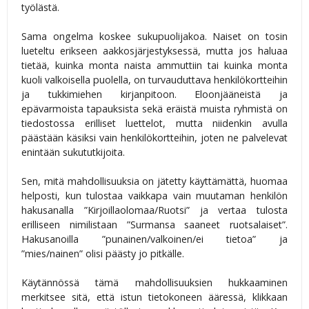
työlästä.
Sama ongelma koskee sukupuolijakoa. Naiset on tosin
lueteltu erikseen aakkosjärjestyksessä, mutta jos haluaa
tietää, kuinka monta naista ammuttiin tai kuinka monta
kuoli valkoisella puolella, on turvauduttava henkilökortteihin
ja tukkimiehen kirjanpitoon. Eloonjääneistä ja
epävarmoista tapauksista sekä eräistä muista ryhmistä on
tiedostossa erilliset luettelot, mutta niidenkin avulla
päästään käsiksi vain henkilökortteihin, joten ne palvelevat
enintään sukututkijoita.
Sen, mitä mahdollisuuksia on jätetty käyttämättä, huomaa
helposti, kun tulostaa vaikkapa vain muutaman henkilön
hakusanalla ”Kirjoillaolomaa/Ruotsi” ja vertaa tulosta
erilliseen nimilistaan ”Surmansa saaneet ruotsalaiset”.
Hakusanoilla ”punainen/valkoinen/ei tietoa” ja
”mies/nainen” olisi päästy jo pitkälle.
Käytännössä tämä mahdollisuuksien hukkaaminen
merkitsee sitä, että istun tietokoneen ääressä, klikkaan