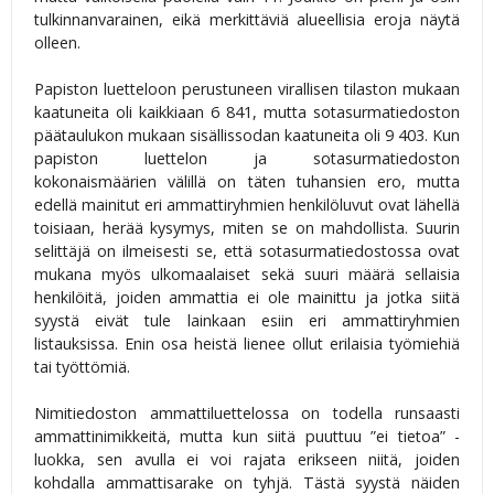
tulkinnanvarainen, eikä merkittäviä alueellisia eroja näytä
olleen.
Papiston luetteloon perustuneen virallisen tilaston mukaan
kaatuneita oli kaikkiaan 6 841, mutta sotasurmatiedoston
päätaulukon mukaan sisällissodan kaatuneita oli 9 403. Kun
papiston luettelon ja sotasurmatiedoston
kokonaismäärien välillä on täten tuhansien ero, mutta
edellä mainitut eri ammattiryhmien henkilöluvut ovat lähellä
toisiaan, herää kysymys, miten se on mahdollista. Suurin
selittäjä on ilmeisesti se, että sotasurmatiedostossa ovat
mukana myös ulkomaalaiset sekä suuri määrä sellaisia
henkilöitä, joiden ammattia ei ole mainittu ja jotka siitä
syystä eivät tule lainkaan esiin eri ammattiryhmien
listauksissa. Enin osa heistä lienee ollut erilaisia työmiehiä
tai työttömiä.
Nimitiedoston ammattiluettelossa on todella runsaasti
ammattinimikkeitä, mutta kun siitä puuttuu ”ei tietoa” -
luokka, sen avulla ei voi rajata erikseen niitä, joiden
kohdalla ammattisarake on tyhjä. Tästä syystä näiden