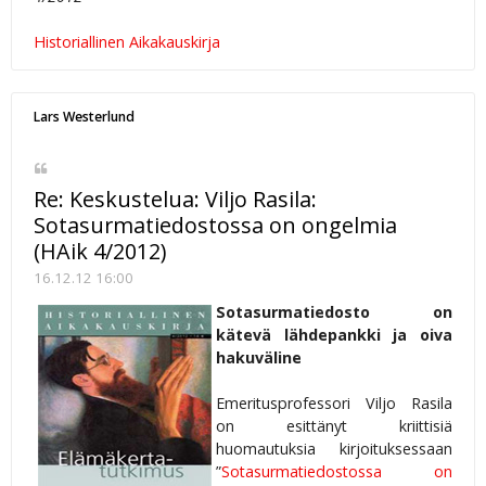
Historiallinen Aikakauskirja
Lars Westerlund
Re: Keskustelua: Viljo Rasila:
Sotasurmatiedostossa on ongelmia
(HAik 4/2012)
16.12.12 16:00
Sotasurmatiedosto on
kätevä lähdepankki ja oiva
hakuväline
Emeritusprofessori Viljo Rasila
on esittänyt kriittisiä
huomautuksia kirjoituksessaan
”
Sotasurmatiedostossa on