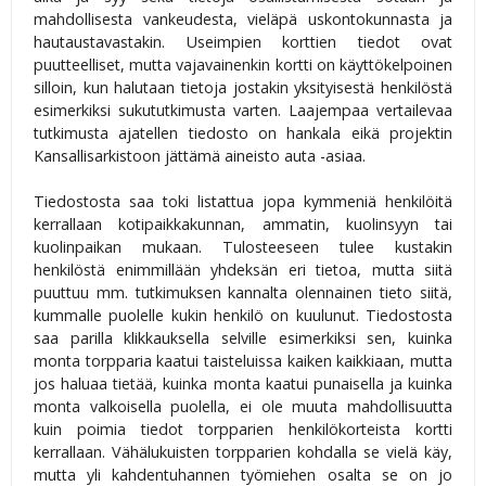
mahdollisesta vankeudesta, vieläpä uskontokunnasta ja
hautaustavastakin. Useimpien korttien tiedot ovat
puutteelliset, mutta vajavainenkin kortti on käyttökelpoinen
silloin, kun halutaan tietoja jostakin yksityisestä henkilöstä
esimerkiksi sukututkimusta varten. Laajempaa vertailevaa
tutkimusta ajatellen tiedosto on hankala eikä projektin
Kansallisarkistoon jättämä aineisto auta -asiaa.
Tiedostosta saa toki listattua jopa kymmeniä henkilöitä
kerrallaan kotipaikkakunnan, ammatin, kuolinsyyn tai
kuolinpaikan mukaan. Tulosteeseen tulee kustakin
henkilöstä enimmillään yhdeksän eri tietoa, mutta siitä
puuttuu mm. tutkimuksen kannalta olennainen tieto siitä,
kummalle puolelle kukin henkilö on kuulunut. Tiedostosta
saa parilla klikkauksella selville esimerkiksi sen, kuinka
monta torpparia kaatui taisteluissa kaiken kaikkiaan, mutta
jos haluaa tietää, kuinka monta kaatui punaisella ja kuinka
monta valkoisella puolella, ei ole muuta mahdollisuutta
kuin poimia tiedot torpparien henkilökorteista kortti
kerrallaan. Vähälukuisten torpparien kohdalla se vielä käy,
mutta yli kahdentuhannen työmiehen osalta se on jo