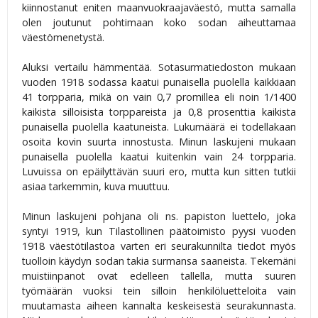
kiinnostanut eniten maanvuokraajaväestö, mutta samalla
olen joutunut pohtimaan koko sodan aiheuttamaa
väestömenetystä.
Aluksi vertailu hämmentää. Sotasurmatiedoston mukaan
vuoden 1918 sodassa kaatui punaisella puolella kaikkiaan
41 torpparia, mikä on vain 0,7 promillea eli noin 1/1400
kaikista silloisista torppareista ja 0,8 prosenttia kaikista
punaisella puolella kaatuneista. Lukumäärä ei todellakaan
osoita kovin suurta innostusta. Minun laskujeni mukaan
punaisella puolella kaatui kuitenkin vain 24 torpparia.
Luvuissa on epäilyttävän suuri ero, mutta kun sitten tutkii
asiaa tarkemmin, kuva muuttuu.
Minun laskujeni pohjana oli ns. papiston luettelo, joka
syntyi 1919, kun Tilastollinen päätoimisto pyysi vuoden
1918 väestötilastoa varten eri seurakunnilta tiedot myös
tuolloin käydyn sodan takia surmansa saaneista. Tekemäni
muistiinpanot ovat edelleen tallella, mutta suuren
työmäärän vuoksi tein silloin henkilöluetteloita vain
muutamasta aiheen kannalta keskeisestä seurakunnasta.