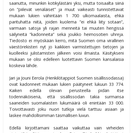
saanutta, minunkin kotikylästäni yksi, mutta toisaalta siinä
on ”piilevät venäläiset” ja muut vaikeasti tunnistettavat
mukaan lukien vähintään 1 700 ulkomaalaista, ehkä
parituhatta niitä, joiden kuolema ”ei ehkä liity sotaan”,
varmaan satoja yli rajan menneitä tai muuten hengissä
säilyneitä ”kadonneita” sekä joukko heimosotien uhreja.
Tiedosto ei myöskään kerro, mitä Suomen oma virallinen
väestörekisteri nyt jo kaikkien varmistettujen tietojen ja
kuolleeksi julistamisten jälkeen voisi ilmaista. Käsitykseni
mukaan se olisi edelleen luotettavin Suomen kansalaisia
koskeva lähde.
Jari ja Jouni Eerola (Henkilötappiot Suomen sisällissodassa)
ovat kadonneet mukaan lukien päätyneet lukuun 33 774.
Kaiken edellä olevan perusteella pidän itse
todennäköisenä, että sisällissodan takia surmansa
saaneiden suomalaisten lukumäärä oli enintään 33 000.
Toivottavasti joku nuori tutkija vielä tarttuu asiaan ja
laskee mahdollisimman täsmällisen luvun.
Edellä kirjoittamani saattaa vaikuttaa vain virheiden