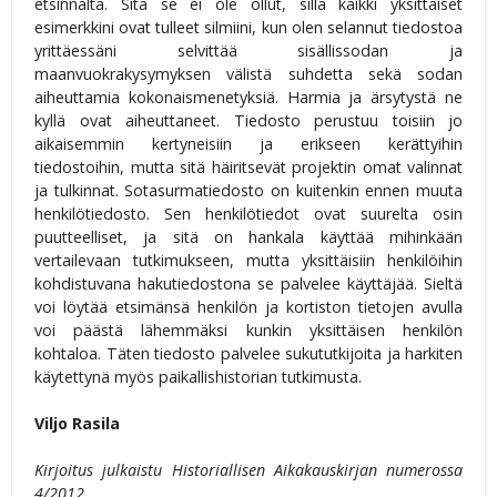
etsinnältä. Sitä se ei ole ollut, sillä kaikki yksittäiset
esimerkkini ovat tulleet silmiini, kun olen selannut tiedostoa
yrittäessäni selvittää sisällissodan ja
maanvuokrakysymyksen välistä suhdetta sekä sodan
aiheuttamia kokonaismenetyksiä. Harmia ja ärsytystä ne
kyllä ovat aiheuttaneet. Tiedosto perustuu toisiin jo
aikaisemmin kertyneisiin ja erikseen kerättyihin
tiedostoihin, mutta sitä häiritsevät projektin omat valinnat
ja tulkinnat. Sotasurmatiedosto on kuitenkin ennen muuta
henkilötiedosto. Sen henkilötiedot ovat suurelta osin
puutteelliset, ja sitä on hankala käyttää mihinkään
vertailevaan tutkimukseen, mutta yksittäisiin henkilöihin
kohdistuvana hakutiedostona se palvelee käyttäjää. Sieltä
voi löytää etsimänsä henkilön ja kortiston tietojen avulla
voi päästä lähemmäksi kunkin yksittäisen henkilön
kohtaloa. Täten tiedosto palvelee sukututkijoita ja harkiten
käytettynä myös paikallishistorian tutkimusta.
Viljo Rasila
Kirjoitus julkaistu Historiallisen Aikakauskirjan numerossa
4/2012