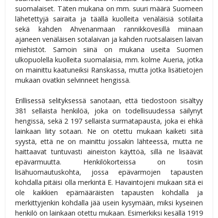
suomalaiset. Täten mukana on mm. suuri määrä Suomeen
lähetettyjä sairaita ja täällä kuolleita venäläisiä sotilaita
sekä kahden Ahvenanmaan rannikkovesillä miinaan
ajaneen venäläisen sotalaivan ja kahden ruotsalaisen laivan
miehistöt. Samoin siinä on mukana useita Suomen
ulkopuolella kuolleita suomalaisia, mm. kolme Aueria, jotka
on mainittu kaatuneiksi Ranskassa, mutta jotka lisätietojen
mukaan ovatkin selvinneet hengissä.
Erillisessä selityksessä sanotaan, että tiedostoon sisältyy
381 sellaista henkilöä, joka on todellisuudessa säilynyt
hengissä, sekä 2 197 sellaista surmatapausta, joka ei ehkä
lainkaan liity sotaan. Ne on otettu mukaan kaiketi siitä
syystä, että ne on mainittu jossakin lähteessä, mutta ne
haittaavat tuntuvasti aineiston käyttöä, sillä ne lisäävät
epävarmuutta. Henkilökorteissa on tosin
lisähuomautuskohta, jossa epävarmojen tapausten
kohdalla pitäisi olla merkintä E. Havaintojeni mukaan sitä ei
ole kaikkien epämääräisten tapausten kohdalla ja
merkittyjenkin kohdalla jää usein kysymään, miksi kyseinen
henkilö on lainkaan otettu mukaan. Esimerkiksi kesällä 1919