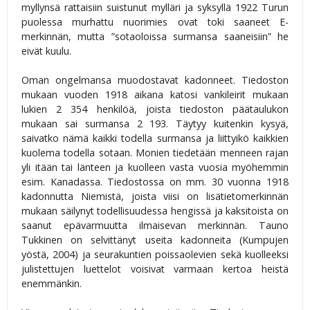
myllynsä rattaisiin suistunut mylläri ja syksyllä 1922 Turun
puolessa murhattu nuorimies ovat toki saaneet E-
merkinnän, mutta ”sotaoloissa surmansa saaneisiin” he
eivät kuulu.
Oman ongelmansa muodostavat kadonneet. Tiedoston
mukaan vuoden 1918 aikana katosi vankileirit mukaan
lukien 2 354 henkilöä, joista tiedoston päätaulukon
mukaan sai surmansa 2 193. Täytyy kuitenkin kysyä,
saivatko nämä kaikki todella surmansa ja liittyikö kaikkien
kuolema todella sotaan. Monien tiedetään menneen rajan
yli itään tai länteen ja kuolleen vasta vuosia myöhemmin
esim. Kanadassa. Tiedostossa on mm. 30 vuonna 1918
kadonnutta Niemistä, joista viisi on lisätietomerkinnän
mukaan säilynyt todellisuudessa hengissä ja kaksitoista on
saanut epävarmuutta ilmaisevan merkinnän. Tauno
Tukkinen on selvittänyt useita kadonneita (Kumpujen
yöstä, 2004) ja seurakuntien poissaolevien sekä kuolleeksi
julistettujen luettelot voisivat varmaan kertoa heistä
enemmänkin.