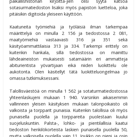
paikallishistorian kirjoitta-jien olisi syytä katsoa
sotasurmatiedoston lisäksi myös papiston luetteloa, joka
pitäisikin digitoida yleiseen käyttöön.
Kaatuneita työmiehiä ja työläisiä ilman tarkempaa
määrittelyä on minulla 2 156 ja tiedostossa 2 081,
maatyömiehiä vastaavasti 316 ja 351 sekä
käsityöammattilaisia 313 ja 334. Tarkempi erittely on
kuitenkin hankala, sillä tiedostossa on mainittu
lähdeaineiston mukaisesti satamäärin eri ammatteja
abiturientista yövartijaan eikä niiden luokittelu ole
aukotonta. Olen käsitellyt tätä luokitteluongelmaa jo
omassa tutkimuksessani.
Talollisväestöä on minulla 1 562 ja sotaturmatiedostossa
yhteenlaskujeni mukaan 1 940. Varsinkin aikaisemmin
vallinneen yleisen käsityksen mukaan talonpoikaisto oli
valkoista ja torpparit punaisia. Kuitenkin talollisia oli myös
punaisella puolella ja torppareita puolestaan kuului
suojeluskuntiin. Palsta-, lohko- ja pientilallisia kaatui
tiedoston henkilökorteista laskien punaisella puolella 50,
mutta valkoisella puolella vain 11. Joukko on pieni ja osin