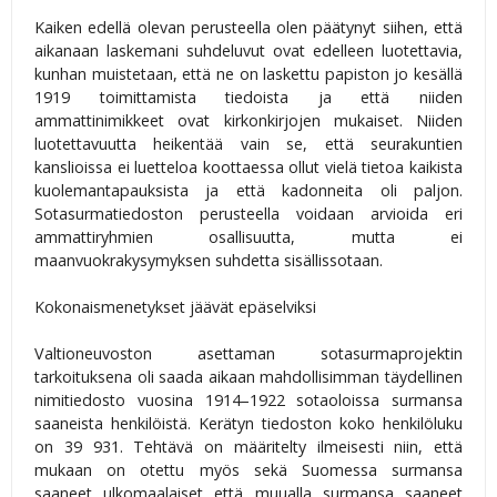
Kaiken edellä olevan perusteella olen päätynyt siihen, että
aikanaan laskemani suhdeluvut ovat edelleen luotettavia,
kunhan muistetaan, että ne on laskettu papiston jo kesällä
1919 toimittamista tiedoista ja että niiden
ammattinimikkeet ovat kirkonkirjojen mukaiset. Niiden
luotettavuutta heikentää vain se, että seurakuntien
kanslioissa ei luetteloa koottaessa ollut vielä tietoa kaikista
kuolemantapauksista ja että kadonneita oli paljon.
Sotasurmatiedoston perusteella voidaan arvioida eri
ammattiryhmien osallisuutta, mutta ei
maanvuokrakysymyksen suhdetta sisällissotaan.
Kokonaismenetykset jäävät epäselviksi
Valtioneuvoston asettaman sotasurmaprojektin
tarkoituksena oli saada aikaan mahdollisimman täydellinen
nimitiedosto vuosina 1914–1922 sotaoloissa surmansa
saaneista henkilöistä. Kerätyn tiedoston koko henkilöluku
on 39 931. Tehtävä on määritelty ilmeisesti niin, että
mukaan on otettu myös sekä Suomessa surmansa
saaneet ulkomaalaiset että muualla surmansa saaneet