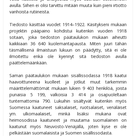
avulla. Siihen ei olisi tarvittu mitään muuta kuin pieni irtiotto
vanhoista rutiineista.
Tiedosto käsittää vuodet 1914–1922. Käsitykseni mukaan
projektin pääpaino kohdistui kuitenkin vuoden 1918
sotaan, joka tiedoston päätaulukon mukaan aiheutti
kaikkiaan 36 640 kuolemantapausta. Miten juuri tähän
täsmällisenä ilmaistuun lukuun on päädytty, sitä ei ole
ilmoitettu enkä ole kyennyt sitä tiedoston avulla
päättelemäänkään.
Saman päätaulukon mukaan sisällissodassa 1918 kaatui
haavoittuneena kuolleet ja jotkut muut tarkemmin
määrittelemättömät mukaan lukien 9 403 henkilöä, joista
punaisia 5 199, valkoisia 3 414 ja osapuoleltaan
tuntemattomia 790. Lukuihin sisältyvät kuitenkin myös
Suomessa kaatuneet saksalaiset, ruotsalaiset, venäläiset
ym. ulkomaalaiset, minkä lisäksi mukana ovat
heimosodissa kaatuneet ja muutama suomalainen on
kaatunut myös Neuvosto-Venäjällä, joten kyse ei ole
pelkästään suomalaisista ja Suomen sisällissodasta.