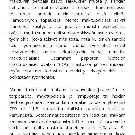
mäkituvan peltoala kasvoi raivauksen myötä yli kahden
hehtaarin, se muuttui virallisesti torpaksi. Kansankielessä
mäkitupaa sanottiin usein torpaksi, mikä selittää
Hämeenkyrön tapaukset. Monet mäkitupalaiset saivat
elantonsa käsityöstä tai jostakin muusta vakituisesta
työstä, mutta suuri osa oli vuokramökissään asuvia vapaita
työmiehiä, jotka tekivät niitä töitä, mitä kulloinkin tarjolle
tuli. Työmarkkinoilla nämä vapaat työmiehet olivat
sekatyömiehiä, mutta kirkonkirjoihin heidät merkittiin
mäkitupalaisina. Useimmat papiston luettelon
mäkitupalaiset ovatkin SDP:n tilastossa ja sen mukaan
myös sotasurmatiedostossa merkitty sekatyömiehiksi tai
pelkästään työmiehiksi.
Minun taulukkoni mukaan maanvuokraajaväestöä eli
torppareita, mäkitupalaisia ja lampuoteja tai heidän
perheenjäseniään kaatui kummallakin puolella yhteensä
799 eli 11,8 prosenttia kaikista papiston luettelon
kaatuneista. Sotasurmatiedostossa on laskujeni mukaan
samasta väestöstä kaatuneita 383 eli vain 4,1 prosenttia
tiedoston ilmoittamasta kaatuneiden koko määrästä. Se
on tietysti liian vähän, jos ajatellaan nimenomaan koko