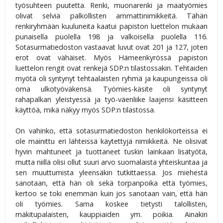
työsuhteen puutetta. Renki, muonarenki ja maatyömies
olivat selviä palkollisten ammattinimikkeitä. Tähän
renkiryhmään kuuluneita kaatui papiston luettelon mukaan
punaisella puolella 198 ja valkoisella puolella 116.
Sotasurmatiedoston vastaavat luvut ovat 201 ja 127, joten
erot ovat vähäiset. Myös Hämeenkyrössä papiston
luettelon rengit ovat renkejä SDP:n tilastossakin. Tehtaiden
myötä oli syntynyt tehtaalaisten ryhmä ja kaupungeissa oli
oma ulkotyöväkensä. Työmies-käsite oli syntynyt
rahapalkan yleistyessä ja työ-väenliike laajensi käsitteen
käyttöä, mikä näkyy myös SDP:n tilastossa.
On vahinko, että sotasurmatiedoston henkilökorteissa ei
ole mainittu eri lähteissä käytettyjä nimikkeitä. Ne olisivat
hyvin mahtuneet ja tuottaneet tuskin lainkaan lisätyötä,
mutta niillä olisi ollut suuri arvo suomalaista yhteiskuntaa ja
sen muuttumista yleensäkin tutkittaessa. Jos miehestä
sanotaan, että hän oli sekä torpanpoika että työmies,
kertoo se toki enemmän kuin jos sanotaan vain, että hän
oli työmies. Sama koskee tietysti talollisten,
mäkitupalaisten, kauppiaiden ym. poikia. Ainakin