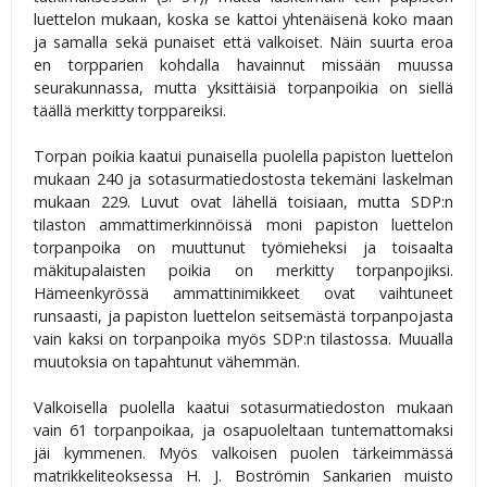
luettelon mukaan, koska se kattoi yhtenäisenä koko maan
ja samalla sekä punaiset että valkoiset. Näin suurta eroa
en torpparien kohdalla havainnut missään muussa
seurakunnassa, mutta yksittäisiä torpanpoikia on siellä
täällä merkitty torppareiksi.
Torpan poikia kaatui punaisella puolella papiston luettelon
mukaan 240 ja sotasurmatiedostosta tekemäni laskelman
mukaan 229. Luvut ovat lähellä toisiaan, mutta SDP:n
tilaston ammattimerkinnöissä moni papiston luettelon
torpanpoika on muuttunut työmieheksi ja toisaalta
mäkitupalaisten poikia on merkitty torpanpojiksi.
Hämeenkyrössä ammattinimikkeet ovat vaihtuneet
runsaasti, ja papiston luettelon seitsemästä torpanpojasta
vain kaksi on torpanpoika myös SDP:n tilastossa. Muualla
muutoksia on tapahtunut vähemmän.
Valkoisella puolella kaatui sotasurmatiedoston mukaan
vain 61 torpanpoikaa, ja osapuoleltaan tuntemattomaksi
jäi kymmenen. Myös valkoisen puolen tärkeimmässä
matrikkeliteoksessa H. J. Boströmin Sankarien muisto