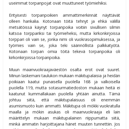
useimmat torpanpojat ovat muuttuneet työmiehiksi.
Erityisesti torpanpoikien ammattimerkinnät näyttävät
olleen hankalia. Kotonaan töitä tehnyt ja ehkä välillä
metsätöissä käynyt torpanpoika voitiin sivullisen silmin
katsoa torppariksi tai työmieheksi, mutta kirkonkirjoissa
torppari oli vain se, jonka nimi oli vuokrasopimuksessa, ja
työmies vain se, joka teki säännöllistä palkkatyötä.
Kotonaan torpan omia töitä tekevä torpanpoika oli
kirkonkirjoissa torpanpoika.
Muun maanvuokraajaväestön osalta erot ovat suuret.
Minun laskemani taulukon mukaan mäkitupalaisia ja heidän
poikiaan kaatui punaisella puolella 168 ja valkoisella
puolella 119, mutta sotasurmatiedoston mukaan heitä ei
kaatunut kummallakaan puolella yhtään ainutta. Tämä
johtuu siitä, että mäkitupalaisuus oli enemmän
asumismuoto kuin ammatti. Mäkitupa oli mökki vuokratulla
maalla ja mökin asukas oli maanvuokraaja eli lain
määrittelyn mukaan mäkitupalainen riippumatta siitä,
minkä ammatin harjoittajana hänet muuten tunnettiin. Jos