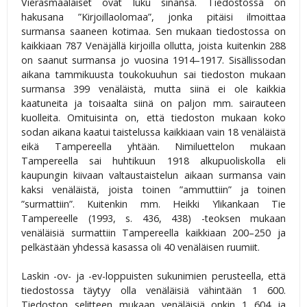
Vierasmaalaiset ovat luku sinänsä. Tiedostossa on
hakusana ”Kirjoillaolomaa”, jonka pitäisi ilmoittaa
surmansa saaneen kotimaa. Sen mukaan tiedostossa on
kaikkiaan 787 Venäjällä kirjoilla ollutta, joista kuitenkin 288
on saanut surmansa jo vuosina 1914–1917. Sisällissodan
aikana tammikuusta toukokuuhun sai tiedoston mukaan
surmansa 399 venäläistä, mutta siinä ei ole kaikkia
kaatuneita ja toisaalta siinä on paljon mm. sairauteen
kuolleita. Omituisinta on, että tiedoston mukaan koko
sodan aikana kaatui taistelussa kaikkiaan vain 18 venäläistä
eikä Tampereella yhtään. Nimiluettelon mukaan
Tampereella sai huhtikuun 1918 alkupuoliskolla eli
kaupungin kiivaan valtaustaistelun aikaan surmansa vain
kaksi venäläistä, joista toinen ”ammuttiin” ja toinen
”surmattiin”. Kuitenkin mm. Heikki Ylikankaan Tie
Tampereelle (1993, s. 436, 438) -teoksen mukaan
venäläisiä surmattiin Tampereella kaikkiaan 200–250 ja
pelkästään yhdessä kasassa oli 40 venäläisen ruumiit.
Laskin -ov- ja -ev-loppuisten sukunimien perusteella, että
tiedostossa täytyy olla venäläisiä vähintään 1 600.
Tiedoston selitteen mukaan venäläisiä onkin 1 604 ja