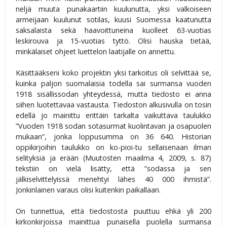
neljä muuta punakaartiin kuulunutta, yksi valkoiseen
armeijaan kuulunut sotilas, kuusi Suomessa kaatunutta
saksalaista sekä haavoittuneina kuolleet 63-vuotias
leskirouva ja 15-vuotias tyttö. Olisi hauska tietää,
minkälaiset ohjeet luettelon laatijalle on annettu.
Käsittääkseni koko projektin yksi tarkoitus oli selvittää se,
kuinka paljon suomalaisia todella sai surmansa vuoden
1918 sisällissodan yhteydessä, mutta tiedosto ei anna
siihen luotettavaa vastausta. Tiedoston alkusivulla on tosin
edellä jo mainittu erittäin tarkalta vaikuttava taulukko
”Vuoden 1918 sodan sotasurmat kuolintavan ja osapuolen
mukaan”, jonka loppusumma on 36 640. Historian
oppikirjoihin taulukko on ko-pioi-tu sellaisenaan ilman
selityksiä ja erään (Muutosten maailma 4, 2009, s. 87)
tekstiin on vielä lisätty, että ”sodassa ja sen
jälkiselvittelyissä menehtyi lähes 40 000 ihmistä”.
Jonkinlainen varaus olisi kuitenkin paikallaan.
On tunnettua, että tiedostosta puuttuu ehkä yli 200
kirkonkirjoissa mainittua punaisella puolella surmansa