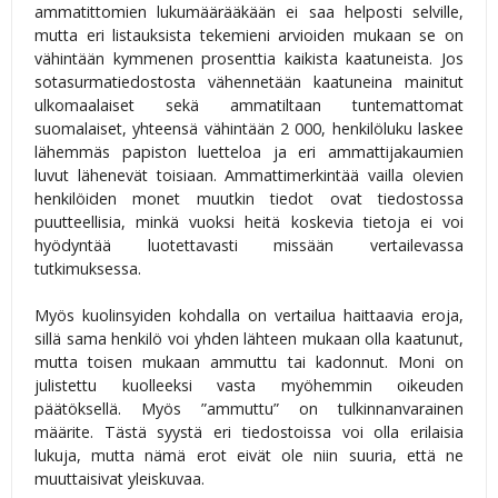
ammatittomien lukumäärääkään ei saa helposti selville,
mutta eri listauksista tekemieni arvioiden mukaan se on
vähintään kymmenen prosenttia kaikista kaatuneista. Jos
sotasurmatiedostosta vähennetään kaatuneina mainitut
ulkomaalaiset sekä ammatiltaan tuntemattomat
suomalaiset, yhteensä vähintään 2 000, henkilöluku laskee
lähemmäs papiston luetteloa ja eri ammattijakaumien
luvut lähenevät toisiaan. Ammattimerkintää vailla olevien
henkilöiden monet muutkin tiedot ovat tiedostossa
puutteellisia, minkä vuoksi heitä koskevia tietoja ei voi
hyödyntää luotettavasti missään vertailevassa
tutkimuksessa.
Myös kuolinsyiden kohdalla on vertailua haittaavia eroja,
sillä sama henkilö voi yhden lähteen mukaan olla kaatunut,
mutta toisen mukaan ammuttu tai kadonnut. Moni on
julistettu kuolleeksi vasta myöhemmin oikeuden
päätöksellä. Myös ”ammuttu” on tulkinnanvarainen
määrite. Tästä syystä eri tiedostoissa voi olla erilaisia
lukuja, mutta nämä erot eivät ole niin suuria, että ne
muuttaisivat yleiskuvaa.