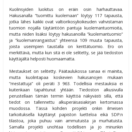
Kuolinsyiden luokitus on eräin osin harhauttavaa.
Hakusanalla ”tuomittu kuolemaan” löytyy 117 tapausta,
jotka lähes kaikki ovat valtiorikosylioikeuden vahvistaman
tuomion nojalla täytäntöön pantuja kuolemantuomioita,
mutta niiden lisäksi löytyy hakusanoilla ”kuolemantuomio”
ja ”kuolemanrangaistus” yhteensä 109 muuta tapausta,
joista useimpien taustalla on kenttätuomio. Ero on
merkittävä, mutta kun sitä ei ole selitetty, se jää tiedoston
käyttäjältä helposti huomaamatta.
Mestaukset on selitetty. Päätaulukossa sanaa ei mainita,
mutta kuolintapaa koskevien hakusanojen mukaan
”mestattuja” oli peräti 3 963. Todellisia mestauksia ei
kuitenkaan tapahtunut yhtään. Tiedoston alkusivulla
perustellaan tämän termin käyttöä näkyvästi sillä, että
tiedot on tallennettu alkuperäisasiakirjan kertomassa
muodossa. Tässä kohden projekti onkin ilmeisen
tarkoituksella käyttänyt papiston luetteloa eikä SDP:n
tilastoa, joka puhuu vain ammutuista ja murhatuista.
Samalla projekti unohtaa todellisen ja jo minunkin