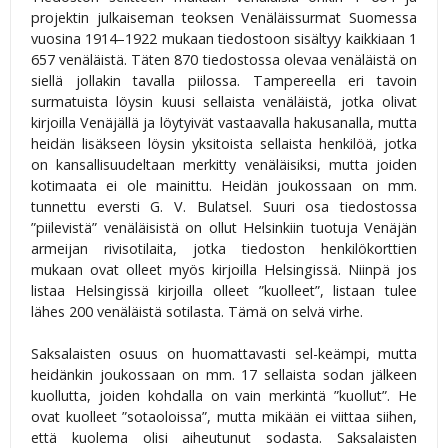
projektin julkaiseman teoksen Venäläissurmat Suomessa
vuosina 1914–1922 mukaan tiedostoon sisältyy kaikkiaan 1
657 venäläistä. Täten 870 tiedostossa olevaa venäläistä on
siellä jollakin tavalla piilossa. Tampereella eri tavoin
surmatuista löysin kuusi sellaista venäläistä, jotka olivat
kirjoilla Venäjällä ja löytyivät vastaavalla hakusanalla, mutta
heidän lisäkseen löysin yksitoista sellaista henkilöä, jotka
on kansallisuudeltaan merkitty venäläisiksi, mutta joiden
kotimaata ei ole mainittu. Heidän joukossaan on mm.
tunnettu eversti G. V. Bulatsel. Suuri osa tiedostossa
”piilevistä” venäläisistä on ollut Helsinkiin tuotuja Venäjän
armeijan rivisotilaita, jotka tiedoston henkilökorttien
mukaan ovat olleet myös kirjoilla Helsingissä. Niinpä jos
listaa Helsingissä kirjoilla olleet ”kuolleet”, listaan tulee
lähes 200 venäläistä sotilasta. Tämä on selvä virhe.
Saksalaisten osuus on huomattavasti sel-keämpi, mutta
heidänkin joukossaan on mm. 17 sellaista sodan jälkeen
kuollutta, joiden kohdalla on vain merkintä ”kuollut”. He
ovat kuolleet ”sotaoloissa”, mutta mikään ei viittaa siihen,
että kuolema olisi aiheutunut sodasta. Saksalaisten