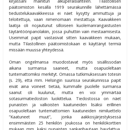
kirjassani mainitun alkuperäislähteen. Tilastollisen
päätoimiston kesällä 1919 seurakunnille lähettämässä
tiedustelukaavakkeessa ei näet kysytty ammuttuja ja
teloitettuja, vaan nimenomaan mestattuja. Kaavakkeen
laatija oli nojautunut silloiseen kuolemanrangaistusten
täytäntöönpanolakiin, jossa puhuttiin vain mestaamisesta.
Useimmat papit vastasivat sitten kaavakkeen mukaan,
mutta Tilastollinen päätoimistokaan ei käyttänyt termiä
missään muussa yhteydessä.
Oman ongelmansa muodostavat myös sisällissodan
aikana surmansa saaneet, mutta osapuoleltaan
tuntemattomiksi merkityt. Omassa tutkimuksessani totesin
(s. 29), että mm. Helsingin suurissa seurakunnissa papit
eivät aina voineet tietää, kummalle puolelle surmansa
saanut oli kuulunut, mutta en voi ymmärtää
sotasurmatiedoston luokittelua. Tiedostossa on näet
punaisten ja valkoisten kaatuneiden lisäksi erillinen
osapuoleltaan tuntemattomien kaatuneiden nimiluettelo
”Kaatuneet muut”, jonka aakkosjärjestyksessä
ensimmäisten 25 henkilön joukossa on henkilökorttien
mukaan mm. kaksi punaisten sankarihautaan haudattua,