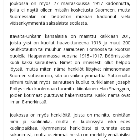
joukossa on myös 27 marraskuussa 1917 kadonnutta,
joilla ei näytä olleen mitään kosketusta Suomeen, mutta
Suomessakin on tiedoston mukaan kadonnut vielä
viitisenkymmentä saksalaista sotilasta.
Itävalta-Unkarin kansalaisia on mainittu kaikkiaan 201,
joista yksi on kuollut haavoittuneena 1915 ja muut 200
keuhkotautiin tai muuhun sairauteen Torniossa tai Ruotsin
puolella Haaparannassa vuosina 1915–1917. Böömistäkin
kuoli kaksi sairauteen. Nimet on ilmeisesti ollut helppo
löytää, mutta miten nämä henkilöt liittyivät nimenomaan
Suomen sotasurmiin, sitä on vaikea ymmärtää. Sattumalta
silmiini tulivat myös sairauteen kuollut turkkilainen Joseph
Poltys sekä kuolemaan tuomittu kiinalainen Han Shangyun,
joiden kotimaat puuttuvat hakemistosta. Kaikki nämä ovat
ilman E-merkintää.
Joukossa on myös henkilöitä, joista on mainittu enintään
nimi ja kuolinaika, mutta ei kuolinsyytä eikä edes
kuolinpaikkaa. Kymmenistä henkilöistä ei tunneta edes
sukunimeä, mutta useimmat heistä on merkitty venäläisiksi