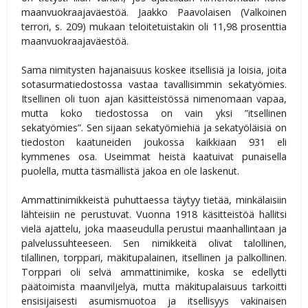
maanvuokraajaväestöä. Jaakko Paavolaisen (Valkoinen
terrori, s. 209) mukaan teloitetuistakin oli 11,98 prosenttia
maanvuokraajaväestöä.
Sama nimitysten hajanaisuus koskee itsellisiä ja loisia, joita
sotasurmatiedostossa vastaa tavallisimmin sekatyömies.
Itsellinen oli tuon ajan käsitteistössä nimenomaan vapaa,
mutta koko tiedostossa on vain yksi ”itsellinen
sekatyömies”. Sen sijaan sekatyömiehiä ja sekatyöläisiä on
tiedoston kaatuneiden joukossa kaikkiaan 931 eli
kymmenes osa. Useimmat heistä kaatuivat punaisella
puolella, mutta täsmällistä jakoa en ole laskenut.
Ammattinimikkeistä puhuttaessa täytyy tietää, minkälaisiin
lähteisiin ne perustuvat. Vuonna 1918 käsitteistöä hallitsi
vielä ajattelu, joka maaseudulla perustui maanhallintaan ja
palvelussuhteeseen. Sen nimikkeitä olivat talollinen,
tilallinen, torppari, mäkitupalainen, itsellinen ja palkollinen.
Torppari oli selvä ammattinimike, koska se edellytti
päätoimista maanviljelyä, mutta mäkitupalaisuus tarkoitti
ensisijaisesti asumismuotoa ja itsellisyys vakinaisen