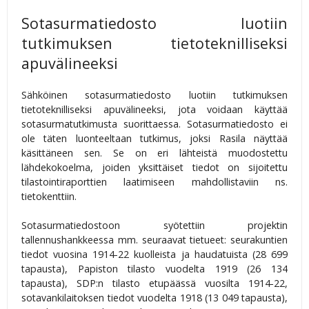
Sotasurmatiedosto luotiin
tutkimuksen tietoteknilliseksi
apuvälineeksi
Sähköinen sotasurmatiedosto luotiin tutkimuksen
tietoteknilliseksi apuvälineeksi, jota voidaan käyttää
sotasurmatutkimusta suorittaessa. Sotasurmatiedosto ei
ole täten luonteeltaan tutkimus, joksi Rasila näyttää
käsittäneen sen. Se on eri lähteistä muodostettu
lähdekokoelma, joiden yksittäiset tiedot on sijoitettu
tilastointiraporttien laatimiseen mahdollistaviin ns.
tietokenttiin.
Sotasurmatiedostoon syötettiin projektin
tallennushankkeessa mm. seuraavat tietueet: seurakuntien
tiedot vuosina 1914-22 kuolleista ja haudatuista (28 699
tapausta), Papiston tilasto vuodelta 1919 (26 134
tapausta), SDP:n tilasto etupäässä vuosilta 1914-22,
sotavankilaitoksen tiedot vuodelta 1918 (13 049 tapausta),