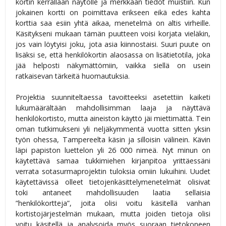
kortin kerrallaan näytölle ja merkkaan tiedot muistiin. Kun
jokainen kortti on poimittava erikseen eikä edes kahta
korttia saa esiin yhtä aikaa, menetelmä on altis virheille.
Käsitykseni mukaan tämän puutteen voisi korjata vieläkin,
jos vain löytyisi joku, jota asia kiinnostaisi. Suuri puute on
lisäksi se, että henkilökortin alaosassa on lisätietotila, joka
jää helposti näkymättömiin, vaikka siellä on usein
ratkaisevan tärkeitä huomautuksia.
Projektia suunniteltaessa tavoitteeksi asetettiin kaiketi
lukumäärältään mahdollisimman laaja ja näyttävä
henkilökortisto, mutta aineiston käyttö jäi miettimättä. Tein
oman tutkimukseni yli neljäkymmentä vuotta sitten yksin
työn ohessa, Tampereelta käsin ja silloisin välinein. Kävin
läpi papiston luettelon yli 26 000 nimeä. Nyt minun on
käytettävä samaa tukkimiehen kirjanpitoa yrittäessäni
verrata sotasurmaprojektin tuloksia omiin lukuihini. Uudet
käytettävissä olleet tietojenkäsittelymenetelmät olisivat
toki antaneet mahdollisuuden laatia sellaisia
”henkilökortteja”, joita olisi voitu käsitellä vanhan
kortistojärjestelmän mukaan, mutta joiden tietoja olisi
voitu käsitellä ja analysoida myös suoraan tietokoneen