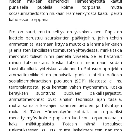
Niiden mukaan esimerkiksi Hämeenkyröstä kaatui
punaisella puolella kolme torpparia, mutta
sotasurmatiedoston mukaan Hämeenkyröstä kaatui peräti
kahdeksan torpparia.
Ero on suuri, mutta selitys on yksinkertainen. Papiston
luettelo perustuu seurakuntien pääkirjoihin, joihin tehtiin
ammattiin tai asemaan liittyviä muutoksia lähinnä kinkerien
ja erilaisten kirkollisten toimitusten yhteydessä, minkä takia
merkinnät tulivat niihin pienellä viiveellä. Se ei haitannut
minun tutkimustani, koska tutkin nimenomaan sodan
taustalla ollutta yhteiskuntarakennetta. Sotasurmaprojektin
ammattinimikkeet on punaisella puolella otettu pääosin
sosialidemokraattisen puolueen (SDP) tilastosta eli ns.
terroritilastosta, joka kerättiin vähän myöhemmin. Koska
keräyksen suorittivat puolueen paikallisjärjestöt,
ammattimerkinnät ovat ainakin teoriassa ajan tasalla,
mutta samalla kerääjien saamien tietojen ja tulkintojen
mukaiset. Täten Hämeenkyrön kohdalla on torppariksi
merkitty myös kolme papiston luettelon torpanpoikaa ja
kaksi mäkitupalaista. Totesin nämä tapaukset
tutkimuksessani (s. 31), mutta laskelmani tein papiston