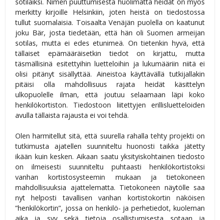
sotilaiksi. Nimen puuttumisesta huolimatta heidät on myös
merkitty kirjoille Helsinkiin, joten heistä on tiedostossa
tullut suomalaisia. Toisaalta Venäjän puolella on kaatunut
joku Bär, josta tiedetään, että hän oli Suomen armeijan
sotilas, mutta ei edes etunimeä. On tietenkin hyvä, että
tällaiset epämääräisetkin tiedot on kirjattu, mutta
täsmällisinä esitettyihin luetteloihin ja lukumääriin niitä ei
olisi pitänyt sisällyttää. Aineistoa käyttävällä tutkijallakin
pitäisi olla mahdollisuus rajata heidät käsittelyn
ulkopuolelle ilman, että joutuu selaamaan läpi koko
henkilökortiston. Tiedostoon liitettyjen erillisluetteloiden
avulla tällaista rajausta ei voi tehdä.
Olen harmitellut sitä, että suurella rahalla tehty projekti on
tutkimusta ajatellen suunniteltu huonosti taikka jätetty
ikään kuin kesken. Aikaan saatu yksityiskohtainen tiedosto
on ilmeisesti suunniteltu puhtaasti henkilökortistoksi
vanhan kortistosysteemin mukaan ja tietokoneen
mahdollisuuksia ajattelematta. Tietokoneen näytölle saa
nyt helposti tavallisen vanhan kortistokortin näköisen
”henkilökortin”, jossa on henkilö- ja perhetiedot, kuoleman
aika ja syy sekä tietoja osallistumisesta sotaan ja