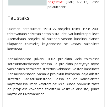
ongelmia
”. (Haik, 4/2012) Tässä
palautteeni:
Taustaksi
Suomen sotasurmat 1914–22-projekti toimi 1998–2003
tehtävänään selvittää sotaoloista johtuvat kuolintapaukset.
Asemaltaan projekti oli valtioneuvoston kanslian alainen
tilapäinen toimielin; käytännössä se vastasi valtiollista
komiteaa.
Kansallisarkisto julkaisi 2002 projektin vielä toimiessa
sotasurmatiedoston netissä, ja projektin päätyttyä myös
varsinainen tietokanta siirrettiin valtionneuvoston kansliasta
Kansallisarkistoon. Samalla projektin kokoama laaja arkisto
siirrettiin Kansallisarkistoon, jossa se on kansalaisten
käytettävissä ilman käyttörajoituksia. Ainoa poikkeus tästä
on projektin kokoama teloittajia koskeva aineisto, jonka
käyttö on luvanvarainen.