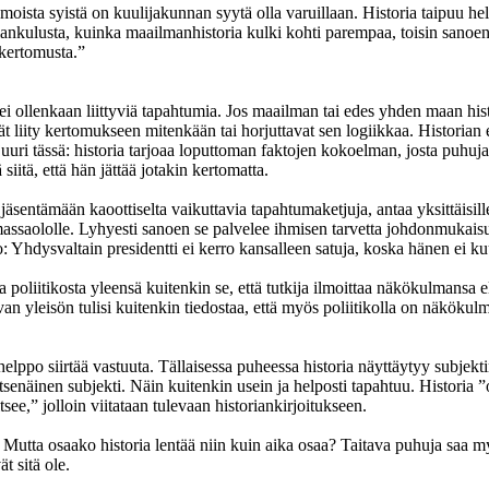
amoista syistä on kuulijakunnan syytä olla varuillaan. Historia taipuu h
riankulusta, kuinka maailmanhistoria kulki kohti parempaa, toisin sanoe
 kertomusta.”
llenkaan liittyviä tapahtumia. Jos maailman tai edes yhden maan histor
ät liity kertomukseen mitenkään tai horjuttavat sen logiikkaa. Historian 
 juuri tässä: historia tarjoaa loputtoman faktojen kokoelman, josta puhuj
siitä, että hän jättää jotakin kertomatta.
äsentämään kaoottiselta vaikuttavia tapahtumaketjuja, antaa yksittäisi
saololle. Lyhyesti sanoen se palvelee ihmisen tarvetta johdonmukaisuu
 Yhdysvaltain presidentti ei kerro kansalleen satuja, koska hänen ei ku
poliitikosta yleensä kuitenkin se, että tutkija ilmoittaa näkökulmansa eli 
an yleisön tulisi kuitenkin tiedostaa, että myös poliitikolla on näkökulma 
lppo siirtää vastuuta. Tällaisessa puheessa historia näyttäytyy subjekt
tsenäinen subjekti. Näin kuitenkin usein ja helposti tapahtuu. Historia ”
see,” jolloin viitataan tulevaan historiankirjoitukseen.
la. Mutta osaako historia lentää niin kuin aika osaa? Taitava puhuja saa m
t sitä ole.