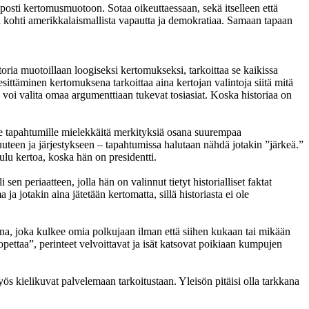
elposti kertomusmuotoon. Sotaa oikeuttaessaan, sekä itselleen että
n kohti amerikkalaismallista vapautta ja demokratiaa. Samaan tapaan
ia muotoillaan loogiseksi kertomukseksi, tarkoittaa se kaikissa
esittäminen kertomuksena tarkoittaa aina kertojan valintoja siitä mitä
a voi valita omaa argumenttiaan tukevat tosiasiat. Koska historiaa on
lle tapahtumille mielekkäitä merkityksiä osana suurempaa
teen ja järjestykseen – tapahtumissa halutaan nähdä jotakin ”järkeä.”
ulu kertoa, koska hän on presidentti.
sen periaatteen, jolla hän on valinnut tietyt historialliset faktat
ja jotakin aina jätetään kertomatta, sillä historiasta ei ole
ina, joka kulkee omia polkujaan ilman että siihen kukaan tai mikään
opettaa”, perinteet velvoittavat ja isät katsovat poikiaan kumpujen
yös kielikuvat palvelemaan tarkoitustaan. Yleisön pitäisi olla tarkkana