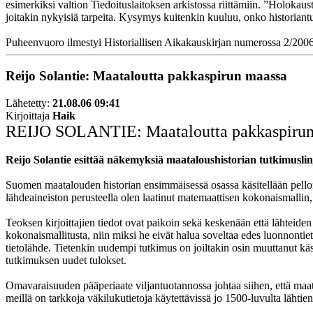
esimerkiksi valtion Tiedoituslaitoksen arkistossa riittämiin. ”Holokau
joitakin nykyisiä tarpeita. Kysymys kuitenkin kuuluu, onko historiantu
Puheenvuoro ilmestyi Historiallisen Aikakauskirjan numerossa 2/200
Reijo Solantie: Maataloutta pakkaspirun maassa
Lähetetty:
21.08.06 09:41
Kirjoittaja
Haik
REIJO SOLANTIE: Maataloutta pakkaspirun
Reijo Solantie esittää näkemyksiä maataloushistorian tutkimuslinj
Suomen maatalouden historian ensimmäisessä osassa käsitellään pellon, ni
lähdeaineiston perusteella olen laatinut matemaattisen kokonaismallin, jon
Teoksen kirjoittajien tiedot ovat paikoin sekä keskenään että lähteiden 
kokonaismallitusta, niin miksi he eivät halua soveltaa edes luonnont
tietolähde. Tietenkin uudempi tutkimus on joiltakin osin muuttanut käs
tutkimuksen uudet tulokset.
Omavaraisuuden pääperiaate viljantuotannossa johtaa siihen, että maatal
meillä on tarkkoja väkilukutietoja käytettävissä jo 1500-luvulta lähtie