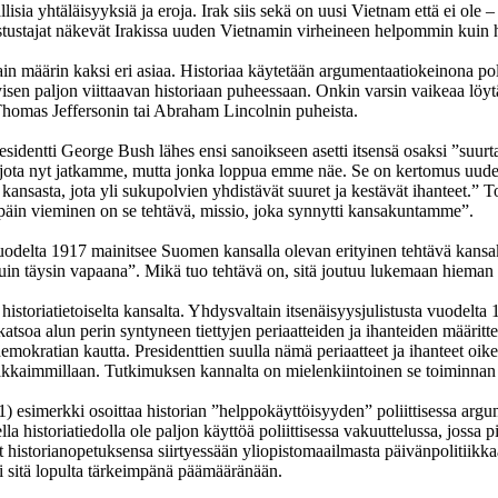
lisia yhtäläisyyksiä ja eroja. Irak siis sekä on uusi Vietnam että ei ole 
vastustajat näkevät Irakissa uuden Vietnamin virheineen helpommin kuin 
n määrin kaksi eri asiaa. Historiaa käytetään argumentaatiokeinona poliit
yisen paljon viittaavan historiaan puheessaan. Onkin varsin vaikeaa löy
 Thomas Jeffersonin tai Abraham Lincolnin puheista.
dentti George Bush lähes ensi sanoikseen asetti itsensä osaksi ”suurt
jota nyt jatkamme, mutta jonka loppua emme näe. Se on kertomus uudesta
ansasta, jota yli sukupolvien yhdistävät suuret ja kestävät ihanteet.” T
päin vieminen on se tehtävä, missio, joka synnytti kansakuntamme”.
uodelta 1917 mainitsee Suomen kansalla olevan erityinen tehtävä kansak
n kuin täysin vapaana”. Mikä tuo tehtävä on, sitä joutuu lukemaan hieman r
 historiatietoiselta kansalta. Yhdysvaltain itsenäisyysjulistusta vuodel
katsoa alun perin syntyneen tiettyjen periaatteiden ja ihanteiden määrit
emokratian kautta. Presidenttien suulla nämä periaatteet ja ihanteet oi
kaimmillaan. Tutkimuksen kannalta on mielenkiintoinen se toiminnan kirjo
) esimerkki osoittaa historian ”helppokäyttöisyyden” poliittisessa argu
a historiatiedolla ole paljon käyttöä poliittisessa vakuuttelussa, jossa pi
historianopetuksensa siirtyessään yliopistomaailmasta päivänpolitiikkaan
i sitä lopulta tärkeimpänä päämääränään.