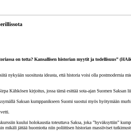
illissota
iassa on totta? Kansallisen historian myytit ja todellisuus” (HAi
itä nykyään suositusta ideasta, että historia voisi olla postmodernia mie
a Kähkösen kirjoitus, jossa tämä esittää sota-ajan Suomen Saksan liitto
väksymällä Saksan kumppanikseen Suomi suostui myös hyötymään murhista
vetti.
 diskurssiin kuului holokaustia toteuttava Saksa, joka ”hyväksyttiin” ku
n mikäli jättää huomiotta niin poliittisen historian massiiviset tutkimus