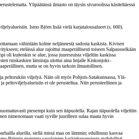
rustelematta. Ylipäätänsä ilmasto on täysin sivuroolissa käsiteltäessä
elyalueisiin. Ismo Björn lisää vielä karjatalousalueet (s. 600).
in ottamaan vähintään kolme neljännestä sadosta kaskista. Kivisen
ykseen; etelässä alue rajoittui maaperällisesti toiseen Salpausselkään
oli kuitenkin se alue, jossa juuresruista viljeltiin kaskissa
sten ruiskaskien länsiraja ulottui aina linjalle Kiskonjoki–
perällinen, mutta se on hyvin tarkoin ilmastollinen.
ja peltorukiin viljelyä. Näin oli myös Pohjois-Satakunnassa, Ylä-
 peltoviljelyalueisiin ei ole perusteltua. Niin perusteellinen ja
uomattavasti pienempi kuin sen itäpuolella. Rajan itäpuolella viljeltiin
einen nimenomaan vaati syville juurilleen sulaa maata hyvin
parhailla alueilla, siellä missä maa on lämmin; edullisuus kasvaa
 Ismo Björnin maininta savolaisten kaskiekspansiosta mahdollisti