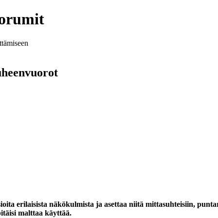
oorumit
ittämiseen
puheenvuorot
ioita erilaisista näkökulmista ja asettaa niitä mittasuhteisiin, pun
itäisi malttaa käyttää.