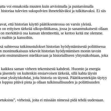
tta voi ennakoida muuten kuin arvioimalla ja puntaroimalla
 historiaa tulevien sukupolvien ihmeteltäväksi ja tulkittavaksi. Ei siis
at, että historian käyttö päätöksenteossa on varsin yleistä.
 on erityisen tärkeää ulkopolitiikassa, jossa jo sananmukaisesti ollaan
 on merkittävä osa kansan identiteettiä, se kertoo keitä me olemme.
 maihin ja kansoihin.
ssä suhteessa tutkimustulokset historian hyödyntämisestä poliittisessa
eiden monimutkaisuus tekevät historian hyödyntämisen monin tavoin
at usein ensimmäiseen mielikuvaan ja historialliseen yhtymäkohtaan, joka
n kaikkea saman virheen tekemisestä kahdesti. Huomio ja energia
 jäsentely on kuitenkin ensiarvoisen tärkeää, sillä kahta täysin
ttomat yksityiskohdat, joita historia on täynnä. Päätöksentekijän täytyy
 loppuu pitävä pinta ja ollaan tulkinnallisuuden ja poliittisuuden
tuksista”, virheistä, joita ei missään nimessä pidä tehdä uudestaan.