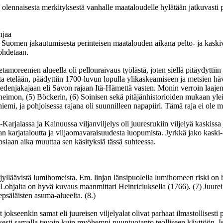
olennaisesta merkityksestä vanhalle maataloudelle hylätään jatkuvasti pe
hjaa
uomen jakautumisesta perinteisen maatalouden aikana pelto- ja kaskivilj
nohdetaan.
tamoreenien alueella oli pellonraivaus työlästä, joten siellä pitäydytti
etelään, päädyttiin 1700-luvun lopulla ylikaskeamiseen ja metsien hävit
edenjakajaan eli Savon rajaan Itä-Hämettä vasten. Monin verroin laajempi 
kinheimon, (5) Böckerin, (6) Soinisen sekä pitäjänhistorioiden mukaan ylei
ja pohjoisessa rajana oli suunnilleen napapiiri. Tämä raja ei ole maa
jalassa ja Kainuussa viljanviljelys oli juuresrukiin viljelyä kaskissa 
 karjataloutta ja viljaomavaraisuudesta luopumista. Jyrkkä jako kaski- ja
iaan aika muuttaa sen käsityksiä tässä suhteessa.
jylläävistä lumihomeista. Em. linjan länsipuolella lumihomeen riski on h
ksi Lohjalta on hyvä kuvaus maanmittari Heinriciuksella (1766). (7) Juur
epsäläisten asuma-alueelta. (8.)
jokseenkin samat eli juureisen viljelyalat olivat parhaat ilmastollisesti 
llisesti samalla tavoin kuin myöhempi puuntuotanto teolliseen käyttöön.