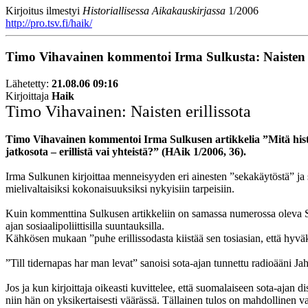
Kirjoitus ilmestyi
Historiallisessa Aikakauskirjassa
1/2006
http://pro.tsv.fi/haik/
Timo Vihavainen kommentoi Irma Sulkusta: Naisten er
Lähetetty:
21.08.06 09:16
Kirjoittaja
Haik
Timo Vihavainen: Naisten erillissota
Timo Vihavainen kommentoi Irma Sulkusen artikkelia ”Mitä histor
jatkosota – erillistä vai yhteistä?” (HAik 1/2006, 36).
Irma Sulkunen kirjoittaa menneisyyden eri ainesten ”sekakäytöstä” ja si
mielivaltaisiksi kokonaisuuksiksi nykyisiin tarpeisiin.
Kuin kommenttina Sulkusen artikkeliin on samassa numerossa oleva Sirp
ajan sosiaalipoliittisilla suuntauksilla.
Kähkösen mukaan ”puhe erillissodasta kiistää sen tosiasian, että hy
”Till tidernapas har man levat” sanoisi sota-ajan tunnettu radioääni Jah
Jos ja kun kirjoittaja oikeasti kuvittelee, että suomalaiseen sota-ajan
niin hän on yksikertaisesti väärässä. Tällainen tulos on mahdollinen vai