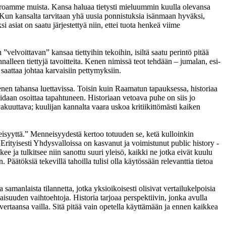
me eroamme muista. Kansa haluaa tietysti mieluummin kuulla olevansa
 Kun kansalta tarvitaan yhä uusia ponnistuksia isänmaan hyväksi,
siat on saatu järjestettyä niin, ettei tuota henkeä viime
 ”velvoittavan” kansaa tiettyihin tekoihin, isiltä saatu perintö pitää
nalleen tiettyjä tavoitteita. Kenen nimissä teot tehdään – jumalan, esi-
saattaa johtaa karvaisiin pettymyksiin.
 kenen tahansa luettavissa. Toisin kuin Raamatun tapauksessa, historiaa
oidaan osoittaa tapahtuneen. Historiaan vetoava puhe on siis jo
akuuttava; kuulijan kannalta vaara uskoa kritiikittömästi kaiken
neisyyttä.” Menneisyydestä kertoo totuuden se, ketä kulloinkin
rityisesti Yhdysvalloissa on kasvanut ja voimistunut public history -
e ja tulkitsee niin sanottu suuri yleisö, kaikki ne jotka eivät kuulu
äätöksiä tekevillä tahoilla tulisi olla käytössään relevanttia tietoa
 samanlaista tilannetta, jotka yksioikoisesti olisivat vertailukelpoisia
isuuden vaihtoehtoja. Historia tarjoaa perspektiivin, jonka avulla
n vertaansa vailla. Sitä pitää vain opetella käyttämään ja ennen kaikkea