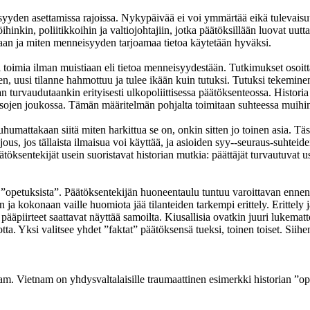
yden asettamissa rajoissa. Nykypäivää ei voi ymmärtää eikä tulevaisuu
inkin, poliitikkoihin ja valtiojohtajiin, jotka päätöksillään luovat uutta
taan ja miten menneisyyden tarjoamaa tietoa käytetään hyväksi.
toimia ilman muistiaan eli tietoa menneisyydestään. Tutkimukset osoittav
n, uusi tilanne hahmottuu ja tulee ikään kuin tutuksi. Tutuksi tekeminen
 turvaudutaankin erityisesti ulkopoliittisessa päätöksenteossa. Historia
nsojen joukossa. Tämän määritelmän pohjalta toimitaan suhteessa muihin
humattakaan siitä miten harkittua se on, onkin sitten jo toinen asia. Tä
ljous, jos tällaista ilmaisua voi käyttää, ja asioiden syy--seuraus-suht
 päätöksentekijät usein suoristavat historian mutkia: päättäjät turvautuv
 ”opetuksista”. Päätöksentekijän huoneentaulu tuntuu varoittavan enne
a kokonaan vaille huomiota jää tilanteiden tarkempi erittely. Erittely ja
a pääpiirteet saattavat näyttää samoilta. Kiusallisia ovatkin juuri lukema
ta. Yksi valitsee yhdet ”faktat” päätöksensä tueksi, toinen toiset. Siihen
nam. Vietnam on yhdysvaltalaisille traumaattinen esimerkki historian ”ope