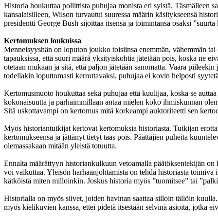
Historia houkuttaa poliittista puhujaa monista eri syistä. Täsmälleen s
kansalaisilleen, Wilson turvautui suuressa määrin käsitykseensä histo
presidentti George Bush sijoittaa itsensä ja toimintansa osaksi ”suurta
Kertomuksen loukuissa
Menneisyyshän on loputon joukko toisiinsa enemmän, vähemmän tai ei o
tapauksissa, että suuri määrä yksityiskohtia jätetään pois, koska ne eiv
otetaan mukaan ja sitä, että paljon jätetään sanomatta. Vaara piileekin
todellakin loputtomasti kerrottavaksi, puhujaa ei kovin helposti syytetä 
Kertomusmuoto houkuttaa sekä puhujaa että kuulijaa, koska se auttaa j
kokonaisuutta ja parhaimmillaan antaa mielen koko ihmiskunnan olemas
Sitä uskottavampi on kertomus mitä korkeampi auktoriteetti sen kertoo:
Myös historiantutkijat kertovat kertomuksia historiasta. Tutkijan erottaa 
kertomukseensa ja jättänyt tietyt taas pois. Päättäjien puheita kuuntelev
olemassakaan mitään yleistä totuutta.
Ennalta määrättyyn historiankulkuun vetoamalla päätöksentekijän on he
voi vaikuttaa. Yleisön harhaanjohtamista on tehdä historiasta toimiva i
kätköistä miten milloinkin. Joskus historia myös ”tuomitsee” tai ”palkit
Historialla on myös siivet, joiden havinan saattaa silloin tällöin kuul
myös kielikuvien kanssa, ettei pidetä itsestään selvinä asioita, jotka eivä