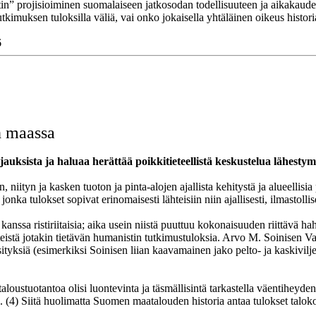
stin” projisioiminen suomalaiseen jatkosodan todellisuuteen ja aikakaude
tkimuksen tuloksilla väliä, vai onko jokaisella yhtäläinen oikeus histori
6
 maassa
auksista ja haluaa herättää poikkitieteellistä keskustelua lähestymi
ityn ja kasken tuoton ja pinta-alojen ajallista kehitystä ja alueellisia pi
ka tulokset sopivat erinomaisesti lähteisiin niin ajallisesti, ilmastollise
kanssa ristiriitaisia; aika usein niistä puuttuu kokonaisuuden riittävä ha
ieteistä jotakin tietävän humanistin tutkimustuloksia. Arvo M. Soinis
ityksiä (esimerkiksi Soinisen liian kaavamainen jako pelto- ja kaskivilje
oustuotantoa olisi luontevinta ja täsmällisintä tarkastella väentiheyden 
n. (4) Siitä huolimatta Suomen maatalouden historia antaa tulokset taloko