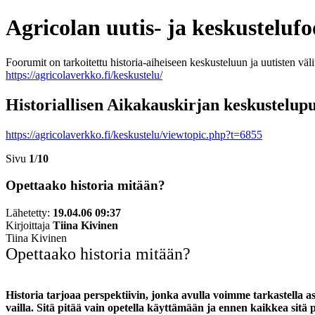
Agricolan uutis- ja keskusteluf
Foorumit on tarkoitettu historia-aiheiseen keskusteluun ja uutisten väl
https://agricolaverkko.fi/keskustelu/
Historiallisen Aikakauskirjan keskustelu
https://agricolaverkko.fi/keskustelu/viewtopic.php?t=6855
Sivu
1
/
10
Opettaako historia mitään?
Lähetetty:
19.04.06 09:37
Kirjoittaja
Tiina Kivinen
Tiina Kivinen
Opettaako historia mitään?
Historia tarjoaa perspektiivin, jonka avulla voimme tarkastella as
vailla. Sitä pitää vain opetella käyttämään ja ennen kaikkea sitä p