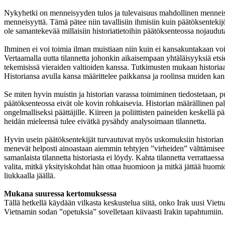
Nykyhetki on menneisyyden tulos ja tulevaisuus mahdollinen menneisy
menneisyyttä. Tämä pätee niin tavallisiin ihmisiin kuin päätöksentekijöih
ole samantekevää millaisiin historiatietoihin päätöksenteossa nojaudu
Ihminen ei voi toimia ilman muistiaan niin kuin ei kansakuntakaan voi 
Vertaamalla uutta tilannetta johonkin aikaisempaan yhtäläisyyksiä etsie
tekemisissä vieraiden valtioiden kanssa. Tutkimusten mukaan historiaan
Historiansa avulla kansa määrittelee paikkansa ja roolinsa muiden ka
Se miten hyvin muistin ja historian varassa toimiminen tiedostetaan, pu
päätöksenteossa eivät ole kovin rohkaisevia. Historian määrällinen pa
ongelmalliseksi päättäjille. Kiireen ja poliittisten paineiden keskellä
heidän mieleensä tulee eivätkä pysähdy analysoimaan tilannetta.
Hyvin usein päätöksentekijät turvautuvat myös uskomuksiin historian
menevät helposti ainoastaan aiemmin tehtyjen ”virheiden” välttämiseen j
samanlaista tilannetta historiasta ei löydy. Kahta tilannetta verrattaess
valita, mitkä yksityiskohdat hän ottaa huomioon ja mitkä jättää huomiot
liukkaalla jäällä.
Mukana suuressa kertomuksessa
Tällä hetkellä käydään vilkasta keskustelua siitä, onko Irak uusi Viet
Vietnamin sodan ”opetuksia” sovelletaan kiivaasti Irakin tapahtumiin.