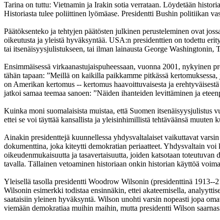
Tarina on tuttu: Vietnamin ja Irakin sotia verrataan. Löydetään historial
Historiasta tulee poliittinen lyömäase. Presidentti Bushin politiikan 
Päätöksenteko ja tehtyjen päätösten julkinen perusteleminen ovat jossai
oikeutusta ja yleistä hyväksyntää. USA:n presidenttien on todettu erit
tai itsenäisyysjulistukseen, tai ilman lainausta George Washingtonin,
Ensimmäisessä virkaanastujaispuheessaan, vuonna 2001, nykyinen presi
tähän tapaan: ”Meillä on kaikilla paikkamme pitkässä kertomuksessa, 
on Amerikan kertomus -- kertomus haavoittuvaisesta ja erehtyväisestä k
jatkoi samaa teemaa sanoen: ”Näiden ihanteiden levittäminen ja eteen
Kuinka moni suomalaisista muistaa, että Suomen itsenäisyysjulistus v
ettei se voi täyttää kansallista ja yleisinhimillistä tehtäväänsä muute
Ainakin presidenttejä kuunnellessa yhdysvaltalaiset vaikuttavat varsin
dokumenttina, joka kiteytti demokratian periaatteet. Yhdysvaltain voi 
oikeudenmukaisuutta ja tasavertaisuutta, joiden katsotaan toteutuvan d
tavalla. Tällainen vetoaminen historiaan onkin historian käyttöä voimak
Yleisellä tasolla presidentti Woodrow Wilsonin (presidenttinä 1913--21
Wilsonin esimerkki todistaa ensinnäkin, ettei akateemisella, analyyttisell
saataisiin yleinen hyväksyntä. Wilson unohti varsin nopeasti jopa omat 
viemään demokratiaa muihin maihin, mutta presidentti Wilson saarnas