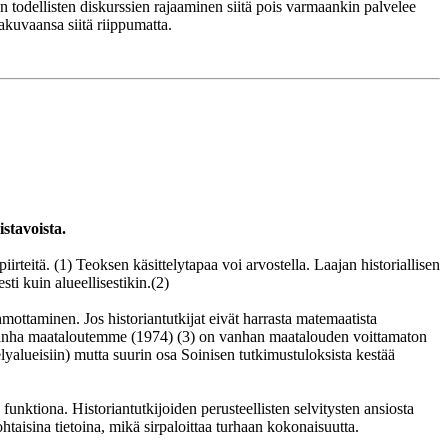
n todellisten diskurssien rajaaminen siitä pois varmaankin palvelee
akuvaansa siitä riippumatta.
stavoista.
irteitä. (1) Teoksen käsittelytapaa voi arvostella. Laajan historiallisen
sti kuin alueellisestikin.(2)
hmottaminen. Jos historiantutkijat eivät harrasta matemaatista
en Vanha maataloutemme (1974) (3) on vanhan maatalouden voittamaton
lyalueisiin) mutta suurin osa Soinisen tutkimustuloksista kestää
funktiona. Historiantutkijoiden perusteellisten selvitysten ansiosta
htaisina tietoina, mikä sirpaloittaa turhaan kokonaisuutta.