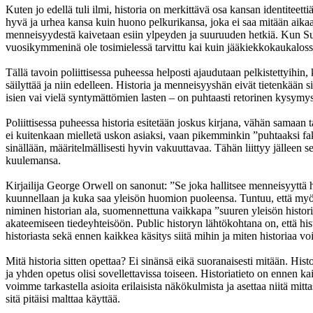
Kuten jo edellä tuli ilmi, historia on merkittävä osa kansan identitee
hyvä ja urhea kansa kuin huono pelkurikansa, joka ei saa mitään aikaa
menneisyydestä kaivetaan esiin ylpeyden ja suuruuden hetkiä. Kun Suom
vuosikymmeninä ole tosimielessä tarvittu kai kuin jääkiekkokaukaloss
Tällä tavoin poliittisessa puheessa helposti ajaudutaan pelkistettyihin, 
säilyttää ja niin edelleen. Historia ja menneisyyshän eivät tietenkään 
isien vai vielä syntymättömien lasten – on puhtaasti retorinen kysymys.
Poliittisessa puheessa historia esitetään joskus kirjana, vähän samaan t
ei kuitenkaan mielletä uskon asiaksi, vaan pikemminkin ”puhtaaksi fakt
sinällään, määritelmällisesti hyvin vakuuttavaa. Tähän liittyy jälleen
kuulemansa.
Kirjailija George Orwell on sanonut: ”Se joka hallitsee menneisyyttä h
kuunnellaan ja kuka saa yleisön huomion puoleensa. Tuntuu, että myös 
niminen historian ala, suomennettuna vaikkapa ”suuren yleisön historia”
akateemiseen tiedeyhteisöön. Public historyn lähtökohtana on, että hist
historiasta sekä ennen kaikkea käsitys siitä mihin ja miten historiaa voi
Mitä historia sitten opettaa? Ei sinänsä eikä suoranaisesti mitään. Histo
ja yhden opetus olisi sovellettavissa toiseen. Historiatieto on ennen 
voimme tarkastella asioita erilaisista näkökulmista ja asettaa niitä mit
sitä pitäisi malttaa käyttää.