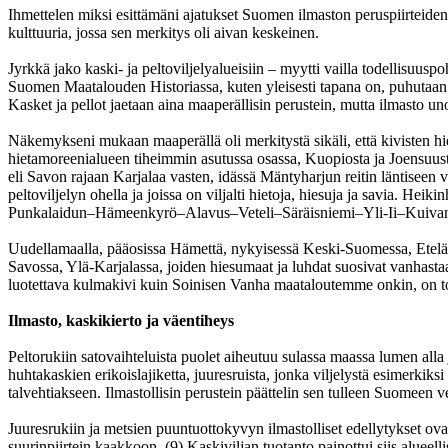
Ihmettelen miksi esittämäni ajatukset Suomen ilmaston peruspiirteiden 
kulttuuria, jossa sen merkitys oli aivan keskeinen.
Jyrkkä jako kaski- ja peltoviljelyalueisiin – myytti vailla todellisuuspo
Suomen Maatalouden Historiassa, kuten yleisesti tapana on, puhutaan S
Kasket ja pellot jaetaan aina maaperällisin perustein, mutta ilmasto u
Näkemykseni mukaan maaperällä oli merkitystä sikäli, että kivisten hie
hietamoreenialueen tiheimmin asutussa osassa, Kuopiosta ja Joensuusta 
eli Savon rajaan Karjalaa vasten, idässä Mäntyharjun reitin läntiseen v
peltoviljelyn ohella ja joissa on viljalti hietoja, hiesuja ja savia. Hei
Punkalaidun–Hämeenkyrö–Alavus–Veteli–Säräisniemi–Yli-Ii–Kuivaniemi, 
Uudellamaalla, pääosissa Hämettä, nykyisessä Keski-Suomessa, Etelä-Kar
Savossa, Ylä-Karjalassa, joiden hiesumaat ja luhdat suosivat vanhastaan
luotettava kulmakivi kuin Soinisen Vanha maataloutemme onkin, on tos
Ilmasto, kaskikierto ja väentiheys
Peltorukiin satovaihteluista puolet aiheutuu sulassa maassa lumen alla 
huhtakaskien erikoislajiketta, juuresruista, jonka viljelystä esimerki
talvehtiakseen. Ilmastollisin perustein päättelin sen tulleen Suomeen v
Juuresrukiin ja metsien puuntuottokyvyn ilmastolliset edellytykset ovat 
suurinpiirtein kaakkoon. (9) Kaskiviljan tuotanto painottui siis aluee