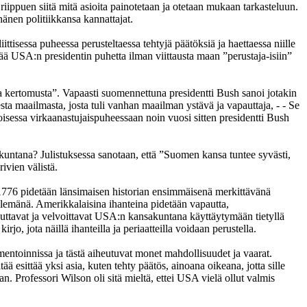
– riippuen siitä mitä asioita painotetaan ja otetaan mukaan tarkasteluun.
hänen politiikkansa kannattajat.
tisessa puheessa perusteltaessa tehtyjä päätöksiä ja haettaessa niille
tää USA:n presidentin puhetta ilman viittausta maan ”perustaja-isiin”
a kertomusta”. Vapaasti suomennettuna presidentti Bush sanoi jotakin
 maailmasta, josta tuli vanhan maailman ystävä ja vapauttaja, - - Se
oisessa virkaanastujaispuheessaan noin vuosi sitten presidentti Bush
untana? Julistuksessa sanotaan, että ”Suomen kansa tuntee syvästi,
ivien välistä.
ta 1776 pidetään länsimaisen historian ensimmäisenä merkittävänä
telemänä. Amerikkalaisina ihanteina pidetään vapautta,
keuttavat ja velvoittavat USA:n kansakuntana käyttäytymään tietyllä
, jota näillä ihanteilla ja periaatteilla voidaan perustella.
mentoinnissa ja tästä aiheutuvat monet mahdollisuudet ja vaarat.
tää esittää yksi asia, kuten tehty päätös, ainoana oikeana, jotta sille
. Professori Wilson oli sitä mieltä, ettei USA vielä ollut valmis