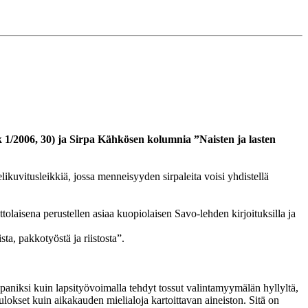
k 1/2006, 30) ja Sirpa Kähkösen kolumnia ”Naisten ja lasten
likuvitusleikkiä, jossa menneisyyden sirpaleita voisi yhdistellä
laisena perustellen asiaa kuopiolaisen Savo-lehden kirjoituksilla ja
, pakkotyöstä ja riistosta”.
mppaniksi kuin lapsityövoimalla tehdyt tossut valintamyymälän hyllyltä,
tulokset kuin aikakauden mielialoja kartoittavan aineiston. Sitä on