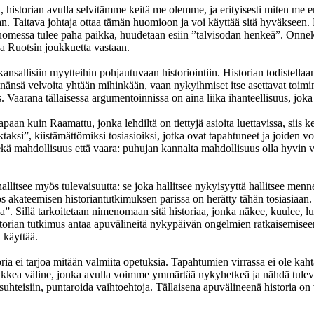
ttiä, historian avulla selvitämme keitä me olemme, ja erityisesti miten 
n. Taitava johtaja ottaa tämän huomioon ja voi käyttää sitä hyväkseen.
essa tulee paha paikka, huudetaan esiin ”talvisodan henkeä”. Onneksi a
a Ruotsin joukkuetta vastaan.
kansallisiin myytteihin pohjautuvaan historiointiin. Historian todistellaan
sinänsä velvoita yhtään mihinkään, vaan nykyihmiset itse asettavat toimin
 Vaarana tällaisessa argumentoinnissa on aina liika ihanteellisuus, joka 
apaan kuin Raamattu, jonka lehdiltä on tiettyjä asioita luettavissa, siis
aksi”, kiistämättömiksi tosiasioiksi, jotka ovat tapahtuneet ja joiden v
 sekä mahdollisuus että vaara: puhujan kannalta mahdollisuus olla hyvin v
allitsee myös tulevaisuutta: se joka hallitsee nykyisyyttä hallitsee men
akateemisen historiantutkimuksen parissa on herätty tähän tosiasiaan. E
. Sillä tarkoitetaan nimenomaan sitä historiaa, jonka näkee, kuulee, luke
orian tutkimus antaa apuvälineitä nykypäivän ongelmien ratkaisemiseen. P
 käyttää.
ria ei tarjoa mitään valmiita opetuksia. Tapahtumien virrassa ei ole kahta
kaikkea väline, jonka avulla voimme ymmärtää nykyhetkeä ja nähdä tuleva
tasuhteisiin, puntaroida vaihtoehtoja. Tällaisena apuvälineenä historia o