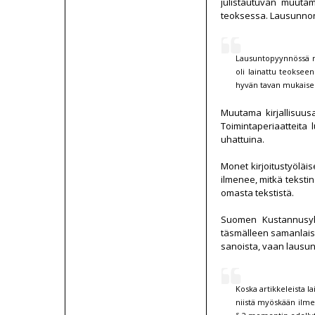
julistautuvan muutam
teoksessa. Lausunnon 
Lausuntopyynnössä ma
oli lainattu teokseen
hyvän tavan mukaisest
Muutama kirjallisuus
Toimintaperiaatteita 
uhattuina.
Monet kirjoitustyöläis
ilmenee, mitkä tekstin
omasta tekstistä.
Suomen Kustannusyhd
täsmälleen samanlais
sanoista, vaan lausu
Koska artikkeleista l
niistä myöskään ilmen