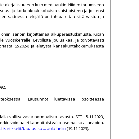
 tietokirjallisuuteen kuin mediaankin. Niiden torjumiseen
isuus- ja korkeakoulukohuista saisi pisteen ja jos ensi
heen sattuessa tekijällä on tahtoa ottaa siitä vastuu ja
n omin sanoin kirjoittamaa alkuperäistutkimusta. Kiitän
lle vuosikerralle. Levollista jouluaikaa, ja toivottavasti
oriasta (2/2024) ja eletystä kansakuntakokemuksesta
992.
eoksessa. Lausunnot luettavissa osoitteessa
alla vallitsevasta normaalista tavasta. STT 15.11.2023,
merkin voimaa ei kannattaisi valta-asemassa aliarvioida.
i/artikkelit/tapaus-su ... aula-helin
(19.11.2023).