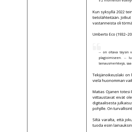
§ 2 momentin edellyt
Kun syksyllä 2022 tein
tietolähteitään. Jotkut
vastanneista oli törmän
Umberto Eco (1932–2016)
-- on oltava täysin 
plagioimiseen. -- l
lainausmerkkejä, saa
Tekijänoikeuslaki on 
vielä huonomman vaik
Matias Ojanen totesi 
viittaustavat eivät ol
digitaalisesta julkai
pohjille. On turvallisi
Siltä varalta, että j
tuoda esiin lainauksin,