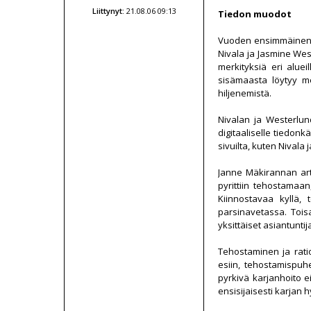
Liittynyt:
21.08.06 09:13
Tiedon muodot
Vuoden ensimmäinen Hi
Nivala ja Jasmine West
merkityksiä eri alue
sisämaasta löytyy me
hiljenemistä.
Nivalan ja Westerlund
digitaaliselle tiedonk
sivuilta, kuten Nival
Janne Mäkirannan arti
pyrittiin tehostamaan
Kiinnostavaa kyllä, 
parsinavetassa. Toisa
yksittäiset asiantuntij
Tehostaminen ja rati
esiin, tehostamispuhe
pyrkivä karjanhoito ei
ensisijaisesti karjan