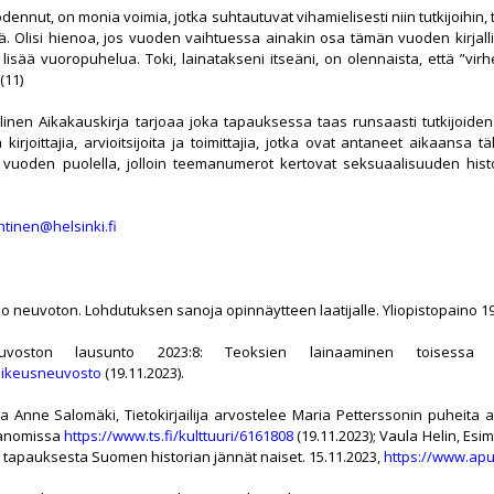
odennut, on monia voimia, jotka suhtautuvat vihamielisesti niin tutkijoihin,
yötä. Olisi hienoa, jos vuoden vaihtuessa ainakin osa tämän vuoden kirjall
 lisää vuoropuhelua. Toki, lainatakseni itseäni, on olennaista, että ”vir
(11)
allinen Aikakauskirja tarjoaa joka tapauksessa taas runsaasti tutkijoide
 kirjoittajia, arvioitsijoita ja toimittajia, jotka ovat antaneet aikaansa tä
uoden puolella, jolloin teemanumerot kertovat seksuaalisuuden hist
htinen@helsinki.fi
ko neuvoton. Lohdutuksen sanoja opinnäytteen laatijalle. Yliopistopaino 1
euvoston lausunto 2023:8: Teoksien lainaaminen toisessa t
noikeusneuvosto
(19.11.2023).
a Anne Salomäki, Tietokirjailija arvostelee Maria Petterssonin puheita al
Sanomissa
https://www.ts.fi/kulttuuri/6161808
(19.11.2023); Vaula Helin, Esi
i tapauksesta Suomen historian jännät naiset. 15.11.2023,
https://www.apu.f