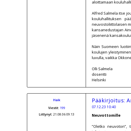
aloittamaan kouluhall
Alfred Salmela itse jo
kouluhallituksen p
neuvostoliittolaisen 
kansanedustajan Aino 
jäsenenä kansakouluk
Näin Suomeen luotiin
koulujen yleistyminen
luvulla, vaikka Okkone
Olli Salmela
dosentti
Helsinki
Pääkirjoitus: 
Haik
07.12.23 10:40
Viestit:
199
Liittynyt:
21.08.06 09:13
Neuvottomille
”Oletko neuvoton”, t