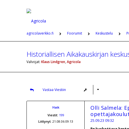
agricolaverkko.fi
Foorumit
Keskustelu
P
Historiallisen Aikakauskirjan kes
Valvojat:
Klaus Lindgren
,
Agricola
Vastaa Viestiin
Olli Salmela: 
Haik
opettajakoulut
Viestit:
199
25.09.23 09:32
Liittynyt:
21.08.06 09:13
Epäuskottava kerto