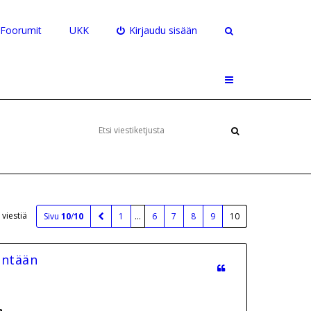
Foorumit
UKK
Kirjaudu sisään
 viestiä
Sivu
10
/
10
1
…
6
7
8
9
10
intään
a