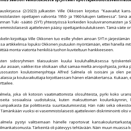
kauskirjassa (2/2023) julkaistiin Ville Okkosen kirjoitus ”Kaavailut kan
istolaisten opettajien valvonta 1950- ja 1960-lukujen taitteessa”. Siinä
nan Tuki -säätiö (SYT) yhteistyössä korkeiden kouluviranomaisten ja SUP
semmistolaisesti ajattelevien pääsy opettajankoulutukseen. Tämä väite o
ikkelin kirjoittaja Ville Okkonen tuo esille yhden ainoan SYT:n järjestämä
assa artikkelinsa lopuksi Okkonen joutuukin myöntämään, ettei hänellä mit
 liittää monta viatonta henkilöä tuohon kuviteltuun hankkeeseen.
isten sidosryhmien tilaisuuksiin kuului kouluhallituksessa työskente
ului asiaan, vaikkei itse olisikaan ollut samaa mieltä arvopohjasta, jonka p
usosaston koulutoimenjohtaja Alfred Salmela oli isoisäni ja olen pe
kalaisia ja kouluvaikuttajia kirjoittaessani hänen elämäkertansa. Kukaan, 
rttailee.
almela, joka oli kotoisin vaatimattomista olosuhteista, pyrki koko ura
useita sosiaalisia uudistuksia, kuten maksuttoman koulunkäynnin, k
suinpaikasta (tai poliittisesta suuntautumisesta). Hän näki sekä oikeis
Tämänkään vuoksi ei vasemmistolaisesti ajattelevien diskriminointi olisi v
lmela pystyi valitsemaan hänelle raportoivat kansakouluntarkasta
lmankatsomusta. Tärkeintä oli pätevyys tehtävään. Näin muun muassa koul