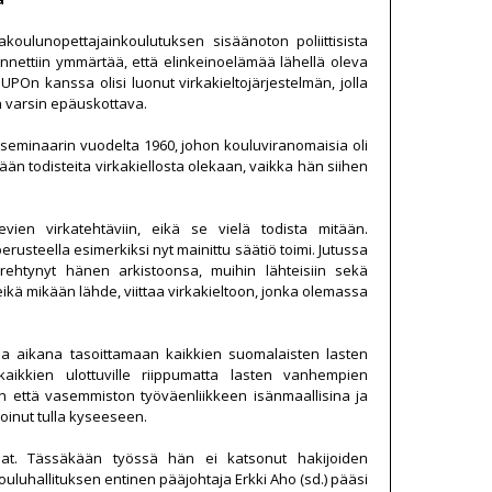
sakoulunopettajainkoulutuksen sisäänoton poliittisista
 annettiin ymmärtää, että elinkeinoelämää lähellä oleva
On kanssa olisi luonut virkakieltojärjestelmän, jolla
n varsin epäuskottava.
n seminaarin vuodelta 1960, johon kouluviranomaisia oli
ään todisteita virkakiellosta olekaan, vaikka hän siihen
levien virkatehtäviin, eikä se vielä todista mitään.
erusteella esimerkiksi nyt mainittu säätiö toimi. Jutussa
rehtynyt hänen arkistoonsa, muihin lähteisiin sekä
eikä mikään lähde, viittaa virkakieltoon, jonka olemassa
nsa aikana tasoittamaan kaikkien suomalaisten lasten
aikkien ulottuville riippumatta lasten vanhempien
ton että vasemmiston työväenliikkeen isänmaallisina ja
oinut tulla kyseeseen.
jat. Tässäkään työssä hän ei katsonut hakijoiden
uhallituksen entinen pääjohtaja Erkki Aho (sd.) pääsi