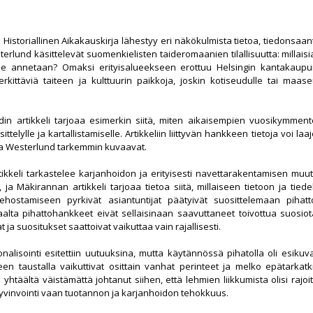
storiallinen Aikakauskirja lähestyy eri näkökulmista tietoa, tiedonsaan
erlund käsittelevät suomenkielisten taideromaanien tilallisuutta: millaisi
ille annetaan? Omaksi erityisalueekseen erottuu Helsingin kantakaup
rkittäviä taiteen ja kulttuurin paikkoja, joskin kotiseudulle tai maas
in artikkeli tarjoaa esimerkin siitä, miten aikaisempien vuosikymmente
äsittelylle ja kartallistamiselle. Artikkeliin liittyvän hankkeen tietoja voi
a ja Westerlund tarkemmin kuvaavat.
kkeli tarkastelee karjanhoidon ja erityisesti navettarakentamisen muuto
, ja Mäkirannan artikkeli tarjoaa tietoa siitä, millaiseen tietoon ja tied
tehostamiseen pyrkivät asiantuntijat päätyivät suosittelemaan pihatt
alta pihattohankkeet eivät sellaisinaan saavuttaneet toivottua suosiota
at ja suositukset saattoivat vaikuttaa vain rajallisesti.
onalisointi esitettiin uutuuksina, mutta käytännössä pihatolla oli esi
en taustalla vaikuttivat osittain vanhat perinteet ja melko epätarkatki
 yhtäältä väistämättä johtanut siihen, että lehmien liikkumista olisi rajoi
 hyvinvointi vaan tuotannon ja karjanhoidon tehokkuus.