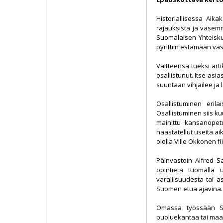
Historiallisessa Aika
rajauksista ja vasemm
Suomalaisen Yhteiskun
pyrittiin estämään va
Väitteensä tueksi art
osallistunut. Itse asi
suuntaan vihjailee ja
Osallistuminen erila
Osallistuminen siis ku
mainittu kansanopet
haastatellut useita ai
ololla Ville Okkonen fli
Päinvastoin Alfred S
opintietä tuomalla 
varallisuudesta tai a
Suomen etua ajavina. 
Omassa työssään Sa
puoluekantaa tai maai