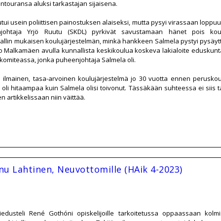
intouransa aluksi tarkastajan sijaisena.
utui usein poliittisen painostuksen alaiseksi, mutta pysyi virassaan loppuun
ääjohtaja Yrjö Ruutu (SKDL) pyrkivät savustamaan hänet pois kou
mallin mukaisen koulujärjestelmän, minkä hankkeen Salmela pystyi pysäy
Malkamäen avulla kunnallista keskikoulua koskeva lakialoite eduskuntaa
omiteassa, jonka puheenjohtaja Salmela oli.
 ilmainen, tasa-arvoinen koulujärjestelmä jo 30 vuotta ennen peruskoul
 oli hitaampaa kuin Salmela olisi toivonut. Tässäkään suhteessa ei siis 
n artikkelissaan niin väittää.
Anu Lahtinen, Neuvottomille (HAik 4-2023)
iedusteli René Gothóni opiskelijoille tarkoitetussa oppaassaan kolm