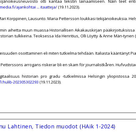
ijänoikeusneuvosto otti kantaa tekstin lainaamiseen. Näin teet enti
dia.fi/ajankohtai ... itaatteja/
(19.11.2023).
ari Korppinen, Lausunto. Maria Pettersson loukkasi tekijänoikeuksia. Hel
mmin aihetta muun muassa Historiallisen Aikakauskirjan pääkirjoituksissa 
a historian tulkkeina. Teoksessa Ida Henritius, Olli Löytty & Anne Män-tynen 
isuuden osoittaminen eli miten tutkielma tehdään. Italiasta kääntänyt Pia 
ia Petterssons arrogans riskerar bli en skam för journalistkåren. Hufvudsta
itaalisuus historian pro gradu -tutkielmissa Helsingin yliopistossa 201
fi:hulib-202305302293
(19.11.2023).
Anu Lahtinen, Tiedon muodot (HAik 1-2024)