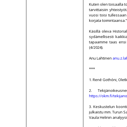
Kuten olen toisaalla t
tarvittaisiin yhteist
vuosi toisi tullessaan
korjata toimintaansa.”
Käsillä oleva Histori
sydämellisesti kaikkia
tapaamme taas ensi v
(4/2024).
Anu Lahtinen
anu.z.la
***
1. René Gothóni, Olet
2. Tekijänoikeusn
https://okm.fi/tekija
3. Keskustelun koonti
julkaistu mm. Turun 
Vaula Helinin analyys