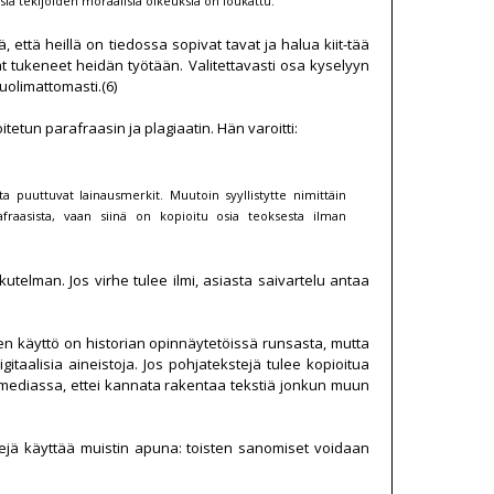
a tekijöiden moraalisia oikeuksia on loukattu.
, että heillä on tiedossa sopivat tavat ja halua kiit-tää
olivat tukeneet heidän työtään. Valitettavasti osa kyselyyn
huolimattomasti.(6)
oitetun parafraasin ja plagiaatin. Hän varoitti:
ta puuttuvat lainausmerkit. Muutoin syyllistytte nimittäin
afraasista, vaan siinä on kopioitu osia teoksesta ilman
telman. Jos virhe tulee ilmi, asiasta saivartelu antaa
jen käyttö on historian opinnäytetöissä runsasta, mutta
igitaalisia aineistoja. Jos pohjatekstejä tulee kopioitua
usmediassa, ettei kannata rakentaa tekstiä jonkun muun
kkejä käyttää muistin apuna: toisten sanomiset voidaan