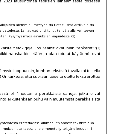
sa 2023 lausuntonsa teoksien lainaamisesta toisessa
kijoiden aiemmin ilmestyneistä tieteellisistä artikkeleista
ettelossa. Lainaukset olisi tullut tehdä alalla vallitsevan
initen. Kysymys myös lainauksien laajuudesta. (2)
ista tietokirjoja, jos raamit ovat näin "ankarat"?(3)
aikki hauska kielletään ja alan totutut käytännöt ovat
ä hyvin loppuunkin, kunhan tekstistä tavalla tai toisella
 On tärkeää, että suoraan toiselta otettu teksti erottuu
sä oli ”muutamia peräkkäisiä sanoja, jotka olivat
unto ei kuitenkaan puhu vain muutamista peräkkäisistä
 yhteydessä erotettavissa lainkaan P:n omasta tekstistä eikä
on mukaan tilanteessa ei ole menetelty tekijänoikeuslain 11