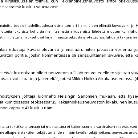
a kirjallisuusalan toimija, kun Tekijänoikeusneuvosto antoi lokakuus
tiivistelmä kuuluu seuraavasti:
inittu teos oli todellisuudessa eläneitten eri henkilöiden elämää kuvaava kirja. Ha
 otteita lukuisista kohdista mainitsematta alkuperäistä lähdettä muuten kuin lähdelu
i niin, että lainaukset ovat kirjan muusta tekstistä erotettavissa, lähde ja tekijä ma
alan edustaja kuvasi olevansa ymmällään: miten jatkossa voi enää julka
luvattiin pohtia, joskin kommenteissa oli sensuuntainen sivuvire, että k
et eivät kuitenkaan olleet neuvottomia. ”Lähteet voi edelleen sijoittaa yht
 osat ovat sitaatteja ja keneltä”, totesi Mikko Hoikka Aikakausmediassa.(4)
istyksen johtaja luonnehti Helsingin Sanomien mukaan, että kysees
ia kuin toisessa teoksessa”.(5) Tekijänoikeusneuvoston lokakuinen laus
nnon kappale 43 kuuluu näin:
ainattu teksti sellaisenaan tai muokattuna ei kuitenkaan ole varsinaisen siteerauksen
e alkuperäistekstien tekijät tai lähde millään tavalla, tekijänoikeusneuvoston arvi