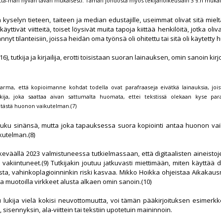
tä-män hyvän tavan mukaisesti. Tämän johdosta myös tekijänoikeuslain 3 §:n mukaisi
 kyselyn tieteen, taiteen ja median edustajille, useimmat olivat sitä mieltä
 käyttivät viitteitä, toiset löysivät muita tapoja kiittää henkilöitä, jotka 
nyt tilanteisiin, joissa heidän oma työnsä oli ohitettu tai sitä oli käytetty 
, tutkija ja kirjailija, erotti toisistaan suoran lainauksen, omin sanoin kirj
varma, että kopioimanne kohdat todella ovat parafraaseja eivätkä lainauksia, jois
ukija, joka saattaa aivan sattumalta huomata, ettei tekstissä olekaan kyse par
 tästä huonon vaikutelman.(7)
luku sinänsä, mutta joka tapauksessa suora kopiointi antaa huonon vaiku
utelman.(8)
keväällä 2023 valmistuneessa tutkielmassaan, että digitaalisten aineisto
e vakiintuneet.(9) Tutkijakin joutuu jatkuvasti miettimään, miten käyttää d
susta, vahinkoplagioinninkin riski kasvaa. Mikko Hoikka ohjeistaa Aikaka
nta muotoilla virkkeet alusta alkaen omin sanoin.(10)
oku lukija vielä kokisi neuvottomuutta, voi tämän pääkirjoituksen esimer
 sisennyksin, ala-viittein tai tekstiin upotetuin maininnoin.