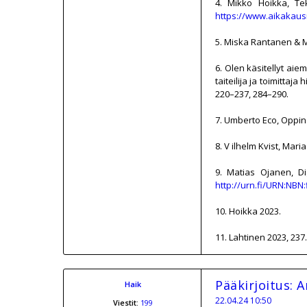
4. Mikko Hoikka, Tek
https://www.aikakausme
5. Miska Rantanen & M
6. Olen käsitellyt aie
taiteilija ja toimittaj
220–237, 284–290.
7. Umberto Eco, Oppine
8. V ilhelm Kvist, Mar
9. Matias Ojanen, Dig
http://urn.fi/URN:NBN:
10. Hoikka 2023.
11. Lahtinen 2023, 237.
Pääkirjoitus: 
Haik
22.04.24 10:50
Viestit:
199