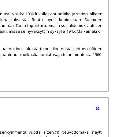
 asti, vaikka 1930-luvulla Lapuan liike ja sotien jälkeen
luhallituksesta. Ruutu pyrki kopioimaan Suomeen
ttämään. Tämä tapahtui tuomalla sosialidemokraattisen
n, missä se hyväksyttiin syksyllä 1945. Malkamäki oli
ua. Valtion tiukasta taloustilanteesta johtuen näiden
tapahtunut radikaalia koulutusajattelun muutosta 1960-
isenkymmentä vuotta sitten.(1) Neuvottomaksi näytti