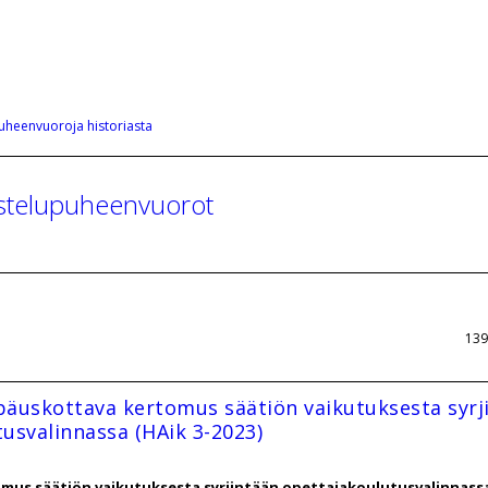
uheenvuoroja historiasta
kustelupuheenvuorot
139
Epäuskottava kertomus säätiön vaikutuksesta syrj
usvalinnassa (HAik 3-2023)
mus säätiön vaikutuksesta syrjintään opettajakoulutusvalinnass