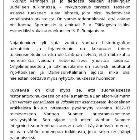
liikkunut vanhojen ja jo tiedossa olleiden asiakirjojen
uudelleen tulkinnassa. – Nykytutkimus tarvitsisi tässäkin
asiassa tuekseen uusia lähteitä, joita olisi löydettävissä
venäläisistä arkistoista. On varsin todennäköistä, että asiaan
otti kantaa Speranskin ja amiraali P. V. Tšitšagovin lisäksi
esimerkiksi valtakunnankansleri N. P. Rumjantsev.
Nojautuminen yli sata vuotta vanhan historiografian
tulkintoihin ja linjanvetoihin on kokonaan toinen
tutkimusmetodinsa eikä ole lainkaan selvää, että näitä kahta
menetelmää voidaan hedelmällisesti yhdistää toisiinsa.
Ongelmanasettelu ja tutkimustilanne on suuresti muuttunut
Yrjö-Koskisen ja Danielson-Kalmarin ajoista, mikä olisi
mielestäni otettava myös nykytutkimuksessa huomioon.
Kuvaavaa on ollut myös se, että suomalaisessa
historiantutkimuksessa on edellä mainittua Danielson-Kalmarin
Tien varrelta kansalliseen ja valtiolliseen itsenäisyyteen
-kokoelman
artikkeleita lukuun ottamatta pysähdytty vuosina 1812–13
toimineeseen Vanhan Suomen järjestämiskomitean
selvitystyöhön. Sen sijaan siitä miten Vanhan Suomen
integrointi suuriruhtinaskunnan osaksi käytännössä toteutui,
on vain vähän uudempaa tutkimusta, joka sekin on jäänyt
hajanaiseksi.