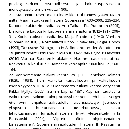
privilegiotradition historiallisesta ja kokemusperäisestä
merkityksestä ennen vuotta 1809.
21. Maanmittauksen osalta ks. Mikko Huhtamies (2008), Maan
mitta, Maanmittauksen historia Suomessa 1633–2008, 229–234.
Kaupunkikulttuurin osalta ks. Anu Talka – Pia Puntanen (2005),
Linnoitus ja kaupunki, Lappeenrannan historia 1812–1917, 298–
311. Koululaitoksen osalta ks. Maija Rajainen (1940), Vanhan
Suomen koulut, I, Normaalikoulut vv. 1788–1806, Edgar Hösch
(1993), ’Deutsche Pädagogen in Altfinnland an der Wende zum
19. Jahrhundert’, Finnland-Studien II, 33–61 sekä Jyrki Paaskoski
(2010), ’Vanhan Suomen koululaitos’, Huo-neentaulun maailma,
Kasvatus ja koulutus Suomessa keskiajalta 1860-luvulle, 160–
164.
22. Vanhemmasta tutkimuksesta ks. J. R. Danielson-Kalmari
(1929, 1931), Tien varrelta kansalliseen ja valtiolliseen
itsenäisyyteen, II ja IV. Uudemmasta tutkimuksesta erityisesti
Riikka Myllys (2005), Salmin kapina 1831, Kapinan taustat ja
vaikutukset Salmin talonpoikaisyhteisöön Fedul ja Sergei
Gromovin lahjoitusmaakaudelle, Lisensiaattityö Joensuun
yliopiston humanistisessa tiedekunnassa, sekä
lahjoitusmaiden lunastushistorian lyhyt yleisesittely Jyrki
Paaskoski (2004), ’Viipurin läänin lahjoitusmaiden
lunastaminen’, Suomen maatalouden historia II. Kasvun ja