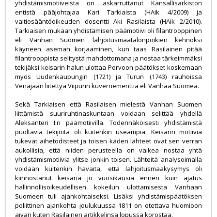
yhdistämismotiiveista on askarruttanut Kansallisarkiston
entistä pääjohtajaa Kari Tarkiaista (HAik 4/2009) ja
valtiosääntöoikeuden dosentti Aki Rasilaista (HAik 2/2010).
Tarkiaisen mukaan yhdistämisen päämotiivi oli filantrooppinen
eli Vanhan Suomen lahjoitusmaatalonpoikien kehnoksi
käyneen aseman korjaaminen, kun taas Rasilainen pitää
filantrooppista selitystä mahdottomana ja nostaa tärkeimmäksi
tekijäksi keisarin halun ulottaa Porvoon päätökset koskemaan
myös Uudenkaupungin (1721) ja Turun (1743) rauhoissa
Venäjään liitettyä Viipurin kuvernementtia eli Vanhaa Suomea.
Sekä Tarkiaisen että Rasilaisen mielestä Vanhan Suomen
liittämistä suuriruhtinaskuntaan voidaan selittää yhdellä
Aleksanteri I:n päämotiivilla. Todennäköisesti yhdistämistä
puoltavia tekijöitä oli kuitenkin useampia. Keisarin motiivia
tukevat aihetodisteet ja toisen käden lähteet ovat sen verran
aukollisia, että niiden perusteella on vaikea nostaa yhtä
yhdistämismotiivia ylitse jonkin toisen. Lähteitä analysoimalla
voidaan kuitenkin havaita, että lahjoitusmaakysymys oli
kiinnostanut keisaria jo vuosikausia ennen kuin ajatus
hallinnollisoikeudellisen kokeilun ulottamisesta Vanhaan
Suomeen tuli ajankohtaiseksi. Lisäksi yhdistämispäätöksen
poliittinen ajankohta joulukuussa 1811 on otettava huomioon
aivan kuten Rasilainen artikkelinsa lopussa korostaa.