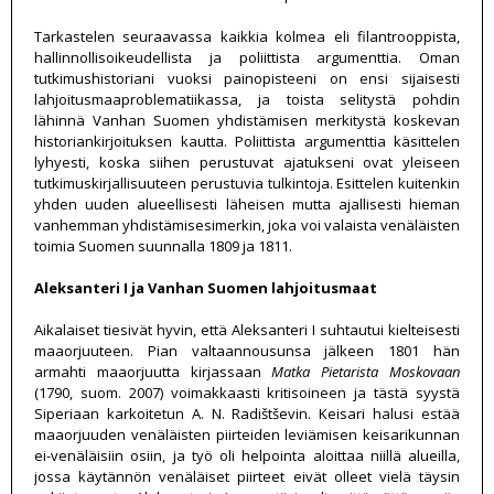
Tarkastelen seuraavassa kaikkia kolmea eli filantrooppista,
hallinnollisoikeudellista ja poliittista argumenttia. Oman
tutkimushistoriani vuoksi painopisteeni on ensi sijaisesti
lahjoitusmaaproblematiikassa, ja toista selitystä pohdin
lähinnä Vanhan Suomen yhdistämisen merkitystä koskevan
historiankirjoituksen kautta. Poliittista argumenttia käsittelen
lyhyesti, koska siihen perustuvat ajatukseni ovat yleiseen
tutkimuskirjallisuuteen perustuvia tulkintoja. Esittelen kuitenkin
yhden uuden alueellisesti läheisen mutta ajallisesti hieman
vanhemman yhdistämisesimerkin, joka voi valaista venäläisten
toimia Suomen suunnalla 1809 ja 1811.
Aleksanteri I ja Vanhan Suomen lahjoitusmaat
Aikalaiset tiesivät hyvin, että Aleksanteri I suhtautui kielteisesti
maaorjuuteen. Pian valtaannousunsa jälkeen 1801 hän
armahti maaorjuutta kirjassaan
Matka Pietarista Moskovaan
(1790, suom. 2007) voimakkaasti kritisoineen ja tästä syystä
Siperiaan karkoitetun A. N. Radištševin. Keisari halusi estää
maaorjuuden venäläisten piirteiden leviämisen keisarikunnan
ei-venäläisiin osiin, ja työ oli helpointa aloittaa niillä alueilla,
jossa käytännön venäläiset piirteet eivät olleet vielä täysin