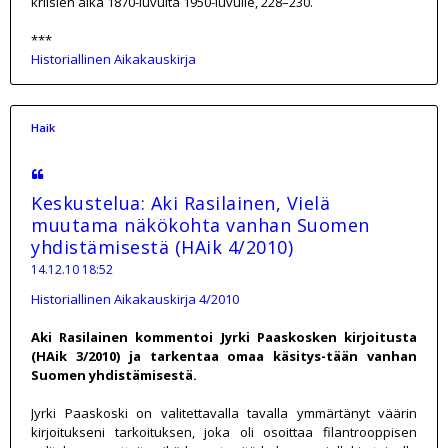
kriisien aika 1870-luvulta 1950-luvulle, 228–230.
***
Historiallinen Aikakauskirja
Haik
Keskustelua: Aki Rasilainen, Vielä
muutama näkökohta vanhan Suomen
yhdistämisestä (HAik 4/2010)
14.12.10 18:52
Historiallinen Aikakauskirja 4/2010
Aki Rasilainen kommentoi Jyrki Paaskosken kirjoitusta
(HAik 3/2010) ja tarkentaa omaa käsitys-tään vanhan
Suomen yhdistämisestä.
Jyrki Paaskoski on valitettavalla tavalla ymmärtänyt väärin
kirjoitukseni tarkoituksen, joka oli osoittaa filantrooppisen