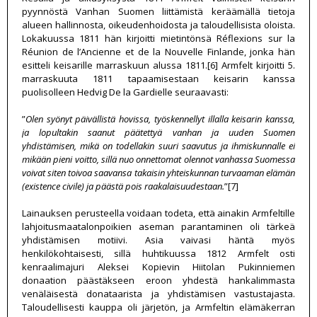
pyynnöstä Vanhan Suomen liittämistä keräämällä tietoja
alueen hallinnosta, oikeudenhoidosta ja taloudellisista oloista.
Lokakuussa 1811 hän kirjoitti mietintönsä Réflexions sur la
Réunion de l’Ancienne et de la Nouvelle Finlande, jonka hän
esitteli keisarille marraskuun alussa 1811.[6] Armfelt kirjoitti 5.
marraskuuta 1811 tapaamisestaan keisarin kanssa
puolisolleen Hedvig De la Gardielle seuraavasti:
”
Olen syönyt päivällistä hovissa, työskennellyt illalla keisarin kanssa,
ja lopultakin saanut päätettyä vanhan ja uuden Suomen
yhdistämisen, mikä on todellakin suuri saavutus ja ihmiskunnalle ei
mikään pieni voitto, sillä nuo onnettomat olennot vanhassa Suomessa
voivat siten toivoa saavansa takaisin yhteiskunnan turvaaman elämän
(existence civile) ja päästä pois raakalaisuudestaan.
”[7]
Lainauksen perusteella voidaan todeta, että ainakin Armfeltille
lahjoitusmaatalonpoikien aseman parantaminen oli tärkeä
yhdistämisen motiivi. Asia vaivasi häntä myös
henkilökohtaisesti, sillä huhtikuussa 1812 Armfelt osti
kenraalimajuri Aleksei Kopievin Hiitolan Pukinniemen
donaation päästäkseen eroon yhdestä hankalimmasta
venäläisestä donataarista ja yhdistämisen vastustajasta.
Taloudellisesti kauppa oli järjetön, ja Armfeltin elämäkerran