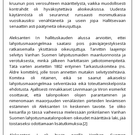
kruunun pois verosuhteen määrittelystä, vaikka muodollisesti
kontrahdit oli hyväksytettävä alioikeuksissa. Uudesta
käytännöstä oli seurannut runsaasti monimutkaisia
vuosikausiksi venähtäneitä ja usein jopa Hallitsevaan
senaattiin asti päätyneitä oikeusjuttuja.
Aleksanteri I:n hallituskauden alussa arvioitiin, ettei
lahjoitusmaaongelmaa saataisi pois päiväjärjestyksestä
ratkaisemalla yksittäisiä oikeusjuttuja. Tarvittiin laajempi
selvitys Vanhan Suomen lahjoitusmaiden maanluonnoista ja
verotuksesta, minkä jälkeen harkittaisiin jatkotoimenpiteitä.
Tätä varten asetettiin 1802 erityinen Tarkastuskomitea (ns.
Äldre komittén), jolle tosin annettiin muitakin selvitystehtäviä.
Komitea oli riitainen, eikä se saanut aikaiseksi
lahjoitusmaaongelmaa selventävää eikä toteuttamiskelpoista
ehdotusta. Ajallisesti rinnakkaiset Liivinmaan ja Viron esimerkit
osoittavat, että talonpoikien olojen parantaminen ja
nimenomaan maaorjuuden venäläisten piirteiden leviämisen
estäminen oli Aleksanteri I:n keskeinen tavoite. Se oliko
keisarilla jo tässä vaiheessa mielessään jonkinlainen Vanhan
Suomen lahjoitusmaatalonpoikien oikeudet määrittävä laki, jää
toistaiseksi odottamaan lisätutkimuksia.[2]