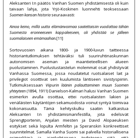
Aleksanteri I:n päätös Vanhan Suomen yhdistämisestä oli kuin
taivaan lahja, jota Yrjö-Koskinen luonnehti teoksessaan
Suomen kansan historia
seuraavasti:
Ainoa keino, millä uutta elämänvoimaa saatettaisiin vuodattaa tähän
Suomesta eronneeseen kappaleeseen, oli yhdistää se jälleen
suomalaiseen emämaahan.
[11]
Sortovuosien aikana 1800- ja 1900-luvun taitteessa
historiantutkimuksen tehtäväksi tuli suuriruhtinaskunnan
autonomisen aseman ja maantieteellisen alueen
puolustaminen. Puolustustaistelun molemmat osat yhdistyivät
Vanhassa Suomessa, jossa noudatetut ruotsalaiset lait ja
privilegiot osoittivat sen kuulumista läntiseen sivistyspiiriin.
Tutkimuksessaan
Viipurin läänin palauttaminen muun Suomen
yhteyteen
(1894, 1911) Danielson-Kalmari halusi Vanhan Suomen
esimerkin avulla osoittaa, ettei ruotsalaisten lakien ja
venäläisten käytäntöjen sekamuodosta voinut syntyä toimivaa
kokonaisuutta. Tämä kehityskulku saatiin katkaistua
Aleksanteri I:n yhdistämismanifestilla, jota edelsivät
Sprengtportenin, Anjalan miesten ja David Alopaeuksen
esitykset sekä lopulta Armfeltin ja Speranskin konkreettiset
suunnitelmat. Samalla Vanha Suomi sai palvella historiallisena
esimerkkinä ja ajankohtaisena todisteena siitä, että