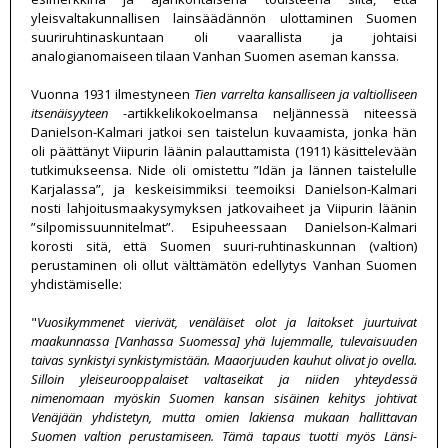
yleisvaltakunnallisen lainsäädännön ulottaminen Suomen
suuriruhtinaskuntaan oli vaarallista ja johtaisi
analogianomaiseen tilaan Vanhan Suomen aseman kanssa.
Vuonna 1931 ilmestyneen
Tien varrelta kansalliseen ja valtiolliseen
itsenäisyyteen
-artikkelikokoelmansa neljännessä niteessä
Danielson-Kalmari jatkoi sen taistelun kuvaamista, jonka hän
oli päättänyt Viipurin läänin palauttamista (1911) käsittelevään
tutkimukseensa. Nide oli omistettu ”Idän ja lännen taistelulle
Karjalassa”, ja keskeisimmiksi teemoiksi Danielson-Kalmari
nosti lahjoitusmaakysymyksen jatkovaiheet ja Viipurin läänin
”silpomissuunnitelmat”. Esipuheessaan Danielson-Kalmari
korosti sitä, että Suomen suuri-ruhtinaskunnan (valtion)
perustaminen oli ollut välttämätön edellytys Vanhan Suomen
yhdistämiselle:
"
Vuosikymmenet vierivät, venäläiset olot ja laitokset juurtuivat
maakunnassa [Vanhassa Suomessa] yhä lujemmalle, tulevaisuuden
taivas synkistyi synkistymistään. Maaorjuuden kauhut olivat jo ovella.
Silloin yleiseurooppalaiset valtaseikat ja niiden yhteydessä
nimenomaan myöskin Suomen kansan sisäinen kehitys johtivat
Venäjään yhdistetyn, mutta omien lakiensa mukaan hallittavan
Suomen valtion perustamiseen. Tämä tapaus tuotti myös Länsi-