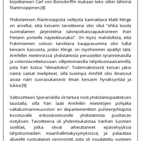
kirjoittaneen Carl von Bonsdorffin mukaan teko olikin lähinnä
filantrooppinen.[8]
Yhdistämisen filantrooppista selitystä kannattava Matti Klinge
on arvellut, että keisarin tavoitteena olisi ollut ”ehkä tuoda
suomalainen järjestelmä talonpoikaisvapauksineen ihan
Pietarin porteille näyteikkunaksi”. On myös mahdollista, että
Pukinniemen ostoon tarvittava kauppasumma olisi tullut
keisarin kassasta, joskin Klinge on myöhemmin epäillyt tätä.
Armfeltin mietinnössä yhdistämistä perusteltiin tyrannimaisilla
ja voitontavoittelussaan villipetomaisilla lahjoitusmaaisännillä,
joita hän kutsui ”iilimadoiksi”. Todennäköisesti keisari jakoi
nämä samat mielipiteet, sillä tuskinpa Armfelt olisi ilmaissut
asiaa näin suorasukaisesti ilman keisarin hyväksyntää ja
tukea.[9]
Valtiosihteeri Speranskilla oli tärkeä rooli yhdistämispäätöksen
taustalla, sillä hän laati Armfeltin mietintöjen pohjalta
valtakunnanneuvoston eri departementtien puheenjohtajista
koostuvalle erikoiskomissiolle yhdistämistä puoltavan
esityksen. Tavoitteena oli yhdenmukaistaa Vanhan Suomen
siviililait, jotka olivat aiheuttaneet epäselvyyksiä
lahjoitusmaiden maanhallintakysymyksissä, ja palauttaa
alueelle ruotsalaiset veronormit, joita oli noudatettu vuoteen