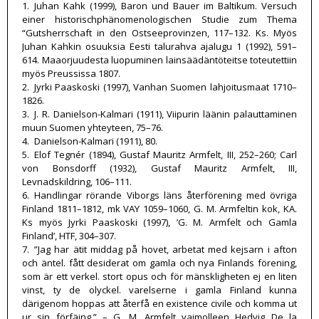
1. Juhan Kahk (1999), Baron und Bauer im Baltikum. Versuch
einer historischphänomenologischen Studie zum Thema
“Gutsherrschaft in den Ostseeprovinzen, 117–132. Ks. Myös
Juhan Kahkin osuuksia Eesti talurahva ajalugu 1 (1992), 591–
614. Maaorjuudesta luopuminen lainsäädäntöteitse toteutettiin
myös Preussissa 1807.
2. Jyrki Paaskoski (1997), Vanhan Suomen lahjoitusmaat 1710–
1826.
3. J. R. Danielson-Kalmari (1911), Viipurin läänin palauttaminen
muun Suomen yhteyteen, 75–76.
4. Danielson-Kalmari (1911), 80.
5. Elof Tegnér (1894), Gustaf Mauritz Armfelt, III, 252–260; Carl
von Bonsdorff (1932), Gustaf Mauritz Armfelt, III,
Levnadskildring, 106–111.
6. Handlingar rörande Viborgs läns återförening med övriga
Finland 1811–1812, mk VAY 1059–1060, G. M. Armfeltin kok, KA.
Ks myös Jyrki Paaskoski (1997), ’G. M. Armfelt och Gamla
Finland’, HTF, 304–307.
7. ”Jag har ätit middag på hovet, arbetat med kejsarn i afton
och äntel. fått desiderat om gamla och nya Finlands förening,
som är ett verkel. stort opus och för mänskligheten ej en liten
vinst, ty de olyckel. varelserne i gamla Finland kunna
därigenom hoppas att återfå en existence civile och komma ut
ur sin förfäing.” – G. M. Armfelt vaimolleen Hedvig De la