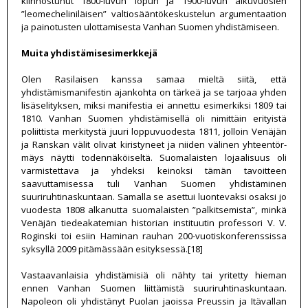
kiinnostunut 1800-luvun lopun ja 1900-luvun alkuvuosien
”leomecheliniläisen” valtiosääntökeskustelun argumentaation
ja painotusten ulottamisesta Vanhan Suomen yhdistämiseen.
Muita yhdistämisesimerkkejä
Olen Rasilaisen kanssa samaa mieltä siitä, että
yhdistämismanifestin ajankohta on tärkeä ja se tarjoaa yhden
lisäselityksen, miksi manifestia ei annettu esimerkiksi 1809 tai
1810. Vanhan Suomen yhdistämisellä oli nimittäin erityistä
poliittista merkitystä juuri loppuvuodesta 1811, jolloin Venäjän
ja Ranskan välit olivat kiristyneet ja niiden välinen yhteentör-
mäys näytti todennäköiseltä. Suomalaisten lojaalisuus oli
varmistettava ja yhdeksi keinoksi tämän tavoitteen
saavuttamisessa tuli Vanhan Suomen yhdistäminen
suuriruhtinaskuntaan. Samalla se asettui luontevaksi osaksi jo
vuodesta 1808 alkanutta suomalaisten ”palkitsemista”, minkä
Venäjän tiedeakatemian historian instituutin professori V. V.
Roginski toi esiin Haminan rauhan 200-vuotiskonferenssissa
syksyllä 2009 pitämässään esityksessä.[18]
Vastaavanlaisia yhdistämisiä oli nähty tai yritetty hieman
ennen Vanhan Suomen liittämistä suuriruhtinaskuntaan.
Napoleon oli yhdistänyt Puolan jaoissa Preussin ja Itävallan