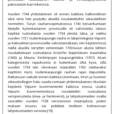
päinvastoin kuin Inkerissä.
Vuoden 1744 yhdistäminen oli ennen kaikkea hallinnollinen
eikä siinä heti puututtu alueilla noudatettuihin oikeudellisiin
normeihin. Turun rauhansopimuksessa 1743 keisarikuntaan
liitetylle Kyminkartanon provinssille oli vahvistettu oikeus
käyttää ruotsalaista vuoden 1734 yleistä lakia, ja vaikka
vuoden 1721 Uudenkaupungin rauha ei lakiprivilegiota Viipurin
ja Käkisalmen provinsseille vahvistanutkaan, niin käytännössä
näillä alueilla siirryttiin viimeistään 1730-luvun alusta lähtien
noudattamaan ruotsalaisia Kristofer Baijerilaisen maanlakia
(1442) ja Maunu Eerikinpojan kaupunginlakia (1357). Aivan
kategorisesta rajauksesta ei kuitenkaan ollut kyse, sillä
vuoden 1734 lain rikoskaari määrättiin 1763 otettavaksi
käyttöön myös Uudenkaupungin rauhan rajan itäpuolella.
Ratkaisuun vaikutti ennen kaikkea Liivinmaan, Viron ja Suomen
oikeuskollegion halu saada voimaan yhdenmukainen rikoslain
käytäntö Viipurin kuvernementin kaikissa osissa. Lisäksi
Viipurin kuvernementissa noudatettiin ruotsalaisia
veroperusteita (maa- ja henkiverot), ja lahjoitusmaiden osalta
seurattiin vuoden 1728 verorevision määräyksiä, joiden
mukaan kruunu sai pidättää itselleen kolmasosan
lahjoitusmaiden veroista.[19]