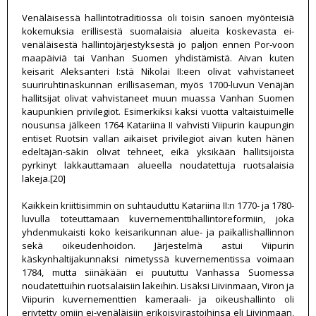
Venäläisessä hallintotraditiossa oli toisin sanoen myönteisiä
kokemuksia erillisestä suomalaisia alueita koskevasta ei-
venäläisestä hallintojärjestyksestä jo paljon ennen Por-voon
maapäiviä tai Vanhan Suomen yhdistämistä. Aivan kuten
keisarit Aleksanteri I:stä Nikolai II:een olivat vahvistaneet
suuriruhtinaskunnan erillisaseman, myös 1700-luvun Venäjän
hallitsijat olivat vahvistaneet muun muassa Vanhan Suomen
kaupunkien privilegiot. Esimerkiksi kaksi vuotta valtaistuimelle
nousunsa jälkeen 1764 Katariina II vahvisti Viipurin kaupungin
entiset Ruotsin vallan aikaiset privilegiot aivan kuten hänen
edeltäjän-säkin olivat tehneet, eikä yksikään hallitsijoista
pyrkinyt lakkauttamaan alueella noudatettuja ruotsalaisia
lakeja.[20]
Kaikkein kriittisimmin on suhtauduttu Katariina II:n 1770- ja 1780-
luvulla toteuttamaan kuvernementtihallintoreformiin, joka
yhdenmukaisti koko keisarikunnan alue- ja paikallishallinnon
sekä oikeudenhoidon. Järjestelmä astui Viipurin
käskynhaltijakunnaksi nimetyssä kuvernementissa voimaan
1784, mutta siinäkään ei puututtu Vanhassa Suomessa
noudatettuihin ruotsalaisiin lakeihin. Lisäksi Liivinmaan, Viron ja
Viipurin kuvernementtien kameraali- ja oikeushallinto oli
eriytetty omiin ei-venäläisiin erikoisvirastoihinsa eli Liivinmaan,