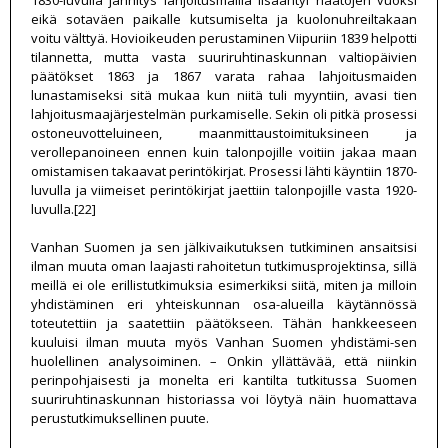
1830-luvulla jännitys lahjoitusmailla lisääntyi häätöjen vuoksi
eikä sotaväen paikalle kutsumiselta ja kuolonuhreiltakaan
voitu välttyä. Hovioikeuden perustaminen Viipuriin 1839 helpotti
tilannetta, mutta vasta suuriruhtinaskunnan valtiopäivien
päätökset 1863 ja 1867 varata rahaa lahjoitusmaiden
lunastamiseksi sitä mukaa kun niitä tuli myyntiin, avasi tien
lahjoitusmaajärjestelmän purkamiselle. Sekin oli pitkä prosessi
ostoneuvotteluineen, maanmittaustoimituksineen ja
verollepanoineen ennen kuin talonpojille voitiin jakaa maan
omistamisen takaavat perintökirjat. Prosessi lähti käyntiin 1870-
luvulla ja viimeiset perintökirjat jaettiin talonpojille vasta 1920-
luvulla.[22]
Vanhan Suomen ja sen jälkivaikutuksen tutkiminen ansaitsisi
ilman muuta oman laajasti rahoitetun tutkimusprojektinsa, sillä
meillä ei ole erillistutkimuksia esimerkiksi siitä, miten ja milloin
yhdistäminen eri yhteiskunnan osa-alueilla käytännössä
toteutettiin ja saatettiin päätökseen. Tähän hankkeeseen
kuuluisi ilman muuta myös Vanhan Suomen yhdistämi-sen
huolellinen analysoiminen. – Onkin yllättävää, että niinkin
perinpohjaisesti ja monelta eri kantilta tutkitussa Suomen
suuriruhtinaskunnan historiassa voi löytyä näin huomattava
perustutkimuksellinen puute.