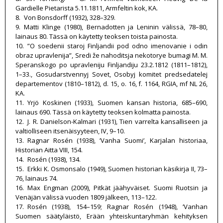
Gardielle Pietarista 5.11.1811, Armfeltin kok, KA.
8. Von Bonsdorff (1932), 328–329.
9. Matti Klinge (1980), Bernadotten ja Leninin välissä, 78–80,
lainaus 80. Tässä on käytetty teoksen toista painosta.
10. ”O soedenii staroj Finljandii pod odno imenovanie i odin
obraz upravlenija”, Sredi že nahoditsja nekotorye bumagi M. M.
Speranskogo po upravleniju Finljandiju 23.2.1812 (1811–1812),
1–33., Gosudarstvennyj Sovet, Osobyj komitet predsedatelej
departementov (1810–1812), d. 15, o. 16, f. 1164, RGIA, mf NL 26,
KA.
11. Yrjö Koskinen (1933), Suomen kansan historia, 685–690,
lainaus 690. Tässä on käytetty teoksen kolmatta painosta.
12. J. R. Danielson-Kalmari (1931), Tien varrelta kansalliseen ja
valtiolliseen itsenäisyyteen, IV, 9–10.
13. Ragnar Rosén (1938), ’Vanha Suomi’, Karjalan historiaa,
Historian Aitta VIII, 154.
14. Rosén (1938), 134.
15. Erkki K. Osmonsalo (1949), Suomen historian käsikirja II, 73–
76, lainaus 74.
16. Max Engman (2009), Pitkät jäähyväiset. Suomi Ruotsin ja
Venäjän välissä vuoden 1809 jälkeen, 113–122.
17. Rosén (1938), 154–159; Ragnar Rosén (1948), ’Vanhan
Suomen säätyläistö, Erään yhteiskuntaryhmän kehityksen