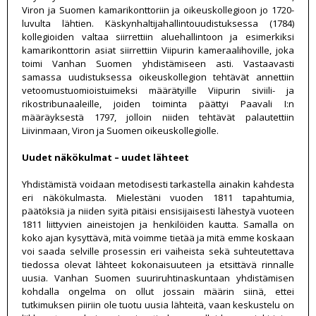
Viron ja Suomen kamarikonttoriin ja oikeuskollegioon jo 1720-
luvulta lähtien. Käskynhaltijahallintouudistuksessa (1784)
kollegioiden valtaa siirrettiin aluehallintoon ja esimerkiksi
kamarikonttorin asiat siirrettiin Viipurin kameraalihoville, joka
toimi Vanhan Suomen yhdistämiseen asti. Vastaavasti
samassa uudistuksessa oikeuskollegion tehtävät annettiin
vetoomustuomioistuimeksi määrätyille Viipurin siviili- ja
rikostribunaaleille, joiden toiminta päättyi Paavali I:n
määräyksestä 1797, jolloin niiden tehtävät palautettiin
Liivinmaan, Viron ja Suomen oikeuskollegiolle.
Uudet näkökulmat – uudet lähteet
Yhdistämistä voidaan metodisesti tarkastella ainakin kahdesta
eri näkökulmasta. Mielestäni vuoden 1811 tapahtumia,
päätöksiä ja niiden syitä pitäisi ensisijaisesti lähestyä vuoteen
1811 liittyvien aineistojen ja henkilöiden kautta. Samalla on
koko ajan kysyttävä, mitä voimme tietää ja mitä emme koskaan
voi saada selville prosessin eri vaiheista sekä suhteutettava
tiedossa olevat lähteet kokonaisuuteen ja etsittävä rinnalle
uusia. Vanhan Suomen suuriruhtinaskuntaan yhdistämisen
kohdalla ongelma on ollut jossain määrin siinä, ettei
tutkimuksen piiriin ole tuotu uusia lähteitä, vaan keskustelu on