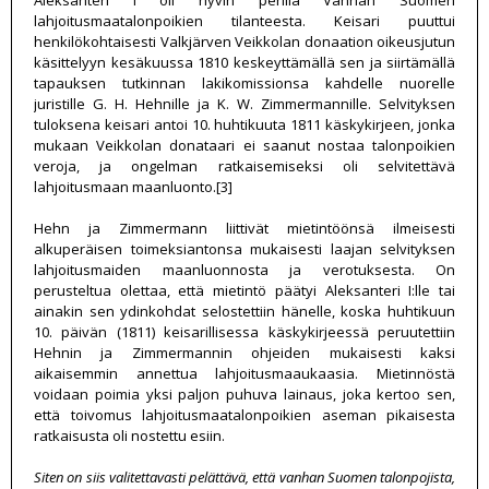
Aleksanteri I oli hyvin perillä Vanhan Suomen
lahjoitusmaatalonpoikien tilanteesta. Keisari puuttui
henkilökohtaisesti Valkjärven Veikkolan donaation oikeusjutun
käsittelyyn kesäkuussa 1810 keskeyttämällä sen ja siirtämällä
tapauksen tutkinnan lakikomissionsa kahdelle nuorelle
juristille G. H. Hehnille ja K. W. Zimmermannille. Selvityksen
tuloksena keisari antoi 10. huhtikuuta 1811 käskykirjeen, jonka
mukaan Veikkolan donataari ei saanut nostaa talonpoikien
veroja, ja ongelman ratkaisemiseksi oli selvitettävä
lahjoitusmaan maanluonto.[3]
Hehn ja Zimmermann liittivät mietintöönsä ilmeisesti
alkuperäisen toimeksiantonsa mukaisesti laajan selvityksen
lahjoitusmaiden maanluonnosta ja verotuksesta. On
perusteltua olettaa, että mietintö päätyi Aleksanteri I:lle tai
ainakin sen ydinkohdat selostettiin hänelle, koska huhtikuun
10. päivän (1811) keisarillisessa käskykirjeessä peruutettiin
Hehnin ja Zimmermannin ohjeiden mukaisesti kaksi
aikaisemmin annettua lahjoitusmaaukaasia. Mietinnöstä
voidaan poimia yksi paljon puhuva lainaus, joka kertoo sen,
että toivomus lahjoitusmaatalonpoikien aseman pikaisesta
ratkaisusta oli nostettu esiin.
Siten on siis valitettavasti pelättävä, että vanhan Suomen talonpojista,