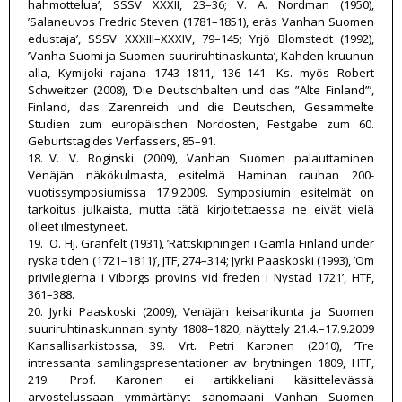
hahmottelua’, SSSV XXXII, 23–36; V. A. Nordman (1950),
’Salaneuvos Fredric Steven (1781–1851), eräs Vanhan Suomen
edustaja’, SSSV XXXIII–XXXIV, 79–145; Yrjö Blomstedt (1992),
’Vanha Suomi ja Suomen suuriruhtinaskunta’, Kahden kruunun
alla, Kymijoki rajana 1743–1811, 136–141. Ks. myös Robert
Schweitzer (2008), ’Die Deutschbalten und das ”Alte Finland”’,
Finland, das Zarenreich und die Deutschen, Gesammelte
Studien zum europäischen Nordosten, Festgabe zum 60.
Geburtstag des Verfassers, 85–91.
18. V. V. Roginski (2009), Vanhan Suomen palauttaminen
Venäjän näkökulmasta, esitelmä Haminan rauhan 200-
vuotissymposiumissa 17.9.2009. Symposiumin esitelmät on
tarkoitus julkaista, mutta tätä kirjoitettaessa ne eivät vielä
olleet ilmestyneet.
19. O. Hj. Granfelt (1931), ’Rättskipningen i Gamla Finland under
ryska tiden (1721–1811)’, JTF, 274–314; Jyrki Paaskoski (1993), ’Om
privilegierna i Viborgs provins vid freden i Nystad 1721’, HTF,
361–388.
20. Jyrki Paaskoski (2009), Venäjän keisarikunta ja Suomen
suuriruhtinaskunnan synty 1808–1820, näyttely 21.4.–17.9.2009
Kansallisarkistossa, 39. Vrt. Petri Karonen (2010), ’Tre
intressanta samlingspresentationer av brytningen 1809, HTF,
219. Prof. Karonen ei artikkeliani käsittelevässä
arvostelussaan ymmärtänyt sanomaani Vanhan Suomen