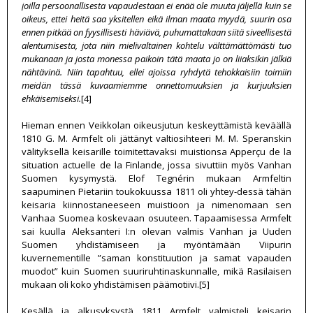
joilla persoonallisesta vapaudestaan ei enää ole muuta jäljellä kuin se
oikeus, ettei heitä saa yksitellen eikä ilman maata myydä, suurin osa
ennen pitkää on fyysillisesti häviävä, puhumattakaan siitä siveellisestä
alentumisesta, jota niin mielivaltainen kohtelu välttämättömästi tuo
mukanaan ja josta monessa paikoin tätä maata jo on liiaksikin jälkiä
nähtävinä. Niin tapahtuu, ellei ajoissa ryhdytä tehokkaisiin toimiin
meidän tässä kuvaamiemme onnettomuuksien ja kurjuuksien
ehkäisemiseksi.
[4]
Hieman ennen Veikkolan oikeusjutun keskeyttämistä keväällä
1810 G. M. Armfelt oli jättänyt valtiosihteeri M. M. Speranskin
välityksellä keisarille toimitettavaksi muistionsa Apperçu de la
situation actuelle de la Finlande, jossa sivuttiin myös Vanhan
Suomen kysymystä. Elof Tegnérin mukaan Armfeltin
saapuminen Pietariin toukokuussa 1811 oli yhtey-dessä tähän
keisaria kiinnostaneeseen muistioon ja nimenomaan sen
Vanhaa Suomea koskevaan osuuteen. Tapaamisessa Armfelt
sai kuulla Aleksanteri I:n olevan valmis Vanhan ja Uuden
Suomen yhdistämiseen ja myöntämään Viipurin
kuvernementille ”saman konstituution ja samat vapauden
muodot” kuin Suomen suuriruhtinaskunnalle, mikä Rasilaisen
mukaan oli koko yhdistämisen päämotiivi.[5]
Kesällä ja alkusyksystä 1811 Armfelt valmisteli keisarin