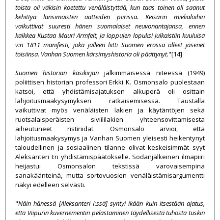
toista oli väkisin koetettu venäläistyttää, kun taas toinen oli saanut
kehittyä länsimaisten aatteiden piirissä. Keisarin mielialoihin
vaikuttivat suuresti hänen suomalaiset neuvonantajansa, ennen
kaikkea Kustaa Mauri Armfelt, ja loppujen lopuksi julkaistiin kuuluisa
v:n 1811 manifesti, joka jälleen liitti Suomen erossa olleet jäsenet
toisiinsa. Vanhan Suomen kärsimyshistoria oli päättynyt.
"[14]
Suomen historian käsikirjan
jälkimmäisessä niteessä (1949)
poliittisen historian professori Erkki K. Osmonsalo puolestaan
katsoi, että yhdistämisajatuksen alkuperä oli osittain
lahjoitusmaakysymyksen ratkaisemisessa. Taustalla
vaikuttivat myös venäläisten lakien ja käytäntöjen sekä
ruotsalaisperäisten siviililakien yhteensovittamisesta
aiheutuneet ristiriidat. Osmonsalo arvioi, että
lahjoitusmaakysymys ja Vanhan Suomen yleisesti heikentynyt
taloudellinen ja sosiaalinen tilanne olivat keskeisimmät syyt
Aleksanteri I:n yhdistämispäätökselle. Sodanjälkeinen ilmapiiri
heijastui Osmonsalon tekstissä varovaisempina
sanakäänteinä, mutta sortovuosien venäläistämisargumentti
näkyi edelleen selvästi.
"
Näin hänessä [Aleksanteri I:ssä] syntyi ikään kuin itsestään ajatus,
että Viipurin kuvernementin pelastaminen täydellisestä tuhosta tuskin