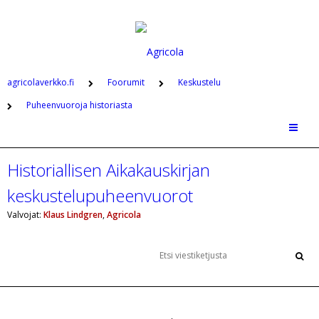
agricolaverkko.fi
Foorumit
Keskustelu
Puheenvuoroja historiasta
Historiallisen Aikakauskirjan
keskustelupuheenvuorot
Valvojat:
Klaus Lindgren
,
Agricola