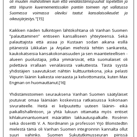
oli muuten mahdollinen kuin että venäläistämispuuhat lopetettiin ja
että Viipurin kuvernementissakin pantiin toimeen nyt vallatussa
Suomessa voimassa oleviksi taatut kansalaisoikeudet ja
oikeusjärjestys.
"[15]
Kaikkien näiden tulkintojen lähtökohtana oli Vanhan Suomen
”palauttaminen” entiseen kansalliseen yhteyteensä. Sekä
palauttajista että asiaa jo Kustaan sodan aikana esillä
pitäneistä Liikkalan ja Anjalan miehistä tehtiin sankareita,
kaukokatseisia kansakokonaisuuden ja sen maantieteellisen -
alueen puolustajia, jotka ymmärsivät, että suomalaiset oli
pidettävä irrallaan venäläisistä vaikutteista. Tästä syystä
yhdistäjien saavutukset nähtiin kulttuuritekona, joka pelasti
Viipurin läänin kaikesta vieraasta ja kelvottomasta, kuten Max
Engman on huomauttanut.[16]
Yhdistämistoimien seurauksena Vanhan Suomen säätyläiset
joutuivat omaa lääniään koskevissa ratkaisuissa kokonaan
sivuraiteelle. Heitä ei kelpuutettu uuteen läänin- eikä
paikallishallintoon, ja yhtä lukuun ottamatta myös entiset
kihlakunnantuomarit määrättiin lakkautuspalkalle. Rosénin
sekä dosentti V. A. Nordmanin ja professori Yrjö Blomstedtin
mielestä tämä oli Vanhan Suomen integroinnin kannalta ollut
suuri vahinko. Suomen Sukututkimusseuran piirissä