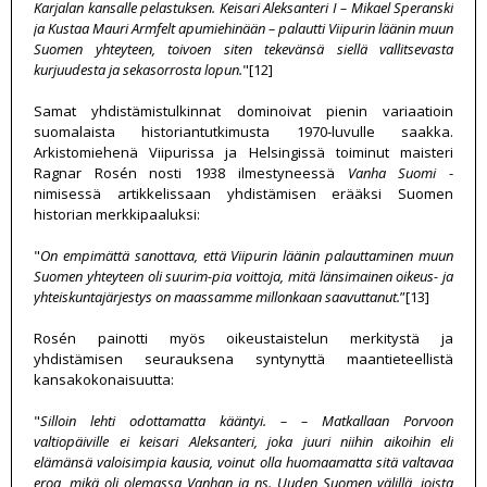
Karjalan kansalle pelastuksen. Keisari Aleksanteri I – Mikael Speranski
ja Kustaa Mauri Armfelt apumiehinään – palautti Viipurin läänin muun
Suomen yhteyteen, toivoen siten tekevänsä siellä vallitsevasta
kurjuudesta ja sekasorrosta lopun.
"[12]
Samat yhdistämistulkinnat dominoivat pienin variaatioin
suomalaista historiantutkimusta 1970-luvulle saakka.
Arkistomiehenä Viipurissa ja Helsingissä toiminut maisteri
Ragnar Rosén nosti 1938 ilmestyneessä
Vanha Suomi
-
nimisessä artikkelissaan yhdistämisen erääksi Suomen
historian merkkipaaluksi:
"
On empimättä sanottava, että Viipurin läänin palauttaminen muun
Suomen yhteyteen oli suurim-pia voittoja, mitä länsimainen oikeus- ja
yhteiskuntajärjestys on maassamme millonkaan saavuttanut.
”[13]
Rosén painotti myös oikeustaistelun merkitystä ja
yhdistämisen seurauksena syntynyttä maantieteellistä
kansakokonaisuutta:
"
Silloin lehti odottamatta kääntyi. – – Matkallaan Porvoon
valtiopäiville ei keisari Aleksanteri, joka juuri niihin aikoihin eli
elämänsä valoisimpia kausia, voinut olla huomaamatta sitä valtavaa
eroa, mikä oli olemassa Vanhan ja ns. Uuden Suomen välillä, joista