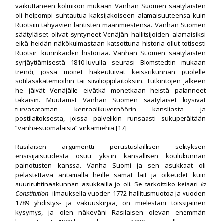
vaikuttaneen kolmikon mukaan Vanhan Suomen säätyläisten
oli helpompi suhtautua kaksijakoiseen alamaisuuteensa kuin
Ruotsiin tähyävien läntisten maanmiestensä. Vanhan Suomen
säätyläiset olivat syntyneet Venäjän hallitsijoiden alamaisiksi
eikä heidän näkökulmastaan katsottuna historia ollut totisesti
Ruotsin kuninkaiden historiaa. Vanhan Suomen säätyläisten
syrjäyttämisestä 1810-luvulla seurasi Blomstedtin mukaan
trendi, jossa monet hakeutuivat keisarikunnan puolelle
sotilasakatemioihin tai siivilioppilaitoksiin. Tutkintojen jälkeen
he jäivät Venäjälle eivätkä monetkaan heistä palanneet
takaisin. Muutamat Vanhan Suomen säätyläiset löysivät
turvasataman kenraalikuvernöörin kansliasta ja
postilaitoksesta, joissa palvelikin runsaasti sukuperältään
”vanha-suomalaisia” virkamiehiä.[17]
Rasilaisen argumentti perustuslaillisen selityksen
ensisijaisuudesta osuu yksiin kansallisen koulukunnan
painotusten kanssa. Vanha Suomi ja sen asukkaat oli
pelastettava antamalla heille samat lait ja oikeudet kuin
suuriruhtinaskunnan asukkailla jo oli. Se tarkoittiko keisari
la
Constitution
-ilmauksella vuoden 1772 hallitusmuotoa ja vuoden
1789 yhdistys- ja vakuuskirjaa, on mielestäni toissijainen
kysymys, ja olen näkeväni Rasilaisen olevan enemmän