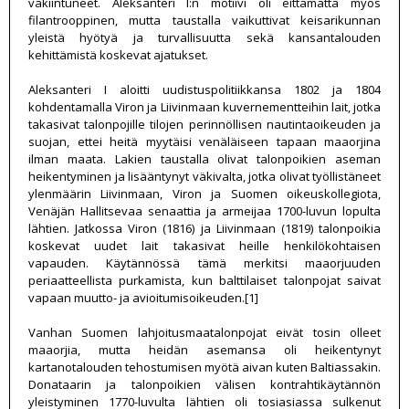
vakiintuneet. Aleksanteri I:n motiivi oli eittämättä myös
filantrooppinen, mutta taustalla vaikuttivat keisarikunnan
yleistä hyötyä ja turvallisuutta sekä kansantalouden
kehittämistä koskevat ajatukset.
Aleksanteri I aloitti uudistuspolitiikkansa 1802 ja 1804
kohdentamalla Viron ja Liivinmaan kuvernementteihin lait, jotka
takasivat talonpojille tilojen perinnöllisen nautintaoikeuden ja
suojan, ettei heitä myytäisi venäläiseen tapaan maaorjina
ilman maata. Lakien taustalla olivat talonpoikien aseman
heikentyminen ja lisääntynyt väkivalta, jotka olivat työllistäneet
ylenmäärin Liivinmaan, Viron ja Suomen oikeuskollegiota,
Venäjän Hallitsevaa senaattia ja armeijaa 1700-luvun lopulta
lähtien. Jatkossa Viron (1816) ja Liivinmaan (1819) talonpoikia
koskevat uudet lait takasivat heille henkilökohtaisen
vapauden. Käytännössä tämä merkitsi maaorjuuden
periaatteellista purkamista, kun balttilaiset talonpojat saivat
vapaan muutto- ja avioitumisoikeuden.[1]
Vanhan Suomen lahjoitusmaatalonpojat eivät tosin olleet
maaorjia, mutta heidän asemansa oli heikentynyt
kartanotalouden tehostumisen myötä aivan kuten Baltiassakin.
Donataarin ja talonpoikien välisen kontrahtikäytännön
yleistyminen 1770-luvulta lähtien oli tosiasiassa sulkenut