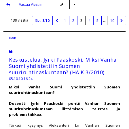
Vastaa Viestiin
139 viestiä
Sivu
3
/
10
1
2
3
4
5
…
10
Haik
Keskustelua: Jyrki Paaskoski, Miksi Vanha
Suomi yhdistettiin Suomen
suuriruhtinaskuntaan? (HAIK 3/2010)
05.10.10 16:24
Miksi Vanha Suomi yhdistettiin Suomen
suuriruhtinaskuntaan?
Dosentti Jyrki Paaskoski pohtii Vanhan Suomen
suuriruhtinaskuntaan liittämisen taustaa ja
problematiikkaa.
Tärkeä kysymys Aleksanteri I:n Vanhan Suomen