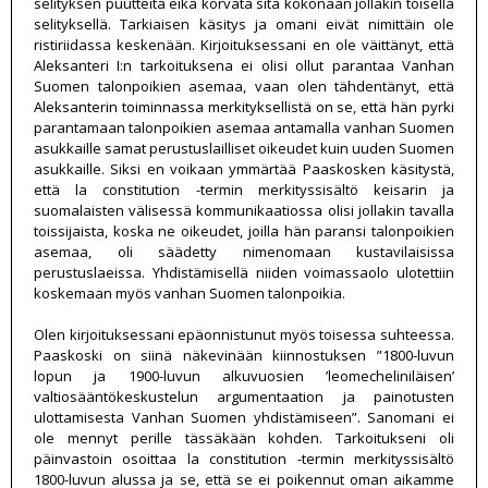
selityksen puutteita eikä korvata sitä kokonaan jollakin toisella
selityksellä. Tarkiaisen käsitys ja omani eivät nimittäin ole
ristiriidassa keskenään. Kirjoituksessani en ole väittänyt, että
Aleksanteri I:n tarkoituksena ei olisi ollut parantaa Vanhan
Suomen talonpoikien asemaa, vaan olen tähdentänyt, että
Aleksanterin toiminnassa merkityksellistä on se, että hän pyrki
parantamaan talonpoikien asemaa antamalla vanhan Suomen
asukkaille samat perustuslailliset oikeudet kuin uuden Suomen
asukkaille. Siksi en voikaan ymmärtää Paaskosken käsitystä,
että la constitution -termin merkityssisältö keisarin ja
suomalaisten välisessä kommunikaatiossa olisi jollakin tavalla
toissijaista, koska ne oikeudet, joilla hän paransi talonpoikien
asemaa, oli säädetty nimenomaan kustavilaisissa
perustuslaeissa. Yhdistämisellä niiden voimassaolo ulotettiin
koskemaan myös vanhan Suomen talonpoikia.
Olen kirjoituksessani epäonnistunut myös toisessa suhteessa.
Paaskoski on siinä näkevinään kiinnostuksen ”1800-luvun
lopun ja 1900-luvun alkuvuosien ’leomecheliniläisen’
valtiosääntökeskustelun argumentaation ja painotusten
ulottamisesta Vanhan Suomen yhdistämiseen”. Sanomani ei
ole mennyt perille tässäkään kohden. Tarkoitukseni oli
päinvastoin osoittaa la constitution -termin merkityssisältö
1800-luvun alussa ja se, että se ei poikennut oman aikamme