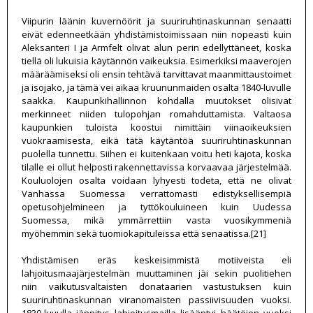
Viipurin läänin kuvernöörit ja suuriruhtinaskunnan senaatti
eivät edenneetkään yhdistämistoimissaan niin nopeasti kuin
Aleksanteri I ja Armfelt olivat alun perin edellyttäneet, koska
tiellä oli lukuisia käytännön vaikeuksia. Esimerkiksi maaverojen
määräämiseksi oli ensin tehtävä tarvittavat maanmittaustoimet
ja isojako, ja tämä vei aikaa kruununmaiden osalta 1840-luvulle
saakka. Kaupunkihallinnon kohdalla muutokset olisivat
merkinneet niiden tulopohjan romahduttamista. Valtaosa
kaupunkien tuloista koostui nimittäin viinaoikeuksien
vuokraamisesta, eikä tätä käytäntöä suuriruhtinaskunnan
puolella tunnettu. Siihen ei kuitenkaan voitu heti kajota, koska
tilalle ei ollut helposti rakennettavissa korvaavaa järjestelmää.
Kouluolojen osalta voidaan lyhyesti todeta, että ne olivat
Vanhassa Suomessa verrattomasti edistyksellisempiä
opetusohjelmineen ja tyttökouluineen kuin Uudessa
Suomessa, mikä ymmärrettiin vasta vuosikymmeniä
myöhemmin sekä tuomiokapituleissa että senaatissa.[21]
Yhdistämisen eräs keskeisimmistä motiiveista eli
lahjoitusmaajärjestelmän muuttaminen jäi sekin puolitiehen
niin vaikutusvaltaisten donataarien vastustuksen kuin
suuriruhtinaskunnan viranomaisten passiivisuuden vuoksi.