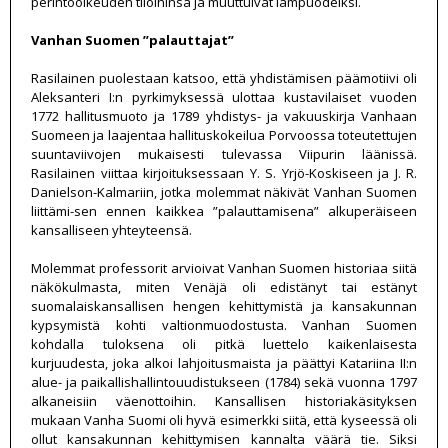
perintöoikeuden tiloihinsa ja muuttuivat lampuodeiksi.
Vanhan Suomen ”palauttajat”
Rasilainen puolestaan katsoo, että yhdistämisen päämotiivi oli
Aleksanteri I:n pyrkimyksessä ulottaa kustavilaiset vuoden
1772 hallitusmuoto ja 1789 yhdistys- ja vakuuskirja Vanhaan
Suomeen ja laajentaa hallituskokeilua Porvoossa toteutettujen
suuntaviivojen mukaisesti tulevassa Viipurin läänissä.
Rasilainen viittaa kirjoituksessaan Y. S. Yrjö-Koskiseen ja J. R.
Danielson-Kalmariin, jotka molemmat näkivät Vanhan Suomen
liittämi-sen ennen kaikkea ”palauttamisena” alkuperäiseen
kansalliseen yhteyteensä.
Molemmat professorit arvioivat Vanhan Suomen historiaa siitä
näkökulmasta, miten Venäjä oli edistänyt tai estänyt
suomalaiskansallisen hengen kehittymistä ja kansakunnan
kypsymistä kohti valtionmuodostusta. Vanhan Suomen
kohdalla tuloksena oli pitkä luettelo kaikenlaisesta
kurjuudesta, joka alkoi lahjoitusmaista ja päättyi Katariina II:n
alue- ja paikallishallintouudistukseen (1784) sekä vuonna 1797
alkaneisiin väenottoihin. Kansallisen historiakäsityksen
mukaan Vanha Suomi oli hyvä esimerkki siitä, että kyseessä oli
ollut kansakunnan kehittymisen kannalta väärä tie. Siksi