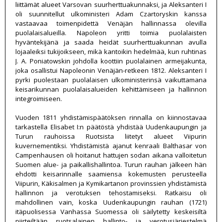
liittämät alueet Varsovan suurherttuakunnaksi, ja Aleksanteri I
oli suunnitellut ulkoministeri Adam Czartoryskin kanssa
vastaavaa toimenpidettä Venäjän hallinnassa olevilla
puolalaisalueilla. Napoleon yritti toimia puolalaisten
hyväntekijänä ja saada heidät suurherttuakunnan avulla
lojaaleiksi tukijoikseen, mikä kantoikin hedelmää, kun ruhtinas
J. A. Poniatowskin johdolla koottiin puolalainen armeijakunta,
joka osallistui Napoleonin Venäjän-retkeen 1812. Aleksanteri I
pyrki puolestaan puolalaisen ulkoministerinsä vaikuttamana
keisarikunnan puolalaisalueiden kehittämiseen ja hallinnon
integroimiseen.
Vuoden 1811 yhdistämispäätöksen rinnalla on kiinnostavaa
tarkastella Elisabet I:n päätöstä yhdistää Uudenkaupungin ja
Turun rauhoissa Ruotsista liitetyt alueet Viipurin
kuvernementiksi. Yhdistämistä ajanut kenraali Balthasar von
Campenhausen oli hoitanut hattujen sodan aikana valloitetun
Suomen alue- ja paikallishallintoa. Turun rauhan jälkeen hän
ehdotti keisarinnalle saamiensa kokemusten perusteella
Viipurin, Käkisalmen ja Kymikartanon provinssien yhdistämistä
hallinnon ja verotuksen tehostamiseksi. Ratkaisu oli
mahdollinen vain, koska Uudenkaupungin rauhan (1721)
itäpuolisessa Vanhassa Suomessa oli säilytetty keskeisiltä
piirteiltään ruotsalainen hallinto- ja verotusjärjestelmä