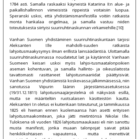
1784 asti. Samalla raskaaksi käyneistä Katariina II:n alue- ja
paikallishallinnon viimeisistä rippeistä voitaisiin luopua.
Speranski uskoi, että yhdistämismanifestilla voitiin ratkaista
monta hankalaa ongelmaa, ja samalla vastuu niiden
toteutuksesta siirtyisi suuriruhtinaskunnan virkamiehille.[10]
Vanhan Suomen yhdistäminen suuriruhtinaskuntaan tarjosi
Aleksanteri I:lle mahdolli-suuden ratkaista
lahjoitusmaakysymys ilman erillistä lainsäädäntöä. Ulottamalla
suuriruhtinaskunnassa noudatetut lait ja käytännöt Vanhaan
Suomeen keisari uskoi myös lahjoi-tusmaatalonpoikien
aseman kohentuvan, ja samalla hallinto- ja oikeuslaitosta
tavattomasti rasittaneet lahjoitusmaariidat päättyisivät.
Vanhan Suomen yhdistämistä koskevassa jälkimmäisessä, niin
sanotussa Viipurin läänin järjestämisasetuksessa
(19/31.12.1811) lahjoitusmaajärjestelmä oli näkyvästi esillä,
mutta se määriteltiin ruotsalaisen käsitteistön kautta.
Aleksanteri I:n oletus ei kuitenkaan toteutunut, ja tammikuussa
1825 eli hieman ennen kuolemaansa hän asetti erityisen
lahjoitusmaakomitean, joka jätti mietintönsä Nikolai I:lle.
Tuloksena oli vuoden 1826 lahjoitusmaaukaasi eli niin sanottu
musta manifesti, jonka muaan talonpojat saivat pitää
henkilökohtaisen vapautensa, mutta menettivät