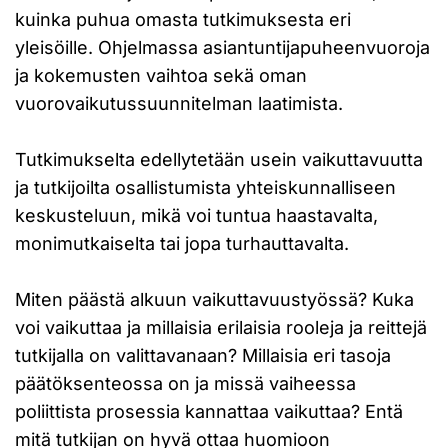
kuinka puhua omasta tutkimuksesta eri
yleisöille. Ohjelmassa asiantuntijapuheenvuoroja
ja kokemusten vaihtoa sekä oman
vuorovaikutussuunnitelman laatimista.
Tutkimukselta edellytetään usein vaikuttavuutta
ja tutkijoilta osallistumista yhteiskunnalliseen
keskusteluun, mikä voi tuntua haastavalta,
monimutkaiselta tai jopa turhauttavalta.
Miten päästä alkuun vaikuttavuustyössä? Kuka
voi vaikuttaa ja millaisia erilaisia rooleja ja reittejä
tutkijalla on valittavanaan? Millaisia eri tasoja
päätöksenteossa on ja missä vaiheessa
poliittista prosessia kannattaa vaikuttaa? Entä
mitä tutkijan on hyvä ottaa huomioon