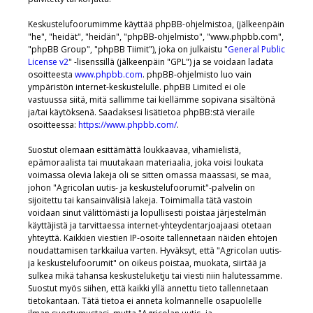
Keskustelufoorumimme käyttää phpBB-ohjelmistoa, (jälkeenpäin
"he", "heidät", "heidän", "phpBB-ohjelmisto", "www.phpbb.com",
"phpBB Group", "phpBB Tiimit"), joka on julkaistu "
General Public
License v2
" -lisenssillä (jälkeenpäin "GPL") ja se voidaan ladata
osoitteesta
www.phpbb.com
. phpBB-ohjelmisto luo vain
ympäristön internet-keskustelulle. phpBB Limited ei ole
vastuussa siitä, mitä sallimme tai kiellämme sopivana sisältönä
ja/tai käytöksenä. Saadaksesi lisätietoa phpBB:stä vieraile
osoitteessa:
https://www.phpbb.com/
.
Suostut olemaan esittämättä loukkaavaa, vihamielistä,
epämoraalista tai muutakaan materiaalia, joka voisi loukata
voimassa olevia lakeja oli se sitten omassa maassasi, se maa,
johon "Agricolan uutis- ja keskustelufoorumit"-palvelin on
sijoitettu tai kansainvälisiä lakeja. Toimimalla tätä vastoin
voidaan sinut välittömästi ja lopullisesti poistaa järjestelmän
käyttäjistä ja tarvittaessa internet-yhteydentarjoajaasi otetaan
yhteyttä. Kaikkien viestien IP-osoite tallennetaan näiden ehtojen
noudattamisen tarkkailua varten. Hyväksyt, että "Agricolan uutis-
ja keskustelufoorumit" on oikeus poistaa, muokata, siirtää ja
sulkea mikä tahansa keskusteluketju tai viesti niin halutessamme.
Suostut myös siihen, että kaikki yllä annettu tieto tallennetaan
tietokantaan. Tätä tietoa ei anneta kolmannelle osapuolelle