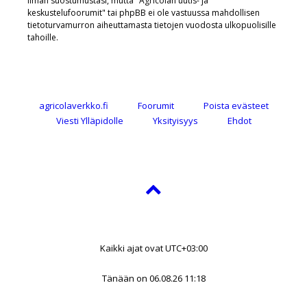
ilman suostumustasi, mutta "Agricolan uutis- ja
keskustelufoorumit" tai phpBB ei ole vastuussa mahdollisen
tietoturvamurron aiheuttamasta tietojen vuodosta ulkopuolisille
tahoille.
agricolaverkko.fi
Foorumit
Poista evästeet
Viesti Ylläpidolle
Yksityisyys
Ehdot
Kaikki ajat ovat
UTC+03:00
Tänään on 06.08.26 11:18