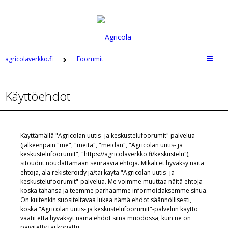
agricolaverkko.fi
Foorumit
Käyttöehdot
Käyttämällä "Agricolan uutis- ja keskustelufoorumit" palvelua
(jälkeenpäin "me", "meitä", "meidän", "Agricolan uutis- ja
keskustelufoorumit", "https://agricolaverkko.fi/keskustelu"),
sitoudut noudattamaan seuraavia ehtoja. Mikäli et hyväksy näitä
ehtoja, älä rekisteröidy ja/tai käytä "Agricolan uutis- ja
keskustelufoorumit"-palvelua. Me voimme muuttaa näitä ehtoja
koska tahansa ja teemme parhaamme informoidaksemme sinua.
On kuitenkin suositeltavaa lukea nämä ehdot säännöllisesti,
koska "Agricolan uutis- ja keskustelufoorumit"-palvelun käyttö
vaatii että hyväksyt nämä ehdot siinä muodossa, kuin ne on
päivitetty tai korjattu.