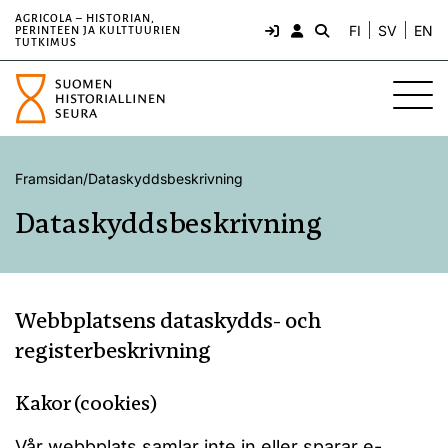
AGRICOLA – HISTORIAN,
FI
SV
EN
PERINTEEN JA KULTTUURIEN
TUTKIMUS
Framsidan
/
Dataskyddsbeskrivning
Dataskyddsbeskrivning
Webbplatsens dataskydds- och
registerbeskrivning
Kakor (cookies)
Vår webbplats samlar inte in eller sparar e-