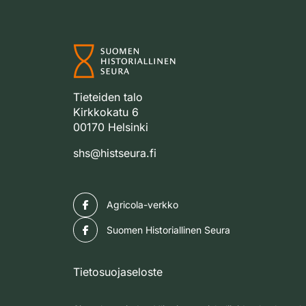
Tieteiden talo
Kirkkokatu 6
00170 Helsinki
shs@histseura.fi
Facebook
Agricola-verkko
Facebook
Suomen Historiallinen Seura
Tietosuojaseloste