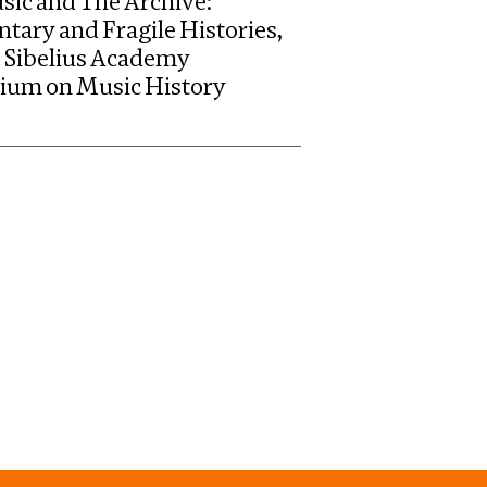
sic and The Archive:
tary and Fragile Histories,
I Sibelius Academy
um on Music History