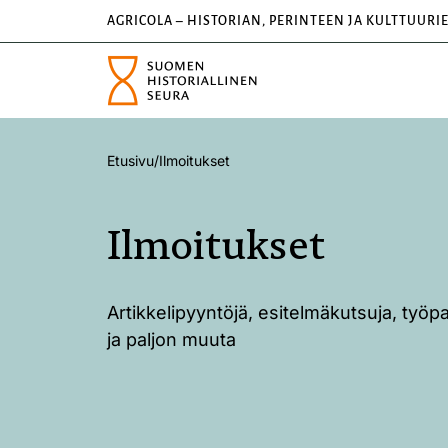
AGRICOLA – HISTORIAN, PERINTEEN JA KULTTUURI
Etusivu
/
Ilmoitukset
Ilmoitukset
Artikkelipyyntöjä, esitelmäkutsuja, työp
ja paljon muuta