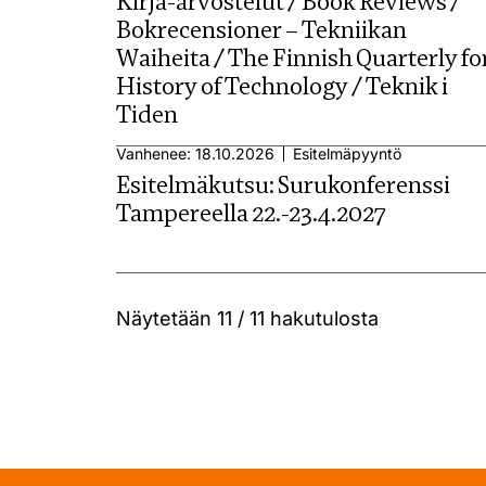
Kirja-arvostelut / Book Reviews /
Bokrecensioner – Tekniikan
Waiheita / The Finnish Quarterly fo
History of Technology / Teknik i
Tiden
Vanhenee: 18.10.2026
Esitelmäpyyntö
Esitelmäkutsu: Surukonferenssi
Tampereella 22.-23.4.2027
Näytetään
11 / 11
hakutulosta