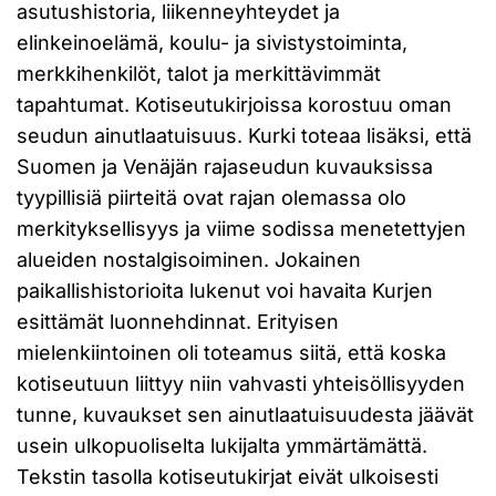
asutushistoria, liikenneyhteydet ja
elinkeinoelämä, koulu- ja sivistystoiminta,
merkkihenkilöt, talot ja merkittävimmät
tapahtumat. Kotiseutukirjoissa korostuu oman
seudun ainutlaatuisuus. Kurki toteaa lisäksi, että
Suomen ja Venäjän rajaseudun kuvauksissa
tyypillisiä piirteitä ovat rajan olemassa olo
merkityksellisyys ja viime sodissa menetettyjen
alueiden nostalgisoiminen. Jokainen
paikallishistorioita lukenut voi havaita Kurjen
esittämät luonnehdinnat. Erityisen
mielenkiintoinen oli toteamus siitä, että koska
kotiseutuun liittyy niin vahvasti yhteisöllisyyden
tunne, kuvaukset sen ainutlaatuisuudesta jäävät
usein ulkopuoliselta lukijalta ymmärtämättä.
Tekstin tasolla kotiseutukirjat eivät ulkoisesti