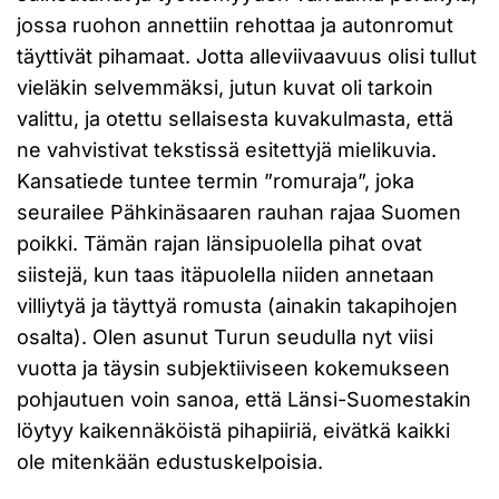
jossa ruohon annettiin rehottaa ja autonromut
täyttivät pihamaat. Jotta alleviivaavuus olisi tullut
vieläkin selvemmäksi, jutun kuvat oli tarkoin
valittu, ja otettu sellaisesta kuvakulmasta, että
ne vahvistivat tekstissä esitettyjä mielikuvia.
Kansatiede tuntee termin ”romuraja”, joka
seurailee Pähkinäsaaren rauhan rajaa Suomen
poikki. Tämän rajan länsipuolella pihat ovat
siistejä, kun taas itäpuolella niiden annetaan
villiytyä ja täyttyä romusta (ainakin takapihojen
osalta). Olen asunut Turun seudulla nyt viisi
vuotta ja täysin subjektiiviseen kokemukseen
pohjautuen voin sanoa, että Länsi-Suomestakin
löytyy kaikennäköistä pihapiiriä, eivätkä kaikki
ole mitenkään edustuskelpoisia.