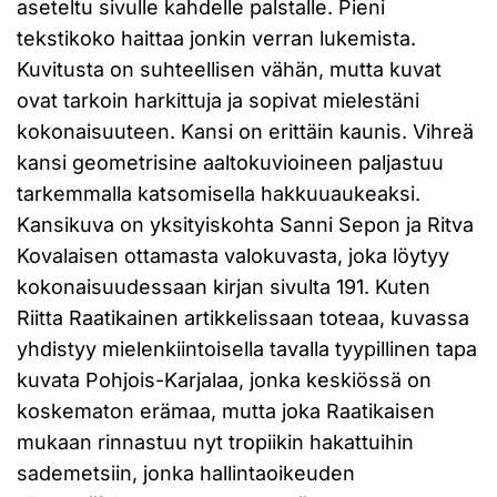
aseteltu sivulle kahdelle palstalle. Pieni
tekstikoko haittaa jonkin verran lukemista.
Kuvitusta on suhteellisen vähän, mutta kuvat
ovat tarkoin harkittuja ja sopivat mielestäni
kokonaisuuteen. Kansi on erittäin kaunis. Vihreä
kansi geometrisine aaltokuvioineen paljastuu
tarkemmalla katsomisella hakkuuaukeaksi.
Kansikuva on yksityiskohta Sanni Sepon ja Ritva
Kovalaisen ottamasta valokuvasta, joka löytyy
kokonaisuudessaan kirjan sivulta 191. Kuten
Riitta Raatikainen artikkelissaan toteaa, kuvassa
yhdistyy mielenkiintoisella tavalla tyypillinen tapa
kuvata Pohjois-Karjalaa, jonka keskiössä on
koskematon erämaa, mutta joka Raatikaisen
mukaan rinnastuu nyt tropiikin hakattuihin
sademetsiin, jonka hallintaoikeuden