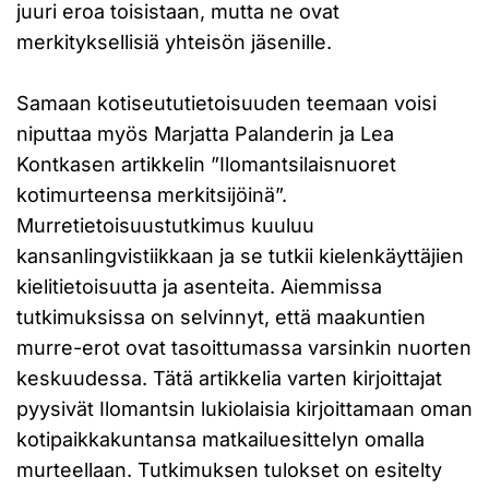
juuri eroa toisistaan, mutta ne ovat
merkityksellisiä yhteisön jäsenille.
Samaan kotiseututietoisuuden teemaan voisi
niputtaa myös Marjatta Palanderin ja Lea
Kontkasen artikkelin ”Ilomantsilaisnuoret
kotimurteensa merkitsijöinä”.
Murretietoisuustutkimus kuuluu
kansanlingvistiikkaan ja se tutkii kielenkäyttäjien
kielitietoisuutta ja asenteita. Aiemmissa
tutkimuksissa on selvinnyt, että maakuntien
murre-erot ovat tasoittumassa varsinkin nuorten
keskuudessa. Tätä artikkelia varten kirjoittajat
pyysivät Ilomantsin lukiolaisia kirjoittamaan oman
kotipaikkakuntansa matkailuesittelyn omalla
murteellaan. Tutkimuksen tulokset on esitelty