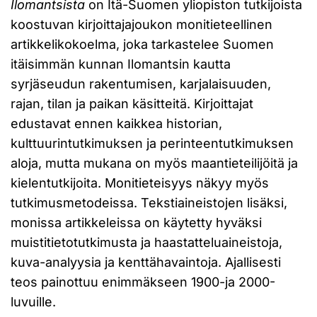
Ilomantsista
on Itä-Suomen yliopiston tutkijoista
koostuvan kirjoittajajoukon monitieteellinen
artikkelikokoelma, joka tarkastelee Suomen
itäisimmän kunnan Ilomantsin kautta
syrjäseudun rakentumisen, karjalaisuuden,
rajan, tilan ja paikan käsitteitä. Kirjoittajat
edustavat ennen kaikkea historian,
kulttuurintutkimuksen ja perinteentutkimuksen
aloja, mutta mukana on myös maantieteilijöitä ja
kielentutkijoita. Monitieteisyys näkyy myös
tutkimusmetodeissa. Tekstiaineistojen lisäksi,
monissa artikkeleissa on käytetty hyväksi
muistitietotutkimusta ja haastatteluaineistoja,
kuva-analyysia ja kenttähavaintoja. Ajallisesti
teos painottuu enimmäkseen 1900-ja 2000-
luvuille.