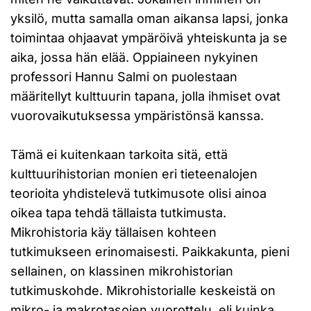
yksilö, mutta samalla oman aikansa lapsi, jonka
toimintaa ohjaavat ympäröivä yhteiskunta ja se
aika, jossa hän elää. Oppiaineen nykyinen
professori Hannu Salmi on puolestaan
määritellyt kulttuurin tapana, jolla ihmiset ovat
vuorovaikutuksessa ympäristönsä kanssa.
Tämä ei kuitenkaan tarkoita sitä, että
kulttuurihistorian monien eri tieteenalojen
teorioita yhdistelevä tutkimusote olisi ainoa
oikea tapa tehdä tällaista tutkimusta.
Mikrohistoria käy tällaisen kohteen
tutkimukseen erinomaisesti. Paikkakunta, pieni
sellainen, on klassinen mikrohistorian
tutkimuskohde. Mikrohistorialle keskeistä on
mikro- ja makrotasojen vuorottelu, eli kuinka