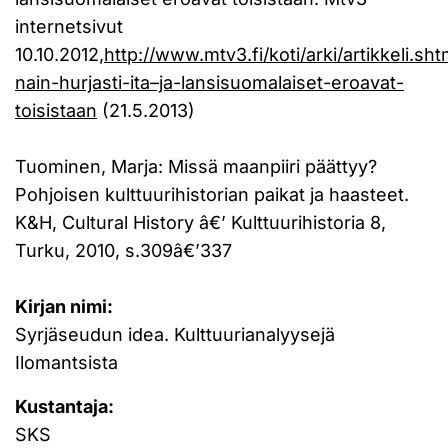
internetsivut
10.10.2012
,http://www.mtv3.fi/koti/arki/artikkeli.s
nain-hurjasti-ita–ja-lansisuomalaiset-eroavat-
toisistaan
(21.5.2013)
Tuominen, Marja: Missä maanpiiri päättyy?
Pohjoisen kulttuurihistorian paikat ja haasteet.
K&H, Cultural History â€’ Kulttuurihistoria 8,
Turku, 2010, s.309â€’337
Kirjan nimi:
Syrjäseudun idea. Kulttuurianalyysejä
Ilomantsista
Kustantaja:
SKS