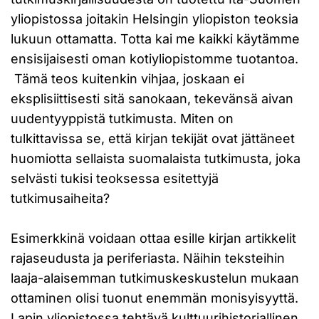
yliopistossa joitakin Helsingin yliopiston teoksia
lukuun ottamatta. Totta kai me kaikki käytämme
ensisijaisesti oman kotiyliopistomme tuotantoa.
Tämä teos kuitenkin vihjaa, joskaan ei
eksplisiittisesti sitä sanokaan, tekevänsä aivan
uudentyyppistä tutkimusta. Miten on
tulkittavissa se, että kirjan tekijät ovat jättäneet
huomiotta sellaista suomalaista tutkimusta, joka
selvästi tukisi teoksessa esitettyjä
tutkimusaiheita?
Esimerkkinä voidaan ottaa esille kirjan artikkelit
rajaseudusta ja periferiasta. Näihin teksteihin
laaja-alaisemman tutkimuskeskustelun mukaan
ottaminen olisi tuonut enemmän monisyisyyttä.
Lapin yliopistossa tehtävä kulttuurihistoriallinen