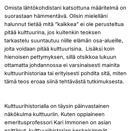
Omista lähtökohdistani katsottuna määritelmä on
suorastaan hämmentävä. Olisin mielelläni
halunnut tietää mitä ”kaikkea” ei ole perusteltua
pitää kulttuurina, jos kuitenkin teoksen
tarkastelu suuntautuu niille elämän osa-alueille,
joita voidaan pitää kulttuurisina. Lisäksi koin
hienoisen pettymyksen, sillä otsikkoa lukuun
ottamatta johdannossa ei varsinaisesti mainita
kulttuurihistoriaa tai erityisesti pohdita sitä, miten
tämä teos eroaa siinä tehtävästä tutkimuksesta.
Kulttuurihistorialla on täysin päinvastainen
näkökulma kulttuuriin. Kuten oppiaineen
emeritusprofessori Kari Immonen on asian
esittänyt, kulttuurihistorian keskeisimmät