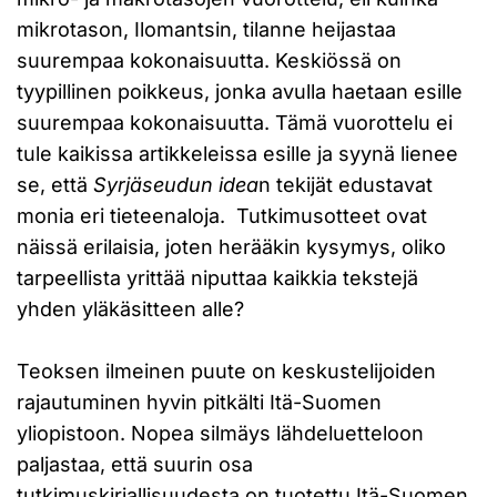
mikrotason, Ilomantsin, tilanne heijastaa
suurempaa kokonaisuutta. Keskiössä on
tyypillinen poikkeus, jonka avulla haetaan esille
suurempaa kokonaisuutta. Tämä vuorottelu ei
tule kaikissa artikkeleissa esille ja syynä lienee
se, että
Syrjäseudun idea
n tekijät edustavat
monia eri tieteenaloja. Tutkimusotteet ovat
näissä erilaisia, joten herääkin kysymys, oliko
tarpeellista yrittää niputtaa kaikkia tekstejä
yhden yläkäsitteen alle?
Teoksen ilmeinen puute on keskustelijoiden
rajautuminen hyvin pitkälti Itä-Suomen
yliopistoon. Nopea silmäys lähdeluetteloon
paljastaa, että suurin osa
tutkimuskirjallisuudesta on tuotettu Itä-Suomen