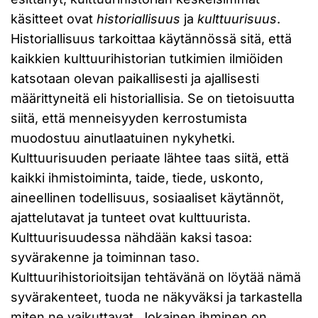
käsitteet ovat
historiallisuus
ja
kulttuurisuus
.
Historiallisuus tarkoittaa käytännössä sitä, että
kaikkien kulttuurihistorian tutkimien ilmiöiden
katsotaan olevan paikallisesti ja ajallisesti
määrittyneitä eli historiallisia. Se on tietoisuutta
siitä, että menneisyyden kerrostumista
muodostuu ainutlaatuinen nykyhetki.
Kulttuurisuuden periaate lähtee taas siitä, että
kaikki ihmistoiminta, taide, tiede, uskonto,
aineellinen todellisuus, sosiaaliset käytännöt,
ajattelutavat ja tunteet ovat kulttuurista.
Kulttuurisuudessa nähdään kaksi tasoa:
syvärakenne ja toiminnan taso.
Kulttuurihistorioitsijan tehtävänä on löytää nämä
syvärakenteet, tuoda ne näkyväksi ja tarkastella
miten ne vaikuttavat. Jokainen ihminen on