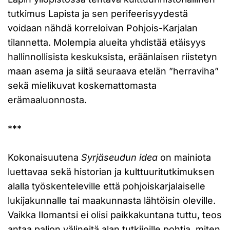
tutkimus Lapista ja sen perifeerisyydestä
voidaan nähdä korreloivan Pohjois-Karjalan
tilannetta. Molempia alueita yhdistää etäisyys
hallinnollisista keskuksista, eräänlaisen riistetyn
maan asema ja siitä seuraava etelän ”herraviha”
sekä mielikuvat koskemattomasta
erämaaluonnosta.
***
Kokonaisuutena
Syrjäseudun idea
on mainiota
luettavaa sekä historian ja kulttuuritutkimuksen
alalla työskenteleville että pohjoiskarjalaiselle
lukijakunnalle tai maakunnasta lähtöisin oleville.
Vaikka Ilomantsi ei olisi paikkakuntana tuttu, teos
antaa paljon välineitä alan tutkijoille pohtia, miten