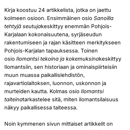
Kirja koostuu 24 artikkelista, jotka on jaettu
kolmeen osioon. Ensimmäinen osio
Sanoilla
tehtyjä seutuja
keskittyy enemmän Pohjois-
Karjalaan kokonaisuutena, syrjäseudun
rakentumiseen ja rajan käsitteen merkitykseen
Pohjois-Karjalan tapauksessa. Toinen
osio
Ilomantsi tekoina ja kokemuksina
keskittyy
Ilomantsiin, sen historiaan ja ominaispiirteisiin
muun muassa paikallislehdistön,
rajavartiolaitoksen, luonnon, uskonnon ja
murteiden kautta. Kolmas osio
Ilomantsi
taiteina
tarkastelee sitä, miten ilomantsilaisuus
näkyy paikallisessa taiteessa.
Noin kymmenen sivun mittaiset artikkelit on