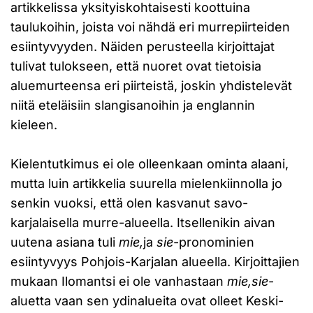
artikkelissa yksityiskohtaisesti koottuina
taulukoihin, joista voi nähdä eri murrepiirteiden
esiintyvyyden. Näiden perusteella kirjoittajat
tulivat tulokseen, että nuoret ovat tietoisia
aluemurteensa eri piirteistä, joskin yhdistelevät
niitä eteläisiin slangisanoihin ja englannin
kieleen.
Kielentutkimus ei ole olleenkaan ominta alaani,
mutta luin artikkelia suurella mielenkiinnolla jo
senkin vuoksi, että olen kasvanut savo-
karjalaisella murre-alueella. Itsellenikin aivan
uutena asiana tuli
mie,
ja
sie
-pronominien
esiintyvyys Pohjois-Karjalan alueella. Kirjoittajien
mukaan Ilomantsi ei ole vanhastaan
mie,sie
-
aluetta vaan sen ydinalueita ovat olleet Keski-