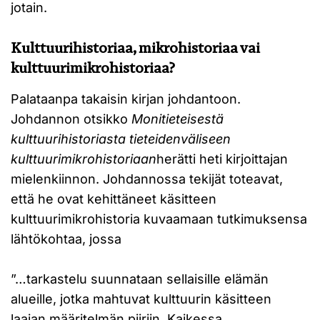
jotain.
Kulttuurihistoriaa, mikrohistoriaa vai
kulttuurimikrohistoriaa?
Palataanpa takaisin kirjan johdantoon.
Johdannon otsikko
Monitieteisestä
kulttuurihistoriasta tieteidenväliseen
kulttuurimikrohistoriaan
herätti heti kirjoittajan
mielenkiinnon. Johdannossa tekijät toteavat,
että he ovat kehittäneet käsitteen
kulttuurimikrohistoria kuvaamaan tutkimuksensa
lähtökohtaa, jossa
”…tarkastelu suunnataan sellaisille elämän
alueille, jotka mahtuvat kulttuurin käsitteen
laajan määritelmän piiriin. Kaikessa