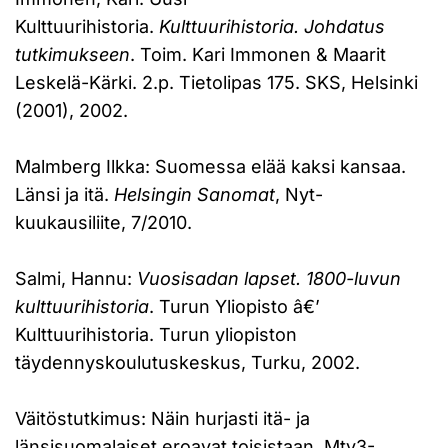
Kulttuurihistoria.
Kulttuurihistoria. Johdatus
tutkimukseen
. Toim. Kari Immonen & Maarit
Leskelä-Kärki. 2.p. Tietolipas 175. SKS, Helsinki
(2001), 2002.
Malmberg Ilkka: Suomessa elää kaksi kansaa.
Länsi ja itä.
Helsingin Sanomat
, Nyt-
kuukausiliite, 7/2010.
Salmi, Hannu:
Vuosisadan lapset. 1800-luvun
kulttuurihistoria
. Turun Yliopisto â€’
Kulttuurihistoria. Turun yliopiston
täydennyskoulutuskeskus, Turku, 2002.
Väitöstutkimus: Näin hurjasti itä- ja
länsisuomalaiset eroavat toisistaan. Mtv3-