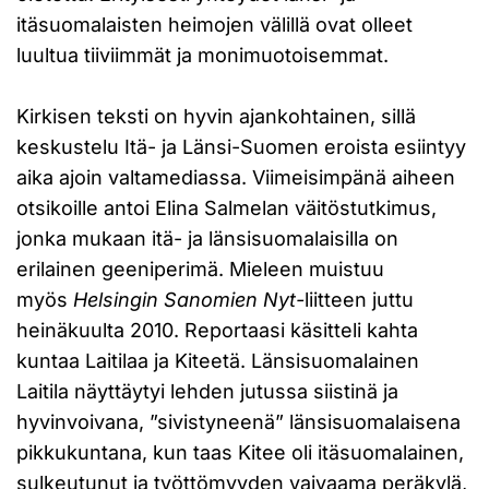
itäsuomalaisten heimojen välillä ovat olleet
luultua tiiviimmät ja monimuotoisemmat.
Kirkisen teksti on hyvin ajankohtainen, sillä
keskustelu Itä- ja Länsi-Suomen eroista esiintyy
aika ajoin valtamediassa. Viimeisimpänä aiheen
otsikoille antoi Elina Salmelan väitöstutkimus,
jonka mukaan itä- ja länsisuomalaisilla on
erilainen geeniperimä. Mieleen muistuu
myös
Helsingin Sanomien
Nyt-
liitteen juttu
heinäkuulta 2010. Reportaasi käsitteli kahta
kuntaa Laitilaa ja Kiteetä. Länsisuomalainen
Laitila näyttäytyi lehden jutussa siistinä ja
hyvinvoivana, ”sivistyneenä” länsisuomalaisena
pikkukuntana, kun taas Kitee oli itäsuomalainen,
sulkeutunut ja työttömyyden vaivaama peräkylä,