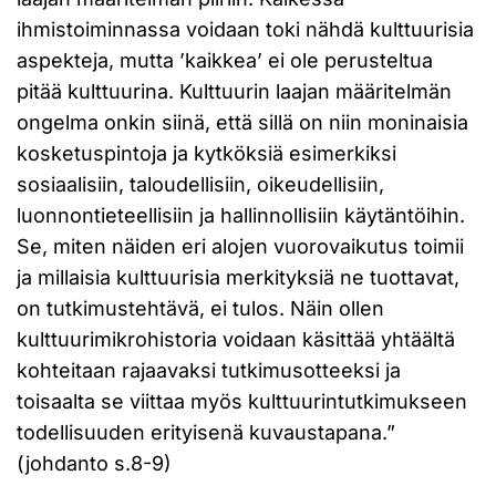
ihmistoiminnassa voidaan toki nähdä kulttuurisia
aspekteja, mutta ’kaikkea’ ei ole perusteltua
pitää kulttuurina. Kulttuurin laajan määritelmän
ongelma onkin siinä, että sillä on niin moninaisia
kosketuspintoja ja kytköksiä esimerkiksi
sosiaalisiin, taloudellisiin, oikeudellisiin,
luonnontieteellisiin ja hallinnollisiin käytäntöihin.
Se, miten näiden eri alojen vuorovaikutus toimii
ja millaisia kulttuurisia merkityksiä ne tuottavat,
on tutkimustehtävä, ei tulos. Näin ollen
kulttuurimikrohistoria voidaan käsittää yhtäältä
kohteitaan rajaavaksi tutkimusotteeksi ja
toisaalta se viittaa myös kulttuurintutkimukseen
todellisuuden erityisenä kuvaustapana.”
(johdanto s.8-9)