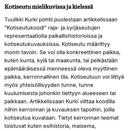
Kotiseutu mielikuvissa ja kielessä
Tuulikki Kurki pohtii puolestaan artikkelissaan
”Kotiseutukoodi” raja- ja syrjäseutujen
representaatioita paikallishistorioissa ja
kotiseutukuvauksissa. Kotiseutu määrittyy
monin tavoin. Se voi olla konkreettinen paikka,
kuten kunta, kylä tai maakunta, tai pelkästään
epämääräisessä menneessä oleva myyttinen
paikka, kerronnallinen tila. Kotiseutuun voi liittyä
myös yhteisöllisyyden tunne, tunne
kuulumisesta johonkin tiettyyn alueeseen tai
paikkaan. Artikkelissaan Kurki viittaa koodilla
niihin kerronnan ja kuvauksen tapoihin, joilla
kotiseutua kuvataan. Tietyt kerronnan teemat
toistuvat kuten esihistoria, maisema,