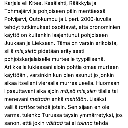
Karjala eli Kitee, Kesälahti, Rääkkylä ja
Tohmajärvi ja pohjoiseen päin mentäessä
Polvijärvi, Outokumpu ja Liperi. 2000-luvulla
tehdyt tutkimukset osoittavat, että pronominien
käyttö on kuitenkin laajentunut pohjoiseen
Juukaan ja Lieksaan. Tämä on varsin erikoista,
sillä
mie,sietä
pidetään erityisesti
pohjoiskarjalaiselle murteelle tyypillisenä.
Artikkelia lukiessani aloin pohtia omaa murteen
käyttöäni, varsinkin kun olen asunut jo jonkin
aikaa itselleni vieraalla murrealueella. Huomaan
lipsauttavani aika ajoin
mä,sä
mie,sien
tilalle tai
meneväni
mettään
enkä
mehtään
. Lisäksi
välillä
tarttee
tehdä jotain. Sen sijaan en ole
varma, tulenko Turussa täysin ymmärretyksi, jos
sanon, että jokin
välttää
tai ei
toinna
tehdä