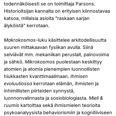
todennäköisesti se on toimittaja Parsons.
Historioitsijan kannalta on erityisen kiinnostavaa
katsoa, millaisia asioita ”raskaan sarjan
älyköistä” kerrotaan.
Makrokosmos
-luku käsittelee arkitodellisuutta
suuren mittakaavan fysiikan avulla. Siinä
selviävät mm. mekaniikan peruslait, painovoima
ja sähkö.
Mikrokosmos
puolestaan keskittyy
atomien ja atomia pienempien luonnollisten
hiukkasten kvanttimaailmaan.
Ihmisen
evoluutiossa
kerrotaan elämän, ihmisten ja
inhimillisten piirteiden synnystä,
luonnonvalinnasta ja sosiobiologiasta.
Mieli &
ruumis
kartoittaa sekä ihmismielen teorioita
psykoanalyysista behaviorismiin ja kognitiiviseen