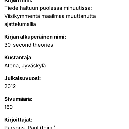
Tiede haltuun puolessa minuutissa:
Viisikymmentä maailmaa muuttanutta
ajattelumallia
Kirjan alkuperäinen nimi:
30-second theories
Kustantaja:
Atena, Jyväskylä
Julkaisuvuosi:
2012
Sivumäärä:
160
Kirjoittajat:
Parsons, Paul (toim.)