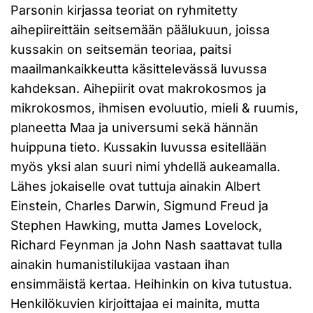
Parsonin kirjassa teoriat on ryhmitetty
aihepiireittäin seitsemään päälukuun, joissa
kussakin on seitsemän teoriaa, paitsi
maailmankaikkeutta käsittelevässä luvussa
kahdeksan. Aihepiirit ovat makrokosmos ja
mikrokosmos, ihmisen evoluutio, mieli & ruumis,
planeetta Maa ja universumi sekä hännän
huippuna tieto. Kussakin luvussa esitellään
myös yksi alan suuri nimi yhdellä aukeamalla.
Lähes jokaiselle ovat tuttuja ainakin Albert
Einstein, Charles Darwin, Sigmund Freud ja
Stephen Hawking, mutta James Lovelock,
Richard Feynman ja John Nash saattavat tulla
ainakin humanistilukijaa vastaan ihan
ensimmäistä kertaa. Heihinkin on kiva tutustua.
Henkilökuvien kirjoittajaa ei mainita, mutta