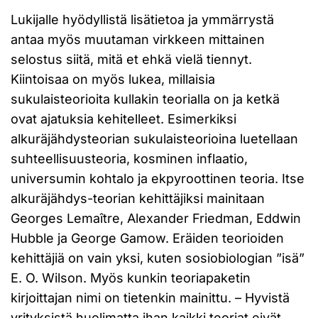
Lukijalle hyödyllistä lisätietoa ja ymmärrystä
antaa myös muutaman virkkeen mittainen
selostus siitä, mitä et ehkä vielä tiennyt.
Kiintoisaa on myös lukea, millaisia
sukulaisteorioita kullakin teorialla on ja ketkä
ovat ajatuksia kehitelleet. Esimerkiksi
alkuräjähdysteorian sukulaisteorioina luetellaan
suhteellisuusteoria, kosminen inflaatio,
universumin kohtalo ja ekpyroottinen teoria. Itse
alkuräjähdys-teorian kehittäjiksi mainitaan
Georges Lemaître, Alexander Friedman, Eddwin
Hubble ja George Gamow. Eräiden teorioiden
kehittäjiä on vain yksi, kuten sosiobiologian ”isä”
E. O. Wilson. Myös kunkin teoriapaketin
kirjoittajan nimi on tietenkin mainittu. – Hyvistä
yrityksistä huolimatta ihan kaikki teoriat eivät