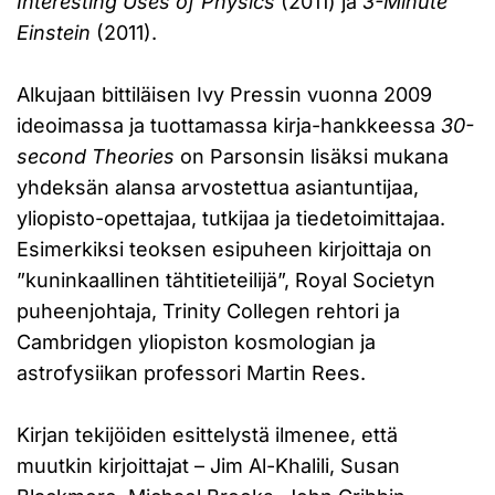
Interesting Uses of Physics
(2011) ja
3-Minute
Einstein
(2011).
Alkujaan bittiläisen Ivy Pressin vuonna 2009
ideoimassa ja tuottamassa kirja-hankkeessa
30-
second Theories
on Parsonsin lisäksi mukana
yhdeksän alansa arvostettua asiantuntijaa,
yliopisto-opettajaa, tutkijaa ja tiedetoimittajaa.
Esimerkiksi teoksen esipuheen kirjoittaja on
”kuninkaallinen tähtitieteilijä”, Royal Societyn
puheenjohtaja, Trinity Collegen rehtori ja
Cambridgen yliopiston kosmologian ja
astrofysiikan professori Martin Rees.
Kirjan tekijöiden esittelystä ilmenee, että
muutkin kirjoittajat – Jim Al-Khalili, Susan