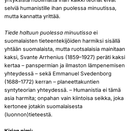
selviä humanistille ihan puolessa minuutissa,
mutta kannatta yrittää.
Tiede haltuun puolessa minuutissa
ei
suomalaisten tieteentekijöiden harmiksi sisällä
yhtään suomalaista, mutta ruotsalaisia mainitaan
kaksi, Svante Arrhenius (1859–1927) peräti kaksi
kertaa – panspermian ja ilmaston lämpenemisen
yhteydessä – sekä Emmanuel Svedenborg
(1688–1772) kerran – planeettakuntien
syntyteorian yhteydessä. – Humanistia ei tämä
asia harmita; onpahan vain kiintoisa seikka, joka
kertonee jotakin suomalaisesta
(luonnon)tieteestä.
Kirjan nimi: