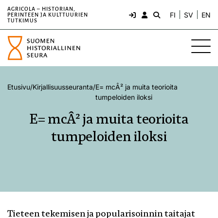
AGRICOLA – HISTORIAN,
FI
SV
EN
PERINTEEN JA KULTTUURIEN
TUTKIMUS
Etusivu
/
Kirjallisuusseuranta
/
E= mcÂ² ja muita teorioita
tumpeloiden iloksi
E= mcÂ² ja muita teorioita
tumpeloiden iloksi
Tieteen tekemisen ja popularisoinnin taitajat