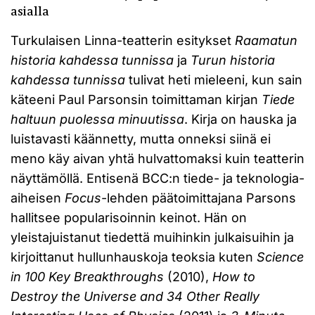
asialla
Turkulaisen Linna-teatterin esitykset
Raamatun
historia kahdessa tunnissa
ja
Turun historia
kahdessa tunnissa
tulivat heti mieleeni, kun sain
käteeni Paul Parsonsin toimittaman kirjan
Tiede
haltuun puolessa minuutissa
. Kirja on hauska ja
luistavasti käännetty, mutta onneksi siinä ei
meno käy aivan yhtä hulvattomaksi kuin teatterin
näyttämöllä. Entisenä BCC:n tiede- ja teknologia-
aiheisen
Focus
-lehden päätoimittajana Parsons
hallitsee popularisoinnin keinot. Hän on
yleistajuistanut tiedettä muihinkin julkaisuihin ja
kirjoittanut hullunhauskoja teoksia kuten
Science
in 100 Key Breakthroughs
(2010),
How to
Destroy the Universe and 34 Other Really