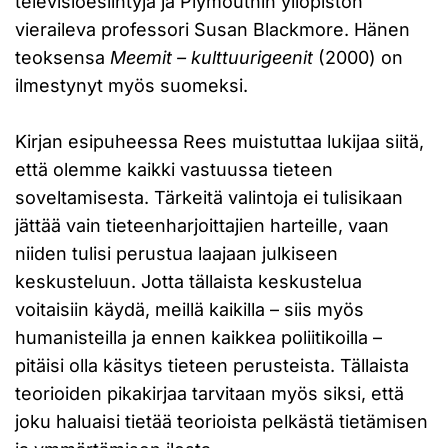
televisioesiintyjä ja Plymouthin yliopiston
vieraileva professori Susan Blackmore. Hänen
teoksensa
Meemit – kulttuurigeenit
(2000) on
ilmestynyt myös suomeksi.
Kirjan esipuheessa Rees muistuttaa lukijaa siitä,
että olemme kaikki vastuussa tieteen
soveltamisesta. Tärkeitä valintoja ei tulisikaan
jättää vain tieteenharjoittajien harteille, vaan
niiden tulisi perustua laajaan julkiseen
keskusteluun. Jotta tällaista keskustelua
voitaisiin käydä, meillä kaikilla – siis myös
humanisteilla ja ennen kaikkea poliitikoilla –
pitäisi olla käsitys tieteen perusteista. Tällaista
teorioiden pikakirjaa tarvitaan myös siksi, että
joku haluaisi tietää teorioista pelkästä tietämisen