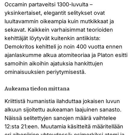
Occamin partaveitsi 1300-luvulta –
yksinkertaiset, elegantit selitykset ovat
luultavammin oikeampia kuin mutkikkaat ja
sekavat. Kaikkein varhaisimmat teorioiden
kehittäjät löytyvät kuitenkin antiikista:
Demokritos kehitteli jo noin 400 vuotta ennen
ajanlaskumme alkua atomiteoriaa ja Platon esitti
samoihin aikoihin ajatuksia hankittujen
ominaisuuksien periytymisestä.
Aukeama tiedon mittana
Kriittistä humanistia ilahduttaa jokaisen luvun
alkuun sijoitettu aukeaman laajuinen sanasto.
Näissä selitettyjen sanojen määrä vaihtelee
12:sta 21:een. Muutamia käsitteitä määritellään
eri aihepiirien yhteydessä: esimerkiksi atomi ja