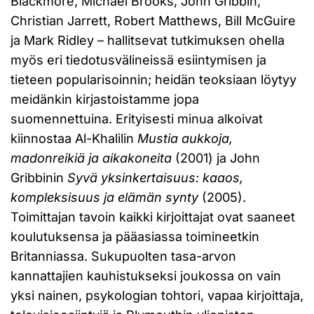
Blackmore, Michael Brooks, John Gribbin,
Christian Jarrett, Robert Matthews, Bill McGuire
ja Mark Ridley – hallitsevat tutkimuksen ohella
myös eri tiedotusvälineissä esiintymisen ja
tieteen popularisoinnin; heidän teoksiaan löytyy
meidänkin kirjastoistamme jopa
suomennettuina. Erityisesti minua alkoivat
kiinnostaa Al-Khalilin
Mustia aukkoja,
madonreikiä ja aikakoneita
(2001) ja John
Gribbinin
Syvä yksinkertaisuus: kaaos,
kompleksisuus ja elämän synty
(2005).
Toimittajan tavoin kaikki kirjoittajat ovat saaneet
koulutuksensa ja pääasiassa toimineetkin
Britanniassa. Sukupuolten tasa-arvon
kannattajien kauhistukseksi joukossa on vain
yksi nainen, psykologian tohtori, vapaa kirjoittaja,