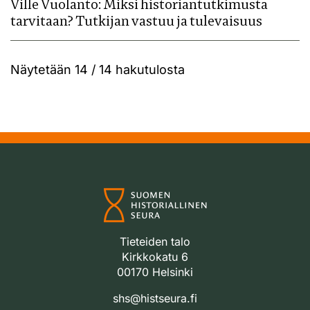
Ville Vuolanto: Miksi historiantutkimusta
tarvitaan? Tutkijan vastuu ja tulevaisuus
Näytetään
14 / 14
hakutulosta
Tieteiden talo
Kirkkokatu 6
00170 Helsinki
shs@histseura.fi