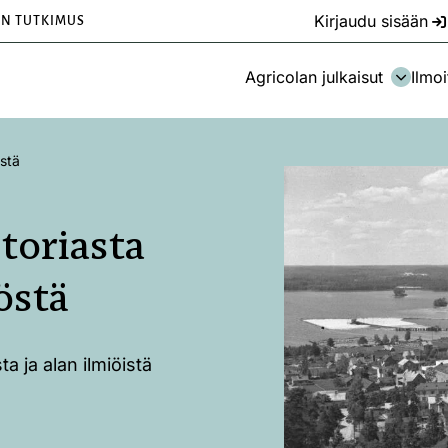
Kirjaudu sisään
EN TUTKIMUS
Agricolan julkaisut
Ilmoi
östä
toriasta
östä
a ja alan ilmiöistä