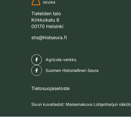
Tieteiden talo
Kirkkokatu 6
00170 Helsinki
shs@histseura.fi
Facebook
Agricola-verkko
Facebook
Suomen Historiallinen Seura
Tietosuojaseloste
Sivun kuvatiedot: Maisemakuva Lohjanharjun näköto