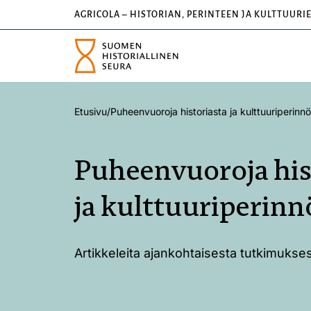
AGRICOLA – HISTORIAN, PERINTEEN JA KULTTUURI
Etusivu
/
Puheenvuoroja historiasta ja kulttuuriperinn
Puheenvuoroja his
ja kulttuuriperinn
Artikkeleita ajankohtaisesta tutkimuksest