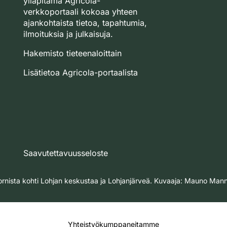
ylläpitämä Agricola-
verkkoportaali kokoaa yhteen
ajankohtaista tietoa, tapahtumia,
ilmoituksia ja julkaisuja.
Hakemisto tieteenaloittain
Lisätietoa Agricola-portaalista
Saavutettavuusseloste
rnista kohti Lohjan keskustaa ja Lohjanjärveä. Kuvaaja: Mauno Man
Yhteistyökumppaneitamme