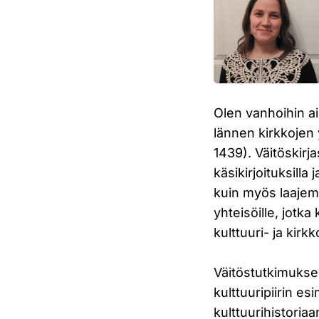
Olen vanhoihin aik
lännen kirkkojen 
1439). Väitöskirja
käsikirjoituksilla 
kuin myös laajemmin
yhteisöille, jotka
kulttuuri- ja kirkk
Väitöstutkimuksen
kulttuuripiirin e
kulttuurihistoriaa