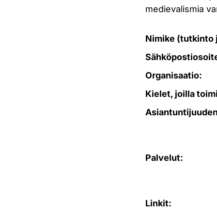
medievalismia var
Nimike (tutkinto ja
Sähköpostiosoit
Organisaatio:
Kielet, joilla toi
Asiantuntijuuden
Palvelut:
Linkit: