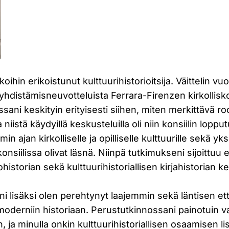
oihin erikoistunut kulttuurihistorioitsija. Väittelin v
yhdistämisneuvotteluista Ferrara-Firenzen kirkollisko
ssani keskityin erityisesti siihen, miten merkittävä roo
ja niistä käydyillä keskusteluilla oli niin konsiilin lop
 ajan kirkolliselle ja opilliselle kulttuurille sekä yksil
 konsiilissa olivat läsnä. Niinpä tutkimukseni sijoittu
ohistorian sekä kulttuurihistoriallisen kirjahistorian ken
i lisäksi olen perehtynyt laajemmin sekä läntisen ett
simoderniin historiaan. Perustutkinnossani painotuin va
n, ja minulla onkin kulttuurihistoriallisen osaamisen l