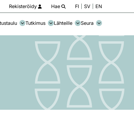
Rekisteröidy
Hae
FI
SV
EN
tustaulu
Tutkimus
Lähteille
Seura