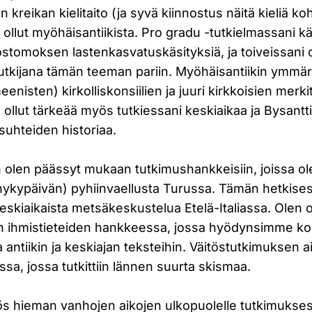
en kreikan kielitaito (ja syvä kiinnostus näitä kieliä ko
 ollut myöhäisantiikista. Pro gradu -tutkielmassani käs
tomoksen lastenkasvatuskäsityksiä, ja toiveissani o
kijana tämän teeman pariin. Myöhäisantiikin ymmärry
enisten) kirkolliskonsiilien ja juuri kirkkoisien merk
ollut tärkeää myös tutkiessani keskiaikaa ja Bysantti
suhteiden historiaa.
n olen päässyt mukaan tutkimushankkeisiin, joissa o
 nykypäivän) pyhiinvaellusta Turussa. Tämän hetkise
skiaikaista metsäkeskustelua Etelä-Italiassa. Olen 
en ihmistieteiden hankkeessa, jossa hyödynsimme k
a antiikin ja keskiajan teksteihin. Väitöstutkimuksen a
a, jossa tutkittiin lännen suurta skismaa.
s hieman vanhojen aikojen ulkopuolelle tutkimuksessa