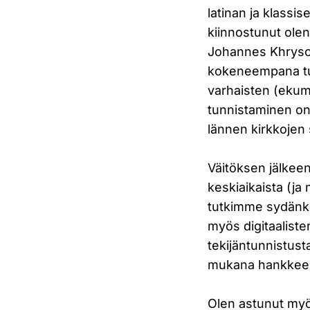
latinan ja klassis
kiinnostunut olen
Johannes Khrysos
kokeneempana tut
varhaisten (ekume
tunnistaminen on 
lännen kirkkojen 
Väitöksen jälkee
keskiaikaista (ja
tutkimme sydänke
myös digitaalist
tekijäntunnistust
mukana hankkeess
Olen astunut myö