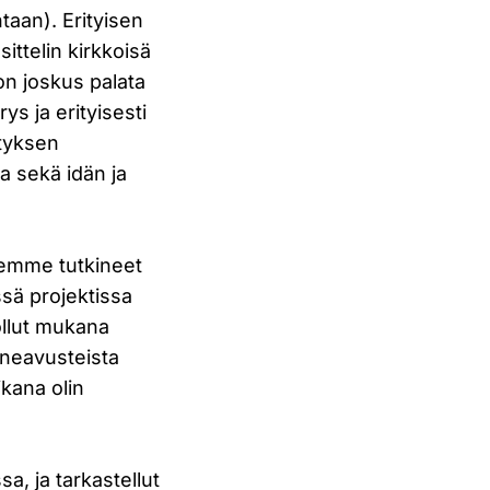
htaan). Erityisen
ittelin kirkkoisä
n joskus palata
s ja erityisesti
ityksen
a sekä idän ja
lemme tutkineet
ssä projektissa
ollut mukana
oneavusteista
ikana olin
, ja tarkastellut