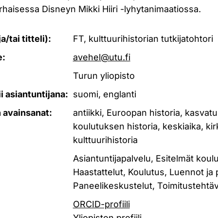
haisessa Disneyn Mikki Hiiri -lyhytanimaatiossa.
/tai titteli):
FT, kulttuurihistorian tutkijatohtori
e:
avehel@utu.fi
Turun yliopisto
mii asiantuntijana:
suomi, englanti
 avainsanat:
antiikki, Euroopan historia, kasvat
koulutuksen historia, keskiaika, kir
kulttuurihistoria
Asiantuntijapalvelu, Esitelmät koulu
Haastattelut, Koulutus, Luennot ja
Paneelikeskustelut, Toimitustehtä
ORCID-profiili
Yliopiston profiili