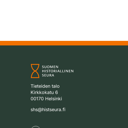
Tieteiden talo
Kirkkokatu 6
00170 Helsinki
shs@histseura.fi