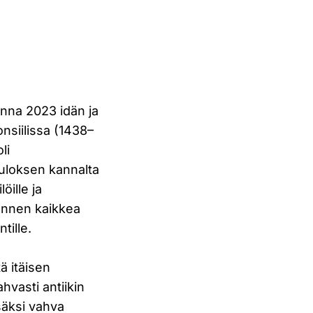
uonna 2023 idän ja
nsiilissa (1438–
li
putuloksen kannalta
öille ja
u ennen kaikkea
tille.
ä itäisen
hvasti antiikin
isäksi vahva