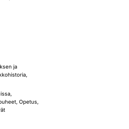
uksen ja
kkohistoria,
issa,
 puheet, Opetus,
vät