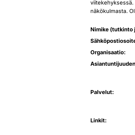
viitekehyksessä. 
näkökulmasta. Ol
Nimike (tutkinto ja
Sähköpostiosoit
Organisaatio:
Asiantuntijuuden
Palvelut:
Linkit: