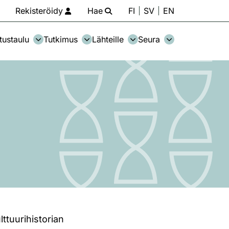
Rekisteröidy
Hae
FI
SV
EN
tustaulu
Tutkimus
Lähteille
Seura
lttuurihistorian