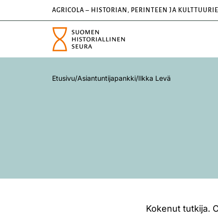
AGRICOLA – HISTORIAN, PERINTEEN JA KULTTUURI
Etusivu
/
Asiantuntijapankki
/
Ilkka Levä
Kokenut tutkija. O