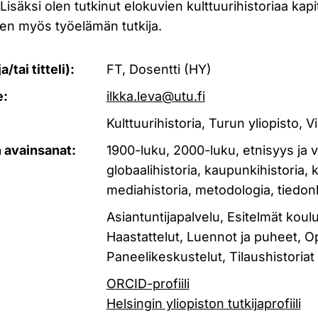
Lisäksi olen tutkinut elokuvien kulttuurihistoriaa kapi
en myös työelämän tutkija.
/tai titteli):
FT, Dosentti (HY)
e:
ilkka.leva@utu.fi
Kulttuurihistoria, Turun yliopisto, Vi
 avainsanat:
1900-luku, 2000-luku, etnisyys ja
globaalihistoria, kaupunkihistoria, k
mediahistoria, metodologia, tiedonh
Asiantuntijapalvelu, Esitelmät koulu
Haastattelut, Luennot ja puheet, O
Paneelikeskustelut, Tilaushistoriat
ORCID-profiili
Helsingin yliopiston tutkijaprofiili