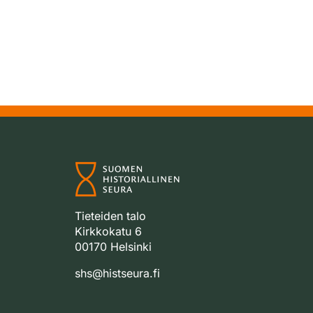
Tieteiden talo
Kirkkokatu 6
00170 Helsinki
shs@histseura.fi