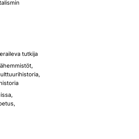
talismin
eraileva tutkija
 vähemmistöt,
ulttuurihistoria,
istoria
issa,
petus,