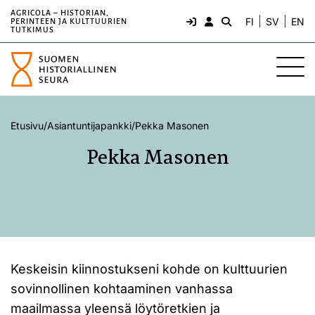
AGRICOLA – HISTORIAN,
FI
SV
EN
PERINTEEN JA KULTTUURIEN
TUTKIMUS
Etusivu
/
Asiantuntijapankki
/
Pekka Masonen
Pekka Masonen
Keskeisin kiinnostukseni kohde on kulttuurien
sovinnollinen kohtaaminen vanhassa
maailmassa yleensä löytöretkien ja