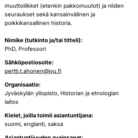
muuttoliikket (etenkin pakkomuutot) ja niiden
seuraukset sekä kansainvälinen ja
poikkikansallinen historia.
Nimike (tutkinto ja/tai titteli):
PhD, Professori
Sähköpostiosoite:
pertti.t.ahonen@jyu.fi
Organisaatio:
Jyväskylän yliopisto, Historian ja etnologian
laitos
Kielet, joilla toimii asiantuntijana:
suomi, englanti, saksa
Asiantuntijuuden avainsanat: