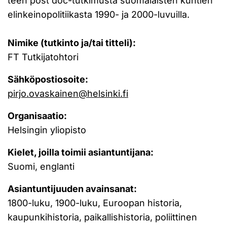
teen post doc-tutkimusta suomalaisten kuntien
elinkeinopolitiikasta 1990- ja 2000-luvuilla.
Nimike (tutkinto ja/tai titteli):
FT Tutkijatohtori
Sähköpostiosoite:
pirjo.ovaskainen@helsinki.fi
Organisaatio:
Helsingin yliopisto
Kielet, joilla toimii asiantuntijana:
Suomi, englanti
Asiantuntijuuden avainsanat:
1800-luku, 1900-luku, Euroopan historia,
kaupunkihistoria, paikallishistoria, poliittinen