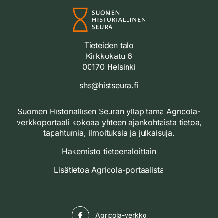
Tieteiden talo
Kirkkokatu 6
00170 Helsinki
shs@histseura.fi
Suomen Historiallisen Seuran ylläpitämä Agricola-
verkkoportaali kokoaa yhteen ajankohtaista tietoa,
tapahtumia, ilmoituksia ja julkaisuja.
Hakemisto tieteenaloittain
Lisätietoa Agricola-portaalista
Facebook
Agricola-verkko