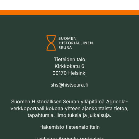
Tieteiden talo
Kirkkokatu 6
00170 Helsinki
shs@histseura.fi
Suomen Historiallisen Seuran ylläpitämä Agricola-
verkkoportaali kokoaa yhteen ajankohtaista tietoa,
tapahtumia, ilmoituksia ja julkaisuja.
Hakemisto tieteenaloittain
Lisätietoa Agricola-portaalista