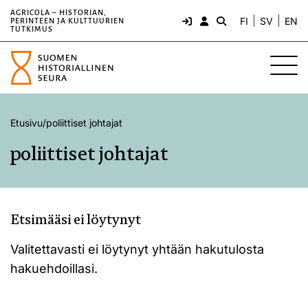
AGRICOLA – HISTORIAN,
FI
SV
EN
PERINTEEN JA KULTTUURIEN
TUTKIMUS
Etusivu
/
poliittiset johtajat
poliittiset johtajat
Etsimääsi ei löytynyt
Valitettavasti ei löytynyt yhtään hakutulosta
hakuehdoillasi.