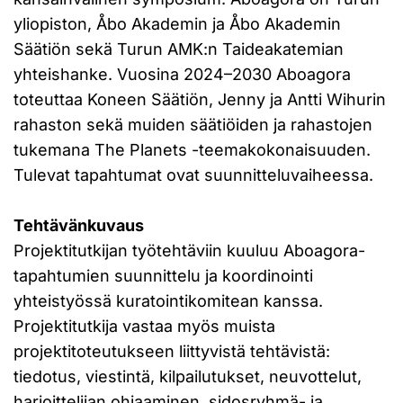
yliopiston, Åbo Akademin ja Åbo Akademin
Säätiön sekä Turun AMK:n Taideakatemian
yhteishanke. Vuosina 2024–2030 Aboagora
toteuttaa Koneen Säätiön, Jenny ja Antti Wihurin
rahaston sekä muiden säätiöiden ja rahastojen
tukemana The Planets -teemakokonaisuuden.
Tulevat tapahtumat ovat suunnitteluvaiheessa.
Tehtävänkuvaus
Projektitutkijan työtehtäviin kuuluu Aboagora-
tapahtumien suunnittelu ja koordinointi
yhteistyössä kuratointikomitean kanssa.
Projektitutkija vastaa myös muista
projektitoteutukseen liittyvistä tehtävistä:
tiedotus, viestintä, kilpailutukset, neuvottelut,
harjoittelijan ohjaaminen, sidosryhmä- ja