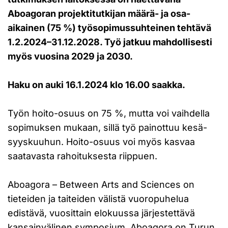
Aboagoran projektitutkijan määrä- ja osa-
aikainen (75 %) työsopimussuhteinen tehtävä
1.2.2024–31.12.2028. Työ jatkuu mahdollisesti
myös vuosina 2029 ja 2030.
Haku on auki 16.1.2024 klo 16.00 saakka.
Työn hoito-osuus on 75 %, mutta voi vaihdella
sopimuksen mukaan, sillä työ painottuu kesä-
syyskuuhun. Hoito-osuus voi myös kasvaa
saatavasta rahoituksesta riippuen.
Aboagora – Between Arts and Sciences on
tieteiden ja taiteiden välistä vuoropuhelua
edistävä, vuosittain elokuussa järjestettävä
kansainvälinen symposium. Aboagora on Turun