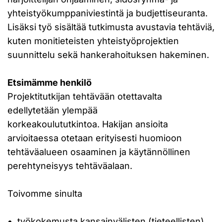
yhteistyökumppaniviestintä ja budjettiseuranta.
Lisäksi työ sisältää tutkimusta avustavia tehtäviä,
kuten monitieteisten yhteistyöprojektien
suunnittelu sekä hankerahoituksen hakeminen.
Etsimämme henkilö
Projektitutkijan tehtävään otettavalta
edellytetään ylempää
korkeakoulututkintoa. Hakijan ansioita
arvioitaessa otetaan erityisesti huomioon
tehtäväalueen osaaminen ja käytännöllinen
perehtyneisyys tehtäväalaan.
Toivomme sinulta
työkokemusta kansainvälisten (tieteellisten)