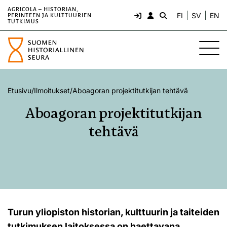
AGRICOLA – HISTORIAN,
FI
SV
EN
PERINTEEN JA KULTTUURIEN
TUTKIMUS
Etusivu
/
Ilmoitukset
/
Aboagoran projektitutkijan tehtävä
Aboagoran projektitutkijan
tehtävä
Turun yliopiston historian, kulttuurin ja taiteiden
tutkimuksen laitoksessa on haettavana