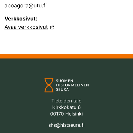
aboagora@utu.fi
Verkkosivut:
Avaa verkkosivut
Tieteiden talo
Kirkkokatu 6
00170 Helsinki
shs@histseura.fi