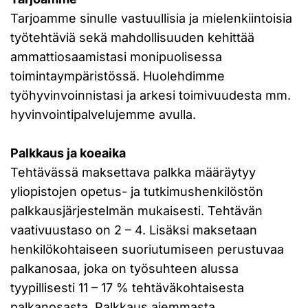
Tarjoamme sinulle vastuullisia ja mielenkiintoisia
työtehtäviä sekä mahdollisuuden kehittää
ammattiosaamistasi monipuolisessa
toimintaympäristössä. Huolehdimme
työhyvinvoinnistasi ja arkesi toimivuudesta mm.
hyvinvointipalvelujemme avulla.
Palkkaus ja koeaika
Tehtävässä maksettava palkka määräytyy
yliopistojen opetus- ja tutkimushenkilöstön
palkkausjärjestelmän mukaisesti. Tehtävän
vaativuustaso on 2 – 4. Lisäksi maksetaan
henkilökohtaiseen suoriutumiseen perustuvaa
palkanosaa, joka on työsuhteen alussa
tyypillisesti 11 – 17 % tehtäväkohtaisesta
palkanosasta. Palkkaus aiemmasta