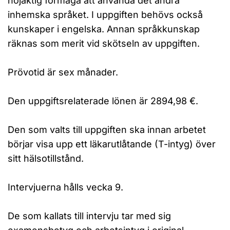
nöjaktig förmåga att använda det andra
inhemska språket. I uppgiften behövs också
kunskaper i engelska. Annan språkkunskap
räknas som merit vid skötseln av uppgiften.
Prövotid är sex månader.
Den uppgiftsrelaterade lönen är 2894,98 €.
Den som valts till uppgiften ska innan arbetet
börjar visa upp ett läkarutlåtande (T-intyg) över
sitt hälsotillstånd.
Intervjuerna hålls vecka 9.
De som kallats till intervju tar med sig