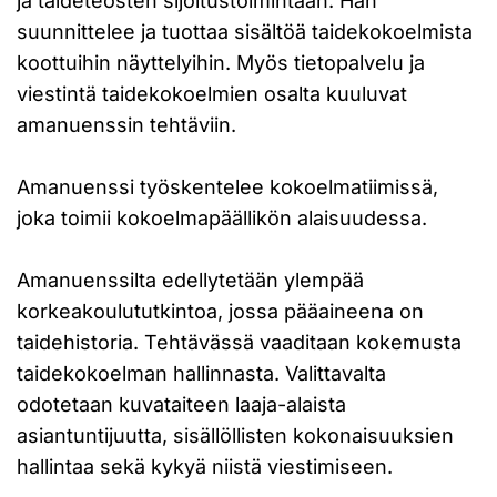
ja taideteosten sijoitustoimintaan. Hän
suunnittelee ja tuottaa sisältöä taidekokoelmista
koottuihin näyttelyihin. Myös tietopalvelu ja
viestintä taidekokoelmien osalta kuuluvat
amanuenssin tehtäviin.
Amanuenssi työskentelee kokoelmatiimissä,
joka toimii kokoelmapäällikön alaisuudessa.
Amanuenssilta edellytetään ylempää
korkeakoulututkintoa, jossa pääaineena on
taidehistoria. Tehtävässä vaaditaan kokemusta
taidekokoelman hallinnasta. Valittavalta
odotetaan kuvataiteen laaja-alaista
asiantuntijuutta, sisällöllisten kokonaisuuksien
hallintaa sekä kykyä niistä viestimiseen.