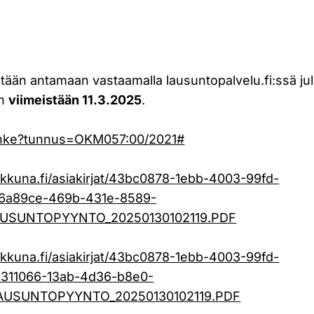
ään antamaan vastaamalla lausuntopalvelu.fi:ssä ju
ön
viimeistään 11.3.2025
.
hanke?tunnus=OKM057:00/2021#
eikkuna.fi/asiakirjat/43bc0878-1ebb-4003-99fd-
16a89ce-469b-431e-8589-
AUSUNTOPYYNTO_20250130102119.PDF
eikkuna.fi/asiakirjat/43bc0878-1ebb-4003-99fd-
9311066-13ab-4d36-b8e0-
LAUSUNTOPYYNTO_20250130102119.PDF