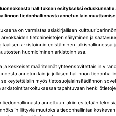
uonnoksesta hallituksen esitykseksi eduskunnalle ar
n hallinnon tiedonhallinnasta annetun lain muuttamise
tuksena on varmistaa asiakirjallisen kulttuuriperinnö
i arvokkaiden tietoaineistojen säilyminen ja saatavu
itaalisen arkistoinnin edistäminen julkishallinnossa j
muutosten huomioiminen arkistoinnissa.
a ja keskeiset määritelmät yhteensovitettaisiin vira
isuudesta annetun lain ja julkisen hallinnon tiedonhal
la selkeytettäisiin myös tietosuojalainsäädännön sove
rkistointitarkoituksessa tapahtuvaan henkilötietoje
n tiedonhallinnasta annettuun lakiin esitetään teknis
äännöksiin liittyviä muutoksia tiedonhallintaa koskevan