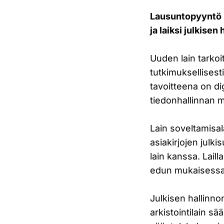
Lausuntopyyntö l
ja laiksi julkise
Uuden lain tarkoi
tutkimuksellisest
tavoitteena on dig
tiedonhallinnan 
Lain soveltamisal
asiakirjojen julk
lain kanssa. Lail
edun mukaisessa a
Julkisen hallinno
arkistointilain s