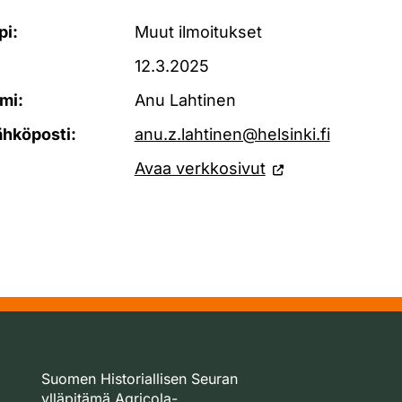
pi:
Muut ilmoitukset
12.3.2025
mi:
Anu Lahtinen
ähköposti:
anu.z.lahtinen@helsinki.fi
Avaa verkkosivut
Suomen Historiallisen Seuran
ylläpitämä Agricola-