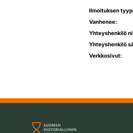
Ilmoituksen tyyp
Vanhenee:
Yhteyshenkilö ni
Yhteyshenkilö s
Verkkosivut: