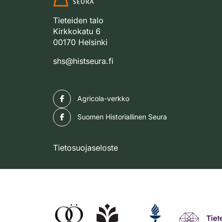
Tieteiden talo
Kirkkokatu 6
00170 Helsinki
shs@histseura.fi
Facebook
Agricola-verkko
Facebook
Suomen Historiallinen Seura
Tietosuojaseloste