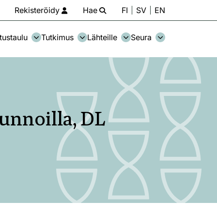
Rekisteröidy
Hae
FI
SV
EN
tustaulu
Tutkimus
Lähteille
Seura
unnoilla, DL