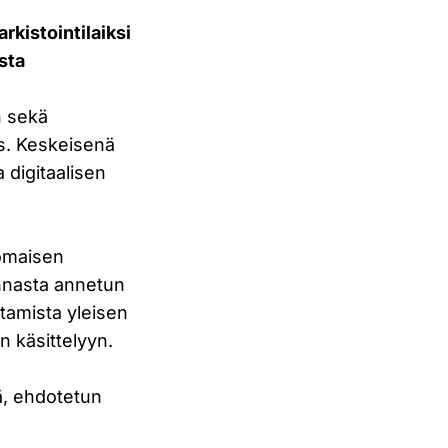
kistointilaiksi
sta
n sekä
us. Keskeisenä
a digitaalisen
nomaisen
linnasta annetun
ltamista yleisen
n käsittelyyn.
iä, ehdotetun