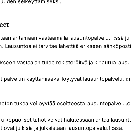
uuden selkeyttämiseksi.
eet
ään antamaan vastaamalla lausuntopalvelu.fi:ssä ju
 Lausuntoa ei tarvitse lähettää erikseen sähköpostit
een vastaajan tulee rekisteröityä ja kirjautua lausun
palvelun käyttämiseksi löytyvät lausuntopalvelu.fi:n
noton tukea voi pyytää osoitteesta
lausuntopalvelu.
 ulkopuoliset tahot voivat halutessaan antaa lausunt
ovat julkisia ja julkaistaan lausuntopalvelu.fi:ssä.