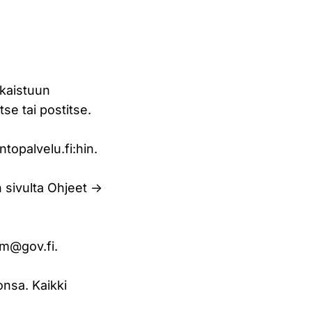
lkaistuun
se tai postitse.
topalvelu.fi:hin.
 sivulta Ohjeet ->
om@gov.fi
.
onsa. Kaikki