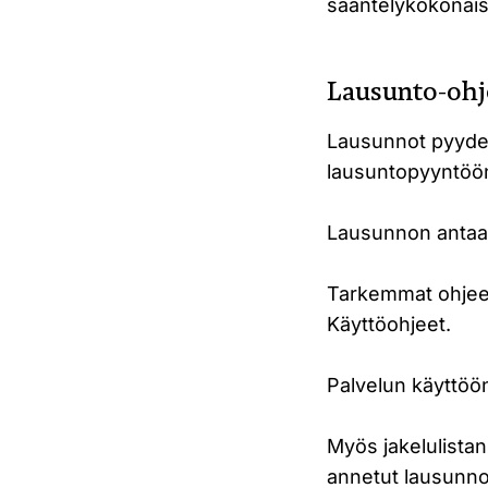
sääntelykokonais
Lausunto-ohj
Lausunnot pyydet
lausuntopyyntöön.
Lausunnon antaaks
Tarkemmat ohjeet 
Käyttöohjeet.
Palvelun käyttöö
Myös jakelulistan
annetut lausunnot 