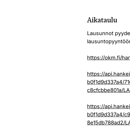
Aikataulu
Lausunnot pyydet
lausuntopyyntö
https://okm.fi/
https://api.hank
b0f1d9d337a4/7
c8cfcbbe801a/L
https://api.hank
b0f1d9d337a4/c
8e15db788ad2/