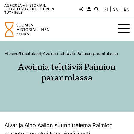
AGRICOLA – HISTORIAN,
FI
SV
EN
PERINTEEN JA KULTTUURIEN
TUTKIMUS
Etusivu
/
Ilmoitukset
/
Avoimia tehtäviä Paimion parantolassa
Avoimia tehtäviä Paimion
parantolassa
Alvar ja Aino Aallon suunnittelema Paimion
parantola on yksi kansainvälisesti