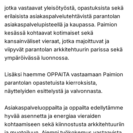
jotka vastaavat yleisötyöstä, opastuksista sekä
erilaisista asiakaspalvelutehtävistä parantolan
asiakaspalvelupisteellä ja kaupassa. Paimion
kesässä kohtaavat kotimaiset sekä
kansainväliset vieraat, jotka majoittuvat ja
viipyvät parantolan arkkitehtuurin parissa sekä
ympäröivässä luonnossa.
Lisäksi haemme OPPAITA vastaamaan Paimion
parantolan opastetuista kierroksista,
näyttelyiden esittelystä ja valvonnasta.
Asiakaspalveluoppailta ja oppailta edellytämme
hyvää asennetta ja energiaa vieraiden
kohtaamiseen sekä kiinnostusta arkkitehtuuriin
ja muotoiluun. Aiempi työkokemus vastaavista