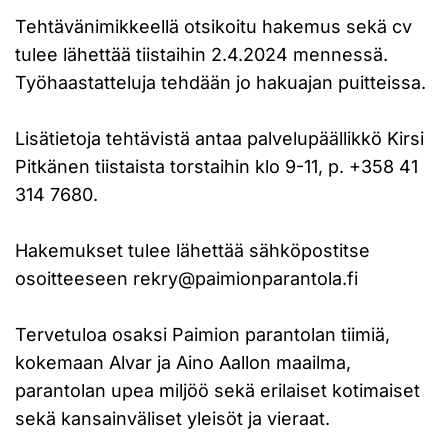
Tehtävänimikkeellä otsikoitu hakemus sekä cv
tulee lähettää tiistaihin 2.4.2024 mennessä.
Työhaastatteluja tehdään jo hakuajan puitteissa.
Lisätietoja tehtävistä antaa palvelupäällikkö Kirsi
Pitkänen tiistaista torstaihin klo 9-11, p. +358 41
314 7680.
Hakemukset tulee lähettää sähköpostitse
osoitteeseen rekry@paimionparantola.fi
Tervetuloa osaksi Paimion parantolan tiimiä,
kokemaan Alvar ja Aino Aallon maailma,
parantolan upea miljöö sekä erilaiset kotimaiset
sekä kansainväliset yleisöt ja vieraat.