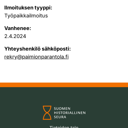
Ilmoituksen tyyppi:
Työpaikkailmoitus
Vanhenee:
2.4.2024
Yhteyshenkilö sähköposti:
rekry@paimionparantola.fi
Tieteiden talo