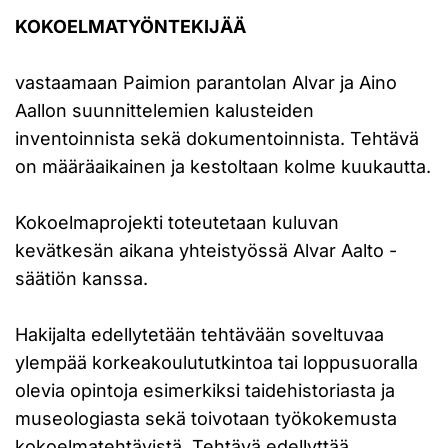
KOKOELMATYÖNTEKIJÄÄ
vastaamaan Paimion parantolan Alvar ja Aino
Aallon suunnittelemien kalusteiden
inventoinnista sekä dokumentoinnista. Tehtävä
on määräaikainen ja kestoltaan kolme kuukautta.
Kokoelmaprojekti toteutetaan kuluvan
kevätkesän aikana yhteistyössä Alvar Aalto -
säätiön kanssa.
Hakijalta edellytetään tehtävään soveltuvaa
ylempää korkeakoulututkintoa tai loppusuoralla
olevia opintoja esimerkiksi taidehistoriasta ja
museologiasta sekä toivotaan työkokemusta
kokoelmatehtävistä. Tehtävä edellyttää