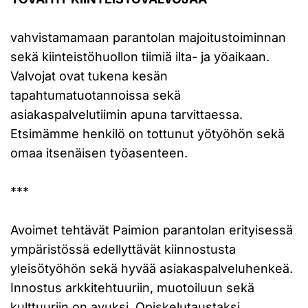
vahvistamamaan parantolan majoitustoiminnan
sekä kiinteistöhuollon tiimiä ilta- ja yöaikaan.
Valvojat ovat tukena kesän
tapahtumatuotannoissa sekä
asiakaspalvelutiimin apuna tarvittaessa.
Etsimämme henkilö on tottunut yötyöhön sekä
omaa itsenäisen työasenteen.
***
Avoimet tehtävät Paimion parantolan erityisessä
ympäristössä edellyttävät kiinnostusta
yleisötyöhön sekä hyvää asiakaspalveluhenkeä.
Innostus arkkitehtuuriin, muotoiluun sekä
kulttuuriin on avuksi. Opiskelutaustaksi