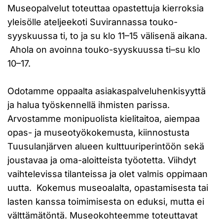
Museopalvelut toteuttaa opastettuja kierroksia
yleisölle ateljeekoti Suvirannassa touko-
syyskuussa ti, to ja su klo 11–15 välisenä aikana.
Ahola on avoinna touko-syyskuussa ti–su klo
10–17.
Odotamme oppaalta asiakaspalveluhenkisyyttä
ja halua työskennellä ihmisten parissa.
Arvostamme monipuolista kielitaitoa, aiempaa
opas- ja museotyökokemusta, kiinnostusta
Tuusulanjärven alueen kulttuuriperintöön sekä
joustavaa ja oma-aloitteista työotetta. Viihdyt
vaihtelevissa tilanteissa ja olet valmis oppimaan
uutta. Kokemus museoalalta, opastamisesta tai
lasten kanssa toimimisesta on eduksi, mutta ei
välttämätöntä. Museokohteemme toteuttavat