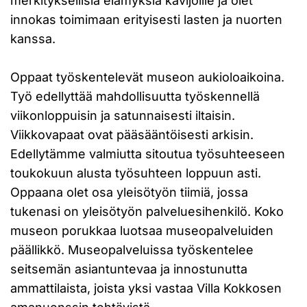
merkityksellisiä elämyksiä kävijöille ja olet
innokas toimimaan erityisesti lasten ja nuorten
kanssa.
Oppaat työskentelevät museon aukioloaikoina.
Työ edellyttää mahdollisuutta työskennellä
viikonloppuisin ja satunnaisesti iltaisin.
Viikkovapaat ovat pääsääntöisesti arkisin.
Edellytämme valmiutta sitoutua työsuhteeseen
toukokuun alusta työsuhteen loppuun asti.
Oppaana olet osa yleisötyön tiimiä, jossa
tukenasi on yleisötyön palveluesihenkilö. Koko
museon porukkaa luotsaa museopalveluiden
päällikkö. Museopalveluissa työskentelee
seitsemän asiantuntevaa ja innostunutta
ammattilaista, joista yksi vastaa Villa Kokkosen