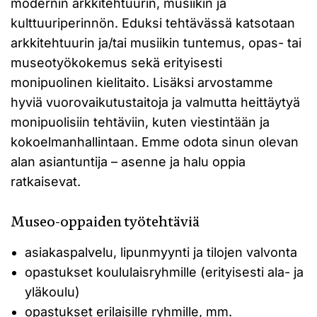
modernin arkkitehtuurin, musiikin ja
kulttuuriperinnön. Eduksi tehtävässä katsotaan
arkkitehtuurin ja/tai musiikin tuntemus, opas- tai
museotyökokemus sekä erityisesti
monipuolinen kielitaito. Lisäksi arvostamme
hyviä vuorovaikutustaitoja ja valmutta heittäytyä
monipuolisiin tehtäviin, kuten viestintään ja
kokoelmanhallintaan. Emme odota sinun olevan
alan asiantuntija – asenne ja halu oppia
ratkaisevat.
Museo-oppaiden työtehtäviä
asiakaspalvelu, lipunmyynti ja tilojen valvonta
opastukset koululaisryhmille (erityisesti ala- ja
yläkoulu)
opastukset erilaisille ryhmille, mm.