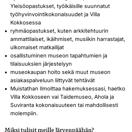
Yleisöopastukset, työikäisille suunnatut
työhyvinvointikokonaisuudet ja Villa
Kokkosessa
ryhmäopastukset, kuten arkkitehtuurin
ammattilaiset, ikäihmiset, musiikin harrastajat,
ulkomaiset matkailijat
osallistuminen museon tapahtumien ja
tilaisuuksien järjestelyyn
museokaupan hoito sekä muut museon
asiakaspalveluun liittyvät tehtävät
Muistathan Ilmoittaa hakemuksessasi, haetko
Villa Kokkoseen vai Taidemuseo, Ahola ja
Suviranta kokonaisuuteen tai mahdollisesti
molempiin.
Miksi tulisit meille Järvenpäähän?