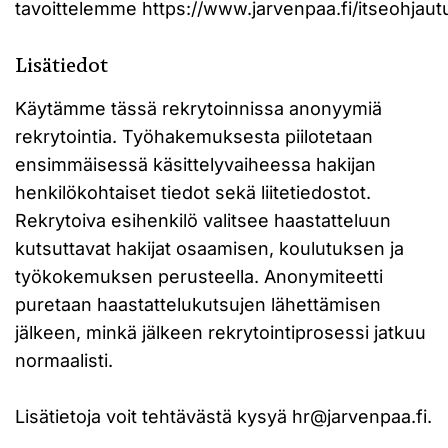
tavoittelemme https://www.jarvenpaa.fi/itseohjau
Lisätiedot
Käytämme tässä rekrytoinnissa anonyymiä
rekrytointia. Työhakemuksesta piilotetaan
ensimmäisessä käsittelyvaiheessa hakijan
henkilökohtaiset tiedot sekä liitetiedostot.
Rekrytoiva esihenkilö valitsee haastatteluun
kutsuttavat hakijat osaamisen, koulutuksen ja
työkokemuksen perusteella. Anonymiteetti
puretaan haastattelukutsujen lähettämisen
jälkeen, minkä jälkeen rekrytointiprosessi jatkuu
normaalisti.
Lisätietoja voit tehtävästä kysyä
hr@jarvenpaa.fi
.