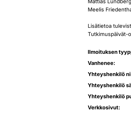
Mattias Lundberg
Meelis Friedentha
Lisätietoa tulevi
Tutkimuspäivät-o
Ilmoituksen tyyp
Vanhenee:
Yhteyshenkilö ni
Yhteyshenkilö s
Yhteyshenkilö p
Verkkosivut: