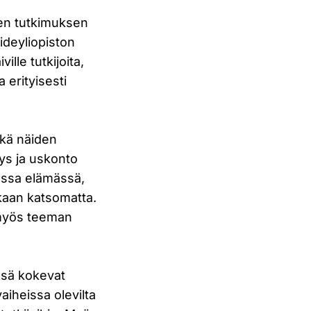
jen tutkimuksen
aideyliopiston
lle tutkijoita,
a erityisesti
kä näiden
ys ja uskonto
sessa elämässä,
ikaan katsomatta.
 myös teeman
nsä kokevat
aiheissa olevilta