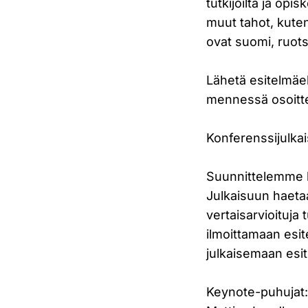
tutkijoilta ja opi
muut tahot, kuten
ovat suomi, ruotsi
Lähetä esitelmäe
mennessä osoitt
Konferenssijulka
Suunnittelemme k
Julkaisuun haetaa
vertaisarvioituja
ilmoittamaan esi
julkaisemaan esi
Keynote-puhujat