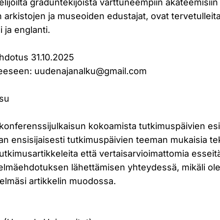
skelijoilta graduntekijöistä varttuneempiin akateemisiin
 arkistojen ja museoiden edustajat, ovat tervetulleita
 ja englanti.
hdotus 31.10.2025
eeseen: uudenajanalku@gmail.com
isu
onferenssijulkaisun kokoamista tutkimuspäivien esit
n ensisijaisesti tutkimuspäivien teeman mukaisia te
 tutkimusartikkeleita että vertaisarvioimattomia esse
telmäehdotuksen lähettämisen yhteydessä, mikäli ole
telmäsi artikkelin muodossa.
: