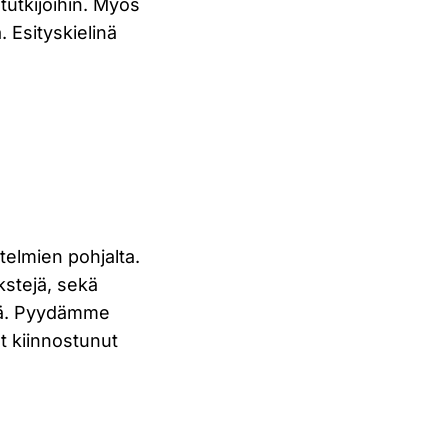
 tutkijoihin. Myös
. Esityskielinä
elmien pohjalta.
kstejä, sekä
itä. Pyydämme
t kiinnostunut