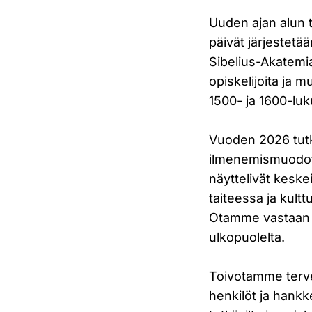
Uuden ajan alun 
päivät järjestetä
Sibelius-Akatemia
opiskelijoita ja m
1500- ja 1600-luk
Vuoden 2026 tutk
ilmenemismuodot 
näyttelivät keske
taiteessa ja kult
Otamme vastaan s
ulkopuolelta.
Toivotamme tervet
henkilöt ja hankke