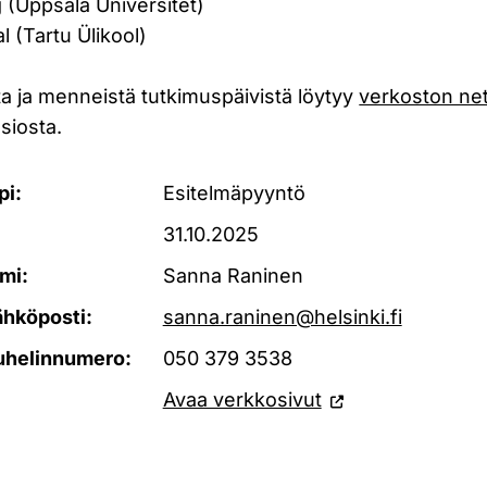
 (Uppsala Universitet)
l (Tartu Ülikool)
sta ja menneistä tutkimuspäivistä löytyy
verkoston net
siosta.
pi:
Esitelmäpyyntö
31.10.2025
mi:
Sanna Raninen
ähköposti:
sanna.raninen@helsinki.fi
uhelinnumero:
050 379 3538
Avaa verkkosivut