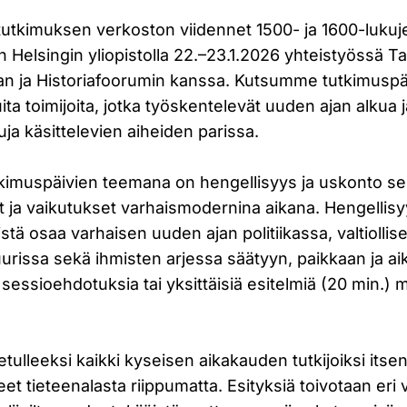
tutkimuksen verkoston viidennet 1500- ja 1600-luku
än Helsingin yliopistolla 22.–23.1.2026 yhteistyössä T
n ja Historiafoorumin kanssa. Kutsumme tutkimuspäivi
uita toimijoita, jotka työskentelevät uuden ajan alkua j
uja käsittelevien aiheiden parissa.
imuspäivien teemana on hengellisyys ja uskonto se
ja vaikutukset varhaismodernina aikana. Hengellisy
istä osaa varhaisen uuden ajan politiikassa, valtiolli
tuurissa sekä ihmisten arjessa säätyyn, paikkaan ja a
essioehdotuksia tai yksittäisiä esitelmiä (20 min.)
ulleeksi kaikki kyseisen aikakauden tutkijoiksi itse
et tieteenalasta riippumatta. Esityksiä toivotaan eri v