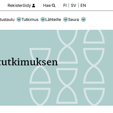
Rekisteröidy
Hae
FI
SV
EN
tustaulu
Tutkimus
Lähteille
Seura
n tutkimuksen