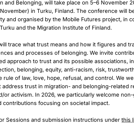
ion and Belonging, will take place on 5–6 November 2
November) in Turku, Finland. The conference will b
y and organised by the Mobile Futures project, in co
 Turku and the Migration Institute of Finland.
ll trace what trust means and how it figures and tr
ences and processes of belonging. We invite contribu
ed approach to trust and its possible associations, i
ction, belonging, equity, anti-racism, risk, trustworthi
he rule of law, love, hope, refusal, and control. We 
t address trust in migration- and belonging-related r
nd/or activism. In 2026, we particularly welcome no
 contributions focusing on societal impact.
 for Sessions and submission instructions under
this 