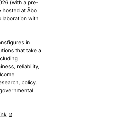
026 (with a pre-
e hosted at Åbo
llaboration with
ansfigures in
tions that take a
ncluding
ness, reliability,
welcome
esearch, policy,
n-governmental
link
.