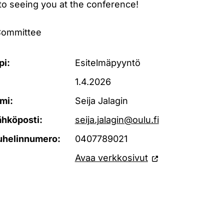
to seeing you at the conference!
Committee
pi:
Esitelmäpyyntö
1.4.2026
mi:
Seija Jalagin
ähköposti:
seija.jalagin@oulu.fi
uhelinnumero:
0407789021
Avaa verkkosivut