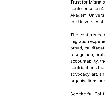
Trust for Migrat
conference on 4 
Akademi Universit
the University of
The conference wi
migration experi
broad, multifacet
recognition, prote
accountability, t
contributions tha
advocacy, art, a
organisations and
See the full Call