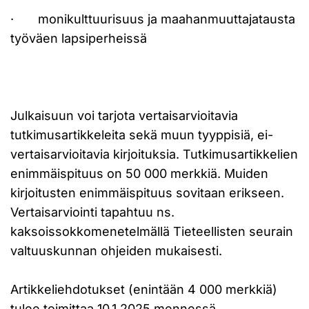
· monikulttuurisuus ja maahanmuuttajatausta
työväen lapsiperheissä
Julkaisuun voi tarjota vertaisarvioitavia
tutkimusartikkeleita sekä muun tyyppisiä, ei-
vertaisarvioitavia kirjoituksia. Tutkimusartikkelien
enimmäispituus on 50 000 merkkiä. Muiden
kirjoitusten enimmäispituus sovitaan erikseen.
Vertaisarviointi tapahtuu ns.
kaksoissokkomenetelmällä Tieteellisten seurain
valtuuskunnan ohjeiden mukaisesti.
Artikkeliehdotukset (enintään 4 000 merkkiä)
tulee toimittaa 10.1.2025 mennessä