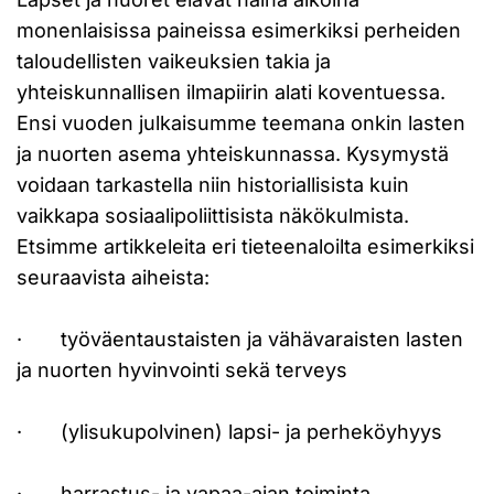
monenlaisissa paineissa esimerkiksi perheiden
taloudellisten vaikeuksien takia ja
yhteiskunnallisen ilmapiirin alati koventuessa.
Ensi vuoden julkaisumme teemana onkin lasten
ja nuorten asema yhteiskunnassa. Kysymystä
voidaan tarkastella niin historiallisista kuin
vaikkapa sosiaalipoliittisista näkökulmista.
Etsimme artikkeleita eri tieteenaloilta esimerkiksi
seuraavista aiheista:
· työväentaustaisten ja vähävaraisten lasten
ja nuorten hyvinvointi sekä terveys
· (ylisukupolvinen) lapsi- ja perheköyhyys
· harrastus- ja vapaa-ajan toiminta