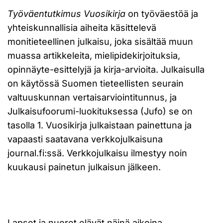
Työväentutkimus Vuosikirja
on työväestöä ja
yhteiskunnallisia aiheita käsittelevä
monitieteellinen julkaisu, joka sisältää muun
muassa artikkeleita, mielipidekirjoituksia,
opinnäyte-esittelyjä ja kirja-arvioita. Julkaisulla
on käytössä Suomen tieteellisten seurain
valtuuskunnan vertaisarviointitunnus, ja
Julkaisufoorumi-luokituksessa (Jufo) se on
tasolla 1. Vuosikirja julkaistaan painettuna ja
vapaasti saatavana verkkojulkaisuna
journal.fi:ssä. Verkkojulkaisu ilmestyy noin
kuukausi painetun julkaisun jälkeen.
Lapset ja nuoret elävät näinä aikoina