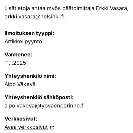
Lisätietoja antaa myös päätoimittaja Erkki Vasara,
erkki.vasara@helsinki.fi
.
Ilmoituksen tyyppi:
Artikkelipyyntö
Vanhenee:
11.1.2025
Yhteyshenkilö nimi:
Alpo Väkevä
Yhteyshenkilö sähköposti:
alpo.vakeva@tyovaenperinne.fi
Verkkosivut:
Avaa verkkosivut