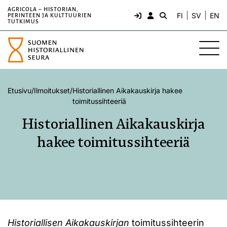
AGRICOLA – HISTORIAN,
FI
SV
EN
PERINTEEN JA KULTTUURIEN
TUTKIMUS
Etusivu
/
Ilmoitukset
/
Historiallinen Aikakauskirja hakee
toimitussihteeriä
Historiallinen Aikakauskirja
hakee toimitussihteeriä
Historiallisen Aikakauskirjan
toimitussihteerin