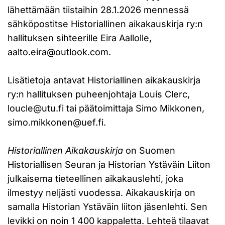
lähettämään tiistaihin 28.1.2026 mennessä
sähköpostitse Historiallinen aikakauskirja ry:n
hallituksen sihteerille Eira Aallolle,
aalto.eira@outlook.com.
Lisätietoja antavat Historiallinen aikakauskirja
ry:n hallituksen puheenjohtaja Louis Clerc,
loucle@utu.fi tai päätoimittaja Simo Mikkonen,
simo.mikkonen@uef.fi.
Historiallinen Aikakauskirja
on Suomen
Historiallisen Seuran ja Historian Ystäväin Liiton
julkaisema tieteellinen aikakauslehti, joka
ilmestyy neljästi vuodessa. Aikakauskirja on
samalla Historian Ystäväin liiton jäsenlehti. Sen
levikki on noin 1 400 kappaletta. Lehteä tilaavat