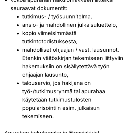
seuraavat dokumentit:
tutkimus- / työsuunnitelma,
ansio- ja mahdollinen julkaisuluettelo,
kopio viimeisimmästä
tutkintotodistuksesta,
mahdolliset ohjaajan / vast. lausunnot.
Etenkin väitöskirjan tekemiseen liittyviin
hakemuksiin on sisällytettävä työn
ohjaajan lausunto,
talousarvio, jos hakijana on
työ-/tutkimusryhmä tai apurahaa
käytetään tutkimustulosten
popularisointiin esim. julkaisun
tekemiseen.
Apurahan hakulomake ja liiteasiakirjat