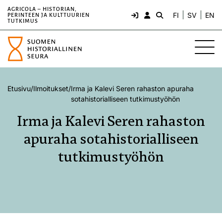
AGRICOLA – HISTORIAN,
FI
SV
EN
PERINTEEN JA KULTTUURIEN
TUTKIMUS
Etusivu
/
Ilmoitukset
/
Irma ja Kalevi Seren rahaston apuraha
sotahistorialliseen tutkimustyöhön
Irma ja Kalevi Seren rahaston
apuraha sotahistorialliseen
tutkimustyöhön