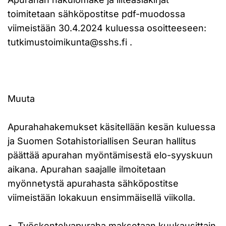
toimitetaan sähköpostitse pdf-muodossa
viimeistään 30.4.2024 kuluessa osoitteeseen:
tutkimustoimikunta@sshs.fi .
Muuta
Apurahahakemukset käsitellään kesän kuluessa
ja Suomen Sotahistoriallisen Seuran hallitus
päättää apurahan myöntämisestä elo-syyskuun
aikana. Apurahan saajalle ilmoitetaan
myönnetystä apurahasta sähköpostitse
viimeistään lokakuun ensimmäisellä viikolla.
Työskentelyapuraha maksetaan kuukausittain.