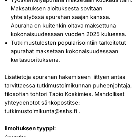
Maksatuksen aloituksesta sovitaan
yhteistyössä apurahan saajan kanssa.
Apuraha on kuitenkin oltava maksettuna
kokonaisuudessaan vuoden 2025 kuluessa.
Tutkimustulosten popularisointiin tarkoitetut
apurahat maksetaan kokonaisuudessaan
kertasuorituksena.
Lisätietoja apurahan hakemiseen liittyen antaa
tarvittaessa tutkimustoimikunnan puheenjohtaja,
filosofian tohtori Tapio Koskimies. Mahdolliset
yhteydenotot sähköpostitse:
tutkimustoimikunta@sshs.fi .
Ilmoituksen tyyppi:
Apuraha