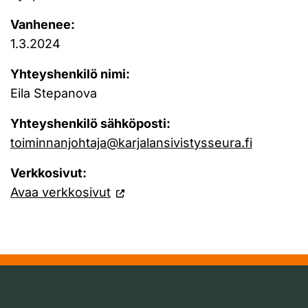
Vanhenee:
1.3.2024
Yhteyshenkilö nimi:
Eila Stepanova
Yhteyshenkilö sähköposti:
toiminnanjohtaja@karjalansivistysseura.fi
Verkkosivut:
Avaa verkkosivut