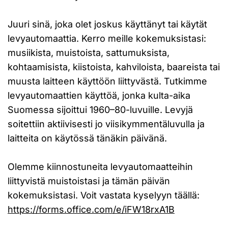
Juuri sinä, joka olet joskus käyttänyt tai käytät
levyautomaattia. Kerro meille kokemuksistasi:
musiikista, muistoista, sattumuksista,
kohtaamisista, kiistoista, kahviloista, baareista tai
muusta laitteen käyttöön liittyvästä. Tutkimme
levyautomaattien käyttöä, jonka kulta-aika
Suomessa sijoittui 1960–80-luvuille. Levyjä
soitettiin aktiivisesti jo viisikymmentäluvulla ja
laitteita on käytössä tänäkin päivänä.
Olemme kiinnostuneita levyautomaatteihin
liittyvistä muistoistasi ja tämän päivän
kokemuksistasi. Voit vastata kyselyyn täällä:
https://forms.office.com/e/iFW18rxA1B