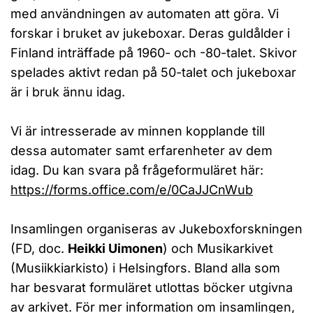
med användningen av automaten att göra. Vi
forskar i bruket av jukeboxar. Deras guldålder i
Finland inträffade på 1960- och -80-talet. Skivor
spelades aktivt redan på 50-talet och jukeboxar
är i bruk ännu idag.
Vi är intresserade av minnen kopplande till
dessa automater samt erfarenheter av dem
idag. Du kan svara på frågeformuläret här:
https://forms.office.com/e/0CaJJCnWub
Insamlingen organiseras av Jukeboxforskningen
(FD, doc.
Heikki Uimonen
) och Musikarkivet
(Musiikkiarkisto) i Helsingfors. Bland alla som
har besvarat formuläret utlottas böcker utgivna
av arkivet. För mer information om insamlingen,