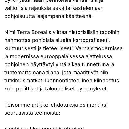
valtiollisia rajauksia sekä tarkastelemaan
pohjoisuutta laajempana käsitteenä.
Nimi Terra Borealis viittaa historiallisiin tapoihin
hahmottaa pohjoisia alueita kartografisesti,
kulttuurisesti ja tieteellisesti. Varhaismodernissa
ja modernissa eurooppalaisessa ajattelussa
pohjoinen näyttäytyi yhtä aikaa tunnettuna ja
tuntemattomana tilana, jota määrittivät niin
tutkimusmatkat, luonnontieteellinen kiinnostus
kuin poliittiset ja taloudelliset pyrkimykset.
Toivomme artikkeliehdotuksia esimerkiksi
seuraavista teemoista:
• pohjoiset kaupungit ja yhteisöt