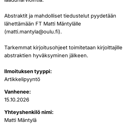
Abstraktit ja mahdolliset tiedustelut pyydetään
lähettämään FT Matti Mäntylälle
(matti.mantyla@oulu.fi).
Tarkemmat kirjoitusohjeet toimitetaan kirjoittajille
abstraktien hyväksyminen jälkeen.
Ilmoituksen tyyppi:
Artikkelipyyntö
Vanhenee:
15.10.2026
Yhteyshenkilö nimi:
Matti Mäntylä