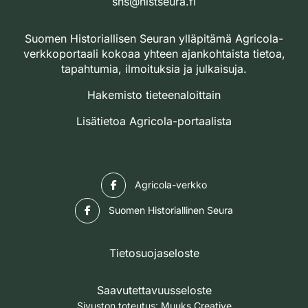
shs@histseura.fi
Suomen Historiallisen Seuran ylläpitämä Agricola-
verkkoportaali kokoaa yhteen ajankohtaista tietoa,
tapahtumia, ilmoituksia ja julkaisuja.
Hakemisto tieteenaloittain
Lisätietoa Agricola-portaalista
Facebook
Agricola-verkko
Facebook
Suomen Historiallinen Seura
Tietosuojaseloste
Saavutettavuusseloste
Sivuston toteutus:
Muuks Creative