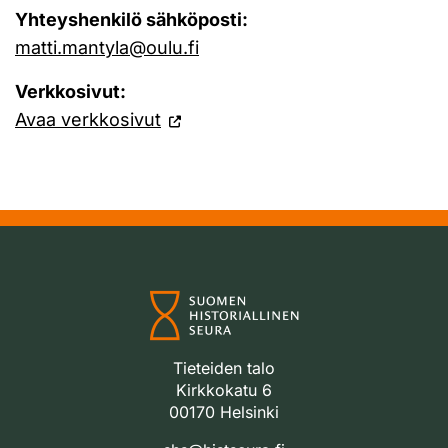
Yhteyshenkilö sähköposti:
matti.mantyla@oulu.fi
Verkkosivut:
Avaa verkkosivut
Tieteiden talo
Kirkkokatu 6
00170 Helsinki