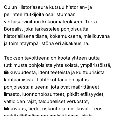
Oulun Historiaseura kutsuu historian- ja
perinteentutkijoita osallistumaan
vertaisarvioituun kokoomateokseen Terra
Borealis, joka tarkastelee pohjoisuutta
historiallisena tilana, kokemuksena, mielikuvana
ja toimintaympäristönä eri aikakausina.
Teoksen tavoitteena on koota yhteen uutta
tutkimusta pohjoisista yhteisöistä, ympäristöistä,
liikkuvuudesta, identiteeteistä ja kulttuurisista
kohtaamisista. Lähtökohtana on ajatus
pohjoisesta alueena, jota ovat määrittäneet
ilmasto, luonnonolosuhteet, pitkät etäisyydet,
valtioiden rajat, taloudelliset verkostot,
liikkuvuus, tiede, uskonto ja mielikuvat. Teos
pyrkii ylittämään perinteisiä kansallisia ja