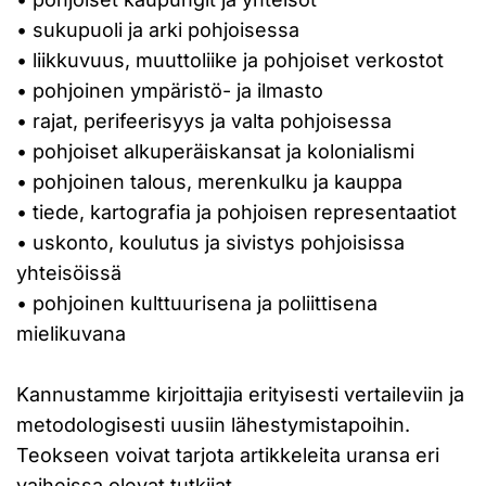
• sukupuoli ja arki pohjoisessa
• liikkuvuus, muuttoliike ja pohjoiset verkostot
• pohjoinen ympäristö- ja ilmasto
• rajat, perifeerisyys ja valta pohjoisessa
• pohjoiset alkuperäiskansat ja kolonialismi
• pohjoinen talous, merenkulku ja kauppa
• tiede, kartografia ja pohjoisen representaatiot
• uskonto, koulutus ja sivistys pohjoisissa
yhteisöissä
• pohjoinen kulttuurisena ja poliittisena
mielikuvana
Kannustamme kirjoittajia erityisesti vertaileviin ja
metodologisesti uusiin lähestymistapoihin.
Teokseen voivat tarjota artikkeleita uransa eri
vaiheissa olevat tutkijat.