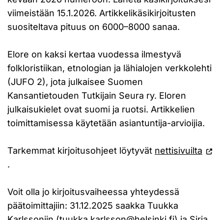
viimeistään 15.1.2026. Artikkelikäsikirjoitusten
suositeltava pituus on 6000–8000 sanaa.
Elore on kaksi kertaa vuodessa ilmestyvä
folkloristiikan, etnologian ja lähialojen verkkolehti
(JUFO 2), jota julkaisee Suomen
Kansantietouden Tutkijain Seura ry. Eloren
julkaisukielet ovat suomi ja ruotsi. Artikkelien
toimittamisessa käytetään asiantuntija-arvioijia.
Tarkemmat kirjoitusohjeet löytyvät
nettisivuilta
.
Voit olla jo kirjoitusvaiheessa yhteydessä
päätoimittajiin: 31.12.2025 saakka Tuukka
Karlssoniin (tuukka.karlsson@helsinki.fi) ja Siria