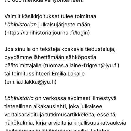
Valmiit käsikirjoitukset tulee toimittaa
Lähihistorian
julkaisujärjestelmään
(
https://lahihistoria.journal.fi/login
)
Jos sinulla on tekstejä koskevia tiedusteluja,
pyydämme lähettämään sähköpostia
päätoimittajalle (
tuomas.a.laine-frigren@jyu.fi
)
tai toimitussihteeri Emilia Lakalle
(
emilia.l.lakka@jyu.fi
)
Lähihistoria
on verkossa avoimesti ilmestyvä
tieteellinen aikakauslehti, joka julkaisee
vertaisarvioituja tutkimusartikkeleita, esseitä,
näkökulmia, kirja-arvioita ja kirjallisuuskatsauksia
lähihistorian ja lähitieteiden aloilta. Lehden