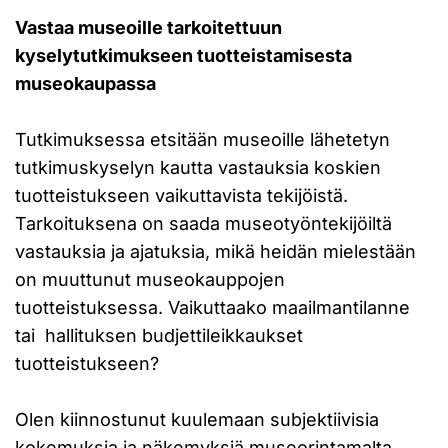
Vastaa museoille tarkoitettuun
kyselytutkimukseen tuotteistamisesta
museokaupassa
Tutkimuksessa etsitään museoille lähetetyn
tutkimuskyselyn kautta vastauksia koskien
tuotteistukseen vaikuttavista tekijöistä.
Tarkoituksena on saada museotyöntekijöiltä
vastauksia ja ajatuksia, mikä heidän mielestään
on muuttunut museokauppojen
tuotteistuksessa. Vaikuttaako maailmantilanne
tai hallituksen budjettileikkaukset
tuotteistukseen?
Olen kiinnostunut kuulemaan subjektiivisia
kokemuksia ja näkemyksiä museorintamalta,