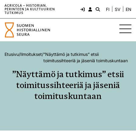
AGRICOLA – HISTORIAN,
FI
SV
EN
PERINTEEN JA KULTTUURIEN
TUTKIMUS
Etusivu
/
Ilmoitukset
/
”Näyttämö ja tutkimus” etsii
toimitussihteeriä ja jäseniä toimituskuntaan
”Näyttämö ja tutkimus” etsii
toimitussihteeriä ja jäseniä
toimituskuntaan