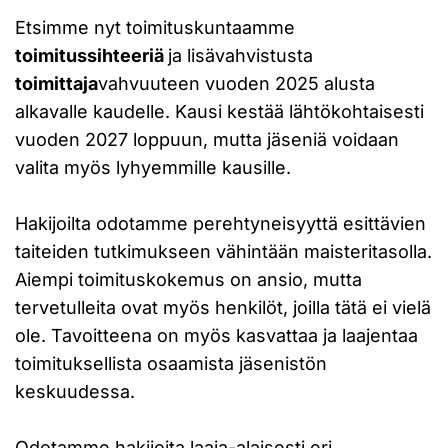
Etsimme nyt toimituskuntaamme
toimitussihteeriä
ja lisävahvistusta
toimittaja
vahvuuteen vuoden 2025 alusta
alkavalle kaudelle. Kausi kestää lähtökohtaisesti
vuoden 2027 loppuun, mutta jäseniä voidaan
valita myös lyhyemmille kausille.
Hakijoilta odotamme perehtyneisyyttä esittävien
taiteiden tutkimukseen vähintään maisteritasolla.
Aiempi toimituskokemus on ansio, mutta
tervetulleita ovat myös henkilöt, joilla tätä ei vielä
ole. Tavoitteena on myös kasvattaa ja laajentaa
toimituksellista osaamista jäsenistön
keskuudessa.
Odotamme hakijoita laaja-alaisesti eri