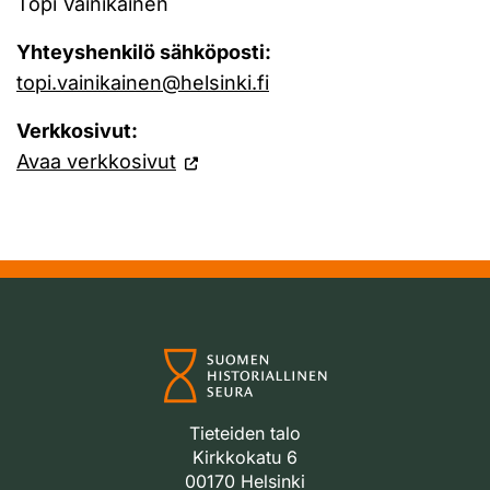
Topi Vainikainen
Yhteyshenkilö sähköposti:
topi.vainikainen@helsinki.fi
Verkkosivut:
Avaa verkkosivut
Tieteiden talo
Kirkkokatu 6
00170 Helsinki