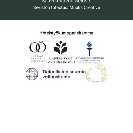
Saavutettavuusseloste
Sivuston toteutus:
Muuks Creative
Yhteistyökumppaneitamme