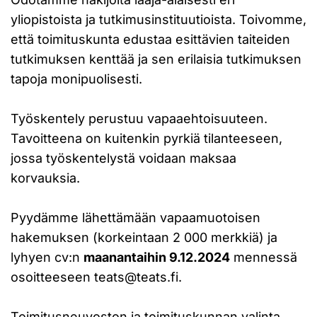
yliopistoista ja tutkimusinstituutioista. Toivomme,
että toimituskunta edustaa esittävien taiteiden
tutkimuksen kenttää ja sen erilaisia tutkimuksen
tapoja monipuolisesti.
Työskentely perustuu vapaaehtoisuuteen.
Tavoitteena on kuitenkin pyrkiä tilanteeseen,
jossa työskentelystä voidaan maksaa
korvauksia.
Pyydämme lähettämään vapaamuotoisen
hakemuksen (korkeintaan 2 000 merkkiä) ja
lyhyen cv:n
maanantaihin 9.12.2024
mennessä
osoitteeseen
teats@teats.fi
.
Toimitusneuvoston ja toimituskunnan valinta