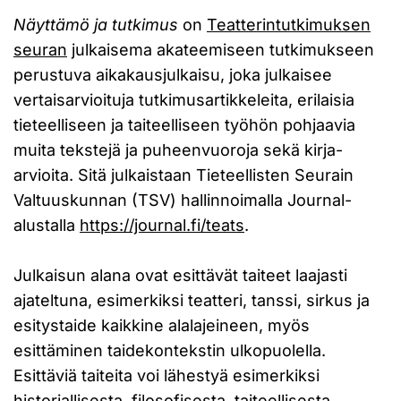
Näyttämö ja tutkimus
on
Teatterintutkimuksen
seuran
julkaisema akateemiseen tutkimukseen
perustuva aikakausjulkaisu, joka julkaisee
vertaisarvioituja tutkimusartikkeleita, erilaisia
tieteelliseen ja taiteelliseen työhön pohjaavia
muita tekstejä ja puheenvuoroja sekä kirja-
arvioita. Sitä julkaistaan Tieteellisten Seurain
Valtuuskunnan (TSV) hallinnoimalla Journal-
alustalla
https://journal.fi/teats
.
​Julkaisun alana ovat esittävät taiteet laajasti
ajateltuna, esimerkiksi teatteri, tanssi, sirkus ja
esitystaide kaikkine alalajeineen, myös
esittäminen taidekontekstin ulkopuolella.
Esittäviä taiteita voi lähestyä esimerkiksi
historiallisesta, filosofisesta, taiteellisesta,