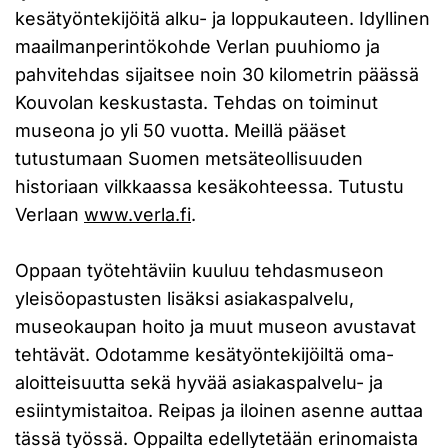
kesätyöntekijöitä alku- ja loppukauteen. Idyllinen
maailmanperintökohde Verlan puuhiomo ja
pahvitehdas sijaitsee noin 30 kilometrin päässä
Kouvolan keskustasta. Tehdas on toiminut
museona jo yli 50 vuotta. Meillä pääset
tutustumaan Suomen metsäteollisuuden
historiaan vilkkaassa kesäkohteessa. Tutustu
Verlaan
www.verla.fi
.
Oppaan työtehtäviin kuuluu tehdasmuseon
yleisöopastusten lisäksi asiakaspalvelu,
museokaupan hoito ja muut museon avustavat
tehtävät. Odotamme kesätyöntekijöiltä oma-
aloitteisuutta sekä hyvää asiakaspalvelu- ja
esiintymistaitoa. Reipas ja iloinen asenne auttaa
tässä työssä. Oppailta edellytetään erinomaista