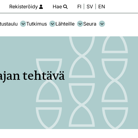
Rekisteröidy
Hae
FI
SV
EN
tustaulu
Tutkimus
Lähteille
Seura
ajan tehtävä