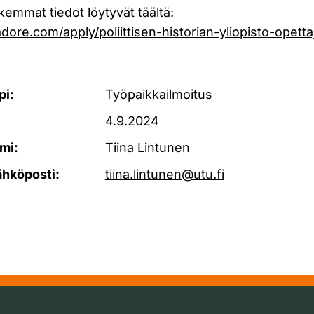
kemmat tiedot löytyvät täältä:
tadore.com/apply/poliittisen-historian-yliopisto-ope
pi:
Työpaikkailmoitus
4.9.2024
mi:
Tiina Lintunen
ähköposti:
tiina.lintunen@utu.fi