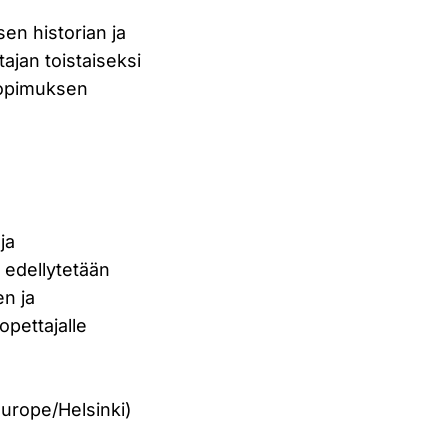
sen historian ja
tajan toistaiseksi
 sopimuksen
ja
 edellytetään
n ja
opettajalle
Europe/Helsinki)