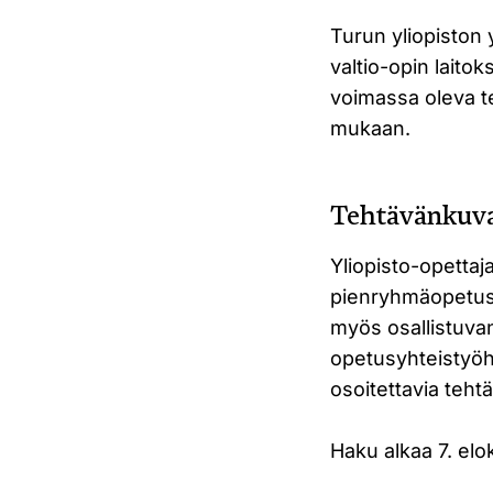
Turun yliopiston y
valtio-opin laitok
voimassa oleva t
mukaan.
Tehtävänkuv
Yliopisto-opettaj
pienryhmäopetusta
myös osallistuva
opetusyhteistyöhö
osoitettavia tehtä
Haku alkaa 7. elo