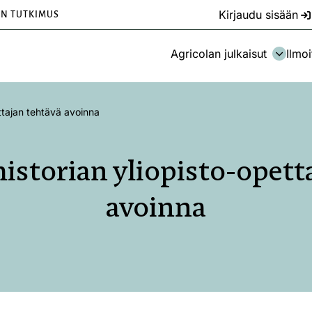
Kirjaudu sisään
EN TUTKIMUS
Agricolan julkaisut
Ilmoi
ettajan tehtävä avoinna
 historian yliopisto-opett
avoinna