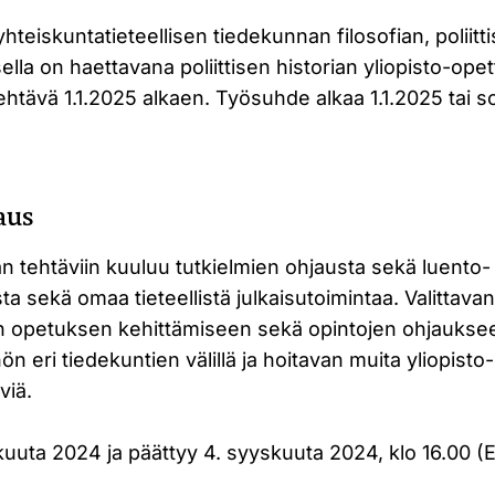
hteiskuntatieteellisen tiedekunnan filosofian, poliitti
sella on haettavana poliittisen historian yliopisto-opet
ehtävä 1.1.2025 alkaen. Työsuhde alkaa 1.1.2025 tai
aus
an tehtäviin kuuluu tutkielmien ohjausta sekä luento- 
 sekä omaa tieteellistä julkaisutoimintaa. Valittavan
n opetuksen kehittämiseen sekä opintojen ohjauksee
n eri tiedekuntien välillä ja hoitavan muita yliopisto-
viä.
kuuta 2024 ja päättyy 4. syyskuuta 2024, klo 16.00 (