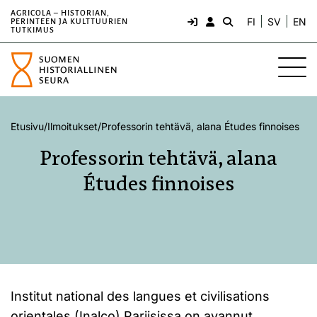
AGRICOLA – HISTORIAN,
FI
SV
EN
PERINTEEN JA KULTTUURIEN
TUTKIMUS
Etusivu
/
Ilmoitukset
/
Professorin tehtävä, alana Études finnoises
Professorin tehtävä, alana
Études finnoises
Institut national des langues et civilisations
orientales (Inalco) Pariisissa on avannut